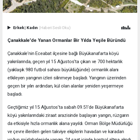
Erkek
|
Kadın
(Haberi Sesli Oku)
Çanakkale'de Yanan Ormanlar Bir Yılda Yeşile Büründü
Çanakkale'nin Eceabat ilçesine bağlı Büyükanafarta köyü
yakınlarında, geçen yıl 15 Ağustos'ta çıkan ve 700 hektarlık
(yaklaşık 980 futbol sahası büyüklüğünde) ormanlık alanı
etkileyen yangının izleri silinmeye başladı. Yangının üzerinden
geçen bir yılın ardından, kül olan alanlar yeniden yeşermeye
başladı.
Geçtiğimiz yıl 15 Ağustos'ta sabah 09.51'de Büyükanafarta
köyü yakınlarındaki ziraat arazisinde başlayan yangın, rüzgarın
da etkisiyle hızla ormanlık alana yayıldı. Orman Bölge Müdürlüğü
ve çevre illerden gelen takviye ekiplerin havadan ve karadan
yoğun müdahalesiyle yangın, 24 saat içinde kontrol altına alındı.