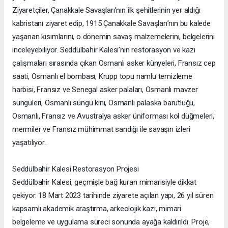
Ziyaretçiler, Çanakkale Savaşları’nın ilk şehitlerinin yer aldığı
kabristanı ziyaret edip, 1915 Çanakkale Savaşları’nın bu kalede
yaşanan kısımlarını, o dönemin savaş malzemelerini, belgelerini
inceleyebiliyor. Seddülbahir Kalesi’nin restorasyon ve kazı
çalışmaları sırasında çıkan Osmanlı asker künyeleri, Fransız cep
saati, Osmanlı el bombası, Krupp topu namlu temizleme
harbisi, Fransız ve Senegal asker palaları, Osmanlı mavzer
süngüleri, Osmanlı süngü kını, Osmanlı palaska barutluğu,
Osmanlı, Fransız ve Avustralya asker üniforması kol düğmeleri,
mermiler ve Fransız mühimmat sandığı ile savaşın izleri
yaşatılıyor.
Seddülbahir Kalesi Restorasyon Projesi
Seddülbahir Kalesi, geçmişle bağ kuran mimarisiyle dikkat
çekiyor. 18 Mart 2023 tarihinde ziyarete açılan yapı, 26 yıl süren
kapsamlı akademik araştırma, arkeolojik kazı, mimari
belgeleme ve uygulama süreci sonunda ayağa kaldırıldı. Proje,