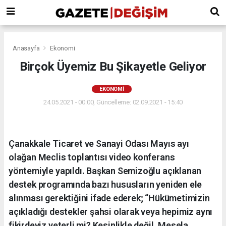
Anasayfa
Ekonomi
Birçok Üyemiz Bu Şikayetle Geliyor
EKONOMI
24.05.2021 - 00:00, Güncelleme: 02.09.2021 - 15:40
Çanakkale Ticaret ve Sanayi Odası Mayıs ayı
olağan Meclis toplantısı video konferans
yöntemiyle yapıldı. Başkan Semizoğlu açıklanan
destek programında bazı hususların yeniden ele
alınması gerektiğini ifade ederek; “Hükümetimizin
açıkladığı destekler şahsi olarak veya hepimiz aynı
fikirdeyiz yeterli mi? Kesinlikle değil. Mesela