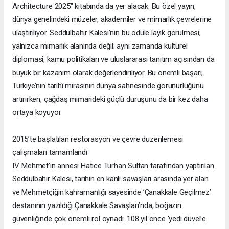
Architecture 2025" kitabında da yer alacak. Bu özel yayın,
dünya genelindeki müzeler, akademiler ve mimarlık çevrelerine
ulaştırılıyor. Seddülbahir Kalesi’nin bu ödüle layık görülmesi,
yalnızca mimarlık alanında değil; aynı zamanda kültürel
diplomasi, kamu politikaları ve uluslararası tanıtım açısından da
büyük bir kazanım olarak değerlendiriliyor. Bu önemli başarı,
Türkiye’nin tarihî mirasının dünya sahnesinde görünürlüğünü
artırırken, çağdaş mimarideki güçlü duruşunu da bir kez daha
ortaya koyuyor.
2015’te başlatılan restorasyon ve çevre düzenlemesi
çalışmaları tamamlandı
IV. Mehmet’in annesi Hatice Turhan Sultan tarafından yaptırılan
Seddülbahir Kalesi, tarihin en kanlı savaşları arasında yer alan
ve Mehmetçiğin kahramanlığı sayesinde ’Çanakkale Geçilmez’
destanının yazıldığı Çanakkale Savaşları’nda, boğazın
güvenliğinde çok önemli rol oynadı. 108 yıl önce ’yedi düvel’e