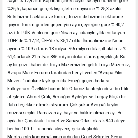
sayısı % 12,9 arttı. Kapanan şirket sayısı ise aynı döneme göre
%26,5 , kapanan gerçek kişi işletme sayısı ise % 25,3 azaldı.
Belki hizmet sektörü ve turizm, turizm de hizmet sektörüne
giriyor. Turizm gelirleri geçen yılın aynı çeyreğine göre % 40,2
azaldı. TUİK Verilerine göre Nisan ayı itibariyle yıllık enflasyon
TÜFE’de % 17,14, ÜFE’de % 35,17 oldu. İhracatımız ise Nisan
ayında % 109 artarak 18 milyar 766 milyon dolar, ithalatımız %
61,4 artarak 21 milyar 886 milyon dolar olarak gerçekleşti. Bu
ay bir güzel haber de Troya Müzemizden geldi. Troya Müzemiz,
Avrupa Müze Forumu tarafından her yıl verilen “Avrupa Yılın
Müzesi “ ödülüne layık görüldü. Emeği geçen herkesi
kutluyorum. Özellikle bunun fitili Odamızda ateşlendi ve bu fitili
ateşleten Ahmet Çelik, Armağan Aydeğer ve Turgay Kılıç’a bir
daha teşekkür etmek istiyorum. Çok şükür Avrupa’da yılın
müzesi seçildi. Ramazan ayı hayır ve birlikte olmanın ayı. Bu
ayda biz Çanakkale Ticaret ve Sanayi Odası olarak 840 aileye
her biri 100 TL tutarında alışveriş çeki ulaştırdık.
Meclis açılış konuşmalarının ardından Genel Sekreter Sema