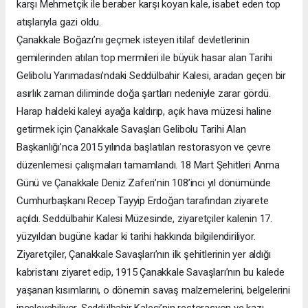
karşı Mehmetçik ile beraber karşı koyan kale, isabet eden top
atışlarıyla gazi oldu.
Çanakkale Boğazı’nı geçmek isteyen itilaf devletlerinin
gemilerinden atılan top mermileri ile büyük hasar alan Tarihi
Gelibolu Yarımadası’ndaki Seddülbahir Kalesi, aradan geçen bir
asırlık zaman diliminde doğa şartları nedeniyle zarar gördü.
Harap haldeki kaleyi ayağa kaldırıp, açık hava müzesi haline
getirmek için Çanakkale Savaşları Gelibolu Tarihi Alan
Başkanlığı’nca 2015 yılında başlatılan restorasyon ve çevre
düzenlemesi çalışmaları tamamlandı. 18 Mart Şehitleri Anma
Günü ve Çanakkale Deniz Zaferi’nin 108’inci yıl dönümünde
Cumhurbaşkanı Recep Tayyip Erdoğan tarafından ziyarete
açıldı. Seddülbahir Kalesi Müzesinde, ziyaretçiler kalenin 17.
yüzyıldan bugüne kadar ki tarihi hakkında bilgilendiriliyor.
Ziyaretçiler, Çanakkale Savaşları’nın ilk şehitlerinin yer aldığı
kabristanı ziyaret edip, 1915 Çanakkale Savaşları’nın bu kalede
yaşanan kısımlarını, o dönemin savaş malzemelerini, belgelerini
inceleyebiliyor. Seddülbahir Kalesi’nin restorasyon ve kazı