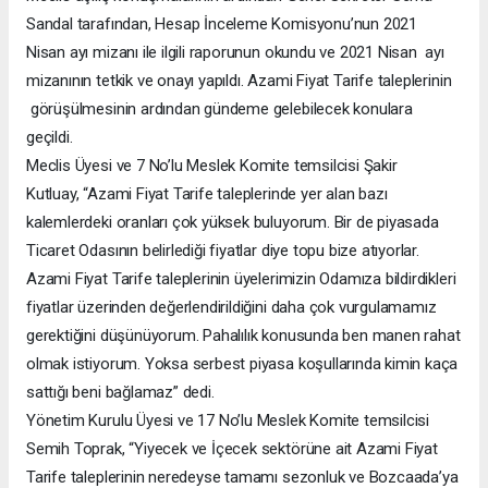
Sandal tarafından, Hesap İnceleme Komisyonu’nun 2021
Nisan ayı mizanı ile ilgili raporunun okundu ve 2021 Nisan ayı
mizanının tetkik ve onayı yapıldı. Azami Fiyat Tarife taleplerinin
görüşülmesinin ardından gündeme gelebilecek konulara
geçildi.
Meclis Üyesi ve 7 No’lu Meslek Komite temsilcisi Şakir
Kutluay, “Azami Fiyat Tarife taleplerinde yer alan bazı
kalemlerdeki oranları çok yüksek buluyorum. Bir de piyasada
Ticaret Odasının belirlediği fiyatlar diye topu bize atıyorlar.
Azami Fiyat Tarife taleplerinin üyelerimizin Odamıza bildirdikleri
fiyatlar üzerinden değerlendirildiğini daha çok vurgulamamız
gerektiğini düşünüyorum. Pahalılık konusunda ben manen rahat
olmak istiyorum. Yoksa serbest piyasa koşullarında kimin kaça
sattığı beni bağlamaz” dedi.
Yönetim Kurulu Üyesi ve 17 No’lu Meslek Komite temsilcisi
Semih Toprak, “Yiyecek ve İçecek sektörüne ait Azami Fiyat
Tarife taleplerinin neredeyse tamamı sezonluk ve Bozcaada’ya