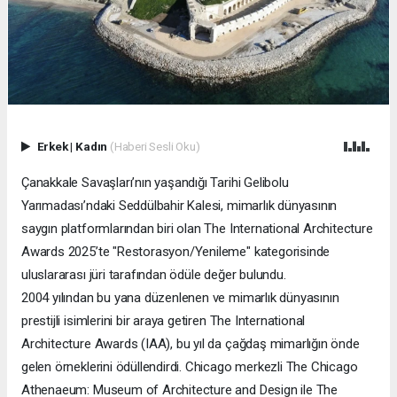
Erkek
|
Kadın
(Haberi Sesli Oku)
Çanakkale Savaşları’nın yaşandığı Tarihi Gelibolu
Yarımadası’ndaki Seddülbahir Kalesi, mimarlık dünyasının
saygın platformlarından biri olan The International Architecture
Awards 2025’te "Restorasyon/Yenileme" kategorisinde
uluslararası jüri tarafından ödüle değer bulundu.
2004 yılından bu yana düzenlenen ve mimarlık dünyasının
prestijli isimlerini bir araya getiren The International
Architecture Awards (IAA), bu yıl da çağdaş mimarlığın önde
gelen örneklerini ödüllendirdi. Chicago merkezli The Chicago
Athenaeum: Museum of Architecture and Design ile The