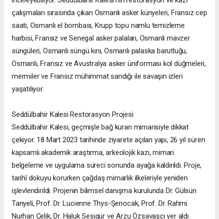
çalışmaları sırasında çıkan Osmanlı asker künyeleri, Fransız cep
saati, Osmanlı el bombası, Krupp topu namlu temizleme
harbisi, Fransız ve Senegal asker palaları, Osmanlı mavzer
süngüleri, Osmanlı süngü kını, Osmanlı palaska barutluğu,
Osmanlı, Fransız ve Avustralya asker üniforması kol düğmeleri,
mermiler ve Fransız mühimmat sandığı ile savaşın izleri
yaşatılıyor.
Seddülbahir Kalesi Restorasyon Projesi
Seddülbahir Kalesi, geçmişle bağ kuran mimarisiyle dikkat
çekiyor. 18 Mart 2023 tarihinde ziyarete açılan yapı, 26 yıl süren
kapsamlı akademik araştırma, arkeolojik kazı, mimari
belgeleme ve uygulama süreci sonunda ayağa kaldırıldı. Proje,
tarihî dokuyu korurken çağdaş mimarlık ilkeleriyle yeniden
işlevlendirildi. Projenin bilimsel danışma kurulunda Dr. Gülsün
Tanyeli, Prof. Dr. Lucienne Thys-Şenocak, Prof. Dr. Rahmi
Nurhan Çelik, Dr. Haluk Sesigür ve Arzu Özsavaşcı yer aldı.