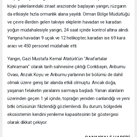
köyü yakınlarındaki ziraat arazisinde başlayan yangın, rüzgarın
da etkisiyle hızla ormanlık alana yayıldı. Orman Bölge Müdürlüğü
ve çevre illerden gelen takviye ekiplerin havadan ve karadan
yoğun müdahalesiyle yangın, 24 saat içinde kontrol altına alındı.
Yangına havadan 9 uçak ve 12 helikopter, karadan ise 69 kara
aracı ve 450 personel müdahale etti.
Yangın, Gazi Mustafa Kemal Atatürk'ün "Anafartalar
Kahramanı" olarak tarih sahnesine çıktığı Conkbayırı, Arıburnu
Ovası, Anzak Koyu ve Arıburnu yarlarının bir bölümü de dahil
olmak üzere geniş bir alanda etkili olmuştu. Ancak doğa,
yaşanan felaketin yaralarını sarmaya başladı. Yanan alanların
üzerinden geçen 1 yıl içinde, toprağın yeniden canlandığı ve yeni
bitki örtüsünün filizlendiği gözlemlendi. Bu durum, bölgedeki
ekosistemin kendini yenileme kapasitesinin bir göstergesi
olarak dikkat çekiyor.