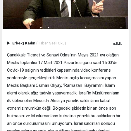
Erkek
|
Kadın
(Haberi Sesli Oku)
Çanakkale Ticaret ve Sanayi Odası’nın Mayıs 2021 ayı olağan
Meclis toplantısı 17 Mart 2021 Pazartesi günü saat 15.00’de
Covid-19 salgının tedbirleri kapsamında video konferans
yöntemiyle gerçekleştirildi. Meclis açılış konuşmasını yapan
Meclis Başkanı Osman Okyay, “Ramazan Bayramı’nı İslam
alemi olarak ağız tadıyla yaşayamadık. İsrail’in Müslümanların
ilk kıblesi olan Mescid-i Aksa’ya yönelik saldırılarını kabul
etmemiz mümkün değil. Bölgedeki şiddetin bir an önce son
bulmasını ve Müslümanların kutsalına yönelik bu saldırıların bir
an önce durdurulmasını umuyorum. İsrail saldırıları sonucu
yaralananlara geçmiş olsun diliyor, hayatını kaybedenleri