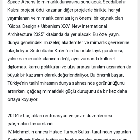
Space Athens’te mimarlık dünyasına sunulacak. Seddülbahir
Kalesi projesi, ödül kazanan diğer projelerle birlikte, her yıl
yayımlanan ve mimarlık camiası için önemli bir kaynak olan
"Global Design + Urbanism XXV: New International
Architecture 2025" kitabında da yer alacak. Bu özel yayın,
dünya genelindeki müzeler, akademiler ve mimarlık çevrelerine
ulaştırılıyor. Seddülbahir Kalesi’nin bu ödüle layık görülmesi,
yalnızca mimarlık alanında değil; aynı zamanda kültürel
diplomasi, kamu politikaları ve uluslararası tanıtım açısından da
büyük bir kazanım olarak değerlendiriliyor. Bu önemli başarı,
Türkiye’nin tarihî mirasının dünya sahnesinde görünürlüğünü
artırırken, çağdaş mimarideki güçlü duruşunu da bir kez daha
ortaya koyuyor.
2015’te başlatılan restorasyon ve çevre düzenlemesi
çalışmaları tamamlandı
IV. Mehmet’in annesi Hatice Turhan Sultan tarafından yaptırılan