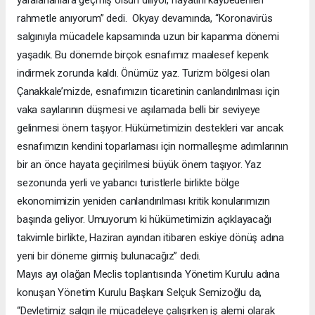
rahmetle anıyorum” dedi. Okyay devamında, “Koronavirüs
salgınıyla mücadele kapsamında uzun bir kapanma dönemi
yaşadık. Bu dönemde birçok esnafımız maalesef kepenk
indirmek zorunda kaldı. Önümüz yaz. Turizm bölgesi olan
Çanakkale’mizde, esnafımızın ticaretinin canlandırılması için
vaka sayılarının düşmesi ve aşılamada belli bir seviyeye
gelinmesi önem taşıyor. Hükümetimizin destekleri var ancak
esnafımızın kendini toparlaması için normalleşme adımlarının
bir an önce hayata geçirilmesi büyük önem taşıyor. Yaz
sezonunda yerli ve yabancı turistlerle birlikte bölge
ekonomimizin yeniden canlandırılması kritik konularımızın
başında geliyor. Umuyorum ki hükümetimizin açıklayacağı
takvimle birlikte, Haziran ayından itibaren eskiye dönüş adına
yeni bir döneme girmiş bulunacağız” dedi.
Mayıs ayı olağan Meclis toplantısında Yönetim Kurulu adına
konuşan Yönetim Kurulu Başkanı Selçuk Semizoğlu da,
“Devletimiz salgın ile mücadeleye çalışırken iş alemi olarak