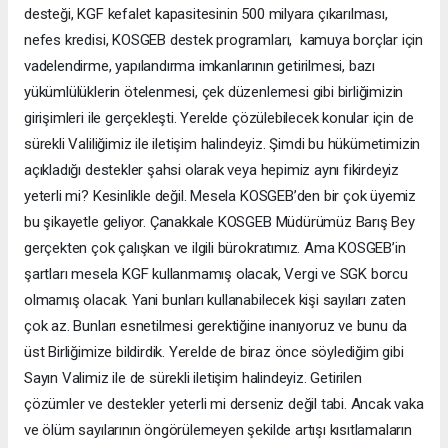
desteği, KGF kefalet kapasitesinin 500 milyara çıkarılması,
nefes kredisi, KOSGEB destek programları, kamuya borçlar için
vadelendirme, yapılandırma imkanlarının getirilmesi, bazı
yükümlülüklerin ötelenmesi, çek düzenlemesi gibi birliğimizin
girişimleri ile gerçekleşti. Yerelde çözülebilecek konular için de
sürekli Valiliğimiz ile iletişim halindeyiz. Şimdi bu hükümetimizin
açıkladığı destekler şahsi olarak veya hepimiz aynı fikirdeyiz
yeterli mi? Kesinlikle değil. Mesela KOSGEB’den bir çok üyemiz
bu şikayetle geliyor. Çanakkale KOSGEB Müdürümüz Barış Bey
gerçekten çok çalışkan ve ilgili bürokratımız. Ama KOSGEB’in
şartları mesela KGF kullanmamış olacak, Vergi ve SGK borcu
olmamış olacak. Yani bunları kullanabilecek kişi sayıları zaten
çok az. Bunları esnetilmesi gerektiğine inanıyoruz ve bunu da
üst Birliğimize bildirdik. Yerelde de biraz önce söylediğim gibi
Sayın Valimiz ile de sürekli iletişim halindeyiz. Getirilen
çözümler ve destekler yeterli mi derseniz değil tabi. Ancak vaka
ve ölüm sayılarının öngörülemeyen şekilde artışı kısıtlamaların