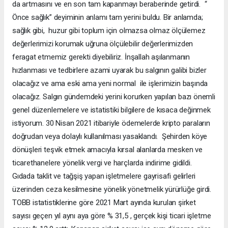
da artmasını ve en son tam kapanmayı beraberinde getirdi. “
Önce sağlık” deyiminin anlamı tam yerini buldu. Bir anlamda;
sağlık gibi, huzur gibi toplum için olmazsa olmaz ölçülemez
değerlerimizi korumak uğruna ölçülebilir değerlerimizden
feragat etmemiz gerekti diyebiliriz. İnşallah aşılanmanın
hızlanması ve tedbirlere azami uyarak bu salgının galibi bizler
olacağız ve ama eski ama yeni normal ile işlerimizin başında
olacağız. Salgın gündemdeki yerini korurken yapılan bazı önemli
genel düzenlemelere ve istatistiki bilgilere de kısaca değinmek
istiyorum. 30 Nisan 2021 itibariyle ödemelerde kripto paraların
doğrudan veya dolaylı kullanılması yasaklandı. Şehirden köye
dönüşleri teşvik etmek amacıyla kırsal alanlarda mesken ve
ticarethanelere yönelik vergi ve harçlarda indirime gidildi.
Gıdada taklit ve tağşiş yapan işletmelere gayrisafi gelirleri
üzerinden ceza kesilmesine yönelik yönetmelik yürürlüğe girdi.
TOBB istatistiklerine göre 2021 Mart ayında kurulan şirket
sayısı geçen yıl aynı aya göre % 31,5 , gerçek kişi ticari işletme