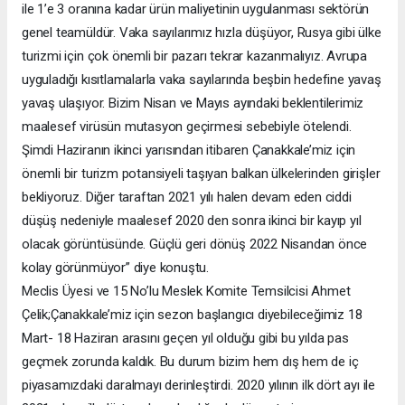
ile 1’e 3 oranına kadar ürün maliyetinin uygulanması sektörün
genel teamüldür. Vaka sayılarımız hızla düşüyor, Rusya gibi ülke
turizmi için çok önemli bir pazarı tekrar kazanmalıyız. Avrupa
uyguladığı kısıtlamalarla vaka sayılarında beşbin hedefine yavaş
yavaş ulaşıyor. Bizim Nisan ve Mayıs ayındaki beklentilerimiz
maalesef virüsün mutasyon geçirmesi sebebiyle ötelendi.
Şimdi Haziranın ikinci yarısından itibaren Çanakkale’miz için
önemli bir turizm potansiyeli taşıyan balkan ülkelerinden girişler
bekliyoruz. Diğer taraftan 2021 yılı halen devam eden ciddi
düşüş nedeniyle maalesef 2020 den sonra ikinci bir kayıp yıl
olacak görüntüsünde. Güçlü geri dönüş 2022 Nisandan önce
kolay görünmüyor” diye konuştu.
Meclis Üyesi ve 15 No’lu Meslek Komite Temsilcisi Ahmet
Çelik;Çanakkale’miz için sezon başlangıcı diyebileceğimiz 18
Mart- 18 Haziran arasını geçen yıl olduğu gibi bu yılda pas
geçmek zorunda kaldık. Bu durum bizim hem dış hem de iç
piyasamızdaki daralmayı derinleştirdi. 2020 yılının ilk dört ayı ile