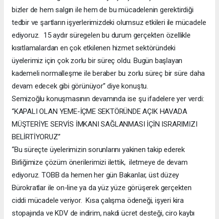
bizler de hem salgın ile hem de bu mücadelenin gerektirdiği
tedbir ve şartların işyerlerimizdeki olumsuz etkileri ile mücadele
ediyoruz. 15 aydır süregelen bu durum gerçekten özellikle
kısıtlamalardan en çok etkilenen hizmet sektöründeki
üyelerimiz için çok zorlu bir süreç oldu. Bugün başlayan
kademeli normalleşme ile beraber bu zorlu süreç bir süre daha
devam edecek gibi görünüyor” diye konuştu.
Semizoğlu konuşmasının devamında ise şu ifadelere yer verdi:
“KAPALI OLAN YEME-İÇME SEKTÖRÜNDE AÇIK HAVADA
MÜŞTERİYE SERVİS İMKANI SAĞLANMASI İÇİN ISRARIMIZI
BELİRTİYORUZ”
“Bu süreçte üyelerimizin sorunlarını yakinen takip ederek
Birliğimize çözüm önerilerimizi ilettik, iletmeye de devam
ediyoruz. TOBB da hemen her gün Bakanlar, üst düzey
Bürokratlar ile on-line ya da yüz yüze görüşerek gerçekten
ciddi mücadele veriyor. Kısa çalışma ödeneği, işyeri kira
stopajında ve KDV de indirim, nakdi ücret desteği, ciro kaybı