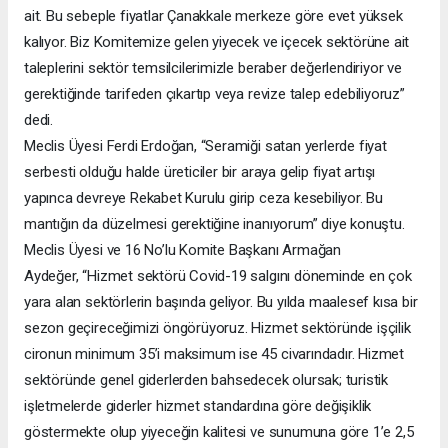
ait. Bu sebeple fiyatlar Çanakkale merkeze göre evet yüksek
kalıyor. Biz Komitemize gelen yiyecek ve içecek sektörüne ait
taleplerini sektör temsilcilerimizle beraber değerlendiriyor ve
gerektiğinde tarifeden çıkartıp veya revize talep edebiliyoruz”
dedi.
Meclis Üyesi Ferdi Erdoğan, “Seramiği satan yerlerde fiyat
serbesti olduğu halde üreticiler bir araya gelip fiyat artışı
yapınca devreye Rekabet Kurulu girip ceza kesebiliyor. Bu
mantığın da düzelmesi gerektiğine inanıyorum” diye konuştu.
Meclis Üyesi ve 16 No’lu Komite Başkanı Armağan
Aydeğer, “Hizmet sektörü Covid-19 salgını döneminde en çok
yara alan sektörlerin başında geliyor. Bu yılda maalesef kısa bir
sezon geçireceğimizi öngörüyoruz. Hizmet sektöründe işçilik
cironun minimum 35’i maksimum ise 45 civarındadır. Hizmet
sektöründe genel giderlerden bahsedecek olursak; turistik
işletmelerde giderler hizmet standardına göre değişiklik
göstermekte olup yiyeceğin kalitesi ve sunumuna göre 1’e 2,5