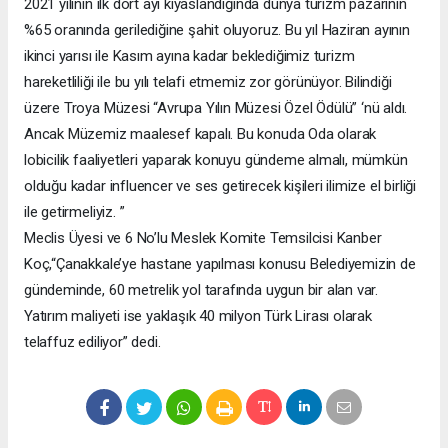
2021 yılının ilk dört ayı kıyaslandığında dünya turizm pazarının
%65 oranında gerilediğine şahit oluyoruz. Bu yıl Haziran ayının
ikinci yarısı ile Kasım ayına kadar beklediğimiz turizm
hareketliliği ile bu yılı telafi etmemiz zor görünüyor. Bilindiği
üzere Troya Müzesi “Avrupa Yılın Müzesi Özel Ödülü” ‘nü aldı.
Ancak Müzemiz maalesef kapalı. Bu konuda Oda olarak
lobicilik faaliyetleri yaparak konuyu gündeme almalı, mümkün
olduğu kadar influencer ve ses getirecek kişileri ilimize el birliği
ile getirmeliyiz. ”
Meclis Üyesi ve 6 No’lu Meslek Komite Temsilcisi Kanber
Koç,“Çanakkale’ye hastane yapılması konusu Belediyemizin de
gündeminde, 60 metrelik yol tarafında uygun bir alan var.
Yatırım maliyeti ise yaklaşık 40 milyon Türk Lirası olarak
telaffuz ediliyor” dedi.