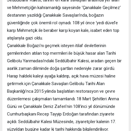
Seddülbahir Kalesi, tarihin en kanlı savaşları arasında yer alan
ve Mehmetçiğin kahramanlığı sayesinde ’Çanakkale Geçilmez’
destanının yazıldığı Çanakkale Savaşları’nda, boğazın
güvenliğinde çok önemli rol oynadı. 108 yıl önce ’yedi düvel’e
karşı Mehmetçik ile beraber karşı koyan kale, isabet eden top
atışlarıyla gazi oldu.
Çanakkale Boğazı’nı geçmek isteyen itilaf devletlerinin
gemilerinden atılan top mermileri ile büyük hasar alan Tarihi
Gelibolu Yarımadası’ndaki Seddülbahir Kalesi, aradan geçen bir
asırlık zaman diliminde doğa şartları nedeniyle zarar gördü.
Harap haldeki kaleyi ayağa kaldırıp, açık hava müzesi haline
getirmek için Çanakkale Savaşları Gelibolu Tarihi Alan
Başkanlığı’nca 2015 yılında başlatılan restorasyon ve çevre
düzenlemesi çalışmaları tamamlandı. 18 Mart Şehitleri Anma
Günü ve Çanakkale Deniz Zaferi’nin 108’inci yıl dönümünde
Cumhurbaşkanı Recep Tayyip Erdoğan tarafından ziyarete
açıldı. Seddülbahir Kalesi Müzesinde, ziyaretçiler kalenin 17.
yüzyıldan bugüne kadar ki tarihi hakkında bilgilendiriliyor.