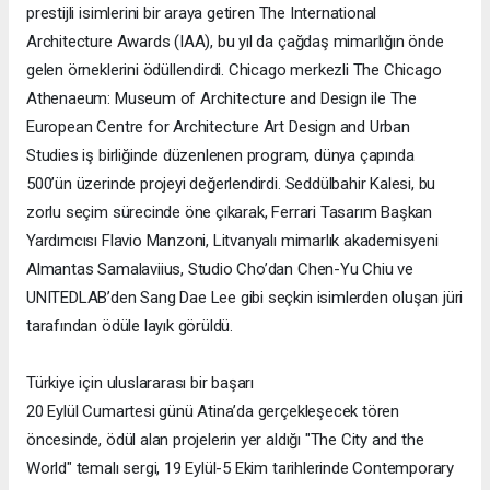
prestijli isimlerini bir araya getiren The International
Architecture Awards (IAA), bu yıl da çağdaş mimarlığın önde
gelen örneklerini ödüllendirdi. Chicago merkezli The Chicago
Athenaeum: Museum of Architecture and Design ile The
European Centre for Architecture Art Design and Urban
Studies iş birliğinde düzenlenen program, dünya çapında
500’ün üzerinde projeyi değerlendirdi. Seddülbahir Kalesi, bu
zorlu seçim sürecinde öne çıkarak, Ferrari Tasarım Başkan
Yardımcısı Flavio Manzoni, Litvanyalı mimarlık akademisyeni
Almantas Samalaviius, Studio Cho’dan Chen-Yu Chiu ve
UNITEDLAB’den Sang Dae Lee gibi seçkin isimlerden oluşan jüri
tarafından ödüle layık görüldü.
Türkiye için uluslararası bir başarı
20 Eylül Cumartesi günü Atina’da gerçekleşecek tören
öncesinde, ödül alan projelerin yer aldığı "The City and the
World" temalı sergi, 19 Eylül-5 Ekim tarihlerinde Contemporary