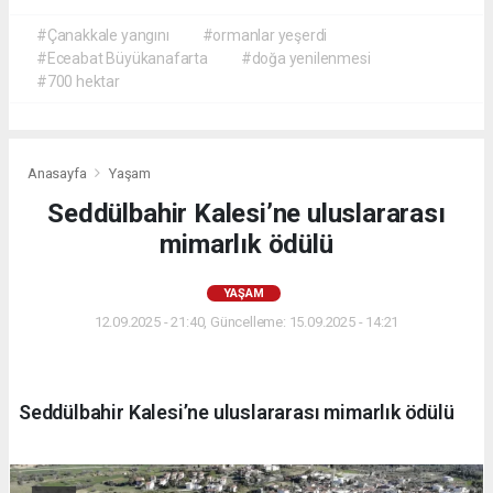
#Çanakkale yangını
#ormanlar yeşerdi
#Eceabat Büyükanafarta
#doğa yenilenmesi
#700 hektar
Anasayfa
Yaşam
Seddülbahir Kalesi’ne uluslararası
mimarlık ödülü
YAŞAM
12.09.2025 - 21:40, Güncelleme: 15.09.2025 - 14:21
Seddülbahir Kalesi’ne uluslararası mimarlık ödülü