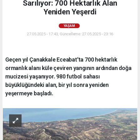
Sarılıyor: 700 Hektarlık Alan
Yeniden Yeşerdi
YAŞAM
27.05.2025 - 17:43, Güncelleme: 27.05.2025 - 23:16
Geçen yıl Çanakkale Eceabat'ta 700 hektarlık
ormanlık alanı küle çeviren yangının ardından doğa
mucizesi yaşanıyor. 980 futbol sahası
büyüklüğündeki alan, bir yıl sonra yeniden
yeşermeye başladı.