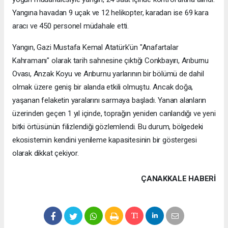
Yangına havadan 9 uçak ve 12 helikopter, karadan ise 69 kara
aracı ve 450 personel müdahale etti.
Yangın, Gazi Mustafa Kemal Atatürk'ün "Anafartalar
Kahramanı" olarak tarih sahnesine çıktığı Conkbayırı, Arıburnu
Ovası, Anzak Koyu ve Arıburnu yarlarının bir bölümü de dahil
olmak üzere geniş bir alanda etkili olmuştu. Ancak doğa,
yaşanan felaketin yaralarını sarmaya başladı. Yanan alanların
üzerinden geçen 1 yıl içinde, toprağın yeniden canlandığı ve yeni
bitki örtüsünün filizlendiği gözlemlendi. Bu durum, bölgedeki
ekosistemin kendini yenileme kapasitesinin bir göstergesi
olarak dikkat çekiyor.
ÇANAKKALE HABERİ