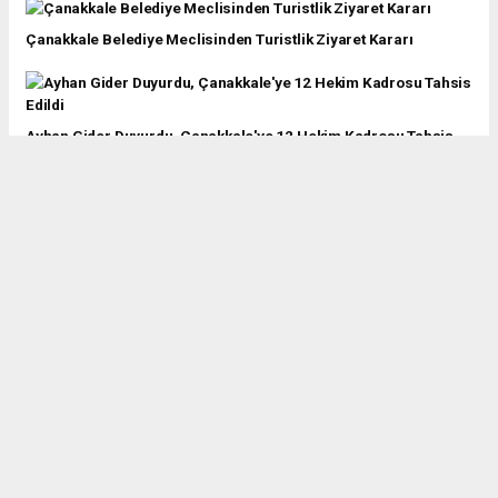
Çanakkale Belediye Meclisinden Turistlik Ziyaret Kararı
Ayhan Gider Duyurdu, Çanakkale'ye 12 Hekim Kadrosu Tahsis
Edildi
Çanakkale'nin Unutulmayan İzleri, Sivri Topuk Kıranlarının
Hikayesi
“Geçmişten Günümüze 18 Mart Yerel Basın Sergisi”
Meşaleler Çanakkale şehitleri için yandı