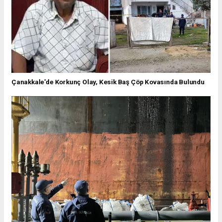
Çanakkale'de Korkunç Olay, Kesik Baş Çöp Kovasında Bulundu