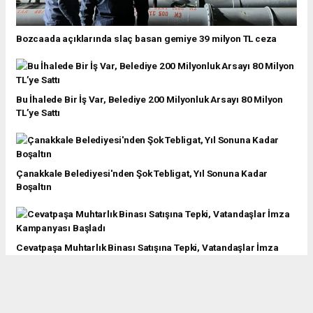
Bozcaada açıklarında slaç basan gemiye 39 milyon TL ceza
Bu İhalede Bir İş Var, Belediye 200 Milyonluk Arsayı 80 Milyon
TL’ye Sattı
Çanakkale Belediyesi'nden Şok Tebligat, Yıl Sonuna Kadar
Boşaltın
Cevatpaşa Muhtarlık Binası Satışına Tepki, Vatandaşlar İmza
Kampanyası Başladı
Çanakkale, Türkiye’nin En Pahalı Toplu Taşıma Şehri Oldu