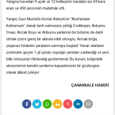
Yangına havadan 9 uçak ve 12 helikopter, karadan ise 69 kara
aracı ve 450 personel müdahale etti.
Yangın, Gazi Mustafa Kemal Atatürk'ün "Anafartalar
Kahramanı" olarak tarih sahnesine çıktığı Conkbayırı, Arıburnu
Ovası, Anzak Koyu ve Arıburnu yarlarının bir bölümü de dahil
olmak üzere geniş bir alanda etkili olmuştu. Ancak doğa,
yaşanan felaketin yaralarını sarmaya başladı. Yanan alanların
üzerinden geçen 1 yıl içinde, toprağın yeniden canlandığı ve yeni
bitki örtüsünün filizlendiği gözlemlendi. Bu durum, bölgedeki
ekosistemin kendini yenileme kapasitesinin bir göstergesi
olarak dikkat çekiyor.
ÇANAKKALE HABERİ