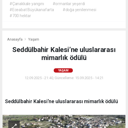
#Çanakkale yangını
#ormanlar yeşerdi
#Eceabat Büyükanafarta
#doğa yenilenmesi
#700 hektar
Anasayfa
Yaşam
Seddülbahir Kalesi’ne uluslararası
mimarlık ödülü
YAŞAM
12.09.2025 - 21:40, Güncelleme: 15.09.2025 - 14:21
Seddülbahir Kalesi’ne uluslararası mimarlık ödülü