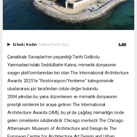
Erkek
|
Kadın
(Haberi Sesli Oku)
Çanakkale Savaşları’nın yaşandığı Tarihi Gelibolu
Yarımadası’ndaki Seddülbahir Kalesi, mimarlık dünyasının
saygın platformlarından biri olan The International Architecture
Awards 2025’te "Restorasyon/Yenileme" kategorisinde
uluslararası jüri tarafından ödüle değer bulundu.
2004 yılından bu yana düzenlenen ve mimarlık dünyasının
prestijli isimlerini bir araya getiren The International
Architecture Awards (IAA), bu yıl da çağdaş mimarlığın önde
gelen örneklerini ödüllendirdi. Chicago merkezli The Chicago
Athenaeum: Museum of Architecture and Design ile The
European Centre for Architecture Art Design and Urban