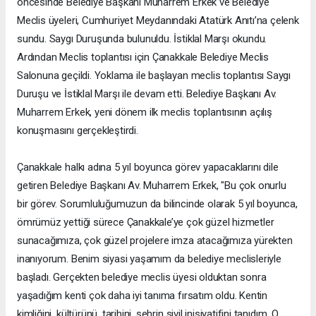
öncesinde Belediye Başkanı Muharrem Erkek ve Belediye
Meclis üyeleri, Cumhuriyet Meydanındaki Atatürk Anıtı’na çelenk
sundu. Saygı Duruşunda bulunuldu. İstiklal Marşı okundu.
Ardından Meclis toplantısı için Çanakkale Belediye Meclis
Salonuna geçildi. Yoklama ile başlayan meclis toplantısı Saygı
Duruşu ve İstiklal Marşı ile devam etti. Belediye Başkanı Av.
Muharrem Erkek, yeni dönem ilk meclis toplantısının açılış
konuşmasını gerçekleştirdi.
Çanakkale halkı adına 5 yıl boyunca görev yapacaklarını dile
getiren Belediye Başkanı Av. Muharrem Erkek, "Bu çok onurlu
bir görev. Sorumluluğumuzun da bilincinde olarak 5 yıl boyunca,
ömrümüz yettiği sürece Çanakkale’ye çok güzel hizmetler
sunacağımıza, çok güzel projelere imza atacağımıza yürekten
inanıyorum. Benim siyasi yaşamım da belediye meclisleriyle
başladı. Gerçekten belediye meclis üyesi olduktan sonra
yaşadığım kenti çok daha iyi tanıma fırsatım oldu. Kentin
kimliğini, kültürünü, tarihini, şehrin sivil inisiyatifini tanıdım. O