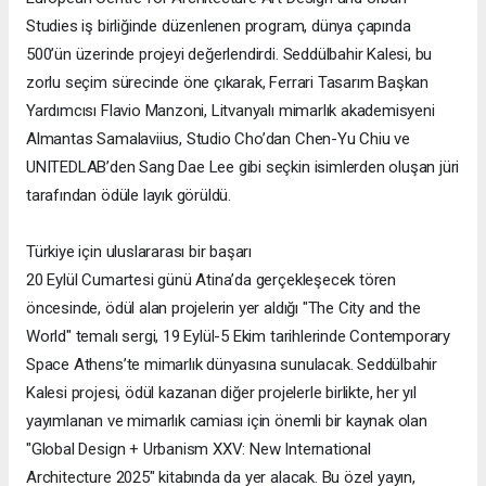
Studies iş birliğinde düzenlenen program, dünya çapında
500’ün üzerinde projeyi değerlendirdi. Seddülbahir Kalesi, bu
zorlu seçim sürecinde öne çıkarak, Ferrari Tasarım Başkan
Yardımcısı Flavio Manzoni, Litvanyalı mimarlık akademisyeni
Almantas Samalaviius, Studio Cho’dan Chen-Yu Chiu ve
UNITEDLAB’den Sang Dae Lee gibi seçkin isimlerden oluşan jüri
tarafından ödüle layık görüldü.
Türkiye için uluslararası bir başarı
20 Eylül Cumartesi günü Atina’da gerçekleşecek tören
öncesinde, ödül alan projelerin yer aldığı "The City and the
World" temalı sergi, 19 Eylül-5 Ekim tarihlerinde Contemporary
Space Athens’te mimarlık dünyasına sunulacak. Seddülbahir
Kalesi projesi, ödül kazanan diğer projelerle birlikte, her yıl
yayımlanan ve mimarlık camiası için önemli bir kaynak olan
"Global Design + Urbanism XXV: New International
Architecture 2025" kitabında da yer alacak. Bu özel yayın,