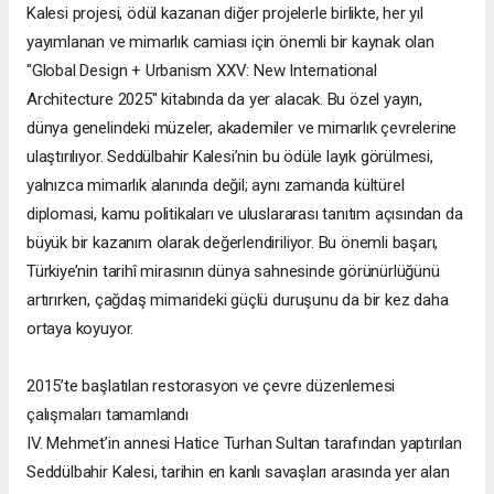
Kalesi projesi, ödül kazanan diğer projelerle birlikte, her yıl
yayımlanan ve mimarlık camiası için önemli bir kaynak olan
"Global Design + Urbanism XXV: New International
Architecture 2025" kitabında da yer alacak. Bu özel yayın,
dünya genelindeki müzeler, akademiler ve mimarlık çevrelerine
ulaştırılıyor. Seddülbahir Kalesi’nin bu ödüle layık görülmesi,
yalnızca mimarlık alanında değil; aynı zamanda kültürel
diplomasi, kamu politikaları ve uluslararası tanıtım açısından da
büyük bir kazanım olarak değerlendiriliyor. Bu önemli başarı,
Türkiye’nin tarihî mirasının dünya sahnesinde görünürlüğünü
artırırken, çağdaş mimarideki güçlü duruşunu da bir kez daha
ortaya koyuyor.
2015’te başlatılan restorasyon ve çevre düzenlemesi
çalışmaları tamamlandı
IV. Mehmet’in annesi Hatice Turhan Sultan tarafından yaptırılan
Seddülbahir Kalesi, tarihin en kanlı savaşları arasında yer alan