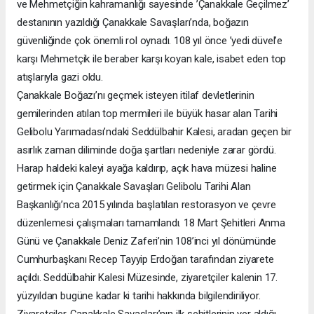
ve Mehmetçiğin kahramanlığı sayesinde ’Çanakkale Geçilmez’
destanının yazıldığı Çanakkale Savaşları’nda, boğazın
güvenliğinde çok önemli rol oynadı. 108 yıl önce ’yedi düvel’e
karşı Mehmetçik ile beraber karşı koyan kale, isabet eden top
atışlarıyla gazi oldu.
Çanakkale Boğazı’nı geçmek isteyen itilaf devletlerinin
gemilerinden atılan top mermileri ile büyük hasar alan Tarihi
Gelibolu Yarımadası’ndaki Seddülbahir Kalesi, aradan geçen bir
asırlık zaman diliminde doğa şartları nedeniyle zarar gördü.
Harap haldeki kaleyi ayağa kaldırıp, açık hava müzesi haline
getirmek için Çanakkale Savaşları Gelibolu Tarihi Alan
Başkanlığı’nca 2015 yılında başlatılan restorasyon ve çevre
düzenlemesi çalışmaları tamamlandı. 18 Mart Şehitleri Anma
Günü ve Çanakkale Deniz Zaferi’nin 108’inci yıl dönümünde
Cumhurbaşkanı Recep Tayyip Erdoğan tarafından ziyarete
açıldı. Seddülbahir Kalesi Müzesinde, ziyaretçiler kalenin 17.
yüzyıldan bugüne kadar ki tarihi hakkında bilgilendiriliyor.