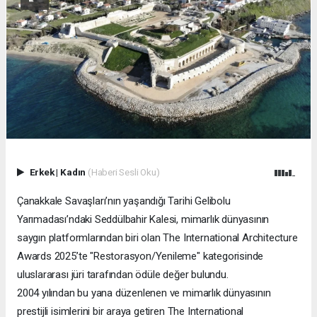
Erkek
|
Kadın
(Haberi Sesli Oku)
Çanakkale Savaşları’nın yaşandığı Tarihi Gelibolu
Yarımadası’ndaki Seddülbahir Kalesi, mimarlık dünyasının
saygın platformlarından biri olan The International Architecture
Awards 2025’te "Restorasyon/Yenileme" kategorisinde
uluslararası jüri tarafından ödüle değer bulundu.
2004 yılından bu yana düzenlenen ve mimarlık dünyasının
prestijli isimlerini bir araya getiren The International