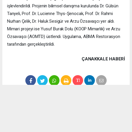
işlevlendirildi. Projenin bilimsel danışma kurulunda Dr. Gülsün
Tanyeli, Prof. Dr. Lucienne Thys-Şenocak, Prof. Dr. Rahmi
Nurhan Çelik, Dr. Haluk Sesigür ve Arzu Özsavaşcı yer aldı.
Mimari projeyi ise Yusuf Burak Dolu (KOOP Mimarlık) ve Arzu
Özsavaşcı (AOMTD) üstlendi. Uygulama, ABMA Restorasyon
tarafından gerçekleştirildi.
ÇANAKKALE HABERİ
haber paketi
haber scripti
haber yazılımı
Tüm hakları saklı tutulmaktadır.Copyright 2026©