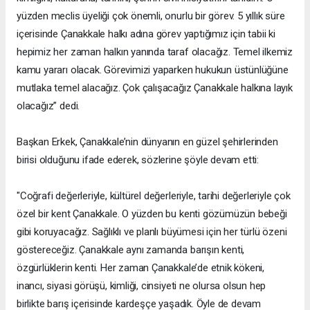
yüzden meclis üyeliği çok önemli, onurlu bir görev. 5 yıllık süre
içerisinde Çanakkale halkı adına görev yaptığımız için tabii ki
hepimiz her zaman halkın yanında taraf olacağız. Temel ilkemiz
kamu yararı olacak. Görevimizi yaparken hukukun üstünlüğüne
mutlaka temel alacağız. Çok çalışacağız Çanakkale halkına layık
olacağız” dedi.
Başkan Erkek, Çanakkale’nin dünyanın en güzel şehirlerinden
birisi olduğunu ifade ederek, sözlerine şöyle devam etti:
"Coğrafi değerleriyle, kültürel değerleriyle, tarihi değerleriyle çok
özel bir kent Çanakkale. O yüzden bu kenti gözümüzün bebeği
gibi koruyacağız. Sağlıklı ve planlı büyümesi için her türlü özeni
göstereceğiz. Çanakkale aynı zamanda barışın kenti,
özgürlüklerin kenti. Her zaman Çanakkale’de etnik kökeni,
inancı, siyasi görüşü, kimliği, cinsiyeti ne olursa olsun hep
birlikte barış içerisinde kardeşçe yaşadık. Öyle de devam