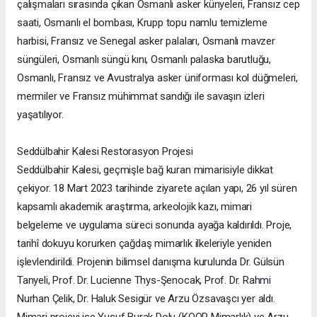
çalışmaları sırasında çıkan Osmanlı asker künyeleri, Fransız cep
saati, Osmanlı el bombası, Krupp topu namlu temizleme
harbisi, Fransız ve Senegal asker palaları, Osmanlı mavzer
süngüleri, Osmanlı süngü kını, Osmanlı palaska barutluğu,
Osmanlı, Fransız ve Avustralya asker üniforması kol düğmeleri,
mermiler ve Fransız mühimmat sandığı ile savaşın izleri
yaşatılıyor.
Seddülbahir Kalesi Restorasyon Projesi
Seddülbahir Kalesi, geçmişle bağ kuran mimarisiyle dikkat
çekiyor. 18 Mart 2023 tarihinde ziyarete açılan yapı, 26 yıl süren
kapsamlı akademik araştırma, arkeolojik kazı, mimari
belgeleme ve uygulama süreci sonunda ayağa kaldırıldı. Proje,
tarihî dokuyu korurken çağdaş mimarlık ilkeleriyle yeniden
işlevlendirildi. Projenin bilimsel danışma kurulunda Dr. Gülsün
Tanyeli, Prof. Dr. Lucienne Thys-Şenocak, Prof. Dr. Rahmi
Nurhan Çelik, Dr. Haluk Sesigür ve Arzu Özsavaşcı yer aldı.
Mimari projeyi ise Yusuf Burak Dolu (KOOP Mimarlık) ve Arzu