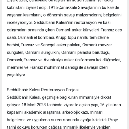
Ziyaretçiler, Çanakkale Savaşları’nın ilk şehitlerinin yer aldığı
kabristanı ziyaret edip, 1915 Çanakkale Savaşları’nın bu kalede
yaşanan kısımlarını, o dönemin savaş malzemelerini, belgelerini
inceleyebiliyor. Seddülbahir Kalesi’nin restorasyon ve kazı
çalışmaları sırasında çıkan Osmanlı asker künyeleri, Fransız cep
saati, Osmanlı el bombası, Krupp topu namlu temizleme
harbisi, Fransız ve Senegal asker palaları, Osmanlı mavzer
süngüleri, Osmanlı süngü kını, Osmanlı palaska barutluğu,
Osmanlı, Fransız ve Avustralya asker üniforması kol düğmeleri,
mermiler ve Fransız mühimmat sandığı ile savaşın izleri
yaşatılıyor.
Seddülbahir Kalesi Restorasyon Projesi
Seddülbahir Kalesi, geçmişle bağ kuran mimarisiyle dikkat
çekiyor. 18 Mart 2023 tarihinde ziyarete açılan yapı, 26 yıl süren
kapsamlı akademik araştırma, arkeolojik kazı, mimari
belgeleme ve uygulama süreci sonunda ayağa kaldırıldı. Proje,
tarihî dokuyu korurken çağdaş mimarlık ilkeleriyle yeniden