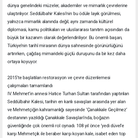
dünya genelindeki müzeler, akademiler ve mimarlık çevrelerine
ulaştırılıyor. Seddülbahir Kalesi’nin bu ödüle layık görülmesi,
yalnızca mimarlık alanında değil; aynı zamanda kültürel
diplomasi, kamu politikaları ve uluslararası tanıtım açısından da
büyük bir kazanım olarak değerlendiriliyor. Bu önemli başarı,
Türkiye’nin tarihî mirasının dünya sahnesinde görünürlüğünü
artırırken, çağdaş mimarideki güçlü duruşunu da bir kez daha
ortaya koyuyor.
2015’te başlatılan restorasyon ve çevre düzenlemesi
çalışmaları tamamlandı
IV. Mehmet’in annesi Hatice Turhan Sultan tarafından yaptırılan
Seddülbahir Kalesi, tarihin en kanlı savaşları arasında yer alan
ve Mehmetçiğin kahramanlığı sayesinde ’Çanakkale Geçilmez’
destanının yazıldığı Çanakkale Savaşları’nda, boğazın
güvenliğinde çok önemli rol oynadı. 108 yıl önce ’yedi düvel’e
karşı Mehmetçik ile beraber karşı koyan kale, isabet eden top