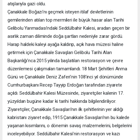
atışlarıyla gazi oldu.
Çanakkale Boğazı’nı geçmek isteyen itilaf devletlerinin
gemilerinden atılan top mermileri ile büyük hasar alan Tarihi
Gelibolu Yarımadası’ndaki Seddülbahir Kalesi, aradan geçen bir
asırlık zaman diliminde doğa şartları nedeniyle zarar gördü.
Harap haldeki kaleyi ayağa kaldırıp, açık hava müzesi haline
getirmek için Çanakkale Savaşları Gelibolu Tarihi Alan
Başkanlığı’nca 2015 yılında başlatılan restorasyon ve çevre
düzenlemesi çalışmaları tamamlandı. 18 Mart Şehitleri Anma
Günü ve Çanakkale Deniz Zaferi’nin 108’inci yıl dönümünde
Cumhurbaşkanı Recep Tayyip Erdoğan tarafından ziyarete
açıldı. Seddülbahir Kalesi Müzesinde, ziyaretçiler kalenin 17.
yüzyıldan bugüne kadar ki tarihi hakkında bilgilendiriliyor.
Ziyaretçiler, Çanakkale Savaşları’nın ilk şehitlerinin yer aldığı
kabristanı ziyaret edip, 1915 Çanakkale Savaşları’nın bu kalede
yaşanan kısımlarını, o dönemin savaş malzemelerini, belgelerini
inceleyebiliyor. Seddülbahir Kalesi’nin restorasyon ve kazı