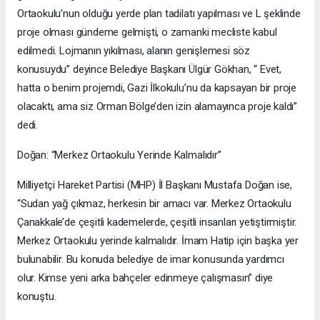
Ortaokulu’nun olduğu yerde plan tadilatı yapılması ve L şeklinde
proje olması gündeme gelmişti, o zamanki mecliste kabul
edilmedi. Lojmanın yıkılması, alanın genişlemesi söz
konusuydu” deyince Belediye Başkanı Ülgür Gökhan, “ Evet,
hatta o benim projemdi, Gazi İlkokulu’nu da kapsayan bir proje
olacaktı, ama siz Orman Bölge’den izin alamayınca proje kaldı”
dedi.
Doğan: “Merkez Ortaokulu Yerinde Kalmalıdır”
Milliyetçi Hareket Partisi (MHP) İl Başkanı Mustafa Doğan ise,
“Sudan yağ çıkmaz, herkesin bir amacı var. Merkez Ortaokulu
Çanakkale’de çeşitli kademelerde, çeşitli insanları yetiştirmiştir.
Merkez Ortaokulu yerinde kalmalıdır. İmam Hatip için başka yer
bulunabilir. Bu konuda belediye de imar konusunda yardımcı
olur. Kimse yeni arka bahçeler edinmeye çalışmasın” diye
konuştu.