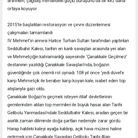
artırırken, çağdaş mimarideki güçlü duruşunu da bir kez daha
ortaya koyuyor.
2015’te başlatılan restorasyon ve çevre düzenlemesi
çalışmaları tamamlandı
IV. Mehmet’in annesi Hatice Turhan Sultan tarafından yaptırılan
Seddülbahir Kalesi, tarihin en kanlı savaşları arasında yer alan
ve Mehmetçiğin kahramanlığı sayesinde ’Çanakkale Geçilmez’
destanının yazıldığı Çanakkale Savaşları’nda, boğazın
güvenliğinde çok önemli rol oynadı. 108 yıl önce ’yedi düvel’e
karşı Mehmetçik ile beraber karşı koyan kale, isabet eden top
atışlarıyla gazi oldu.
Çanakkale Boğazı’nı geçmek isteyen itilaf devletlerinin
gemilerinden atılan top mermileri ile büyük hasar alan Tarihi
Gelibolu Yarımadası’ndaki Seddülbahir Kalesi, aradan geçen bir
asırlık zaman diliminde doğa şartları nedeniyle zarar gördü.
Harap haldeki kaleyi ayağa kaldırıp, açık hava müzesi haline
getirmek için Çanakkale Savaşları Gelibolu Tarihi Alan