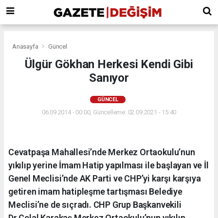
Anasayfa
Güncel
Ülgür Gökhan Herkesi Kendi Gibi
Sanıyor
GÜNCEL
06.09.2014 - 00:00, Güncelleme: 02.09.2021 - 15:40
Cevatpaşa Mahallesi’nde Merkez Ortaokulu’nun
yıkılıp yerine İmam Hatip yapılması ile başlayan ve İl
Genel Meclisi’nde AK Parti ve CHP’yi karşı karşıya
getiren imam hatipleşme tartışması Belediye
Meclisi’ne de sıçradı. CHP Grup Başkanvekili
Dr.Celal Karakaş Merkez Ortaokulu’nun yıkılıp