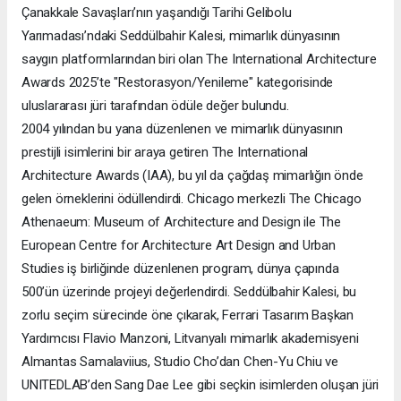
Çanakkale Savaşları’nın yaşandığı Tarihi Gelibolu
Yarımadası’ndaki Seddülbahir Kalesi, mimarlık dünyasının
saygın platformlarından biri olan The International Architecture
Awards 2025’te "Restorasyon/Yenileme" kategorisinde
uluslararası jüri tarafından ödüle değer bulundu.
2004 yılından bu yana düzenlenen ve mimarlık dünyasının
prestijli isimlerini bir araya getiren The International
Architecture Awards (IAA), bu yıl da çağdaş mimarlığın önde
gelen örneklerini ödüllendirdi. Chicago merkezli The Chicago
Athenaeum: Museum of Architecture and Design ile The
European Centre for Architecture Art Design and Urban
Studies iş birliğinde düzenlenen program, dünya çapında
500’ün üzerinde projeyi değerlendirdi. Seddülbahir Kalesi, bu
zorlu seçim sürecinde öne çıkarak, Ferrari Tasarım Başkan
Yardımcısı Flavio Manzoni, Litvanyalı mimarlık akademisyeni
Almantas Samalaviius, Studio Cho’dan Chen-Yu Chiu ve
UNITEDLAB’den Sang Dae Lee gibi seçkin isimlerden oluşan jüri