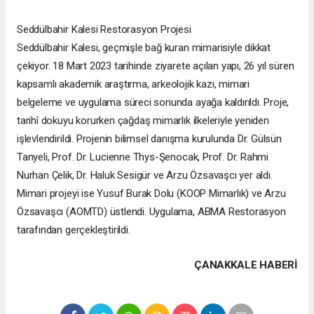
Seddülbahir Kalesi Restorasyon Projesi
Seddülbahir Kalesi, geçmişle bağ kuran mimarisiyle dikkat
çekiyor. 18 Mart 2023 tarihinde ziyarete açılan yapı, 26 yıl süren
kapsamlı akademik araştırma, arkeolojik kazı, mimari
belgeleme ve uygulama süreci sonunda ayağa kaldırıldı. Proje,
tarihî dokuyu korurken çağdaş mimarlık ilkeleriyle yeniden
işlevlendirildi. Projenin bilimsel danışma kurulunda Dr. Gülsün
Tanyeli, Prof. Dr. Lucienne Thys-Şenocak, Prof. Dr. Rahmi
Nurhan Çelik, Dr. Haluk Sesigür ve Arzu Özsavaşcı yer aldı.
Mimari projeyi ise Yusuf Burak Dolu (KOOP Mimarlık) ve Arzu
Özsavaşcı (AOMTD) üstlendi. Uygulama, ABMA Restorasyon
tarafından gerçekleştirildi.
ÇANAKKALE HABERİ