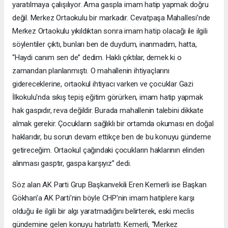
yaratılmaya çalışılıyor. Ama gaspla imam hatip yapmak doğru
değil. Merkez Ortaokulu bir markadır. Cevatpaşa Mahallesi’nde
Merkez Ortaokulu yıkıldıktan sonra imam hatip olacağı ile ilgili
söylentiler çıktı, bunları ben de duydum, inanmadım, hatta,
“Haydi canım sen de” dedim. Haklı çıktılar, demek ki o
zamandan planlanmıştı. O mahallenin ihtiyaçlarını
gidereceklerine, ortaokul ihtiyacı varken ve çocuklar Gazi
İlkokulu’nda sıkış tepiş eğitim görürken, imam hatip yapmak
hak gaspıdır, reva değildir. Burada mahallenin talebini dikkate
almak gerekir. Çocukların sağlıklı bir ortamda okuması en doğal
haklarıdır, bu sorun devam ettikçe ben de bu konuyu gündeme
getireceğim. Ortaokul çağındaki çocukların haklarının elinden
alınması gasptır, gaspa karşıyız” dedi.
Söz alan AK Parti Grup Başkanvekili Eren Kemerli ise Başkan
Gökhan’a AK Parti’nin böyle CHP’nin imam hatiplere karşı
olduğu ile ilgili bir algı yaratmadığını belirterek, eski meclis
gündemine gelen konuyu hatırlattı. Kemerli, “Merkez