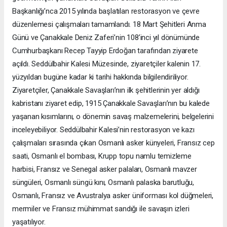
Başkanlığı’nca 2015 yılında başlatılan restorasyon ve çevre
düzenlemesi çalışmaları tamamlandı. 18 Mart Şehitleri Anma
Günü ve Çanakkale Deniz Zaferi’nin 108’inci yıl dönümünde
Cumhurbaşkanı Recep Tayyip Erdoğan tarafından ziyarete
açıldı. Seddülbahir Kalesi Müzesinde, ziyaretçiler kalenin 17.
yüzyıldan bugüne kadar ki tarihi hakkında bilgilendiriliyor.
Ziyaretçiler, Çanakkale Savaşları’nın ilk şehitlerinin yer aldığı
kabristanı ziyaret edip, 1915 Çanakkale Savaşları’nın bu kalede
yaşanan kısımlarını, o dönemin savaş malzemelerini, belgelerini
inceleyebiliyor. Seddülbahir Kalesi’nin restorasyon ve kazı
çalışmaları sırasında çıkan Osmanlı asker künyeleri, Fransız cep
saati, Osmanlı el bombası, Krupp topu namlu temizleme
harbisi, Fransız ve Senegal asker palaları, Osmanlı mavzer
süngüleri, Osmanlı süngü kını, Osmanlı palaska barutluğu,
Osmanlı, Fransız ve Avustralya asker üniforması kol düğmeleri,
mermiler ve Fransız mühimmat sandığı ile savaşın izleri
yaşatılıyor.