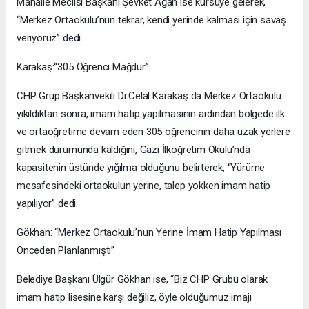
Mahalle Meclisi Başkanı Şevket Ağan ise kürsüye gelerek,
“Merkez Ortaokulu’nun tekrar, kendi yerinde kalması için savaş
veriyoruz” dedi.
Karakaş:“305 Öğrenci Mağdur”
CHP Grup Başkanvekili Dr.Celal Karakaş da Merkez Ortaokulu
yıkıldıktan sonra, imam hatip yapılmasının ardından bölgede ilk
ve ortaöğretime devam eden 305 öğrencinin daha uzak yerlere
gitmek durumunda kaldığını, Gazi İlköğretim Okulu’nda
kapasitenin üstünde yığılma olduğunu belirterek, “Yürüme
mesafesindeki ortaokulun yerine, talep yokken imam hatip
yapılıyor” dedi.
Gökhan: “Merkez Ortaokulu’nun Yerine İmam Hatip Yapılması
Önceden Planlanmıştı”
Belediye Başkanı Ülgür Gökhan ise, “Biz CHP Grubu olarak
imam hatip lisesine karşı değiliz, öyle olduğumuz imajı