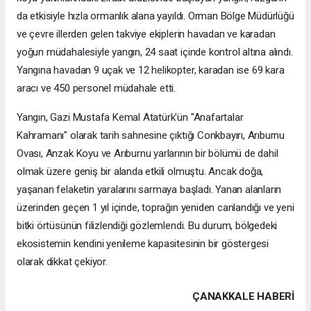
da etkisiyle hızla ormanlık alana yayıldı. Orman Bölge Müdürlüğü
ve çevre illerden gelen takviye ekiplerin havadan ve karadan
yoğun müdahalesiyle yangın, 24 saat içinde kontrol altına alındı.
Yangına havadan 9 uçak ve 12 helikopter, karadan ise 69 kara
aracı ve 450 personel müdahale etti.
Yangın, Gazi Mustafa Kemal Atatürk'ün "Anafartalar
Kahramanı" olarak tarih sahnesine çıktığı Conkbayırı, Arıburnu
Ovası, Anzak Koyu ve Arıburnu yarlarının bir bölümü de dahil
olmak üzere geniş bir alanda etkili olmuştu. Ancak doğa,
yaşanan felaketin yaralarını sarmaya başladı. Yanan alanların
üzerinden geçen 1 yıl içinde, toprağın yeniden canlandığı ve yeni
bitki örtüsünün filizlendiği gözlemlendi. Bu durum, bölgedeki
ekosistemin kendini yenileme kapasitesinin bir göstergesi
olarak dikkat çekiyor.
ÇANAKKALE HABERİ