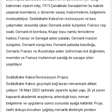
kabristanı ziyaret edip, 1915 Çanakkale Savaşları’nın bu kalede
yaşanan kısımlarını, o dönemin savaş malzemelerini, belgelerini
inceleyebiliyor. Seddülbahir Kalesi’nin restorasyon ve kazı
çalışmaları sırasında çıkan Osmanlı asker künyeleri, Fransız cep
saati, Osmanlı el bombası, Krupp topu namlu temizleme
harbisi, Fransız ve Senegal asker palaları, Osmanlı mavzer
süngüleri, Osmanlı süngü kını, Osmanlı palaska barutluğu,
Osmanlı, Fransız ve Avustralya asker üniforması kol düğmeleri,
mermiler ve Fransız mühimmat sandığı ile savaşın izleri
yaşatılıyor.
Seddülbahir Kalesi Restorasyon Projesi
Seddülbahir Kalesi, geçmişle bağ kuran mimarisiyle dikkat
çekiyor. 18 Mart 2023 tarihinde ziyarete açılan yapı, 26 yıl süren
kapsamlı akademik araştırma, arkeolojik kazı, mimari
belgeleme ve uygulama süreci sonunda ayağa kaldırıldı. Proje,
tarihî dokuyu korurken çağdaş mimarlık ilkeleriyle yeniden