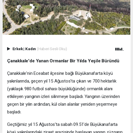
Erkek
|
Kadın
(Haberi Sesli Oku)
Çanakkale'de Yanan Ormanlar Bir Yılda Yeşile Büründü
Çanakkale'nin Eceabat ilçesine bağlı Büyükanafarta köyü
yakınlarında, geçen yıl 15 Ağustos'ta çıkan ve 700 hektarlık
(yaklaşık 980 futbol sahası büyüklüğünde) ormanlık alanı
etkileyen yangının izleri silinmeye başladı. Yangının üzerinden
geçen bir yılın ardından, kül olan alanlar yeniden yeşermeye
başladı.
Geçtiğimiz yıl 15 Ağustos'ta sabah 09.51'de Büyükanafarta
köyü yakınlarındaki ziraat arazisinde başlayan yangın, rüzgarın