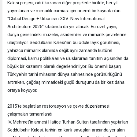
Kalesi projesi, ödül kazanan diğer projelerle birlikte, her yıl
yayımlanan ve mimarlık camiası için önemli bir kaynak olan
"Global Design + Urbanism XXV: New International
Architecture 2025" kitabında da yer alacak. Bu özel yayın,
dünya genelindeki müzeler, akademiler ve mimarlık çevrelerine
ulaştırılıyor. Seddülbahir Kalesi’nin bu ödüle layık görülmesi,
yalnızca mimarlık alanında değil; aynı zamanda kültürel
diplomasi, kamu politikaları ve uluslararası tanıtım açısından da
büyük bir kazanım olarak değerlendiriliyor. Bu önemli başarı,
Türkiye’nin tarihî mirasının dünya sahnesinde görünürlüğünü
artırırken, çağdaş mimarideki güçlü duruşunu da bir kez daha
ortaya koyuyor.
2015’te başlatılan restorasyon ve çevre düzenlemesi
çalışmaları tamamlandı
IV. Mehmet’in annesi Hatice Turhan Sultan tarafından yaptırılan
Seddülbahir Kalesi, tarihin en kanlı savaşları arasında yer alan