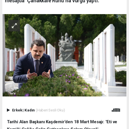
mesajda "Çanakkale Ruhu"na vurgu yaptı.
Erkek
|
Kadın
(Haberi Sesli Oku)
Tarihi Alan Başkanı Kaşdemir’den 18 Mart Mesajı: "Eti ve