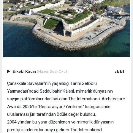
Erkek
|
Kadın
(Haberi Sesli Oku)
Çanakkale Savaşları’nın yaşandığı Tarihi Gelibolu
Yarımadası’ndaki Seddülbahir Kalesi, mimarlık dünyasının
saygın platformlarından biri olan The International Architecture
Awards 2025’te "Restorasyon/Yenileme" kategorisinde
uluslararası jüri tarafından ödüle değer bulundu.
2004 yılından bu yana düzenlenen ve mimarlık dünyasının
prestijli isimlerini bir araya getiren The International