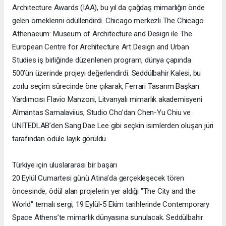
Architecture Awards (IAA), bu yıl da çağdaş mimarlığın önde
gelen örneklerini ödüllendirdi. Chicago merkezli The Chicago
Athenaeum: Museum of Architecture and Design ile The
European Centre for Architecture Art Design and Urban
Studies iş birliğinde düzenlenen program, dünya çapında
500’ün üzerinde projeyi değerlendirdi. Seddülbahir Kalesi, bu
zorlu seçim sürecinde öne çıkarak, Ferrari Tasarım Başkan
Yardımcısı Flavio Manzoni, Litvanyalı mimarlık akademisyeni
Almantas Samalaviius, Studio Cho’dan Chen-Yu Chiu ve
UNITEDLAB’den Sang Dae Lee gibi seçkin isimlerden oluşan jüri
tarafından ödüle layık görüldü.
Türkiye için uluslararası bir başarı
20 Eylül Cumartesi günü Atina’da gerçekleşecek tören
öncesinde, ödül alan projelerin yer aldığı "The City and the
World" temalı sergi, 19 Eylül-5 Ekim tarihlerinde Contemporary
Space Athens’te mimarlık dünyasına sunulacak. Seddülbahir