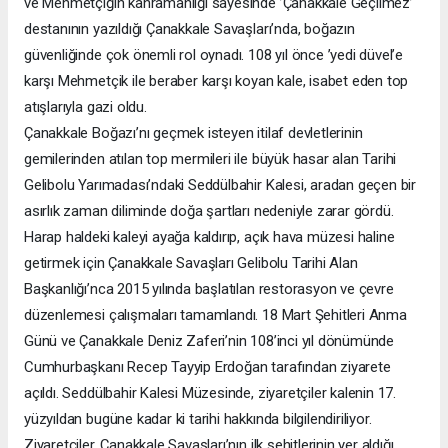
ve Mehmetçiğin kahramanlığı sayesinde ’Çanakkale Geçilmez’
destanının yazıldığı Çanakkale Savaşları’nda, boğazın
güvenliğinde çok önemli rol oynadı. 108 yıl önce ’yedi düvel’e
karşı Mehmetçik ile beraber karşı koyan kale, isabet eden top
atışlarıyla gazi oldu.
Çanakkale Boğazı’nı geçmek isteyen itilaf devletlerinin
gemilerinden atılan top mermileri ile büyük hasar alan Tarihi
Gelibolu Yarımadası’ndaki Seddülbahir Kalesi, aradan geçen bir
asırlık zaman diliminde doğa şartları nedeniyle zarar gördü.
Harap haldeki kaleyi ayağa kaldırıp, açık hava müzesi haline
getirmek için Çanakkale Savaşları Gelibolu Tarihi Alan
Başkanlığı’nca 2015 yılında başlatılan restorasyon ve çevre
düzenlemesi çalışmaları tamamlandı. 18 Mart Şehitleri Anma
Günü ve Çanakkale Deniz Zaferi’nin 108’inci yıl dönümünde
Cumhurbaşkanı Recep Tayyip Erdoğan tarafından ziyarete
açıldı. Seddülbahir Kalesi Müzesinde, ziyaretçiler kalenin 17.
yüzyıldan bugüne kadar ki tarihi hakkında bilgilendiriliyor.
Ziyaretçiler, Çanakkale Savaşları’nın ilk şehitlerinin yer aldığı