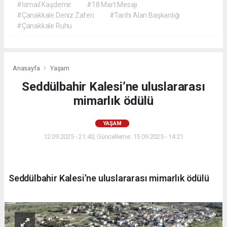
#İsmail Kaşdemir
#18 Mart Mesajı
#Çanakkale Deniz Zaferi
#Tarihi Alan Başkanlığı
#Çanakkale Ruhu
Anasayfa
Yaşam
Seddülbahir Kalesi’ne uluslararası
mimarlık ödülü
YAŞAM
12.09.2025 - 21:40, Güncelleme: 15.09.2025 - 14:21
Seddülbahir Kalesi’ne uluslararası mimarlık ödülü