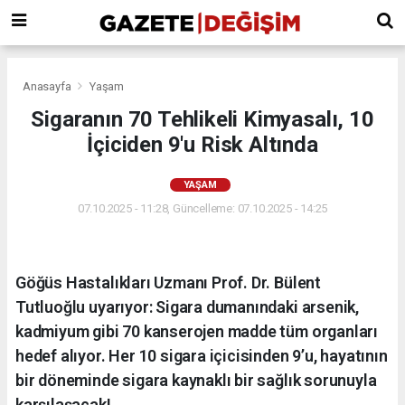
Anasayfa
Yaşam
Sigaranın 70 Tehlikeli Kimyasalı, 10
İçiciden 9'u Risk Altında
YAŞAM
07.10.2025 - 11:28, Güncelleme: 07.10.2025 - 14:25
Göğüs Hastalıkları Uzmanı Prof. Dr. Bülent
Tutluoğlu uyarıyor: Sigara dumanındaki arsenik,
kadmiyum gibi 70 kanserojen madde tüm organları
hedef alıyor. Her 10 sigara içicisinden 9’u, hayatının
bir döneminde sigara kaynaklı bir sağlık sorunuyla
karşılaşacak!