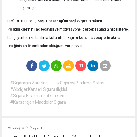
sigara için.
Prof. Dr. Tutluoğlu,
Sağlık Bakanlığı’na bağlı Sigara Bırakma
Polikliniklerinin
ilaç tedavisi ve motivasyonel destek sağladığını belirterek,
hangi yöntem kullanılırsa kullanılsın,
kişinin kendi iradesiyle bırakma
isteğinin
en önemli adım olduğunu vurguluyor.
#Sigaranın Zararları
#Sigarayı Bırakma Yolları
#Akciğer Kanseri Sigara İlişkisi
#Sigara Bırakma Poliklinikleri
#Kanserojen Maddeler Sigara
Anasayfa
Yaşam