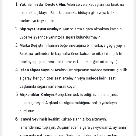
Yakınlarınızdan Destek Alın:
Ailenize ve arkadaşlarınıza bırakma
tarihinizi açıklayın. Bir arkadaşınızla iddiaya girin veya birlikte
bırakmaya teşvik edin.
Sigaraya Ulaşımı Kısıtlayın:
Kartonlarca sigara almaktan kaçının.
Evde ve işyerinde yanınızda sigara bulundurmayın.
Marka Değiştirin:
İçimini beğenmediğiniz bir markaya geçiş yapın.
Bırakma tarihinden birkaç hafta önce katran ve nikotini düşük bir
markaya geçin (ancak miktarı ve nefes derinliğini artırmayın).
İçilen Sigara Sayısını Azaltın:
Her sigaranın sadece yarısını için. İlk
sigarayı her gün birer saat erteleyin veya sadece belirli saat
başlarında sigara içme kuralı koyun.
Alışkanlıkları Önleyin:
Gerçekten çok istediğiniz anlar dışında
sigara içmeyin. Alışkanlıkla sigara yaktığınız anları yakalayıp
durdurun.
İçmeyi Sevimsizleştirin:
Kül tablalarınızı boşaltmayın.
İzmaritlerinizi toplayın. Düşünmeden sigara yakıyorsanız, aynanın
karşısında yakmayı deneyin. Sadece rahatsız edici ortamlarda