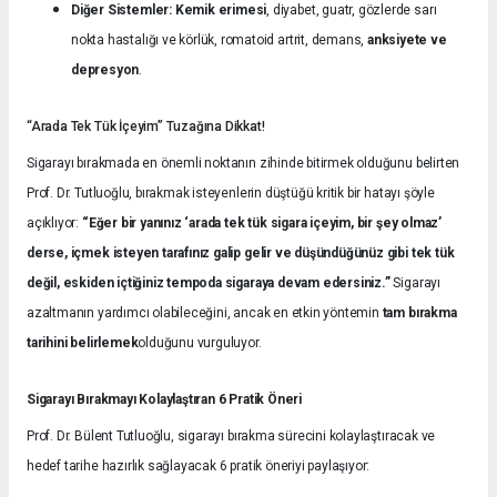
Diğer Sistemler:
Kemik erimesi
, diyabet, guatr, gözlerde sarı
nokta hastalığı ve körlük, romatoid artrit, demans,
anksiyete ve
depresyon
.
“Arada Tek Tük İçeyim” Tuzağına Dikkat!
Sigarayı bırakmada en önemli noktanın zihinde bitirmek olduğunu belirten
Prof. Dr. Tutluoğlu, bırakmak isteyenlerin düştüğü kritik bir hatayı şöyle
açıklıyor:
“Eğer bir yanınız ‘arada tek tük sigara içeyim, bir şey olmaz’
derse, içmek isteyen tarafınız galip gelir ve düşündüğünüz gibi tek tük
değil, eskiden içtiğiniz tempoda sigaraya devam edersiniz.”
Sigarayı
azaltmanın yardımcı olabileceğini, ancak en etkin yöntemin
tam bırakma
tarihini belirlemek
olduğunu vurguluyor.
Sigarayı Bırakmayı Kolaylaştıran 6 Pratik Öneri
Prof. Dr. Bülent Tutluoğlu, sigarayı bırakma sürecini kolaylaştıracak ve
hedef tarihe hazırlık sağlayacak 6 pratik öneriyi paylaşıyor: