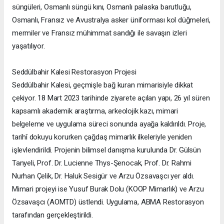
süngüleri, Osmanlı süngü kını, Osmanlı palaska barutluğu,
Osmanlı, Fransız ve Avustralya asker üniforması kol düğmeleri,
mermiler ve Fransız mühimmat sandığı ile savaşın izleri
yaşatılıyor.
Seddülbahir Kalesi Restorasyon Projesi
Seddülbahir Kalesi, geçmişle bağ kuran mimarisiyle dikkat
çekiyor. 18 Mart 2023 tarihinde ziyarete açılan yapı, 26 yıl süren
kapsamlı akademik araştırma, arkeolojik kazı, mimari
belgeleme ve uygulama süreci sonunda ayağa kaldırıldı. Proje,
tarihî dokuyu korurken çağdaş mimarlık ilkeleriyle yeniden
işlevlendirildi. Projenin bilimsel danışma kurulunda Dr. Gülsün
Tanyeli, Prof. Dr. Lucienne Thys-Şenocak, Prof. Dr. Rahmi
Nurhan Çelik, Dr. Haluk Sesigür ve Arzu Özsavaşcı yer aldı.
Mimari projeyi ise Yusuf Burak Dolu (KOOP Mimarlık) ve Arzu
Özsavaşcı (AOMTD) üstlendi. Uygulama, ABMA Restorasyon
tarafından gerçekleştirildi.