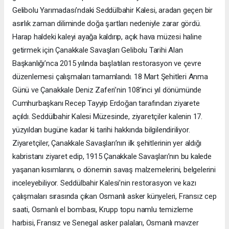
Gelibolu Yarımadası’ndaki Seddülbahir Kalesi, aradan geçen bir
asırlık zaman diliminde doğa şartları nedeniyle zarar gördü.
Harap haldeki kaleyi ayağa kaldırıp, açık hava müzesi haline
getirmek için Çanakkale Savaşları Gelibolu Tarihi Alan
Başkanlığı’nca 2015 yılında başlatılan restorasyon ve çevre
düzenlemesi çalışmaları tamamlandı. 18 Mart Şehitleri Anma
Günü ve Çanakkale Deniz Zaferi’nin 108’inci yıl dönümünde
Cumhurbaşkanı Recep Tayyip Erdoğan tarafından ziyarete
açıldı. Seddülbahir Kalesi Müzesinde, ziyaretçiler kalenin 17.
yüzyıldan bugüne kadar ki tarihi hakkında bilgilendiriliyor.
Ziyaretçiler, Çanakkale Savaşları’nın ilk şehitlerinin yer aldığı
kabristanı ziyaret edip, 1915 Çanakkale Savaşları’nın bu kalede
yaşanan kısımlarını, o dönemin savaş malzemelerini, belgelerini
inceleyebiliyor. Seddülbahir Kalesi’nin restorasyon ve kazı
çalışmaları sırasında çıkan Osmanlı asker künyeleri, Fransız cep
saati, Osmanlı el bombası, Krupp topu namlu temizleme
harbisi, Fransız ve Senegal asker palaları, Osmanlı mavzer