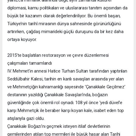
diplomasi, kamu politikaları ve uluslararası tanıtım açısından da
büyük bir kazanım olarak değerlendiriliyor. Bu önemli başarı,
Türkiye’nin tarihî mirasının dünya sahnesinde görünürlüğünü
artırırken, çağdaş mimarideki güçlü duruşunu da bir kez daha
ortaya koyuyor.
2015’te başlatılan restorasyon ve çevre düzenlemesi
çalışmaları tamamlandı
IV. Mehmet’in annesi Hatice Turhan Sultan tarafından yaptırılan
Seddülbahir Kalesi, tarihin en kanlı savaşları arasında yer alan
ve Mehmetçiğin kahramanlığı sayesinde ’Çanakkale Geçilmez’
destanının yazıldığı Çanakkale Savaşları’nda, boğazın
güvenliğinde çok önemli rol oynadı. 108 yıl önce ’yedi düvel’e
karşı Mehmetçik ile beraber karşı koyan kale, isabet eden top
atışlarıyla gazi oldu.
Çanakkale Boğazı’nı geçmek isteyen itilaf devletlerinin
gemilerinden atılan top mermileri ile büyük hasar alan Tarihi