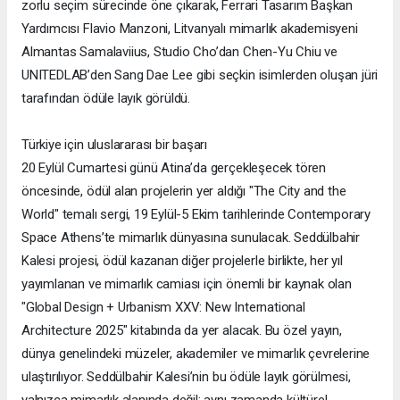
zorlu seçim sürecinde öne çıkarak, Ferrari Tasarım Başkan
Yardımcısı Flavio Manzoni, Litvanyalı mimarlık akademisyeni
Almantas Samalaviius, Studio Cho’dan Chen-Yu Chiu ve
UNITEDLAB’den Sang Dae Lee gibi seçkin isimlerden oluşan jüri
tarafından ödüle layık görüldü.
Türkiye için uluslararası bir başarı
20 Eylül Cumartesi günü Atina’da gerçekleşecek tören
öncesinde, ödül alan projelerin yer aldığı "The City and the
World" temalı sergi, 19 Eylül-5 Ekim tarihlerinde Contemporary
Space Athens’te mimarlık dünyasına sunulacak. Seddülbahir
Kalesi projesi, ödül kazanan diğer projelerle birlikte, her yıl
yayımlanan ve mimarlık camiası için önemli bir kaynak olan
"Global Design + Urbanism XXV: New International
Architecture 2025" kitabında da yer alacak. Bu özel yayın,
dünya genelindeki müzeler, akademiler ve mimarlık çevrelerine
ulaştırılıyor. Seddülbahir Kalesi’nin bu ödüle layık görülmesi,
yalnızca mimarlık alanında değil; aynı zamanda kültürel