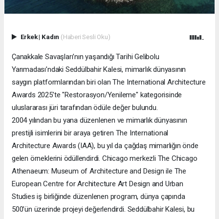
Erkek
|
Kadın
(Haberi Sesli Oku)
Çanakkale Savaşları’nın yaşandığı Tarihi Gelibolu
Yarımadası’ndaki Seddülbahir Kalesi, mimarlık dünyasının
saygın platformlarından biri olan The International Architecture
Awards 2025’te "Restorasyon/Yenileme" kategorisinde
uluslararası jüri tarafından ödüle değer bulundu.
2004 yılından bu yana düzenlenen ve mimarlık dünyasının
prestijli isimlerini bir araya getiren The International
Architecture Awards (IAA), bu yıl da çağdaş mimarlığın önde
gelen örneklerini ödüllendirdi. Chicago merkezli The Chicago
Athenaeum: Museum of Architecture and Design ile The
European Centre for Architecture Art Design and Urban
Studies iş birliğinde düzenlenen program, dünya çapında
500’ün üzerinde projeyi değerlendirdi. Seddülbahir Kalesi, bu