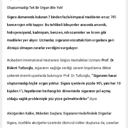
Oluşturmadığı Tek Bir Organ Bile Yok!
Sigara dumanında bulunan 7 binden fazla kimyasal maddenin en az 70’i
kanserojen etki taşıyor. Bu tehlikeli bileşenler arasında arsenik,
hidrojensiyanid, kadmiyum, benzen, nitrozaminler ve krom gibi
maddeler yer alıyor. Uzmanlar, sigaranın vücuttaki tüm organlara geri
dönüşü olmayan zararlar verdiğini vurguluyor.
Acıbadem International Hastanesi Göğüs Hastalıkları Uzmanı
Prof. Dr.
Bülent Tutluoğlu
, sigaranın sağlığa verdiği zararın boyutlarına dikkat
çekerek önemli uyarılarda bulunuyor. Prof. Dr. Tutluoğlu,
“Sigaranın hasar
oluşturmadığı hiçbir organ yoktur. Sigara içenlerin yüzde 90'ı, yani her 10
kişiden 1’i, hayatlarının herhangi bir döneminde sigaranın yol açmış
olduğu sağlık problemiyle yüz yüze gelmektedirler”
diyor.
Akciğerden Kalbe, Mideden Saçlara: Sigaranın Hedefindeki Organlar
Sigara, özellikle akciğerler üzerinde ölümcül riskler oluştursa da, zararları