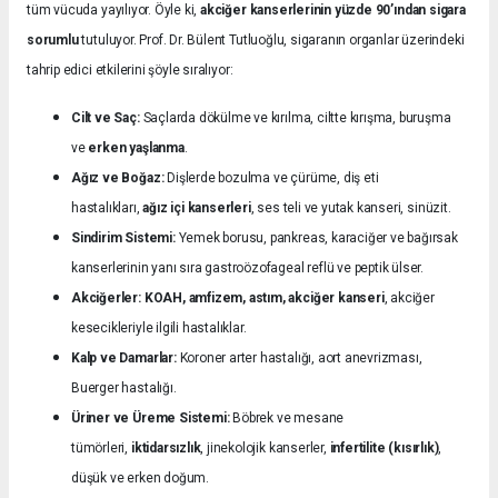
tüm vücuda yayılıyor. Öyle ki,
akciğer kanserlerinin yüzde 90’ından sigara
sorumlu
tutuluyor. Prof. Dr. Bülent Tutluoğlu, sigaranın organlar üzerindeki
tahrip edici etkilerini şöyle sıralıyor:
Cilt ve Saç:
Saçlarda dökülme ve kırılma, ciltte kırışma, buruşma
ve
erken yaşlanma
.
Ağız ve Boğaz:
Dişlerde bozulma ve çürüme, diş eti
hastalıkları,
ağız içi kanserleri
, ses teli ve yutak kanseri, sinüzit.
Sindirim Sistemi:
Yemek borusu, pankreas, karaciğer ve bağırsak
kanserlerinin yanı sıra gastroözofageal reflü ve peptik ülser.
Akciğerler:
KOAH, amfizem, astım, akciğer kanseri
, akciğer
kesecikleriyle ilgili hastalıklar.
Kalp ve Damarlar:
Koroner arter hastalığı, aort anevrizması,
Buerger hastalığı.
Üriner ve Üreme Sistemi:
Böbrek ve mesane
tümörleri,
iktidarsızlık
, jinekolojik kanserler,
infertilite (kısırlık)
,
düşük ve erken doğum.