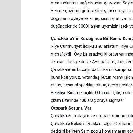
mensuplarımız sağ olsunlar geliyorlar. Söyl
Ben de çözümü görüşlerimi şahsi sosyal me
doğruları söyleyerek ki hepsinin ispatı var
düşünceler de 9000’i aşkın üyemizin istek ve
Çanakkale'nin Kucağında Bir Kamu Kamp
Niye Cumhuriyet İlkokulu'nu anlattım, niye
mesafeydi. Öyle bir araziydi ki orası yanınd
uzanan, Türkiye'de ve Avrupa'da eşi benzeri
Çanakkale'nin kucağında bir kamu kampüsü g
buna katılıyoruz, vatandaş bütün resmi işlemle
olsun, geniş otoparkları olsun, geniş parkla
Belediye Binamız açıldı. O binada çalışacak o
çizim üzerinde 400 araç oraya sığmaz.”
Otopark Sorunu Var
Çanakkale’nin ulaşım ve otopark sorunu old
Çanakkale Belediye Başkanı Ülgür Gökhan’ı el
dediğini belirten Semizoğlu konuşmasını şöy