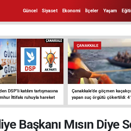
Güncel
Siyaset
Ekonomi
İlçeler
Yaşam
Eğit
ÇANAKKALE
den DSP’li katılım tartışmasına
Çanakkale’de göçmen kaçakçıl
mhur İttifakı ruhuyla hareket
yapan suç örgütü çökertildi: 4
z
tutuklama
iye Başkanı Mısın Diye Sor