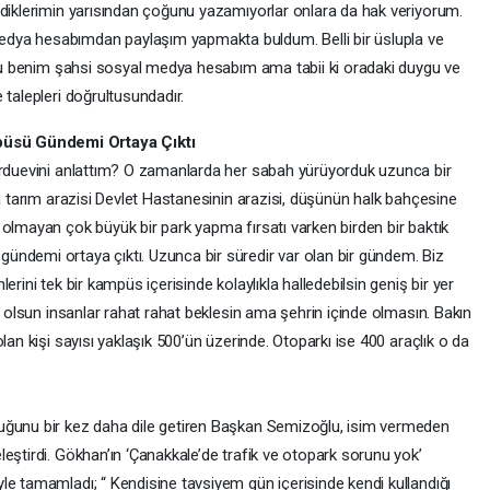
ediklerimin yarısından çoğunu yazamıyorlar onlara da hak veriyorum.
dya hesabımdan paylaşım yapmakta buldum. Belli bir üslupla ve
. Bu benim şahsi sosyal medya hesabım ama tabii ki oradaki duygu ve
 talepleri doğrultusundadır.
üsü Gündemi Ortaya Çıktı
 Orduevini anlattım? O zamanlarda her sabah yürüyorduk uzunca bir
a tarım arazisi Devlet Hastanesinin arazisi, düşünün halk bahçesine
 olmayan çok büyük bir park yapma fırsatı varken birden bir baktık
ündemi ortaya çıktı. Uzunca bir süredir var olan bir gündem. Biz
rini tek bir kampüs içerisinde kolaylıkla halledebilsin geniş bir yer
rı olsun insanlar rahat rahat beklesin ama şehrin içinde olmasın. Bakın
lan kişi sayısı yaklaşık 500’ün üzerinde. Otoparkı ise 400 araçlık o da
uğunu bir kez daha dile getiren Başkan Semizoğlu, isim vermeden
eştirdi. Gökhan’ın ‘Çanakkale’de trafik ve otopark sorunu yok’
le tamamladı; “ Kendisine tavsiyem gün içerisinde kendi kullandığı