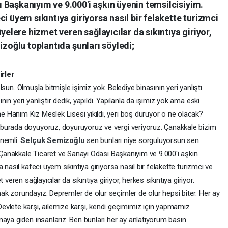
 Başkanıyım ve 9.000'i aşkın üyenin temsilcisiyim.
i üyem sıkıntıya giriyorsa nasıl bir felakette turizmci
üyelere hizmet veren sağlayıcılar da sıkıntıya giriyor,
izoğlu toplantıda şunları söyledi;
rler
 olsun. Olmuşla bitmişle işimiz yok. Belediye binasının yeri yanlıştı
n yeri yanlıştır dedik, yapıldı. Yapılanla da işimiz yok ama eski
Hanım Kız Meslek Lisesi yıkıldı, yeri boş duruyor o ne olacak?
burada doyuyoruz, doyuruyoruz ve vergi veriyoruz. Çanakkale bizim
önemli.
Selçuk Semizoğlu
sen bunları niye sorguluyorsun sen
n Çanakkale Ticaret ve Sanayi Odası Başkanıyım ve 9.000'i aşkın
 nasıl kafeci üyem sıkıntıya giriyorsa nasıl bir felakette turizmci ve
veren sağlayıcılar da sıkıntıya giriyor, herkes sıkıntıya giriyor.
k zorundayız. Depremler de olur seçimler de olur hepsi biter. Her ay
vlete karşı, ailemize karşı, kendi geçimimiz için yapmamız
maya giden insanlarız. Ben bunları her ay anlatıyorum basın