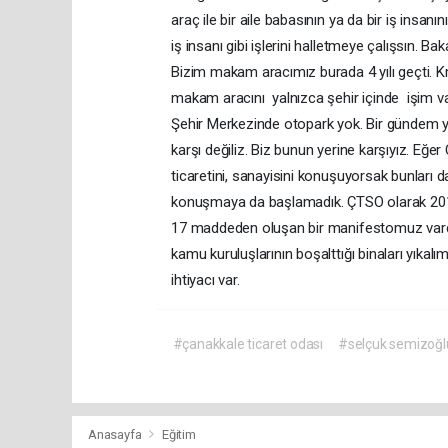
araç ile bir aile babasının ya da bir iş insa
iş insanı gibi işlerini halletmeye çalışsın.
Bizim makam aracımız burada 4 yılı geçti. K
makam aracını yalnızca şehir içinde işim v
Şehir Merkezinde otopark yok. Bir gündem y
karşı değiliz. Biz bunun yerine karşıyız. Eğe
ticaretini, sanayisini konuşuyorsak bunları 
konuşmaya da başlamadık. ÇTSO olarak 2019
17 maddeden oluşan bir manifestomuz vardı.
kamu kuruluşlarının boşalttığı binaları yıka
ihtiyacı var.
#çanakkale ticaret odası
#selçuk semizoğl
Anasayfa
Eğitim