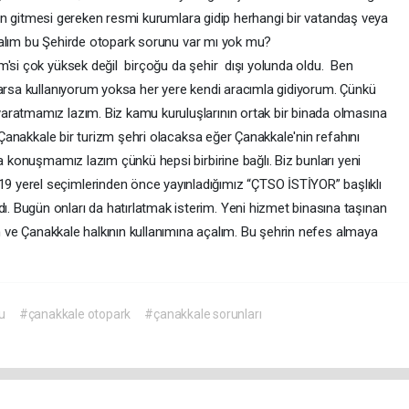
nının gitmesi gereken resmi kurumlara gidip herhangi bir vatandaş veya
 Bakalım bu Şehirde otopark sorunu var mı yok mu?
m'si çok yüksek değil birçoğu da şehir dışı yolunda oldu. Ben
arsa kullanıyorum yoksa her yere kendi aracımla gidiyorum. Çünkü
aratmamız lazım. Biz kamu kuruluşlarının ortak bir binada olmasına
r Çanakkale bir turizm şehri olacaksa eğer Çanakkale'nin refahını
da konuşmamız lazım çünkü hepsi birbirine bağlı. Biz bunları yeni
 yerel seçimlerinden önce yayınladığımız “ÇTSO İSTİYOR” başlıklı
 Bugün onları da hatırlatmak isterim. Yeni hizmet binasına taşınan
lım ve Çanakkale halkının kullanımına açalım. Bu şehrin nefes almaya
u
#çanakkale otopark
#çanakkale sorunları