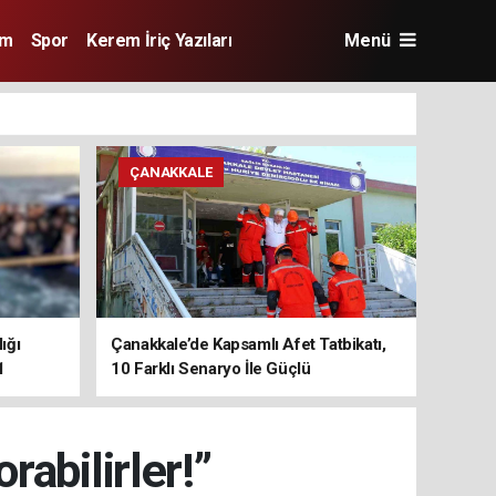
im
Spor
Kerem İriç Yazıları
Menü
ÇANAKKALE
ığı
Çanakkale’de Kapsamlı Afet Tatbikatı,
1
10 Farklı Senaryo İle Güçlü
Koordinasyon
abilirler!”