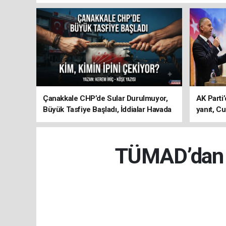
Çanakkale CHP’de Sular Durulmuyor,
AK Parti’
Büyük Tasfiye Başladı, İddialar Havada
yanıt, Cu
Uçuşuyor
ediyoru
TÜMAD’dan E