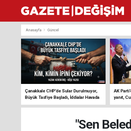
Anasayfa
Güncel
Çanakkale CHP’de Sular Durulmuyor,
AK Parti’
Büyük Tasfiye Başladı, İddialar Havada
yanıt, Cu
Uçuşuyor
ediyoru
"Sen Beled