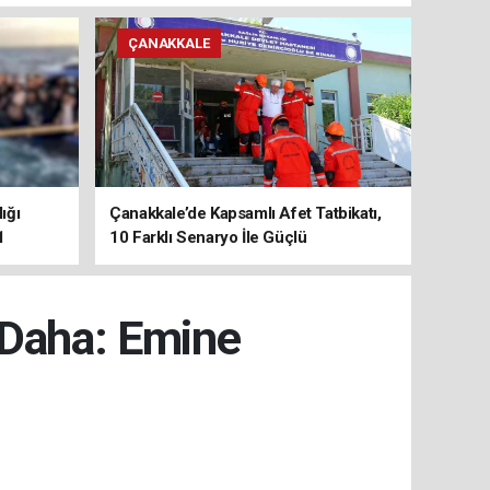
ÇANAKKALE
ığı
Çanakkale’de Kapsamlı Afet Tatbikatı,
1
10 Farklı Senaryo İle Güçlü
Koordinasyon
 Daha: Emine