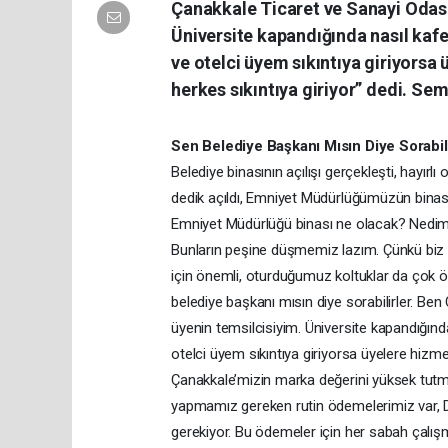
Çanakkale Ticaret ve Sanayi Odası
Üniversite kapandığında nasıl kafec
ve otelci üyem sıkıntıya giriyorsa 
herkes sıkıntıya giriyor” dedi. Sem
Sen Belediye Başkanı Mısın Diye Sorabili
Belediye binasının açılışı gerçekleşti, hayırlı
dedik açıldı, Emniyet Müdürlüğümüzün binasını
Emniyet Müdürlüğü binası ne olacak? Nedime 
Bunların peşine düşmemiz lazım. Çünkü biz 
için önemli, oturduğumuz koltuklar da çok 
belediye başkanı mısın diye sorabilirler. Be
üyenin temsilcisiyim. Üniversite kapandığında
otelci üyem sıkıntıya giriyorsa üyelere hizmet 
Çanakkale’mizin marka değerini yüksek tutma
yapmamız gereken rutin ödemelerimiz var, De
gerekiyor. Bu ödemeler için her sabah çalış