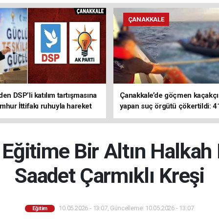
ÇANAKKALE
den DSP’li katılım tartışmasına
Çanakkale’de göçmen kaçakçıl
mhur İttifakı ruhuyla hareket
yapan suç örgütü çökertildi: 4
z
tutuklama
ğitime Bir Altın Halkah
Saadet Çarmıklı Kreşi
10.05.2026 - 13:07, Güncelleme: 10.05.2026 - 13:07
Eğitim