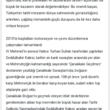
diplomasi, kamu politikaları ve uluslararası tanıtım açısından da
büyük bir kazanım olarak değerlendiriliyor. Bu önemli başarı,
Türkiye’nin tarihî mirasının dünya sahnesinde görünürlüğünü
artırırken, çağdaş mimarideki güçlü duruşunu da bir kez daha
ortaya koyuyor.
2015’te başlatılan restorasyon ve çevre düzenlemesi
çalışmaları tamamlandı
IV. Mehmet’in annesi Hatice Turhan Sultan tarafından yaptırılan
Seddülbahir Kalesi, tarihin en kanlı savaşları arasında yer alan
ve Mehmetçiğin kahramanlığı sayesinde ’Çanakkale Geçilmez’
destanının yazıldığı Çanakkale Savaşları’nda, boğazın
güvenliğinde çok önemli rol oynadı. 108 yıl önce ’yedi düvel’e
karşı Mehmetçik ile beraber karşı koyan kale, isabet eden top
atışlarıyla gazi oldu.
Çanakkale Boğazı’nı geçmek isteyen itilaf devletlerinin
gemilerinden atılan top mermileri ile büyük hasar alan Tarihi
Gelibolu Yarımadası’ndaki Seddülbahir Kalesi, aradan geçen bir