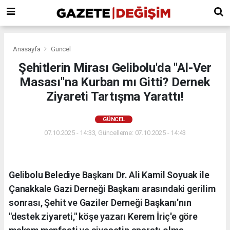
Anasayfa
Güncel
Şehitlerin Mirası Gelibolu'da "Al-Ver
Masası"na Kurban mı Gitti? Dernek
Ziyareti Tartışma Yarattı!
GÜNCEL
07.10.2025 - 14:33, Güncelleme: 07.10.2025 - 14:43
Gelibolu Belediye Başkanı Dr. Ali Kamil Soyuak ile
Çanakkale Gazi Derneği Başkanı arasındaki gerilim
sonrası, Şehit ve Gaziler Derneği Başkanı'nın
"destek ziyareti," köşe yazarı Kerem İriç'e göre