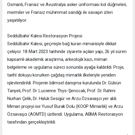
Osmanlı, Fransız ve Avustralya asker üniforması kol düğmeleri,
mermiler ve Fransız mühimmat sandığı ile savaşın izleri
yaşatılıyor.
Seddülbahir Kalesi Restorasyon Projesi
Seddülbahir Kalesi, geçmişle bağ kuran mimarisiyle dikkat
çekiyor. 18 Mart 2023 tarihinde ziyarete açılan yapı, 26 yıl süren
kapsamlı akademik araştırma, arkeolojik kazı, mimari
belgeleme ve uygulama süreci sonunda ayağa kaldırıldı. Proje,
tarihî dokuyu korurken çağdaş mimarlık ilkeleriyle yeniden
işlevlendirildi. Projenin bilimsel danışma kurulunda Dr. Gülsün
Tanyeli, Prof. Dr. Lucienne Thys-Şenocak, Prof. Dr. Rahmi
Nurhan Çelik, Dr. Haluk Sesigür ve Arzu Özsavaşcı yer aldı.
Mimari projeyi ise Yusuf Burak Dolu (KOOP Mimarlık) ve Arzu
Özsavaşcı (AOMTD) üstlendi. Uygulama, ABMA Restorasyon
tarafından gerçekleştirildi.