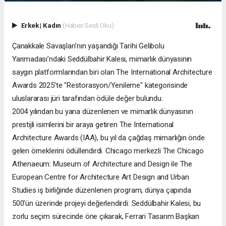
Erkek
|
Kadın
(Haberi Sesli Oku)
Çanakkale Savaşları’nın yaşandığı Tarihi Gelibolu
Yarımadası’ndaki Seddülbahir Kalesi, mimarlık dünyasının
saygın platformlarından biri olan The International Architecture
Awards 2025’te "Restorasyon/Yenileme" kategorisinde
uluslararası jüri tarafından ödüle değer bulundu.
2004 yılından bu yana düzenlenen ve mimarlık dünyasının
prestijli isimlerini bir araya getiren The International
Architecture Awards (IAA), bu yıl da çağdaş mimarlığın önde
gelen örneklerini ödüllendirdi. Chicago merkezli The Chicago
Athenaeum: Museum of Architecture and Design ile The
European Centre for Architecture Art Design and Urban
Studies iş birliğinde düzenlenen program, dünya çapında
500’ün üzerinde projeyi değerlendirdi. Seddülbahir Kalesi, bu
zorlu seçim sürecinde öne çıkarak, Ferrari Tasarım Başkan