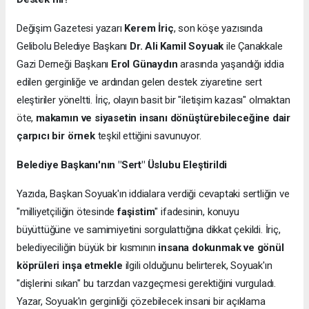
Değişim Gazetesi yazarı
Kerem İriç
, son köşe yazısında
Gelibolu Belediye Başkanı
Dr. Ali Kamil Soyuak
ile Çanakkale
Gazi Derneği Başkanı
Erol Günaydın
arasında yaşandığı iddia
edilen gerginliğe ve ardından gelen destek ziyaretine sert
eleştiriler yöneltti. İriç, olayın basit bir "iletişim kazası" olmaktan
öte,
makamın ve siyasetin insanı dönüştürebileceğine dair
çarpıcı bir örnek
teşkil ettiğini savunuyor.
Belediye Başkanı'nın "Sert" Üslubu Eleştirildi
Yazıda, Başkan Soyuak'ın iddialara verdiği cevaptaki sertliğin ve
"milliyetçiliğin ötesinde
faşistim
" ifadesinin, konuyu
büyüttüğüne ve samimiyetini sorgulattığına dikkat çekildi. İriç,
belediyeciliğin büyük bir kısmının
insana dokunmak ve gönül
köprüleri inşa etmekle
ilgili olduğunu belirterek, Soyuak'ın
"dişlerini sıkan" bu tarzdan vazgeçmesi gerektiğini vurguladı.
Yazar, Soyuak'ın gerginliği çözebilecek insani bir açıklama