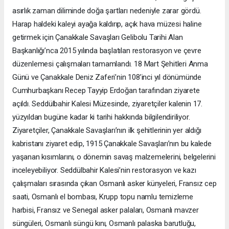
asırlık zaman diliminde doğa şartları nedeniyle zarar gördü.
Harap haldeki kaleyi ayağa kaldırıp, açık hava müzesi haline
getirmek için Çanakkale Savaşları Gelibolu Tarihi Alan
Başkanlığı’nca 2015 yılında başlatılan restorasyon ve çevre
düzenlemesi çalışmaları tamamlandı. 18 Mart Şehitleri Anma
Günü ve Çanakkale Deniz Zaferi’nin 108’inci yıl dönümünde
Cumhurbaşkanı Recep Tayyip Erdoğan tarafından ziyarete
açıldı. Seddülbahir Kalesi Müzesinde, ziyaretçiler kalenin 17.
yüzyıldan bugüne kadar ki tarihi hakkında bilgilendiriliyor.
Ziyaretçiler, Çanakkale Savaşları’nın ilk şehitlerinin yer aldığı
kabristanı ziyaret edip, 1915 Çanakkale Savaşları’nın bu kalede
yaşanan kısımlarını, o dönemin savaş malzemelerini, belgelerini
inceleyebiliyor. Seddülbahir Kalesi’nin restorasyon ve kazı
çalışmaları sırasında çıkan Osmanlı asker künyeleri, Fransız cep
saati, Osmanlı el bombası, Krupp topu namlu temizleme
harbisi, Fransız ve Senegal asker palaları, Osmanlı mavzer
süngüleri, Osmanlı süngü kını, Osmanlı palaska barutluğu,