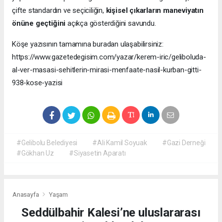
çifte standardın ve seçiciliğin,
kişisel çıkarların maneviyatın
önüne geçtiğini
açıkça gösterdiğini savundu.
Köşe yazısının tamamına buradan ulaşabilirsiniz:
https://www.gazetedegisim.com/yazar/kerem-iric/geliboluda-
al-ver-masasi-sehitlerin-mirasi-menfaate-nasil-kurban-gitti-
938-kose-yazisi
#Gelibolu Belediyesi
#Ali Kamil Soyuak
#Gazi Derneği
#Gökhan Uz
#Siyasetin Aparatı
Anasayfa
Yaşam
Seddülbahir Kalesi’ne uluslararası