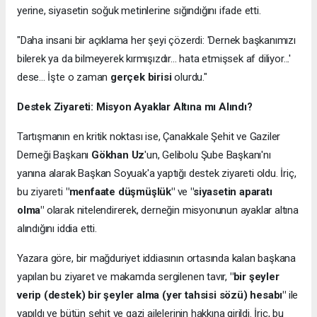
yerine, siyasetin soğuk metinlerine sığındığını ifade etti.
"Daha insani bir açıklama her şeyi çözerdi: 'Dernek başkanımızı
bilerek ya da bilmeyerek kırmışızdır... hata etmişsek af diliyor...'
dese... İşte o zaman
gerçek birisi
olurdu."
Destek Ziyareti: Misyon Ayaklar Altına mı Alındı?
Tartışmanın en kritik noktası ise, Çanakkale Şehit ve Gaziler
Derneği Başkanı
Gökhan Uz
'un, Gelibolu Şube Başkanı'nı
yanına alarak Başkan Soyuak'a yaptığı destek ziyareti oldu. İriç,
bu ziyareti
"menfaate düşmüşlük"
ve
"siyasetin aparatı
olma"
olarak nitelendirerek, derneğin misyonunun ayaklar altına
alındığını iddia etti.
Yazara göre, bir mağduriyet iddiasının ortasında kalan başkana
yapılan bu ziyaret ve makamda sergilenen tavır,
"bir şeyler
verip (destek) bir şeyler alma (yer tahsisi sözü) hesabı"
ile
yapıldı ve bütün şehit ve gazi ailelerinin hakkına girildi. İriç, bu