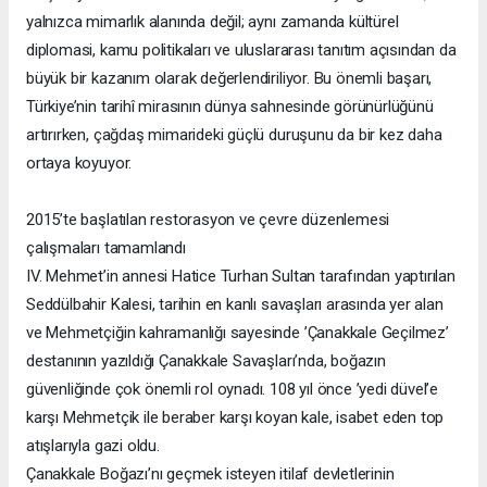
yalnızca mimarlık alanında değil; aynı zamanda kültürel
diplomasi, kamu politikaları ve uluslararası tanıtım açısından da
büyük bir kazanım olarak değerlendiriliyor. Bu önemli başarı,
Türkiye’nin tarihî mirasının dünya sahnesinde görünürlüğünü
artırırken, çağdaş mimarideki güçlü duruşunu da bir kez daha
ortaya koyuyor.
2015’te başlatılan restorasyon ve çevre düzenlemesi
çalışmaları tamamlandı
IV. Mehmet’in annesi Hatice Turhan Sultan tarafından yaptırılan
Seddülbahir Kalesi, tarihin en kanlı savaşları arasında yer alan
ve Mehmetçiğin kahramanlığı sayesinde ’Çanakkale Geçilmez’
destanının yazıldığı Çanakkale Savaşları’nda, boğazın
güvenliğinde çok önemli rol oynadı. 108 yıl önce ’yedi düvel’e
karşı Mehmetçik ile beraber karşı koyan kale, isabet eden top
atışlarıyla gazi oldu.
Çanakkale Boğazı’nı geçmek isteyen itilaf devletlerinin