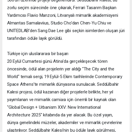
500’ün üzerinde projeyi değerlendirdi. Seddülbahir Kalesi, bu
zorlu seçim sürecinde öne çıkarak, Ferrari Tasarım Başkan
Yardımcısı Flavio Manzoni, Litvanyalı mimarlık akademisyeni
Almantas Samalaviius, Studio Cho’dan Chen-Yu Chiu ve
UNITEDLAB’den Sang Dae Lee gibi seçkin isimlerden oluşan jüri
tarafından ödüle layık görüldü.
Türkiye için uluslararası bir başarı
20 Eylül Cumartesi günü Atina’da gerçekleşecek tören
öncesinde, ödül alan projelerin yer aldığı "The City and the
World" temalı sergi, 19 Eylül-5 Ekim tarihlerinde Contemporary
Space Athens’te mimarlık dünyasına sunulacak. Seddülbahir
Kalesi projesi, ödül kazanan diğer projelerle birlikte, her yıl
yayımlanan ve mimarlık camiası için önemli bir kaynak olan
"Global Design + Urbanism XXV: New International
Architecture 2025" kitabında da yer alacak. Bu özel yayın,
dünya genelindeki müzeler, akademiler ve mimarlık çevrelerine
ulaştırılıyor. Seddülbahir Kalesi’nin bu ödüle layık görülmesi,