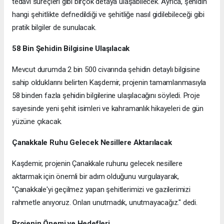
tedavi süreçleri gibi birçok detaya ulaşabilecek. Ayrıca, şehidin
hangi şehitlikte defnedildiği ve şehitliğe nasıl gidilebileceği gibi
pratik bilgiler de sunulacak.
58 Bin Şehidin Bilgisine Ulaşılacak
Mevcut durumda 2 bin 500 civarında şehidin detaylı bilgisine
sahip olduklarını belirten Kaşdemir, projenin tamamlanmasıyla
58 binden fazla şehidin bilgilerine ulaşılacağını söyledi. Proje
sayesinde yeni şehit isimleri ve kahramanlık hikayeleri de gün
yüzüne çıkacak.
Çanakkale Ruhu Gelecek Nesillere Aktarılacak
Kaşdemir, projenin Çanakkale ruhunu gelecek nesillere
aktarmak için önemli bir adım olduğunu vurgulayarak,
"Çanakkale'yi geçilmez yapan şehitlerimizi ve gazilerimizi
rahmetle anıyoruz. Onları unutmadık, unutmayacağız." dedi.
Projenin Önemi ve Hedefleri