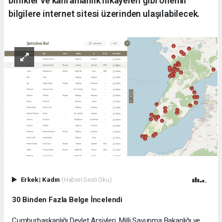
birlikler ve kahramanlık hikayeleri gibi önemli
bilgilere internet sitesi üzerinden ulaşılabilecek.
Erkek
|
Kadın
(Haberi Sesli Oku)
30 Binden Fazla Belge İncelendi
Cumhurbaşkanlığı Devlet Arşivleri, Milli Savunma Bakanlığı ve