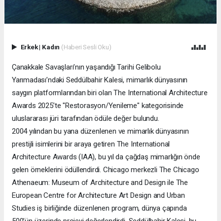
Erkek
|
Kadın
(Haberi Sesli Oku)
Çanakkale Savaşları’nın yaşandığı Tarihi Gelibolu
Yarımadası’ndaki Seddülbahir Kalesi, mimarlık dünyasının
saygın platformlarından biri olan The International Architecture
Awards 2025’te "Restorasyon/Yenileme" kategorisinde
uluslararası jüri tarafından ödüle değer bulundu.
2004 yılından bu yana düzenlenen ve mimarlık dünyasının
prestijli isimlerini bir araya getiren The International
Architecture Awards (IAA), bu yıl da çağdaş mimarlığın önde
gelen örneklerini ödüllendirdi. Chicago merkezli The Chicago
Athenaeum: Museum of Architecture and Design ile The
European Centre for Architecture Art Design and Urban
Studies iş birliğinde düzenlenen program, dünya çapında