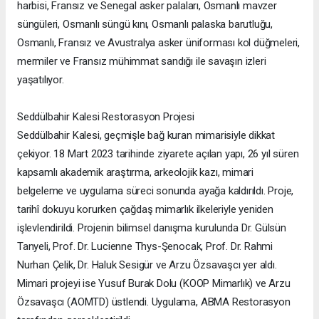
harbisi, Fransız ve Senegal asker palaları, Osmanlı mavzer
süngüleri, Osmanlı süngü kını, Osmanlı palaska barutluğu,
Osmanlı, Fransız ve Avustralya asker üniforması kol düğmeleri,
mermiler ve Fransız mühimmat sandığı ile savaşın izleri
yaşatılıyor.
Seddülbahir Kalesi Restorasyon Projesi
Seddülbahir Kalesi, geçmişle bağ kuran mimarisiyle dikkat
çekiyor. 18 Mart 2023 tarihinde ziyarete açılan yapı, 26 yıl süren
kapsamlı akademik araştırma, arkeolojik kazı, mimari
belgeleme ve uygulama süreci sonunda ayağa kaldırıldı. Proje,
tarihî dokuyu korurken çağdaş mimarlık ilkeleriyle yeniden
işlevlendirildi. Projenin bilimsel danışma kurulunda Dr. Gülsün
Tanyeli, Prof. Dr. Lucienne Thys-Şenocak, Prof. Dr. Rahmi
Nurhan Çelik, Dr. Haluk Sesigür ve Arzu Özsavaşcı yer aldı.
Mimari projeyi ise Yusuf Burak Dolu (KOOP Mimarlık) ve Arzu
Özsavaşcı (AOMTD) üstlendi. Uygulama, ABMA Restorasyon