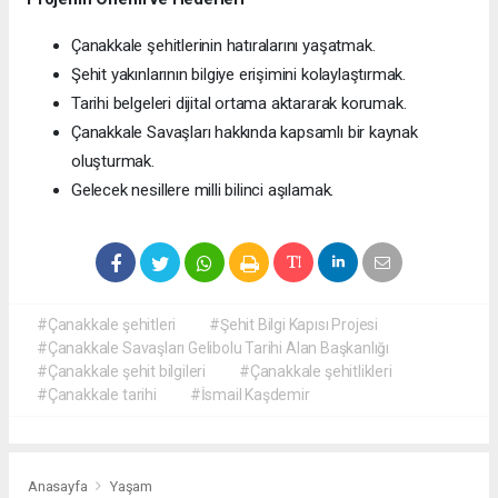
Çanakkale şehitlerinin hatıralarını yaşatmak.
Şehit yakınlarının bilgiye erişimini kolaylaştırmak.
Tarihi belgeleri dijital ortama aktararak korumak.
Çanakkale Savaşları hakkında kapsamlı bir kaynak
oluşturmak.
Gelecek nesillere milli bilinci aşılamak.
#Çanakkale şehitleri
#Şehit Bilgi Kapısı Projesi
#Çanakkale Savaşları Gelibolu Tarihi Alan Başkanlığı
#Çanakkale şehit bilgileri
#Çanakkale şehitlikleri
#Çanakkale tarihi
#İsmail Kaşdemir
Anasayfa
Yaşam