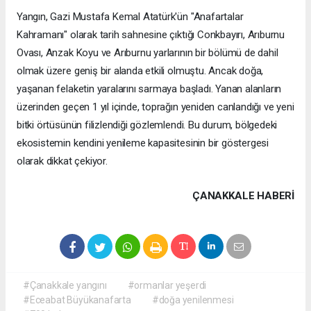
Yangın, Gazi Mustafa Kemal Atatürk'ün "Anafartalar
Kahramanı" olarak tarih sahnesine çıktığı Conkbayırı, Arıburnu
Ovası, Anzak Koyu ve Arıburnu yarlarının bir bölümü de dahil
olmak üzere geniş bir alanda etkili olmuştu. Ancak doğa,
yaşanan felaketin yaralarını sarmaya başladı. Yanan alanların
üzerinden geçen 1 yıl içinde, toprağın yeniden canlandığı ve yeni
bitki örtüsünün filizlendiği gözlemlendi. Bu durum, bölgedeki
ekosistemin kendini yenileme kapasitesinin bir göstergesi
olarak dikkat çekiyor.
ÇANAKKALE HABERİ
#Çanakkale yangını
#ormanlar yeşerdi
#Eceabat Büyükanafarta
#doğa yenilenmesi