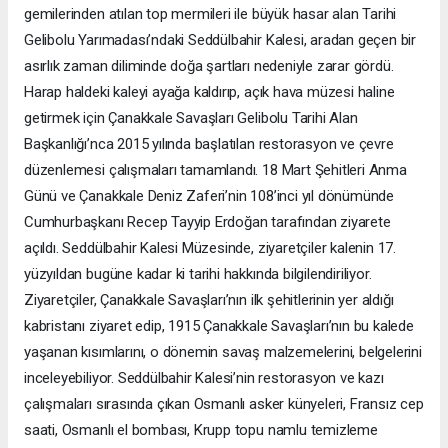
gemilerinden atılan top mermileri ile büyük hasar alan Tarihi
Gelibolu Yarımadası’ndaki Seddülbahir Kalesi, aradan geçen bir
asırlık zaman diliminde doğa şartları nedeniyle zarar gördü.
Harap haldeki kaleyi ayağa kaldırıp, açık hava müzesi haline
getirmek için Çanakkale Savaşları Gelibolu Tarihi Alan
Başkanlığı’nca 2015 yılında başlatılan restorasyon ve çevre
düzenlemesi çalışmaları tamamlandı. 18 Mart Şehitleri Anma
Günü ve Çanakkale Deniz Zaferi’nin 108’inci yıl dönümünde
Cumhurbaşkanı Recep Tayyip Erdoğan tarafından ziyarete
açıldı. Seddülbahir Kalesi Müzesinde, ziyaretçiler kalenin 17.
yüzyıldan bugüne kadar ki tarihi hakkında bilgilendiriliyor.
Ziyaretçiler, Çanakkale Savaşları’nın ilk şehitlerinin yer aldığı
kabristanı ziyaret edip, 1915 Çanakkale Savaşları’nın bu kalede
yaşanan kısımlarını, o dönemin savaş malzemelerini, belgelerini
inceleyebiliyor. Seddülbahir Kalesi’nin restorasyon ve kazı
çalışmaları sırasında çıkan Osmanlı asker künyeleri, Fransız cep
saati, Osmanlı el bombası, Krupp topu namlu temizleme