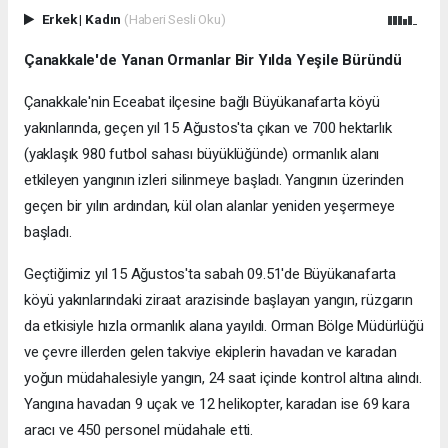
Erkek
|
Kadın
(Haberi Sesli Oku)
Çanakkale'de Yanan Ormanlar Bir Yılda Yeşile Büründü
Çanakkale'nin Eceabat ilçesine bağlı Büyükanafarta köyü
yakınlarında, geçen yıl 15 Ağustos'ta çıkan ve 700 hektarlık
(yaklaşık 980 futbol sahası büyüklüğünde) ormanlık alanı
etkileyen yangının izleri silinmeye başladı. Yangının üzerinden
geçen bir yılın ardından, kül olan alanlar yeniden yeşermeye
başladı.
Geçtiğimiz yıl 15 Ağustos'ta sabah 09.51'de Büyükanafarta
köyü yakınlarındaki ziraat arazisinde başlayan yangın, rüzgarın
da etkisiyle hızla ormanlık alana yayıldı. Orman Bölge Müdürlüğü
ve çevre illerden gelen takviye ekiplerin havadan ve karadan
yoğun müdahalesiyle yangın, 24 saat içinde kontrol altına alındı.
Yangına havadan 9 uçak ve 12 helikopter, karadan ise 69 kara
aracı ve 450 personel müdahale etti.