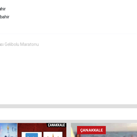
ahir
bahir
ası Gelibolu Maratonu
ÇANAKKALE