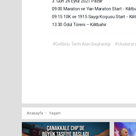
3. Gün 26 Eylül 2021 Pazar
09.00 Maraton ve Yarı Maraton Start - Kilitb
09.15 10K ve 1915 Saygı Koşusu Start - Kilit
13.30 Ödül Töreni – Kilitbahir
#Gelibolu Tarihi Alan Başkanlığı
#Uluslarar
Anasayfa
Yaşam