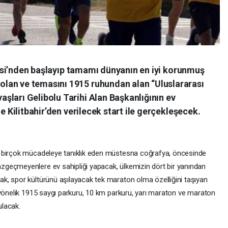
alesi’nden başlayıp tamamı dünyanın en iyi korunmuş
lan ve temasını 1915 ruhundan alan “Uluslararası
şları Gelibolu Tarihi Alan Başkanlığının ev
de Kilitbahir’den verilecek start ile gerçekleşecek.
r birçok mücadeleye tanıklık eden müstesna coğrafya, öncesinde
geçmeyenlere ev sahipliği yapacak, ülkemizin dört bir yanından
k, spor kültürünü aşılayacak tek maraton olma özelliğini taşıyan
 yönelik 1915 saygı parkuru, 10 km parkuru, yarı maraton ve maraton
ulacak.