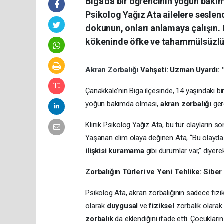
Biga'da bir öğrencinin yoğun bakım
Psikolog Yağız Ata ailelere sesle
dokunun, onları anlamaya çalışın. K
kökeninde öfke ve tahammülsüzlüğ
Akran Zorbalığı
Vahşeti: Uzman Uyardı: 
Çanakkale’nin Biga ilçesinde, 14 yaşındaki bi
yoğun bakımda olması,
akran zorbalığı
gerç
Klinik Psikolog Yağız Ata, bu tür olayların s
Yaşanan elim olaya değinen Ata, “Bu olayda 
ilişkisi kuramama
gibi durumlar var,” diyerek
Zorbalığın Türleri ve Yeni Tehlike: Siber
Psikolog Ata, akran zorbalığının sadece fizi
olarak
duygusal
ve
fiziksel
zorbalık olarak 
zorbalık
da eklendiğini ifade etti. Çocukları