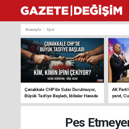
Anasayfa
Spor
Çanakkale CHP’de Sular Durulmuyor,
AK Parti’
Büyük Tasfiye Başladı, İddialar Havada
yanıt, Cu
Uçuşuyor
ediyoru
Pes Etmeyen