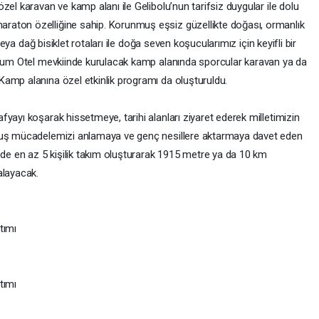
zel karavan ve kamp alanı ile Gelibolu’nun tarifsiz duygular ile dolu
aton özelliğine sahip. Korunmuş eşsiz güzellikte doğası, ormanlık
 veya dağ bisiklet rotaları ile doğa seven koşucularımız için keyifli bir
 Kum Otel mevkiinde kurulacak kamp alanında sporcular karavan ya da
amp alanına özel etkinlik programı da oluşturuldu.
yayı koşarak hissetmeye, tarihi alanları ziyaret ederek milletimizin
oluş mücadelemizi anlamaya ve genç nesillere aktarmaya davet eden
 de en az 5 kişilik takım oluşturarak 1915 metre ya da 10 km
alayacak.
ıtımı
ıtımı