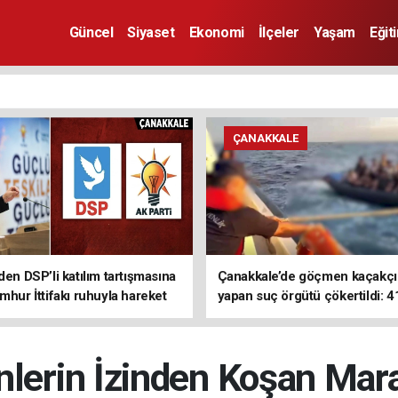
Güncel
Siyaset
Ekonomi
İlçeler
Yaşam
Eğit
ÇANAKKALE
den DSP’li katılım tartışmasına
Çanakkale’de göçmen kaçakçıl
mhur İttifakı ruhuyla hareket
yapan suç örgütü çökertildi: 4
z
tutuklama
lerin İzinden Koşan Mara