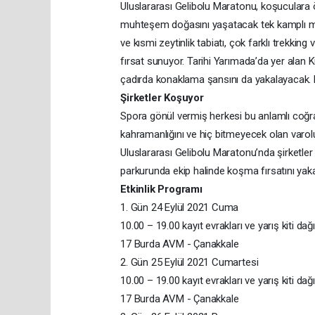
Uluslararası Gelibolu Maratonu, koşuculara ö
muhteşem doğasını yaşatacak tek kamplı mar
ve kısmi zeytinlik tabiatı, çok farklı trekking
fırsat sunuyor. Tarihi Yarımada’da yer alan
çadırda konaklama şansını da yakalayacak. K
Şirketler Koşuyor
Spora gönül vermiş herkesi bu anlamlı coğraf
kahramanlığını ve hiç bitmeyecek olan var
Uluslararası Gelibolu Maratonu’nda şirketler
parkurunda ekip halinde koşma fırsatını yak
Etkinlik Programı
1. Gün 24 Eylül 2021 Cuma
10.00 – 19.00 kayıt evrakları ve yarış kiti dağ
17 Burda AVM - Çanakkale
2. Gün 25 Eylül 2021 Cumartesi
10.00 – 19.00 kayıt evrakları ve yarış kiti dağ
17 Burda AVM - Çanakkale