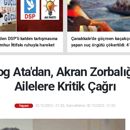
den DSP’li katılım tartışmasına
Çanakkale’de göçmen kaçakçıl
mhur İttifakı ruhuyla hareket
yapan suç örgütü çökertildi: 4
z
tutuklama
log Ata'dan, Akran Zorbalı
Ailelere Kritik Çağrı
02.10.2025 - 21:20, Güncelleme: 02.10.2025 - 21:33
Yaşam