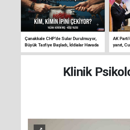
Çanakkale CHP’de Sular Durulmuyor,
AK Parti’
Büyük Tasfiye Başladı, İddialar Havada
yanıt, Cu
Uçuşuyor
ediyoru
Klinik Psiko