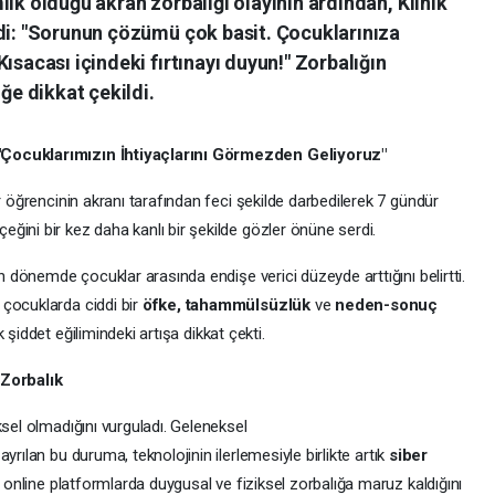
lık olduğu akran zorbalığı olayının ardından, Klinik
ndi: "Sorunun çözümü çok basit. Çocuklarınıza
ısacası içindeki fırtınayı duyun!" Zorbalığın
e dikkat çekildi.
"Çocuklarımızın İhtiyaçlarını Görmezden Geliyoruz"
r öğrencinin akranı tarafından feci şekilde darbedilerek 7 gündür
eğini bir kez daha kanlı bir şekilde gözler önüne serdi.
on dönemde çocuklar arasında endişe verici düzeyde arttığını belirtti.
çocuklarda ciddi bir
öfke, tahammülsüzlük
ve
neden-sonuç
 şiddet eğilimindeki artışa dikkat çekti.
 Zorbalık
ksel olmadığını vurguladı. Geleneksel
ayrılan bu duruma, teknolojinin ilerlemesiyle birlikte artık
siber
n online platformlarda duygusal ve fiziksel zorbalığa maruz kaldığını