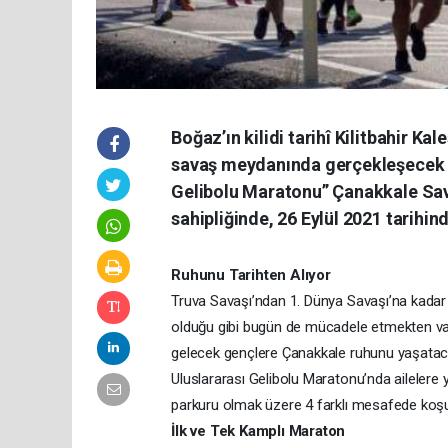
Boğaz’ın kilidi tarihî Kilitbahir K
savaş meydanında gerçekleşecek o
Gelibolu Maratonu” Çanakkale Sava
sahipliğinde, 26 Eylül 2021 tarihin
Ruhunu Tarihten Alıyor
Truva Savaşı’ndan 1. Dünya Savaşı’na kada
olduğu gibi bugün de mücadele etmekten vaz
gelecek gençlere Çanakkale ruhunu yaşataca
Uluslararası Gelibolu Maratonu’nda ailelere
parkuru olmak üzere 4 farklı mesafede koş
İlk ve Tek Kamplı Maraton