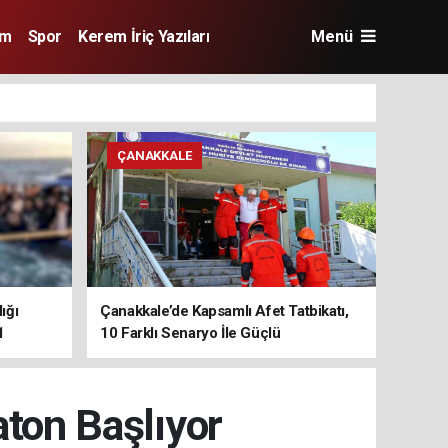
im
Spor
Kerem İriç Yazıları
Menü
ÇANAKKALE
ığı
Çanakkale’de Kapsamlı Afet Tatbikatı,
1
10 Farklı Senaryo İle Güçlü
Koordinasyon
ton Başlıyor