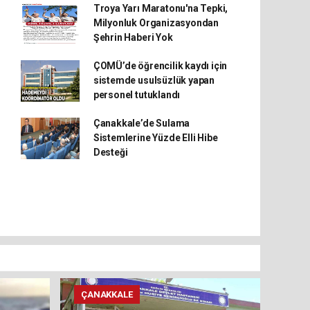
Troya Yarı Maratonu'na Tepki,
Milyonluk Organizasyondan
Şehrin Haberi Yok
ÇOMÜ’de öğrencilik kaydı için
sistemde usulsüzlük yapan
personel tutuklandı
Çanakkale’de Sulama
Sistemlerine Yüzde Elli Hibe
Desteği
ÇANAKKALE