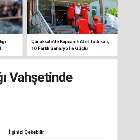
ığı
Çanakkale’de Kapsamlı Afet Tatbikatı,
1
10 Farklı Senaryo İle Güçlü
Koordinasyon
ğı Vahşetinde
İlginizi Çekebilir