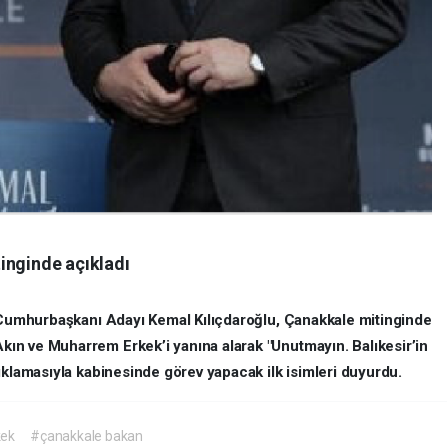
inginde açıkladı
n Cumhurbaşkanı Adayı Kemal Kılıçdaroğlu, Çanakkale mitinginde
ın ve Muharrem Erkek’i yanına alarak "Unutmayın. Balıkesir’in
ıklamasıyla kabinesinde görev yapacak ilk isimleri duyurdu.
kek
#çanakkale bakan