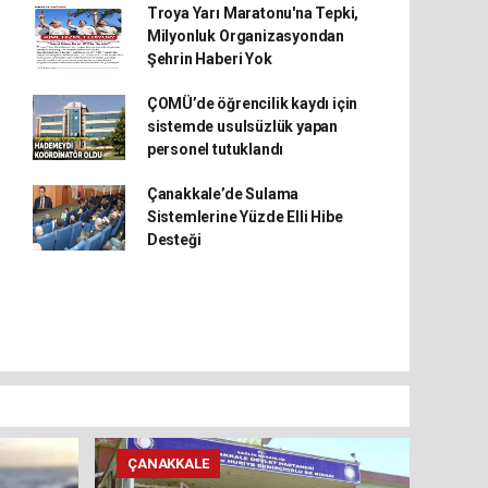
Troya Yarı Maratonu'na Tepki,
Milyonluk Organizasyondan
Şehrin Haberi Yok
ÇOMÜ’de öğrencilik kaydı için
sistemde usulsüzlük yapan
personel tutuklandı
Çanakkale’de Sulama
Sistemlerine Yüzde Elli Hibe
Desteği
ÇANAKKALE