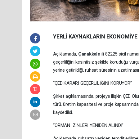
YERLİ KAYNAKLARIN EKONOMİYE
Açıklamada,
Çanakkale
ili 82225 sicil num
geçerliliğini kesintisiz şekilde koruduğu vurg
yerine getirildiği, ruhsat süresinin uzatılmasın
“ÇED KARARI GEÇERLİLİĞİNİ KORUYOR”
Şirket açıklamasında, projeye ilişkin ÇED Olu
türü, üretim kapasitesi ve proje kapsamında 
kaydedildi.
“ORMAN İZİNLERİ YENİDEN ALINDI”
Açıklamada, ruhsatın yeniden temdit edilmesi