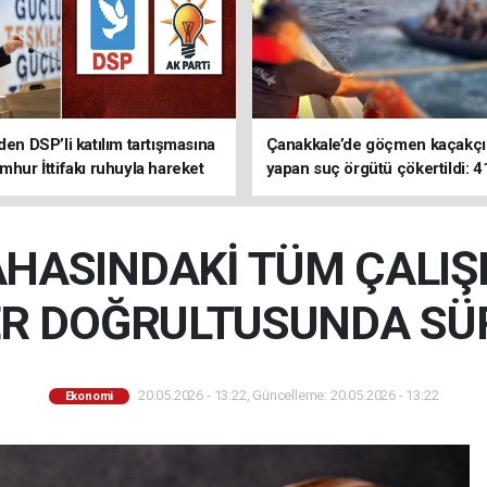
den DSP’li katılım tartışmasına
Çanakkale’de göçmen kaçakçıl
mhur İttifakı ruhuyla hareket
yapan suç örgütü çökertildi: 4
z
tutuklama
HASINDAKİ TÜM ÇALI
ER DOĞRULTUSUNDA S
20.05.2026 - 13:22, Güncelleme: 20.05.2026 - 13:22
Ekonomi