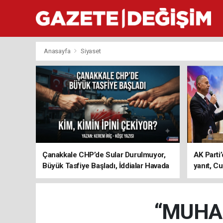
Anasayfa
Siyaset
Çanakkale CHP’de Sular Durulmuyor,
AK Parti’
Büyük Tasfiye Başladı, İddialar Havada
yanıt, Cu
Uçuşuyor
ediyoru
“MUHA