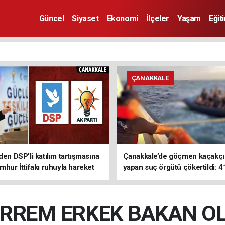
Güncel
Siyaset
Ekonomi
İlçeler
Yaşam
Eğit
ÇANAKKALE
den DSP’li katılım tartışmasına
Çanakkale’de göçmen kaçakçıl
mhur İttifakı ruhuyla hareket
yapan suç örgütü çökertildi: 4
z
tutuklama
RREM ERKEK BAKAN OL