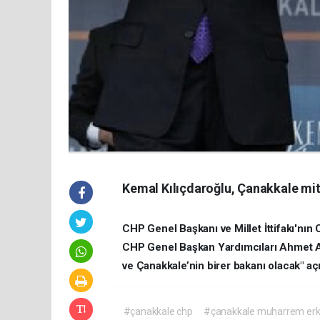
Kemal Kılıçdaroğlu, Çanakkale mit
CHP Genel Başkanı ve Millet İttifakı'nı
CHP Genel Başkan Yardımcıları Ahmet Ak
ve Çanakkale’nin birer bakanı olacak" aç
#çanakkale chp
#çanakkale muharrem er