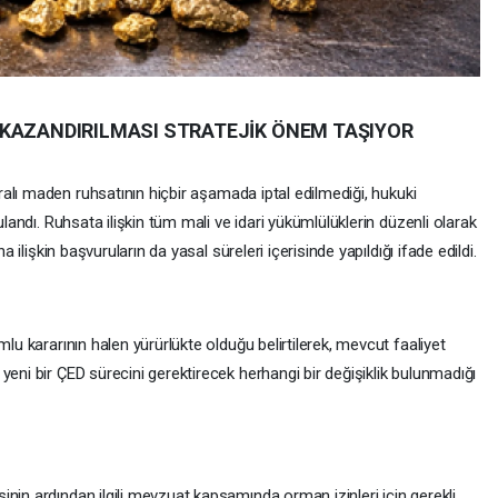
 KAZANDIRILMASI STRATEJİK ÖNEM TAŞIYOR
aralı maden ruhsatının hiçbir aşamada iptal edilmediği, hukuki
ulandı. Ruhsata ilişkin tüm mali ve idari yükümlülüklerin düzenli olarak
a ilişkin başvuruların da yasal süreleri içerisinde yapıldığı ifade edildi.
mlu kararının halen yürürlükte olduğu belirtilerek, mevcut faaliyet
yeni bir ÇED sürecini gerektirecek herhangi bir değişiklik bulunmadığı
nin ardından ilgili mevzuat kapsamında orman izinleri için gerekli