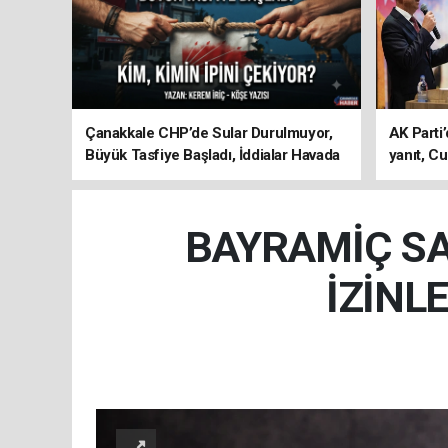
Çanakkale CHP’de Sular Durulmuyor,
AK Parti’
Büyük Tasfiye Başladı, İddialar Havada
yanıt, Cu
Uçuşuyor
ediyoru
BAYRAMİÇ SA
İZİNL