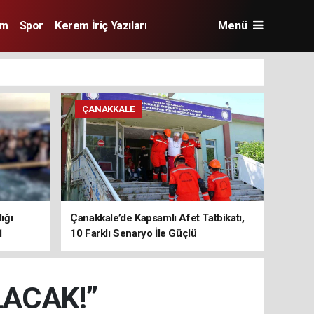
im
Spor
Kerem İriç Yazıları
Menü
ÇANAKKALE
ığı
Çanakkale’de Kapsamlı Afet Tatbikatı,
1
10 Farklı Senaryo İle Güçlü
Koordinasyon
ACAK!”