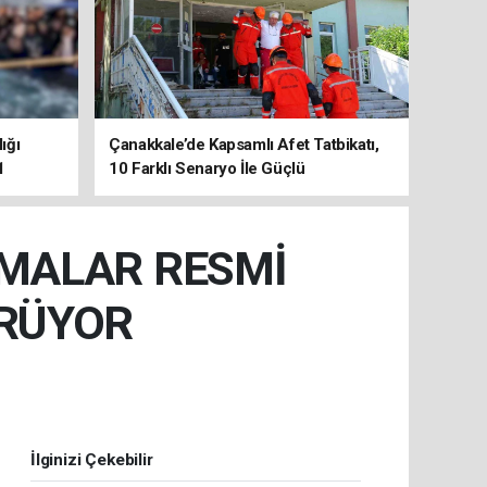
ığı
Çanakkale’de Kapsamlı Afet Tatbikatı,
1
10 Farklı Senaryo İle Güçlü
Koordinasyon
ŞMALAR RESMİ
ÜRÜYOR
İlginizi Çekebilir