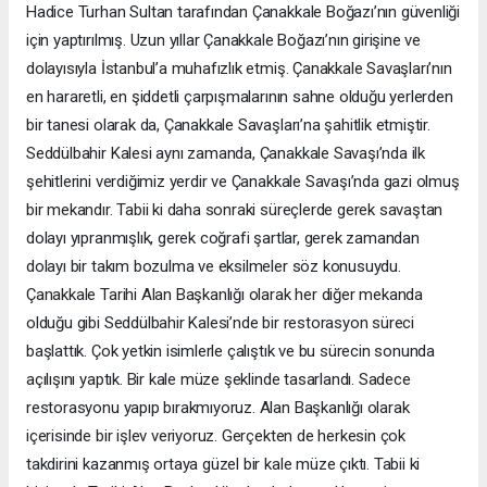
Hadice Turhan Sultan tarafından Çanakkale Boğazı’nın güvenliği
için yaptırılmış. Uzun yıllar Çanakkale Boğazı’nın girişine ve
dolayısıyla İstanbul’a muhafızlık etmiş. Çanakkale Savaşları’nın
en hararetli, en şiddetli çarpışmalarının sahne olduğu yerlerden
bir tanesi olarak da, Çanakkale Savaşları’na şahitlik etmiştir.
Seddülbahir Kalesi aynı zamanda, Çanakkale Savaşı’nda ilk
şehitlerini verdiğimiz yerdir ve Çanakkale Savaşı’nda gazi olmuş
bir mekandır. Tabii ki daha sonraki süreçlerde gerek savaştan
dolayı yıpranmışlık, gerek coğrafi şartlar, gerek zamandan
dolayı bir takım bozulma ve eksilmeler söz konusuydu.
Çanakkale Tarihi Alan Başkanlığı olarak her diğer mekanda
olduğu gibi Seddülbahir Kalesi’nde bir restorasyon süreci
başlattık. Çok yetkin isimlerle çalıştık ve bu sürecin sonunda
açılışını yaptık. Bir kale müze şeklinde tasarlandı. Sadece
restorasyonu yapıp bırakmıyoruz. Alan Başkanlığı olarak
içerisinde bir işlev veriyoruz. Gerçekten de herkesin çok
takdirini kazanmış ortaya güzel bir kale müze çıktı. Tabii ki