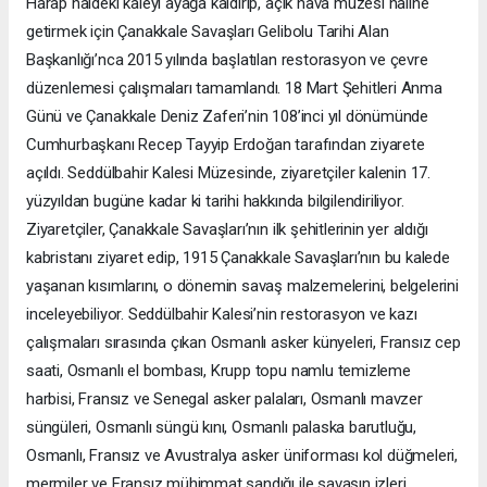
Harap haldeki kaleyi ayağa kaldırıp, açık hava müzesi haline
getirmek için Çanakkale Savaşları Gelibolu Tarihi Alan
Başkanlığı’nca 2015 yılında başlatılan restorasyon ve çevre
düzenlemesi çalışmaları tamamlandı. 18 Mart Şehitleri Anma
Günü ve Çanakkale Deniz Zaferi’nin 108’inci yıl dönümünde
Cumhurbaşkanı Recep Tayyip Erdoğan tarafından ziyarete
açıldı. Seddülbahir Kalesi Müzesinde, ziyaretçiler kalenin 17.
yüzyıldan bugüne kadar ki tarihi hakkında bilgilendiriliyor.
Ziyaretçiler, Çanakkale Savaşları’nın ilk şehitlerinin yer aldığı
kabristanı ziyaret edip, 1915 Çanakkale Savaşları’nın bu kalede
yaşanan kısımlarını, o dönemin savaş malzemelerini, belgelerini
inceleyebiliyor. Seddülbahir Kalesi’nin restorasyon ve kazı
çalışmaları sırasında çıkan Osmanlı asker künyeleri, Fransız cep
saati, Osmanlı el bombası, Krupp topu namlu temizleme
harbisi, Fransız ve Senegal asker palaları, Osmanlı mavzer
süngüleri, Osmanlı süngü kını, Osmanlı palaska barutluğu,
Osmanlı, Fransız ve Avustralya asker üniforması kol düğmeleri,
mermiler ve Fransız mühimmat sandığı ile savaşın izleri