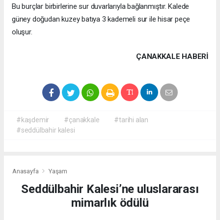
Bu burçlar birbirlerine sur duvarlarıyla bağlanmıştır. Kalede
güney doğudan kuzey batıya 3 kademeli sur ile hisar peçe
oluşur.
ÇANAKKALE HABERİ
#kaşdemir
#çanakkale
#tarihi alan
#seddülbahir kalesi
Anasayfa
Yaşam
Seddülbahir Kalesi’ne uluslararası
mimarlık ödülü