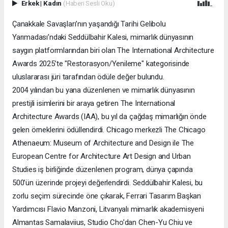
Erkek
|
Kadın
(Haberi Sesli Oku)
Çanakkale Savaşları’nın yaşandığı Tarihi Gelibolu
Yarımadası’ndaki Seddülbahir Kalesi, mimarlık dünyasının
saygın platformlarından biri olan The International Architecture
Awards 2025’te "Restorasyon/Yenileme" kategorisinde
uluslararası jüri tarafından ödüle değer bulundu.
2004 yılından bu yana düzenlenen ve mimarlık dünyasının
prestijli isimlerini bir araya getiren The International
Architecture Awards (IAA), bu yıl da çağdaş mimarlığın önde
gelen örneklerini ödüllendirdi. Chicago merkezli The Chicago
Athenaeum: Museum of Architecture and Design ile The
European Centre for Architecture Art Design and Urban
Studies iş birliğinde düzenlenen program, dünya çapında
500’ün üzerinde projeyi değerlendirdi. Seddülbahir Kalesi, bu
zorlu seçim sürecinde öne çıkarak, Ferrari Tasarım Başkan
Yardımcısı Flavio Manzoni, Litvanyalı mimarlık akademisyeni
Almantas Samalaviius, Studio Cho’dan Chen-Yu Chiu ve