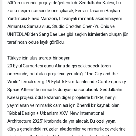
500’ün üzerinde projeyi değerlendirdi. Seddülbahir Kalesi, bu
zorlu seçim sürecinde öne çıkarak, Ferrari Tasarım Başkan
Yardımcısı Flavio Manzoni, Litvanyalı mimarlık akademisyeni
Almantas Samalaviius, Studio Cho’dan Chen-Yu Chiu ve
UNITEDLAB’den Sang Dae Lee gibi seçkin isimlerden oluşan jüri
tarafından ödüle layık görüldü.
Türkiye için uluslararası bir başarı
20 Eylül Cumartesi günü Atina’da gerçekleşecek tören
öncesinde, ödül alan projelerin yer aldığı "The City and the
World" temalı sergi, 19 Eylül-5 Ekim tarihlerinde Contemporary
Space Athens’te mimarlık dünyasına sunulacak. Seddülbahir
Kalesi projesi, ödül kazanan diğer projelerle birlikte, her yıl
yayımlanan ve mimarlık camiası için önemli bir kaynak olan
"Global Design + Urbanism XXV: New International
Architecture 2025" kitabında da yer alacak. Bu özel yayın,
dünya genelindeki müzeler, akademiler ve mimarlık çevrelerine