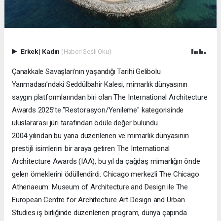
Erkek
|
Kadın
(Haberi Sesli Oku)
Çanakkale Savaşları’nın yaşandığı Tarihi Gelibolu
Yarımadası’ndaki Seddülbahir Kalesi, mimarlık dünyasının
saygın platformlarından biri olan The International Architecture
Awards 2025’te "Restorasyon/Yenileme" kategorisinde
uluslararası jüri tarafından ödüle değer bulundu.
2004 yılından bu yana düzenlenen ve mimarlık dünyasının
prestijli isimlerini bir araya getiren The International
Architecture Awards (IAA), bu yıl da çağdaş mimarlığın önde
gelen örneklerini ödüllendirdi. Chicago merkezli The Chicago
Athenaeum: Museum of Architecture and Design ile The
European Centre for Architecture Art Design and Urban
Studies iş birliğinde düzenlenen program, dünya çapında