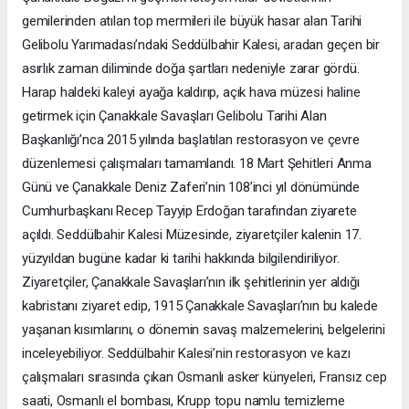
gemilerinden atılan top mermileri ile büyük hasar alan Tarihi
Gelibolu Yarımadası’ndaki Seddülbahir Kalesi, aradan geçen bir
asırlık zaman diliminde doğa şartları nedeniyle zarar gördü.
Harap haldeki kaleyi ayağa kaldırıp, açık hava müzesi haline
getirmek için Çanakkale Savaşları Gelibolu Tarihi Alan
Başkanlığı’nca 2015 yılında başlatılan restorasyon ve çevre
düzenlemesi çalışmaları tamamlandı. 18 Mart Şehitleri Anma
Günü ve Çanakkale Deniz Zaferi’nin 108’inci yıl dönümünde
Cumhurbaşkanı Recep Tayyip Erdoğan tarafından ziyarete
açıldı. Seddülbahir Kalesi Müzesinde, ziyaretçiler kalenin 17.
yüzyıldan bugüne kadar ki tarihi hakkında bilgilendiriliyor.
Ziyaretçiler, Çanakkale Savaşları’nın ilk şehitlerinin yer aldığı
kabristanı ziyaret edip, 1915 Çanakkale Savaşları’nın bu kalede
yaşanan kısımlarını, o dönemin savaş malzemelerini, belgelerini
inceleyebiliyor. Seddülbahir Kalesi’nin restorasyon ve kazı
çalışmaları sırasında çıkan Osmanlı asker künyeleri, Fransız cep
saati, Osmanlı el bombası, Krupp topu namlu temizleme