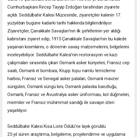
Cumhurbaşkanı Recep Tayyip Erdoğan tarafından ziyarete
açıldı. Seddülbahir Kalesi Müzesinde, ziyaretçiler kalenin 17.
yüzyıldan bugüne kadarki tarihi hakkında bilgilendiriliyor.
Ziyaretçiler, Çanakkale Savaşları’nın ilk şehitlerinin yer aldığı
kabristanı ziyaret edip, 1915 Çanakkale Savaşları’nın bu kalede
yaşanan kısımlarını, o dönemin savaş malzemelerini, belgelerini
inceleyebiliyor. Seddülbahir Kalesi’nin restorasyon ve kazı
çalışmaları sırasında çıkan Osmanlı asker künyeleri, Fransız cep
saati, Osmanlı el bombası, Krupp topu namlu temizleme
harbisi, Fransız ve Senegal asker palaları, Osmanlı mavzer
süngüleri, Osmanlı süngü kını, Osmanlı palaska barutluğu,
Osmanlı, Fransız ve Avustralya asker üniforması, kol düğmeleri,
mermiler ve Fransız mühimmat sandığı ile savaşın izleri
yaşatılıyor.
Seddülbahir Kalesi Kısa Liste Ödülü’ne layık görüldü
25 yıl süren araştırma, belgeleme, projelendirme ve uygulama