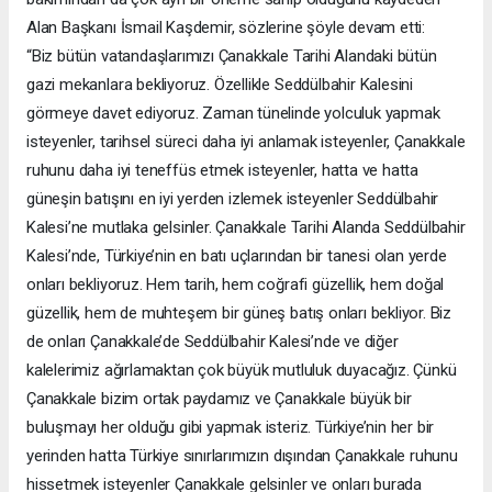
Alan Başkanı İsmail Kaşdemir, sözlerine şöyle devam etti:
“Biz bütün vatandaşlarımızı Çanakkale Tarihi Alandaki bütün
gazi mekanlara bekliyoruz. Özellikle Seddülbahir Kalesini
görmeye davet ediyoruz. Zaman tünelinde yolculuk yapmak
isteyenler, tarihsel süreci daha iyi anlamak isteyenler, Çanakkale
ruhunu daha iyi teneffüs etmek isteyenler, hatta ve hatta
güneşin batışını en iyi yerden izlemek isteyenler Seddülbahir
Kalesi’ne mutlaka gelsinler. Çanakkale Tarihi Alanda Seddülbahir
Kalesi’nde, Türkiye’nin en batı uçlarından bir tanesi olan yerde
onları bekliyoruz. Hem tarih, hem coğrafi güzellik, hem doğal
güzellik, hem de muhteşem bir güneş batış onları bekliyor. Biz
de onları Çanakkale’de Seddülbahir Kalesi’nde ve diğer
kalelerimiz ağırlamaktan çok büyük mutluluk duyacağız. Çünkü
Çanakkale bizim ortak paydamız ve Çanakkale büyük bir
buluşmayı her olduğu gibi yapmak isteriz. Türkiye’nin her bir
yerinden hatta Türkiye sınırlarımızın dışından Çanakkale ruhunu
hissetmek isteyenler Çanakkale gelsinler ve onları burada