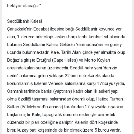
bekliyor olacağız.”
Seddülbahir Kalesi
Çanakkale’nin Eceabat ilçesine bağlı Seddülbahir köyünde yer
alan, 1. derece arkeolojik-askeri-harp tarihi-kentsel sit alanında
bulunan Seddülbahir Kalesi, Gelibolu Yarımadası’nın en güney
ucunda bulunmaktadır. Kale, Tarihi Alan içinde yer almakta olup
Boğaz’a girişte Ertuğrul (Cape Helles) ve Morto Koyları
arasında kalan burun üzerindedir. Seddül-bahr yani ’denizin
seddi’ anlamına gelen yaklaşık 22 bin metrekarelik alanda
konumlanmış kalenin Venedik saldırılarına karşı 17’nci yüzyılda,
Osmanlı tarihinde banisi (yaptıranı) kadın olan ilk askeri yapı
olma özelliği taşıması bakımından önemli olup, Hatice Turhan
Sultan (IV. Mehmed’in annesi) tarafından 17. yüzyılda inşasına
başlanmıştır. Kale, topografik durumu nedeniyle asimetrik
düzensiz bir plan özelliğine sahiptir. Kalenin dört köşesinde
birer, kuzey batı köşesinde de bir olmak üzere 5 burcu vardır.