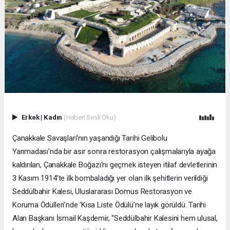
Erkek
|
Kadın
(Haberi Sesli Oku)
Çanakkale Savaşları’nın yaşandığı Tarihi Gelibolu
Yarımadası’nda bir asır sonra restorasyon çalışmalarıyla ayağa
kaldırılan, Çanakkale Boğazı’nı geçmek isteyen itilaf devletlerinin
3 Kasım 1914’te ilk bombaladığı yer olan ilk şehitlerin verildiği
Seddülbahir Kalesi, Uluslararası Domus Restorasyon ve
Koruma Ödülleri’nde ‘Kısa Liste Ödülü’ne layık görüldü. Tarihi
Alan Başkanı İsmail Kaşdemir, “Seddülbahir Kalesini hem ulusal,