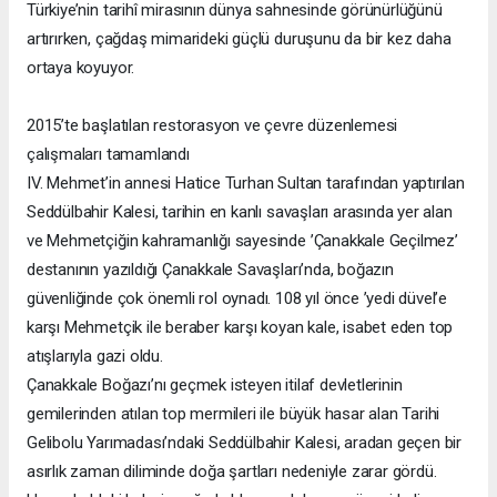
Türkiye’nin tarihî mirasının dünya sahnesinde görünürlüğünü
artırırken, çağdaş mimarideki güçlü duruşunu da bir kez daha
ortaya koyuyor.
2015’te başlatılan restorasyon ve çevre düzenlemesi
çalışmaları tamamlandı
IV. Mehmet’in annesi Hatice Turhan Sultan tarafından yaptırılan
Seddülbahir Kalesi, tarihin en kanlı savaşları arasında yer alan
ve Mehmetçiğin kahramanlığı sayesinde ’Çanakkale Geçilmez’
destanının yazıldığı Çanakkale Savaşları’nda, boğazın
güvenliğinde çok önemli rol oynadı. 108 yıl önce ’yedi düvel’e
karşı Mehmetçik ile beraber karşı koyan kale, isabet eden top
atışlarıyla gazi oldu.
Çanakkale Boğazı’nı geçmek isteyen itilaf devletlerinin
gemilerinden atılan top mermileri ile büyük hasar alan Tarihi
Gelibolu Yarımadası’ndaki Seddülbahir Kalesi, aradan geçen bir
asırlık zaman diliminde doğa şartları nedeniyle zarar gördü.