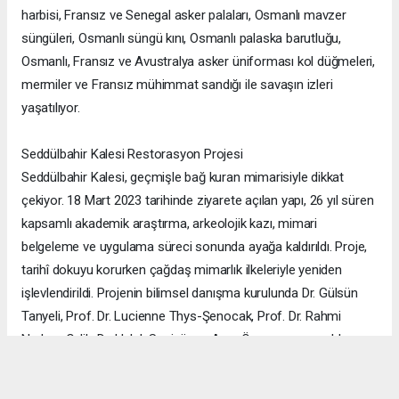
harbisi, Fransız ve Senegal asker palaları, Osmanlı mavzer
süngüleri, Osmanlı süngü kını, Osmanlı palaska barutluğu,
Osmanlı, Fransız ve Avustralya asker üniforması kol düğmeleri,
mermiler ve Fransız mühimmat sandığı ile savaşın izleri
yaşatılıyor.
Seddülbahir Kalesi Restorasyon Projesi
Seddülbahir Kalesi, geçmişle bağ kuran mimarisiyle dikkat
çekiyor. 18 Mart 2023 tarihinde ziyarete açılan yapı, 26 yıl süren
kapsamlı akademik araştırma, arkeolojik kazı, mimari
belgeleme ve uygulama süreci sonunda ayağa kaldırıldı. Proje,
tarihî dokuyu korurken çağdaş mimarlık ilkeleriyle yeniden
işlevlendirildi. Projenin bilimsel danışma kurulunda Dr. Gülsün
Tanyeli, Prof. Dr. Lucienne Thys-Şenocak, Prof. Dr. Rahmi
Nurhan Çelik, Dr. Haluk Sesigür ve Arzu Özsavaşcı yer aldı.
Mimari projeyi ise Yusuf Burak Dolu (KOOP Mimarlık) ve Arzu
Özsavaşcı (AOMTD) üstlendi. Uygulama, ABMA Restorasyon