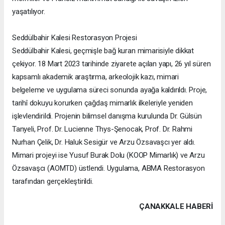
yaşatılıyor.
Seddülbahir Kalesi Restorasyon Projesi
Seddülbahir Kalesi, geçmişle bağ kuran mimarisiyle dikkat
çekiyor. 18 Mart 2023 tarihinde ziyarete açılan yapı, 26 yıl süren
kapsamlı akademik araştırma, arkeolojik kazı, mimari
belgeleme ve uygulama süreci sonunda ayağa kaldırıldı. Proje,
tarihî dokuyu korurken çağdaş mimarlık ilkeleriyle yeniden
işlevlendirildi. Projenin bilimsel danışma kurulunda Dr. Gülsün
Tanyeli, Prof. Dr. Lucienne Thys-Şenocak, Prof. Dr. Rahmi
Nurhan Çelik, Dr. Haluk Sesigür ve Arzu Özsavaşcı yer aldı.
Mimari projeyi ise Yusuf Burak Dolu (KOOP Mimarlık) ve Arzu
Özsavaşcı (AOMTD) üstlendi. Uygulama, ABMA Restorasyon
tarafından gerçekleştirildi.
ÇANAKKALE HABERİ