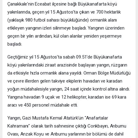
Çanakkale'nin Eceabat ilçesine bağlı Büyükanafarta köyü
yakınlarında, geçen yıl 15 Ağustos'ta çıkan ve 700 hektarlık
(yaklaşık 980 futbol sahası büyüklüğünde) ormanlık alanı
etkileyen yangının izleri silinmeye başladı. Yangının üzerinden
geçen bir yılın ardından, kül olan alanlar yeniden yeşermeye
başladı.
Geçtiğimiz yıl 15 Ağustos'ta sabah 09.51'de Büyükanafarta
köyü yakınlarındaki ziraat arazisinde başlayan yangın, rüzgarın
da etkisiyle hızla ormanlık alana yayıldı. Orman Bölge Müdürlüğü
ve çevre illerden gelen takviye ekiplerin havadan ve karadan
yoğun müdahalesiyle yangın, 24 saat içinde kontrol altına alındı.
Yangına havadan 9 uçak ve 12 helikopter, karadan ise 69 kara
aracı ve 450 personel müdahale etti.
Yangın, Gazi Mustafa Kemal Atatürk'ün "Anafartalar
Kahramanı" olarak tarih sahnesine çıktığı Conkbayırı, Arıburnu
Ovası, Anzak Koyu ve Arıburnu yarlarının bir bölümü de dahil