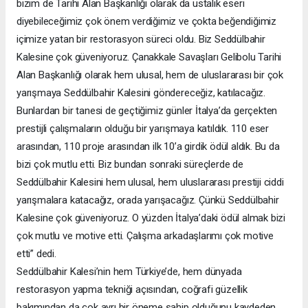
bizim de Tarihi Alan Başkanlığı olarak da ustalık eseri
diyebileceğimiz çok önem verdiğimiz ve çokta beğendiğimiz
içimize yatan bir restorasyon süreci oldu. Biz Seddülbahir
Kalesine çok güveniyoruz. Çanakkale Savaşları Gelibolu Tarihi
Alan Başkanlığı olarak hem ulusal, hem de uluslararası bir çok
yarışmaya Seddülbahir Kalesini göndereceğiz, katılacağız.
Bunlardan bir tanesi de geçtiğimiz günler İtalya’da gerçekten
prestijli çalışmaların olduğu bir yarışmaya katıldık. 110 eser
arasından, 110 proje arasından ilk 10’a girdik ödül aldık. Bu da
bizi çok mutlu etti. Biz bundan sonraki süreçlerde de
Seddülbahir Kalesini hem ulusal, hem uluslararası prestiji ciddi
yarışmalara katacağız, orada yarışacağız. Çünkü Seddülbahir
Kalesine çok güveniyoruz. O yüzden İtalya’daki ödül almak bizi
çok mutlu ve motive etti. Çalışma arkadaşlarımı çok motive
etti” dedi.
Seddülbahir Kalesi’nin hem Türkiye’de, hem dünyada
restorasyon yapma tekniği açısından, coğrafi güzellik
bakımından da çok ayrı bir öneme sahip olduğunu kaydeden