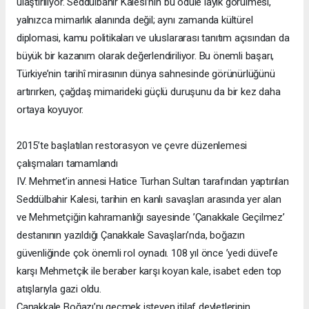
ulaştırılıyor. Seddülbahir Kalesi’nin bu ödüle layık görülmesi,
yalnızca mimarlık alanında değil; aynı zamanda kültürel
diplomasi, kamu politikaları ve uluslararası tanıtım açısından da
büyük bir kazanım olarak değerlendiriliyor. Bu önemli başarı,
Türkiye’nin tarihî mirasının dünya sahnesinde görünürlüğünü
artırırken, çağdaş mimarideki güçlü duruşunu da bir kez daha
ortaya koyuyor.
2015’te başlatılan restorasyon ve çevre düzenlemesi
çalışmaları tamamlandı
IV. Mehmet’in annesi Hatice Turhan Sultan tarafından yaptırılan
Seddülbahir Kalesi, tarihin en kanlı savaşları arasında yer alan
ve Mehmetçiğin kahramanlığı sayesinde ’Çanakkale Geçilmez’
destanının yazıldığı Çanakkale Savaşları’nda, boğazın
güvenliğinde çok önemli rol oynadı. 108 yıl önce ’yedi düvel’e
karşı Mehmetçik ile beraber karşı koyan kale, isabet eden top
atışlarıyla gazi oldu.
Çanakkale Boğazı’nı geçmek isteyen itilaf devletlerinin