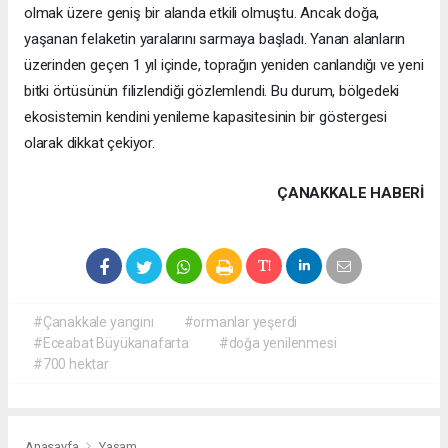
olmak üzere geniş bir alanda etkili olmuştu. Ancak doğa,
yaşanan felaketin yaralarını sarmaya başladı. Yanan alanların
üzerinden geçen 1 yıl içinde, toprağın yeniden canlandığı ve yeni
bitki örtüsünün filizlendiği gözlemlendi. Bu durum, bölgedeki
ekosistemin kendini yenileme kapasitesinin bir göstergesi
olarak dikkat çekiyor.
ÇANAKKALE HABERİ
#Çanakkale yangını
#ormanlar yeşerdi
#Eceabat Büyükanafarta
#doğa yenilenmesi
#700 hektar
Anasayfa
Yaşam