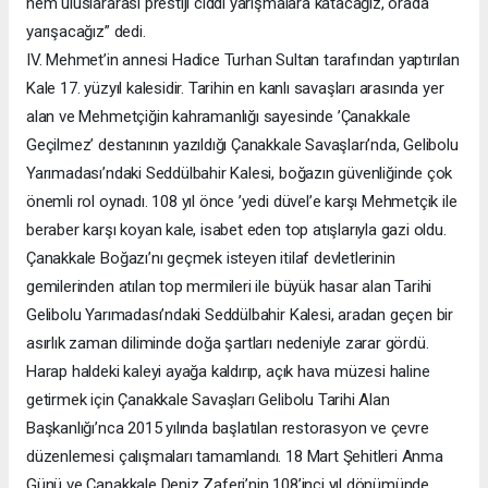
hem uluslararası prestiji ciddi yarışmalara katacağız, orada
yarışacağız” dedi.
IV. Mehmet’in annesi Hadice Turhan Sultan tarafından yaptırılan
Kale 17. yüzyıl kalesidir. Tarihin en kanlı savaşları arasında yer
alan ve Mehmetçiğin kahramanlığı sayesinde ’Çanakkale
Geçilmez’ destanının yazıldığı Çanakkale Savaşları’nda, Gelibolu
Yarımadası’ndaki Seddülbahir Kalesi, boğazın güvenliğinde çok
önemli rol oynadı. 108 yıl önce ’yedi düvel’e karşı Mehmetçik ile
beraber karşı koyan kale, isabet eden top atışlarıyla gazi oldu.
Çanakkale Boğazı’nı geçmek isteyen itilaf devletlerinin
gemilerinden atılan top mermileri ile büyük hasar alan Tarihi
Gelibolu Yarımadası’ndaki Seddülbahir Kalesi, aradan geçen bir
asırlık zaman diliminde doğa şartları nedeniyle zarar gördü.
Harap haldeki kaleyi ayağa kaldırıp, açık hava müzesi haline
getirmek için Çanakkale Savaşları Gelibolu Tarihi Alan
Başkanlığı’nca 2015 yılında başlatılan restorasyon ve çevre
düzenlemesi çalışmaları tamamlandı. 18 Mart Şehitleri Anma
Günü ve Çanakkale Deniz Zaferi’nin 108’inci yıl dönümünde