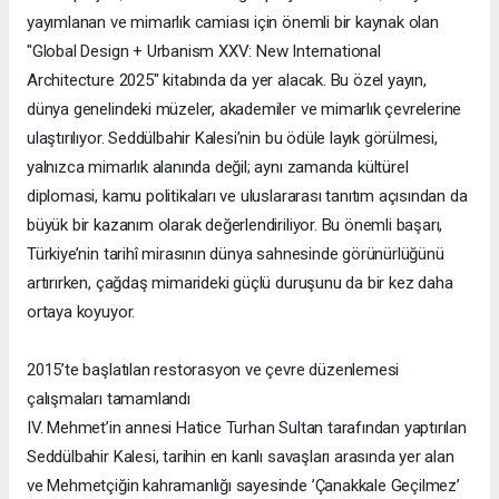
yayımlanan ve mimarlık camiası için önemli bir kaynak olan
"Global Design + Urbanism XXV: New International
Architecture 2025" kitabında da yer alacak. Bu özel yayın,
dünya genelindeki müzeler, akademiler ve mimarlık çevrelerine
ulaştırılıyor. Seddülbahir Kalesi’nin bu ödüle layık görülmesi,
yalnızca mimarlık alanında değil; aynı zamanda kültürel
diplomasi, kamu politikaları ve uluslararası tanıtım açısından da
büyük bir kazanım olarak değerlendiriliyor. Bu önemli başarı,
Türkiye’nin tarihî mirasının dünya sahnesinde görünürlüğünü
artırırken, çağdaş mimarideki güçlü duruşunu da bir kez daha
ortaya koyuyor.
2015’te başlatılan restorasyon ve çevre düzenlemesi
çalışmaları tamamlandı
IV. Mehmet’in annesi Hatice Turhan Sultan tarafından yaptırılan
Seddülbahir Kalesi, tarihin en kanlı savaşları arasında yer alan
ve Mehmetçiğin kahramanlığı sayesinde ’Çanakkale Geçilmez’