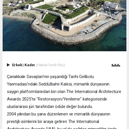
Erkek
|
Kadın
(Haberi Sesli Oku)
Çanakkale Savaşları’nın yaşandığı Tarihi Gelibolu
Yarımadası’ndaki Seddülbahir Kalesi, mimarlık dünyasının
saygın platformlarından biri olan The International Architecture
Awards 2025’te "Restorasyon/Yenileme" kategorisinde
uluslararası jüri tarafından ödüle değer bulundu.
2004 yılından bu yana düzenlenen ve mimarlık dünyasının
prestijli isimlerini bir araya getiren The International