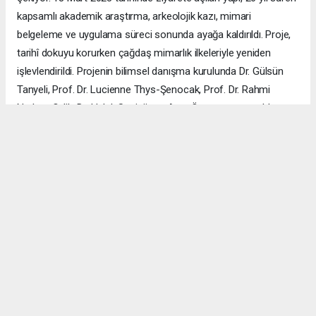
kapsamlı akademik araştırma, arkeolojik kazı, mimari
belgeleme ve uygulama süreci sonunda ayağa kaldırıldı. Proje,
tarihî dokuyu korurken çağdaş mimarlık ilkeleriyle yeniden
işlevlendirildi. Projenin bilimsel danışma kurulunda Dr. Gülsün
Tanyeli, Prof. Dr. Lucienne Thys-Şenocak, Prof. Dr. Rahmi
Nurhan Çelik, Dr. Haluk Sesigür ve Arzu Özsavaşcı yer aldı.
Mimari projeyi ise Yusuf Burak Dolu (KOOP Mimarlık) ve Arzu
Özsavaşcı (AOMTD) üstlendi. Uygulama, ABMA Restorasyon
tarafından gerçekleştirildi.
ÇANAKKALE HABERİ