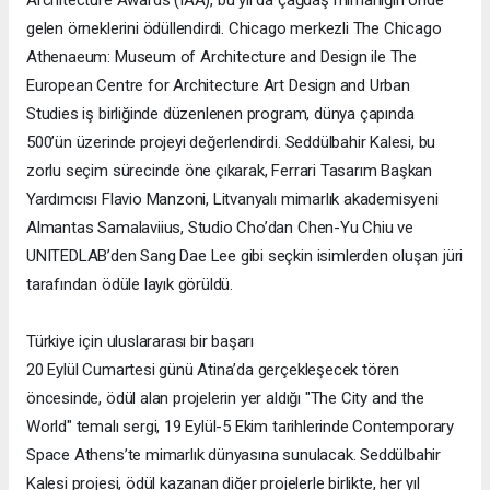
Architecture Awards (IAA), bu yıl da çağdaş mimarlığın önde
gelen örneklerini ödüllendirdi. Chicago merkezli The Chicago
Athenaeum: Museum of Architecture and Design ile The
European Centre for Architecture Art Design and Urban
Studies iş birliğinde düzenlenen program, dünya çapında
500’ün üzerinde projeyi değerlendirdi. Seddülbahir Kalesi, bu
zorlu seçim sürecinde öne çıkarak, Ferrari Tasarım Başkan
Yardımcısı Flavio Manzoni, Litvanyalı mimarlık akademisyeni
Almantas Samalaviius, Studio Cho’dan Chen-Yu Chiu ve
UNITEDLAB’den Sang Dae Lee gibi seçkin isimlerden oluşan jüri
tarafından ödüle layık görüldü.
Türkiye için uluslararası bir başarı
20 Eylül Cumartesi günü Atina’da gerçekleşecek tören
öncesinde, ödül alan projelerin yer aldığı "The City and the
World" temalı sergi, 19 Eylül-5 Ekim tarihlerinde Contemporary
Space Athens’te mimarlık dünyasına sunulacak. Seddülbahir
Kalesi projesi, ödül kazanan diğer projelerle birlikte, her yıl