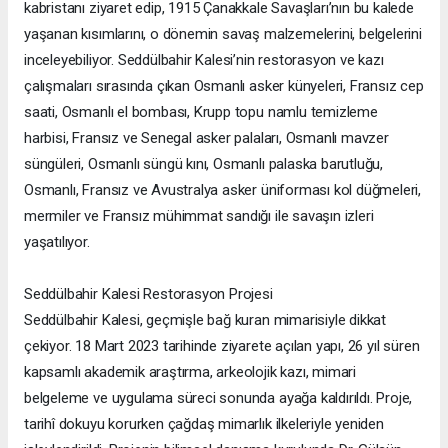
kabristanı ziyaret edip, 1915 Çanakkale Savaşları’nın bu kalede
yaşanan kısımlarını, o dönemin savaş malzemelerini, belgelerini
inceleyebiliyor. Seddülbahir Kalesi’nin restorasyon ve kazı
çalışmaları sırasında çıkan Osmanlı asker künyeleri, Fransız cep
saati, Osmanlı el bombası, Krupp topu namlu temizleme
harbisi, Fransız ve Senegal asker palaları, Osmanlı mavzer
süngüleri, Osmanlı süngü kını, Osmanlı palaska barutluğu,
Osmanlı, Fransız ve Avustralya asker üniforması kol düğmeleri,
mermiler ve Fransız mühimmat sandığı ile savaşın izleri
yaşatılıyor.
Seddülbahir Kalesi Restorasyon Projesi
Seddülbahir Kalesi, geçmişle bağ kuran mimarisiyle dikkat
çekiyor. 18 Mart 2023 tarihinde ziyarete açılan yapı, 26 yıl süren
kapsamlı akademik araştırma, arkeolojik kazı, mimari
belgeleme ve uygulama süreci sonunda ayağa kaldırıldı. Proje,
tarihî dokuyu korurken çağdaş mimarlık ilkeleriyle yeniden