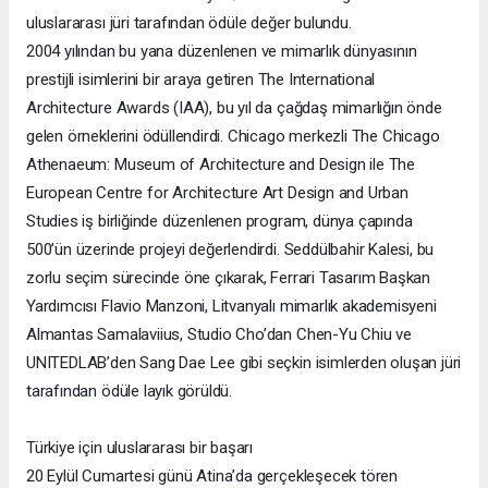
uluslararası jüri tarafından ödüle değer bulundu.
2004 yılından bu yana düzenlenen ve mimarlık dünyasının
prestijli isimlerini bir araya getiren The International
Architecture Awards (IAA), bu yıl da çağdaş mimarlığın önde
gelen örneklerini ödüllendirdi. Chicago merkezli The Chicago
Athenaeum: Museum of Architecture and Design ile The
European Centre for Architecture Art Design and Urban
Studies iş birliğinde düzenlenen program, dünya çapında
500’ün üzerinde projeyi değerlendirdi. Seddülbahir Kalesi, bu
zorlu seçim sürecinde öne çıkarak, Ferrari Tasarım Başkan
Yardımcısı Flavio Manzoni, Litvanyalı mimarlık akademisyeni
Almantas Samalaviius, Studio Cho’dan Chen-Yu Chiu ve
UNITEDLAB’den Sang Dae Lee gibi seçkin isimlerden oluşan jüri
tarafından ödüle layık görüldü.
Türkiye için uluslararası bir başarı
20 Eylül Cumartesi günü Atina’da gerçekleşecek tören