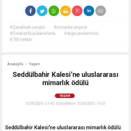
#Çanakkale yangını
#ormanlar yeşerdi
#Eceabat Büyükanafarta
#doğa yenilenmesi
#700 hektar
Anasayfa
Yaşam
Seddülbahir Kalesi’ne uluslararası
mimarlık ödülü
YAŞAM
12.09.2025 - 21:40, Güncelleme: 15.09.2025 - 14:21
Seddülbahir Kalesi’ne uluslararası mimarlık ödülü