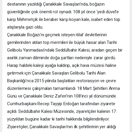
destanının yazıldığı Çanakkale Savaşları’nda, boğazın
güvenliğinde çok önemli rol oynadı. 108 yıl önce ’yedi düvel’e
karşı Mehmetçik ile beraber karşı koyan kale, isabet eden top
atışlarıyla gazi oldu.
Çanakkale Boğazı’nı geçmek isteyen itilaf devletlerinin
gemilerinden atılan top mermileri ile büyük hasar alan Tarihi
Gelibolu Yarımadası’ndaki Seddülbahir Kalesi, aradan geçen bir
asırlık zaman diliminde doğa şartları nedeniyle zarar gördü.
Harap haldeki kaleyi ayağa kaldırıp, açık hava müzesi haline
getirmek için Çanakkale Savaşları Gelibolu Tarihi Alan
Başkanlığı’nca 2015 yılında başlatılan restorasyon ve çevre
düzenlemesi çalışmaları tamamlandı. 18 Mart Şehitleri Anma
Günü ve Çanakkale Deniz Zaferi’nin 108’inci yıl dönümünde
Cumhurbaşkanı Recep Tayyip Erdoğan tarafından ziyarete
açıldı. Seddülbahir Kalesi Müzesinde, ziyaretçiler kalenin 17.
yüzyıldan bugüne kadar ki tarihi hakkında bilgilendiriliyor.
Ziyaretçiler, Çanakkale Savaşları’nın ilk şehitlerinin yer aldığı