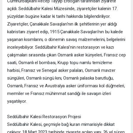
Cumhurbaşkanı Recep Tayyip Erdoğan tarafından ziyarete
açıldı. Seddülbahir Kalesi Müzesinde, ziyaretçiler kalenin 17.
yüzyıldan bugüne kadar ki tarihi hakkında bilgilendiriliyor.
Ziyaretçiler, Çanakkale Savaşları’nın ilk şehitlerinin yer aldığı
kabristanı ziyaret edip, 1915 Çanakkale Savaşları’nın bu kalede
yaşanan kısımlarını, o dönemin savaş malzemelerini, belgelerini
inceleyebiliyor. Seddülbahir Kalesi’nin restorasyon ve kazı
çalışmaları sırasında çıkan Osmanlı asker künyeleri, Fransız cep
saati, Osmanlı el bombası, Krupp topu namlu temizleme
harbisi, Fransız ve Senegal asker palaları, Osmanlı mavzer
süngüleri, Osmanlı süngü kını, Osmanlı palaska barutluğu,
Osmanlı, Fransız ve Avustralya asker üniforması kol düğmeleri,
mermiler ve Fransız mühimmat sandığı ile savaşın izleri
yaşatılıyor.
Seddülbahir Kalesi Restorasyon Projesi
Seddülbahir Kalesi, geçmişle bağ kuran mimarisiyle dikkat
çekiyor. 18 Mart 2023 tarihinde ziyarete açılan yapı, 26 yıl süren