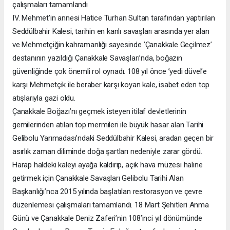
çalışmaları tamamlandı
IV. Mehmet’in annesi Hatice Turhan Sultan tarafından yaptırılan
Seddülbahir Kalesi, tarihin en kanlı savaşları arasında yer alan
ve Mehmetçiğin kahramanlığı sayesinde ’Çanakkale Geçilmez’
destanının yazıldığı Çanakkale Savaşları’nda, boğazın
güvenliğinde çok önemli rol oynadı. 108 yıl önce ’yedi düvel’e
karşı Mehmetçik ile beraber karşı koyan kale, isabet eden top
atışlarıyla gazi oldu.
Çanakkale Boğazı’nı geçmek isteyen itilaf devletlerinin
gemilerinden atılan top mermileri ile büyük hasar alan Tarihi
Gelibolu Yarımadası’ndaki Seddülbahir Kalesi, aradan geçen bir
asırlık zaman diliminde doğa şartları nedeniyle zarar gördü.
Harap haldeki kaleyi ayağa kaldırıp, açık hava müzesi haline
getirmek için Çanakkale Savaşları Gelibolu Tarihi Alan
Başkanlığı’nca 2015 yılında başlatılan restorasyon ve çevre
düzenlemesi çalışmaları tamamlandı. 18 Mart Şehitleri Anma
Günü ve Çanakkale Deniz Zaferi’nin 108’inci yıl dönümünde