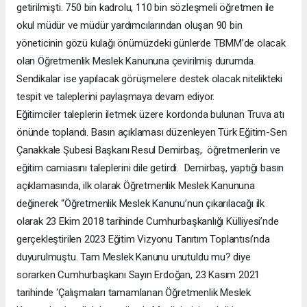
getirilmişti. 750 bin kadrolu, 110 bin sözleşmeli öğretmen ile
okul müdür ve müdür yardımcılarından oluşan 90 bin
yöneticinin gözü kulağı önümüzdeki günlerde TBMM’de olacak
olan Öğretmenlik Meslek Kanununa çevirilmiş durumda.
Sendikalar ise yapılacak görüşmelere destek olacak nitelikteki
tespit ve taleplerini paylaşmaya devam ediyor.
Eğitimciler taleplerin iletmek üzere kordonda bulunan Truva atı
önünde toplandı. Basın açıklaması düzenleyen Türk Eğitim-Sen
Çanakkale Şubesi Başkanı Resul Demirbaş, öğretmenlerin ve
eğitim camiasını taleplerini dile getirdi. Demirbaş, yaptığı basın
açıklamasında, ilk olarak Öğretmenlik Meslek Kanununa
değinerek “Öğretmenlik Meslek Kanunu’nun çıkarılacağı ilk
olarak 23 Ekim 2018 tarihinde Cumhurbaşkanlığı Külliyesi’nde
gerçekleştirilen 2023 Eğitim Vizyonu Tanıtım Toplantısı’nda
duyurulmuştu. Tam Meslek Kanunu unutuldu mu? diye
sorarken Cumhurbaşkanı Sayın Erdoğan, 23 Kasım 2021
tarihinde ‘Çalışmaları tamamlanan Öğretmenlik Meslek