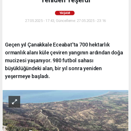
Yeniden Yeşerdi
YAŞAM
27.05.2025 - 17:43, Güncelleme: 27.05.2025 - 23:16
Geçen yıl Çanakkale Eceabat'ta 700 hektarlık
ormanlık alanı küle çeviren yangının ardından doğa
mucizesi yaşanıyor. 980 futbol sahası
büyüklüğündeki alan, bir yıl sonra yeniden
yeşermeye başladı.