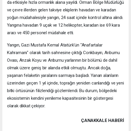
da etkisiyle hızla ormanlık alana yayıldı. Orman Bölge Müdürlüğü
ve çevre illerden gelen takviye ekiplerin havadan ve karadan
yoğun müdahalesiyle yangın, 24 saat içinde kontrol altına alındı.
Yangına havadan 9 uçak ve 12 helikopter, karadan ise 69 kara
aracı ve 450 personel müdahale etti.
Yangın, Gazi Mustafa Kemal Atatürk'ün "Anafartalar
Kahramanı" olarak tarih sahnesine çıktığı Conkbayırı, Arıburnu
Ovası, Anzak Koyu ve Arıburnu yarlarının bir bölümü de dahil
olmak üzere geniş bir alanda etkili olmuştu. Ancak doğa,
yaşanan felaketin yaralarını sarmaya başladı. Yanan alanların
üzerinden geçen 1 yıl içinde, toprağın yeniden canlandığı ve yeni
bitki örtüsünün filizlendiği gözlemlendi. Bu durum, bölgedeki
ekosistemin kendini yenileme kapasitesinin bir göstergesi
olarak dikkat çekiyor.
ÇANAKKALE HABERİ