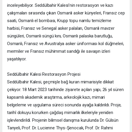
inceleyebiliyor. Seddülbahir Kalesi’nin restorasyon ve kazı
çalışmaları sırasında çıkan Osmanlı asker künyeleri, Fransız cep
saati, Osmanlı el bombası, Krupp topu namlu temizleme
harbisi, Fransız ve Senegal asker palaları, Osmanlı mavzer
süngüleri, Osmanlı süngü kını, Osmanlı palaska barutluğu,
Osmanlı, Fransız ve Avustralya asker üniforması kol düğmeleri,
mermiler ve Fransız mühimmat sandığı ile savaşın izleri
yaşatılıyor.
Seddülbahir Kalesi Restorasyon Projesi
Seddülbahir Kalesi, geçmişle bağ kuran mimarisiyle dikkat
çekiyor. 18 Mart 2023 tarihinde ziyarete açılan yapı, 26 yıl süren
kapsamlı akademik araştırma, arkeolojik kazı, mimari
belgeleme ve uygulama süreci sonunda ayağa kaldırıldı. Proje,
tarihî dokuyu korurken çağdaş mimarlık ilkeleriyle yeniden
işlevlendirildi. Projenin bilimsel danışma kurulunda Dr. Gülsün
Tanyeli, Prof. Dr. Lucienne Thys-Şenocak, Prof. Dr. Rahmi