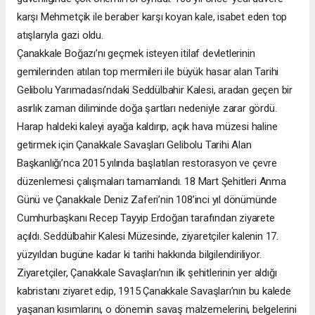
karşı Mehmetçik ile beraber karşı koyan kale, isabet eden top
atışlarıyla gazi oldu.
Çanakkale Boğazı’nı geçmek isteyen itilaf devletlerinin
gemilerinden atılan top mermileri ile büyük hasar alan Tarihi
Gelibolu Yarımadası’ndaki Seddülbahir Kalesi, aradan geçen bir
asırlık zaman diliminde doğa şartları nedeniyle zarar gördü.
Harap haldeki kaleyi ayağa kaldırıp, açık hava müzesi haline
getirmek için Çanakkale Savaşları Gelibolu Tarihi Alan
Başkanlığı’nca 2015 yılında başlatılan restorasyon ve çevre
düzenlemesi çalışmaları tamamlandı. 18 Mart Şehitleri Anma
Günü ve Çanakkale Deniz Zaferi’nin 108’inci yıl dönümünde
Cumhurbaşkanı Recep Tayyip Erdoğan tarafından ziyarete
açıldı. Seddülbahir Kalesi Müzesinde, ziyaretçiler kalenin 17.
yüzyıldan bugüne kadar ki tarihi hakkında bilgilendiriliyor.
Ziyaretçiler, Çanakkale Savaşları’nın ilk şehitlerinin yer aldığı
kabristanı ziyaret edip, 1915 Çanakkale Savaşları’nın bu kalede
yaşanan kısımlarını, o dönemin savaş malzemelerini, belgelerini