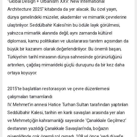
"Global Design + Urbanism XXV: New International
Architecture 2025" kitabında da yer alacak. Bu özel yayın,
dünya genelindeki müzeler, akademiler ve mimarlık çevrelerine
ulaştırılıyor. Seddülbahir Kalesi’nin bu ödüle layık görülmesi,
yalnızca mimarlık alanında değil; aynı zamanda kültürel
diplomasi, kamu politikaları ve uluslararası tanıtım açısından da
büyük bir kazanım olarak değerlendiriliyor. Bu önemli başarı,
Türkiye’nin tarihî mirasının dünya sahnesinde görünürlüğünü
artırırken, çağdaş mimarideki güçlü duruşunu da bir kez daha
ortaya koyuyor.
2015’te başlatılan restorasyon ve çevre düzenlemesi
çalışmaları tamamlandı
IV. Mehmet’in annesi Hatice Turhan Sultan tarafından yaptırılan
Seddülbahir Kalesi, tarihin en kanlı savaşları arasında yer alan
ve Mehmetçiğin kahramanlığı sayesinde ’Çanakkale Geçilmez’
destanının yazıldığı Çanakkale Savaşları’nda, boğazın
güvenliğinde çok önemli rol oynadı. 108 yıl önce ’yedi düvel’e