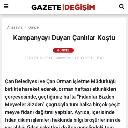
Anasayfa
Güncel
Kampanyayı Duyan Çanlılar Koştu
GÜNCEL
21.03.2016 - 00:00, Güncelleme: 02.09.2021 - 15:40
Çan Belediyesi ve Çan Orman İşletme Müdürlüğü
birlikte hareket ederek, orman haftası etkinlikleri
çerçevesinde, geçtiğimiz hafta “Fidanlar Bizden
Meyveler Sizden” çağrısıyla tüm halka birçok çeşit
meyve fidanı dağıtımı yaptılar. Ayrıca, içerisinde
fidan dikim işlemleri hakkında bilgi broşürlerinin de
yer aldığı fidan paketleri de ilçe genelindeki tüm