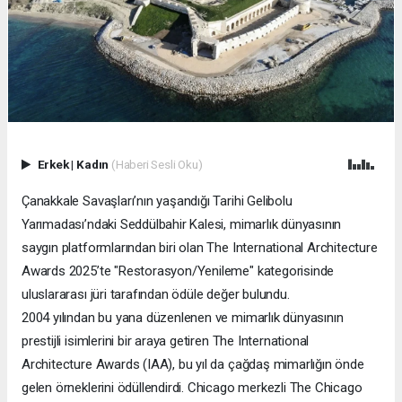
Erkek
|
Kadın
(Haberi Sesli Oku)
Çanakkale Savaşları’nın yaşandığı Tarihi Gelibolu
Yarımadası’ndaki Seddülbahir Kalesi, mimarlık dünyasının
saygın platformlarından biri olan The International Architecture
Awards 2025’te "Restorasyon/Yenileme" kategorisinde
uluslararası jüri tarafından ödüle değer bulundu.
2004 yılından bu yana düzenlenen ve mimarlık dünyasının
prestijli isimlerini bir araya getiren The International
Architecture Awards (IAA), bu yıl da çağdaş mimarlığın önde
gelen örneklerini ödüllendirdi. Chicago merkezli The Chicago