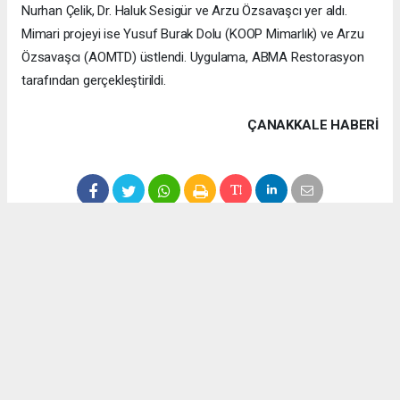
Nurhan Çelik, Dr. Haluk Sesigür ve Arzu Özsavaşcı yer aldı.
Mimari projeyi ise Yusuf Burak Dolu (KOOP Mimarlık) ve Arzu
Özsavaşcı (AOMTD) üstlendi. Uygulama, ABMA Restorasyon
tarafından gerçekleştirildi.
ÇANAKKALE HABERİ
haber paketi
haber scripti
haber yazılımı
Tüm hakları saklı tutulmaktadır.Copyright 2026©
Haber Yazılımı:
Web Aksiyon ®