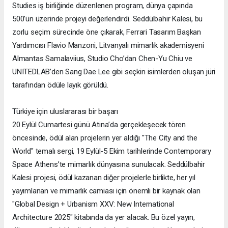
Studies iş birliğinde düzenlenen program, dünya çapında
500’ün üzerinde projeyi değerlendirdi. Seddülbahir Kalesi, bu
zorlu seçim sürecinde öne çıkarak, Ferrari Tasarım Başkan
Yardımcısı Flavio Manzoni, Litvanyalı mimarlık akademisyeni
Almantas Samalaviius, Studio Cho’dan Chen-Yu Chiu ve
UNITEDLAB’den Sang Dae Lee gibi seçkin isimlerden oluşan jüri
tarafından ödüle layık görüldü.
Türkiye için uluslararası bir başarı
20 Eylül Cumartesi günü Atina’da gerçekleşecek tören
öncesinde, ödül alan projelerin yer aldığı "The City and the
World" temalı sergi, 19 Eylül-5 Ekim tarihlerinde Contemporary
Space Athens’te mimarlık dünyasına sunulacak. Seddülbahir
Kalesi projesi, ödül kazanan diğer projelerle birlikte, her yıl
yayımlanan ve mimarlık camiası için önemli bir kaynak olan
"Global Design + Urbanism XXV: New International
Architecture 2025" kitabında da yer alacak. Bu özel yayın,