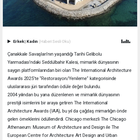
Erkek
|
Kadın
(Haberi Sesli Oku)
Çanakkale Savaşları’nın yaşandığı Tarihi Gelibolu
Yarımadası’ndaki Seddülbahir Kalesi, mimarlık dünyasının
saygın platformlarından biri olan The International Architecture
Awards 2025’te "Restorasyon/Yenileme" kategorisinde
uluslararası jüri tarafından ödüle değer bulundu.
2004 yılından bu yana düzenlenen ve mimarlık dünyasının
prestijli isimlerini bir araya getiren The International
Architecture Awards (IAA), bu yıl da çağdaş mimarlığın önde
gelen örneklerini ödüllendirdi. Chicago merkezli The Chicago
Athenaeum: Museum of Architecture and Design ile The
European Centre for Architecture Art Design and Urban