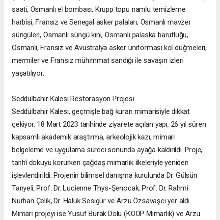
saati, Osmanlı el bombası, Krupp topu namlu temizleme
harbisi, Fransız ve Senegal asker palaları, Osmanlı mavzer
süngüleri, Osmanlı süngü kını, Osmanlı palaska barutluğu,
Osmanlı, Fransız ve Avustralya asker üniforması kol düğmeleri,
mermiler ve Fransız mühimmat sandığı ile savaşın izleri
yaşatılıyor.
Seddülbahir Kalesi Restorasyon Projesi
Seddülbahir Kalesi, geçmişle bağ kuran mimarisiyle dikkat
çekiyor. 18 Mart 2023 tarihinde ziyarete açılan yapı, 26 yıl süren
kapsamlı akademik araştırma, arkeolojik kazı, mimari
belgeleme ve uygulama süreci sonunda ayağa kaldırıldı. Proje,
tarihî dokuyu korurken çağdaş mimarlık ilkeleriyle yeniden
işlevlendirildi. Projenin bilimsel danışma kurulunda Dr. Gülsün
Tanyeli, Prof. Dr. Lucienne Thys-Şenocak, Prof. Dr. Rahmi
Nurhan Çelik, Dr. Haluk Sesigür ve Arzu Özsavaşcı yer aldı.
Mimari projeyi ise Yusuf Burak Dolu (KOOP Mimarlık) ve Arzu