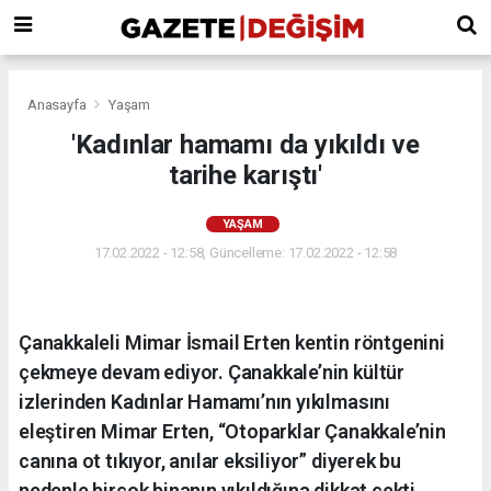
Anasayfa
Yaşam
'Kadınlar hamamı da yıkıldı ve
tarihe karıştı'
YAŞAM
17.02.2022 - 12:58, Güncelleme: 17.02.2022 - 12:58
Çanakkaleli Mimar İsmail Erten kentin röntgenini
çekmeye devam ediyor. Çanakkale’nin kültür
izlerinden Kadınlar Hamamı’nın yıkılmasını
eleştiren Mimar Erten, “Otoparklar Çanakkale’nin
canına ot tıkıyor, anılar eksiliyor” diyerek bu
nedenle birçok binanın yıkıldığına dikkat çekti.