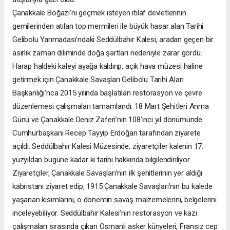
Çanakkale Boğazı’nı geçmek isteyen itilaf devletlerinin
gemilerinden atılan top mermileri ile büyük hasar alan Tarihi
Gelibolu Yarımadası’ndaki Seddülbahir Kalesi, aradan geçen bir
asırlık zaman diliminde doğa şartları nedeniyle zarar gördü.
Harap haldeki kaleyi ayağa kaldırıp, açık hava müzesi haline
getirmek için Çanakkale Savaşları Gelibolu Tarihi Alan
Başkanlığı’nca 2015 yılında başlatılan restorasyon ve çevre
düzenlemesi çalışmaları tamamlandı. 18 Mart Şehitleri Anma
Günü ve Çanakkale Deniz Zaferi’nin 108’inci yıl dönümünde
Cumhurbaşkanı Recep Tayyip Erdoğan tarafından ziyarete
açıldı. Seddülbahir Kalesi Müzesinde, ziyaretçiler kalenin 17.
yüzyıldan bugüne kadar ki tarihi hakkında bilgilendiriliyor.
Ziyaretçiler, Çanakkale Savaşları’nın ilk şehitlerinin yer aldığı
kabristanı ziyaret edip, 1915 Çanakkale Savaşları’nın bu kalede
yaşanan kısımlarını, o dönemin savaş malzemelerini, belgelerini
inceleyebiliyor. Seddülbahir Kalesi’nin restorasyon ve kazı
çalışmaları sırasında çıkan Osmanlı asker künyeleri, Fransız cep