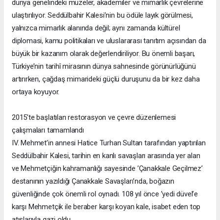
dünya genelindeki müzeler, akademiler ve mimarlık çevrelerine
ulaştırılıyor. Seddülbahir Kalesi’nin bu ödüle layık görülmesi,
yalnızca mimarlık alanında değil; aynı zamanda kültürel
diplomasi, kamu politikaları ve uluslararası tanıtım açısından da
büyük bir kazanım olarak değerlendiriliyor. Bu önemli başarı,
Türkiye’nin tarihî mirasının dünya sahnesinde görünürlüğünü
artırırken, çağdaş mimarideki güçlü duruşunu da bir kez daha
ortaya koyuyor.
2015’te başlatılan restorasyon ve çevre düzenlemesi
çalışmaları tamamlandı
IV. Mehmet’in annesi Hatice Turhan Sultan tarafından yaptırılan
Seddülbahir Kalesi, tarihin en kanlı savaşları arasında yer alan
ve Mehmetçiğin kahramanlığı sayesinde ’Çanakkale Geçilmez’
destanının yazıldığı Çanakkale Savaşları’nda, boğazın
güvenliğinde çok önemli rol oynadı. 108 yıl önce ’yedi düvel’e
karşı Mehmetçik ile beraber karşı koyan kale, isabet eden top
atışlarıyla gazi oldu.