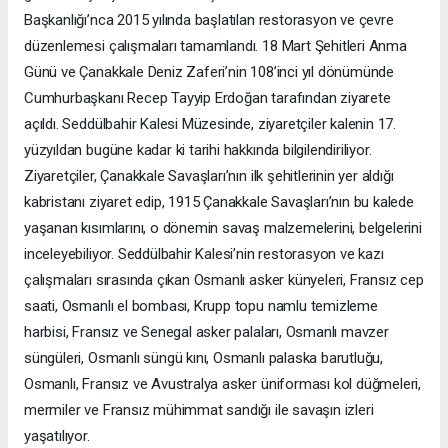
Başkanlığı’nca 2015 yılında başlatılan restorasyon ve çevre
düzenlemesi çalışmaları tamamlandı. 18 Mart Şehitleri Anma
Günü ve Çanakkale Deniz Zaferi’nin 108’inci yıl dönümünde
Cumhurbaşkanı Recep Tayyip Erdoğan tarafından ziyarete
açıldı. Seddülbahir Kalesi Müzesinde, ziyaretçiler kalenin 17.
yüzyıldan bugüne kadar ki tarihi hakkında bilgilendiriliyor.
Ziyaretçiler, Çanakkale Savaşları’nın ilk şehitlerinin yer aldığı
kabristanı ziyaret edip, 1915 Çanakkale Savaşları’nın bu kalede
yaşanan kısımlarını, o dönemin savaş malzemelerini, belgelerini
inceleyebiliyor. Seddülbahir Kalesi’nin restorasyon ve kazı
çalışmaları sırasında çıkan Osmanlı asker künyeleri, Fransız cep
saati, Osmanlı el bombası, Krupp topu namlu temizleme
harbisi, Fransız ve Senegal asker palaları, Osmanlı mavzer
süngüleri, Osmanlı süngü kını, Osmanlı palaska barutluğu,
Osmanlı, Fransız ve Avustralya asker üniforması kol düğmeleri,
mermiler ve Fransız mühimmat sandığı ile savaşın izleri
yaşatılıyor.