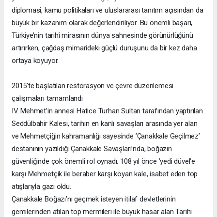
diplomasi, kamu politikaları ve uluslararası tanıtım açısından da
büyük bir kazanım olarak değerlendiriliyor. Bu önemli başarı,
Türkiye’nin tarihî mirasının dünya sahnesinde görünürlüğünü
artırırken, çağdaş mimarideki güçlü duruşunu da bir kez daha
ortaya koyuyor.
2015’te başlatılan restorasyon ve çevre düzenlemesi
çalışmaları tamamlandı
IV. Mehmet’in annesi Hatice Turhan Sultan tarafından yaptırılan
Seddülbahir Kalesi, tarihin en kanlı savaşları arasında yer alan
ve Mehmetçiğin kahramanlığı sayesinde ’Çanakkale Geçilmez’
destanının yazıldığı Çanakkale Savaşları’nda, boğazın
güvenliğinde çok önemli rol oynadı. 108 yıl önce ’yedi düvel’e
karşı Mehmetçik ile beraber karşı koyan kale, isabet eden top
atışlarıyla gazi oldu.
Çanakkale Boğazı’nı geçmek isteyen itilaf devletlerinin
gemilerinden atılan top mermileri ile büyük hasar alan Tarihi