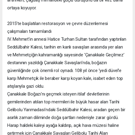
artırırken, çağdaş mimarideki güçlü duruşunu da bir kez daha
ortaya koyuyor.
2015’te başlatılan restorasyon ve çevre düzenlemesi
çalışmaları tamamlandı
IV. Mehmet’in annesi Hatice Turhan Sultan tarafından yaptırılan
Seddülbahir Kalesi, tarihin en kanlı savaşları arasında yer alan
ve Mehmetçiğin kahramanlığı sayesinde ’Çanakkale Geçilmez’
destanının yazıldığı Çanakkale Savaşları’nda, boğazın
güvenliğinde çok önemli rol oynadı. 108 yıl önce ’yedi düvel’e
karşı Mehmetçik ile beraber karşı koyan kale, isabet eden top
atışlarıyla gazi oldu.
Çanakkale Boğazı’nı geçmek isteyen itilaf devletlerinin
gemilerinden atılan top mermileri ile büyük hasar alan Tarihi
Gelibolu Yarımadası’ndaki Seddülbahir Kalesi, aradan geçen bir
asırlık zaman diliminde doğa şartları nedeniyle zarar gördü.
Harap haldeki kaleyi ayağa kaldırıp, açık hava müzesi haline
getirmek için Çanakkale Savaşları Gelibolu Tarihi Alan