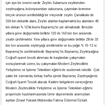
için ayrı bir önemi vardır. Zeytin; Salamura zeytininden-
zeytinyağına, kolonyasından sabununa, çayından-kremine
birçok ürünün üretilebildiği bir meyvedir zeytin. Çanakkale de
326 bin dekarlık alanı, Zeytin alanları kaplamakta bu alanların 40
bin dekarı % 12'lik kısmı Bayramiç'te yer almaktadır. İlimizde
yıllara göre değişmekle birlikte 120 ile 160 bin ton arasında
zeytin üretilmekte. Yine yıllara göre değişmekle birlikte 28 ile 33
bin ton arasında zeytinyağı üretilmekte ve bu yağın % 10-12 si
Bayramiç'te üretilmektedir. Bayramiç'te; Bayramiç Zeytinyağına
Coğrafi işaret tescili alınması ile başlanılan çalışmaları
sonuçlanmak üzere, bu çalışmaları Modern Zeytincilikte
Yetiştirme ve İşleme Teknikleri eğitimi ile süslemek istedik. Çok
yakın bir zamanda, birkaç hafta içinde Bayramiç Zeytinyağımız
Coğrafi İşaret Tescili alacak. Katılım belgelerini vereceğimiz
Modern Zeytincilikte Yetiştirme ve İşleme Teknikleri eğitimi
projemizin hazırlanmasında İzmir depreminde aramızdan
ayrılan Ziraat Yüksek Mühendisi Fatma Öztemel Öztürk