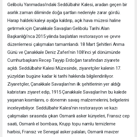
Gelibolu Yarımadası’ndaki Seddülbahir Kalesi, aradan geçen bir
asırlık zaman diliminde doğa şartları nedeniyle zarar gördü.
Harap haldeki kaleyi ayağa kaldırıp, açık hava müzesi haline
getirmek için Çanakkale Savaşları Gelibolu Tarihi Alan
Başkanlığı’nca 2015 yılında başlatılan restorasyon ve çevre
düzenlemesi çalışmaları tamamlandı. 18 Mart Şehitleri Anma
Günü ve Çanakkale Deniz Zaferi’nin 108’inci yıl dönümünde
Cumhurbaşkanı Recep Tayyip Erdoğan tarafından ziyarete
açıldı. Seddülbahir Kalesi Müzesinde, ziyaretçiler kalenin 17.
yüzyıldan bugüne kadar ki tarihi hakkında bilgilendiriliyor.
Ziyaretçiler, Çanakkale Savaşları’nın ilk şehitlerinin yer aldığı
kabristanı ziyaret edip, 1915 Çanakkale Savaşları’nın bu kalede
yaşanan kısımlarını, o dönemin savaş malzemelerini, belgelerini
inceleyebiliyor. Seddülbahir Kalesi’nin restorasyon ve kazı
çalışmaları sırasında çıkan Osmanlı asker künyeleri, Fransız cep
saati, Osmanlı el bombası, Krupp topu namlu temizleme
harbisi, Fransız ve Senegal asker palaları, Osmanlı mavzer