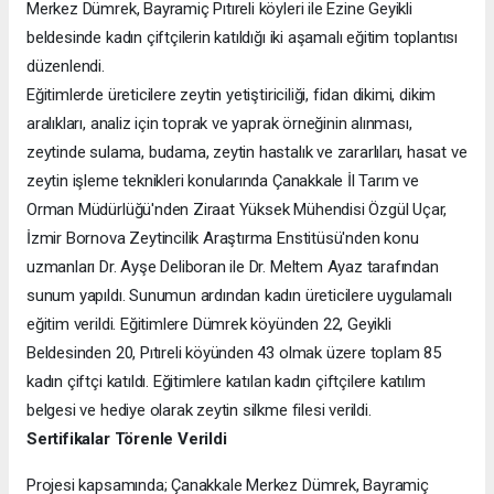
Merkez Dümrek, Bayramiç Pıtıreli köyleri ile Ezine Geyikli
beldesinde kadın çiftçilerin katıldığı iki aşamalı eğitim toplantısı
düzenlendi.
Eğitimlerde üreticilere zeytin yetiştiriciliği, fidan dikimi, dikim
aralıkları, analiz için toprak ve yaprak örneğinin alınması,
zeytinde sulama, budama, zeytin hastalık ve zararlıları, hasat ve
zeytin işleme teknikleri konularında Çanakkale İl Tarım ve
Orman Müdürlüğü'nden Ziraat Yüksek Mühendisi Özgül Uçar,
İzmir Bornova Zeytincilik Araştırma Enstitüsü'nden konu
uzmanları Dr. Ayşe Deliboran ile Dr. Meltem Ayaz tarafından
sunum yapıldı. Sunumun ardından kadın üreticilere uygulamalı
eğitim verildi. Eğitimlere Dümrek köyünden 22, Geyikli
Beldesinden 20, Pıtıreli köyünden 43 olmak üzere toplam 85
kadın çiftçi katıldı. Eğitimlere katılan kadın çiftçilere katılım
belgesi ve hediye olarak zeytin silkme filesi verildi.
Sertifikalar Törenle Verildi
Projesi kapsamında; Çanakkale Merkez Dümrek, Bayramiç