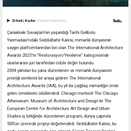
Erkek
|
Kadın
(Haberi Sesli Oku)
Çanakkale Savaşları’nın yaşandığı Tarihi Gelibolu
Yarımadası’ndaki Seddülbahir Kalesi, mimarlık dünyasının
saygın platformlarından biri olan The International Architecture
Awards 2025’te "Restorasyon/Yenileme" kategorisinde
uluslararası jüri tarafından ödüle değer bulundu.
2004 yılından bu yana düzenlenen ve mimarlık dünyasının
prestijli isimlerini bir araya getiren The International
Architecture Awards (IAA), bu yıl da çağdaş mimarlığın önde
gelen örneklerini ödüllendirdi. Chicago merkezli The Chicago
Athenaeum: Museum of Architecture and Design ile The
European Centre for Architecture Art Design and Urban
Studies iş birliğinde düzenlenen program, dünya çapında
500’ün üzerinde projeyi değerlendirdi. Seddülbahir Kalesi, bu