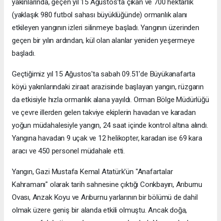
yakınlarında, geçen yıl 15 Ağustos'ta çıkan ve 700 hektarlık
(yaklaşık 980 futbol sahası büyüklüğünde) ormanlık alanı
etkileyen yangının izleri silinmeye başladı. Yangının üzerinden
geçen bir yılın ardından, kül olan alanlar yeniden yeşermeye
başladı.
Geçtiğimiz yıl 15 Ağustos'ta sabah 09.51'de Büyükanafarta
köyü yakınlarındaki ziraat arazisinde başlayan yangın, rüzgarın
da etkisiyle hızla ormanlık alana yayıldı. Orman Bölge Müdürlüğü
ve çevre illerden gelen takviye ekiplerin havadan ve karadan
yoğun müdahalesiyle yangın, 24 saat içinde kontrol altına alındı.
Yangına havadan 9 uçak ve 12 helikopter, karadan ise 69 kara
aracı ve 450 personel müdahale etti.
Yangın, Gazi Mustafa Kemal Atatürk'ün "Anafartalar
Kahramanı" olarak tarih sahnesine çıktığı Conkbayırı, Arıburnu
Ovası, Anzak Koyu ve Arıburnu yarlarının bir bölümü de dahil
olmak üzere geniş bir alanda etkili olmuştu. Ancak doğa,