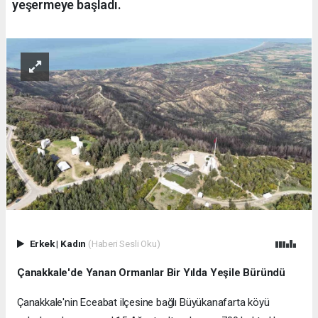
yeşermeye başladı.
Erkek
|
Kadın
(Haberi Sesli Oku)
Çanakkale'de Yanan Ormanlar Bir Yılda Yeşile Büründü
Çanakkale'nin Eceabat ilçesine bağlı Büyükanafarta köyü