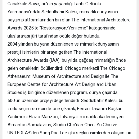
Çanakkale Savaşları’nın yaşandığı Tarihi Gelibolu
Yarımadası’ndaki Seddülbahir Kalesi, mimarlık dünyasının
saygın platformlarından biri olan The International Architecture
Awards 2025’te "Restorasyon/Yenileme" kategorisinde
uluslararası jüri tarafından ödüle değer bulundu.
2004 yılından bu yana düzenlenen ve mimarlık dünyasının
prestijli isimlerini bir araya getiren The International
Architecture Awards (IAA), bu yıl da çağdaş mimarlığın önde
gelen örneklerini ödüllendirdi. Chicago merkezli The Chicago
Athenaeum: Museum of Architecture and Design ile The
European Centre for Architecture Art Design and Urban
Studies iş birliğinde düzenlenen program, dünya çapında
500’ün üzerinde projeyi değerlendirdi. Seddülbahir Kalesi, bu
zorlu seçim sürecinde öne çıkarak, Ferrari Tasarım Başkan
Yardımcısı Flavio Manzoni, Litvanyalı mimarlık akademisyeni
Almantas Samalaviius, Studio Cho’dan Chen-Yu Chiu ve
UNITEDLAB’den Sang Dae Lee gibi seçkin isimlerden oluşan jüri