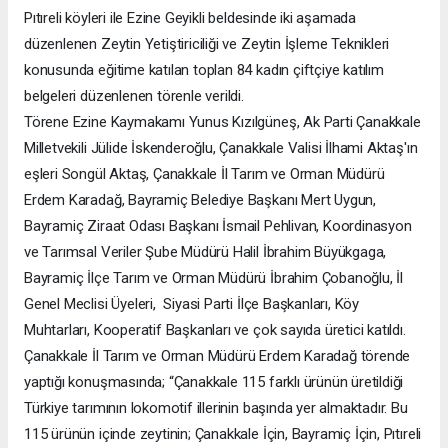
Pıtıreli köyleri ile Ezine Geyikli beldesinde iki aşamada
düzenlenen Zeytin Yetiştiriciliği ve Zeytin İşleme Teknikleri
konusunda eğitime katılan toplan 84 kadın çiftçiye katılım
belgeleri düzenlenen törenle verildi.
Törene Ezine Kaymakamı Yunus Kızılgüneş, Ak Parti Çanakkale
Milletvekili Jülide İskenderoğlu, Çanakkale Valisi İlhami Aktaş'ın
eşleri Songül Aktaş, Çanakkale İl Tarım ve Orman Müdürü
Erdem Karadağ, Bayramiç Belediye Başkanı Mert Uygun,
Bayramiç Ziraat Odası Başkanı İsmail Pehlivan, Koordinasyon
ve Tarımsal Veriler Şube Müdürü Halil İbrahim Büyükgaga,
Bayramiç İlçe Tarım ve Orman Müdürü İbrahim Çobanoğlu, İl
Genel Meclisi Üyeleri, Siyasi Parti İlçe Başkanları, Köy
Muhtarları, Kooperatif Başkanları ve çok sayıda üretici katıldı.
Çanakkale İl Tarım ve Orman Müdürü Erdem Karadağ törende
yaptığı konuşmasında; “Çanakkale 115 farklı ürünün üretildiği
Türkiye tarımının lokomotif illerinin başında yer almaktadır. Bu
115 ürünün içinde zeytinin; Çanakkale İçin, Bayramiç İçin, Pıtıreli