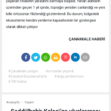
yaşanan felaketin yaralarını sarmaya başladı. Yanan alanların
üzerinden geçen 1 yıl içinde, toprağın yeniden canlandığı ve yeni
bitki örtüsünün filizlendiği gözlemlendi. Bu durum, bölgedeki
ekosistemin kendini yenileme kapasitesinin bir göstergesi
olarak dikkat çekiyor.
ÇANAKKALE HABERİ
#Çanakkale yangını
#ormanlar yeşerdi
#Eceabat Büyükanafarta
#doğa yenilenmesi
#700 hektar
Anasayfa
Yaşam