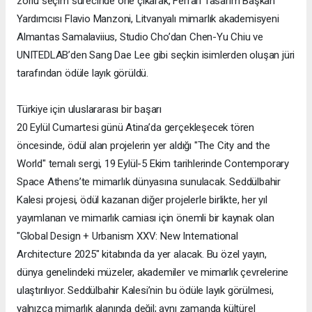
zorlu seçim sürecinde öne çıkarak, Ferrari Tasarım Başkan
Yardımcısı Flavio Manzoni, Litvanyalı mimarlık akademisyeni
Almantas Samalaviius, Studio Cho’dan Chen-Yu Chiu ve
UNITEDLAB’den Sang Dae Lee gibi seçkin isimlerden oluşan jüri
tarafından ödüle layık görüldü.
Türkiye için uluslararası bir başarı
20 Eylül Cumartesi günü Atina’da gerçekleşecek tören
öncesinde, ödül alan projelerin yer aldığı "The City and the
World" temalı sergi, 19 Eylül-5 Ekim tarihlerinde Contemporary
Space Athens’te mimarlık dünyasına sunulacak. Seddülbahir
Kalesi projesi, ödül kazanan diğer projelerle birlikte, her yıl
yayımlanan ve mimarlık camiası için önemli bir kaynak olan
"Global Design + Urbanism XXV: New International
Architecture 2025" kitabında da yer alacak. Bu özel yayın,
dünya genelindeki müzeler, akademiler ve mimarlık çevrelerine
ulaştırılıyor. Seddülbahir Kalesi’nin bu ödüle layık görülmesi,
yalnızca mimarlık alanında değil; aynı zamanda kültürel