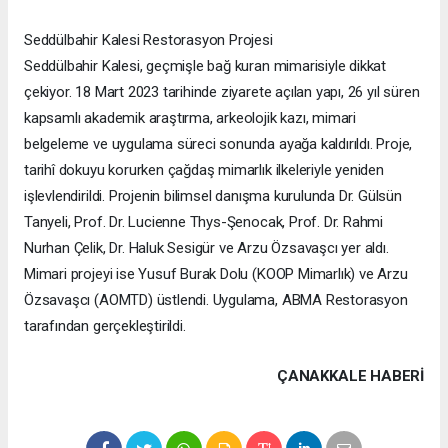
Seddülbahir Kalesi Restorasyon Projesi
Seddülbahir Kalesi, geçmişle bağ kuran mimarisiyle dikkat
çekiyor. 18 Mart 2023 tarihinde ziyarete açılan yapı, 26 yıl süren
kapsamlı akademik araştırma, arkeolojik kazı, mimari
belgeleme ve uygulama süreci sonunda ayağa kaldırıldı. Proje,
tarihî dokuyu korurken çağdaş mimarlık ilkeleriyle yeniden
işlevlendirildi. Projenin bilimsel danışma kurulunda Dr. Gülsün
Tanyeli, Prof. Dr. Lucienne Thys-Şenocak, Prof. Dr. Rahmi
Nurhan Çelik, Dr. Haluk Sesigür ve Arzu Özsavaşcı yer aldı.
Mimari projeyi ise Yusuf Burak Dolu (KOOP Mimarlık) ve Arzu
Özsavaşcı (AOMTD) üstlendi. Uygulama, ABMA Restorasyon
tarafından gerçekleştirildi.
ÇANAKKALE HABERİ