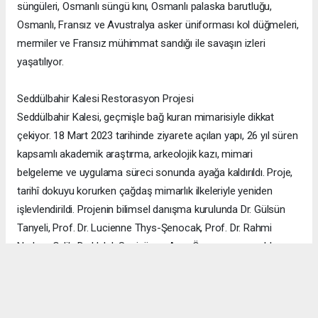
süngüleri, Osmanlı süngü kını, Osmanlı palaska barutluğu,
Osmanlı, Fransız ve Avustralya asker üniforması kol düğmeleri,
mermiler ve Fransız mühimmat sandığı ile savaşın izleri
yaşatılıyor.
Seddülbahir Kalesi Restorasyon Projesi
Seddülbahir Kalesi, geçmişle bağ kuran mimarisiyle dikkat
çekiyor. 18 Mart 2023 tarihinde ziyarete açılan yapı, 26 yıl süren
kapsamlı akademik araştırma, arkeolojik kazı, mimari
belgeleme ve uygulama süreci sonunda ayağa kaldırıldı. Proje,
tarihî dokuyu korurken çağdaş mimarlık ilkeleriyle yeniden
işlevlendirildi. Projenin bilimsel danışma kurulunda Dr. Gülsün
Tanyeli, Prof. Dr. Lucienne Thys-Şenocak, Prof. Dr. Rahmi
Nurhan Çelik, Dr. Haluk Sesigür ve Arzu Özsavaşcı yer aldı.
Mimari projeyi ise Yusuf Burak Dolu (KOOP Mimarlık) ve Arzu
Özsavaşcı (AOMTD) üstlendi. Uygulama, ABMA Restorasyon
tarafından gerçekleştirildi.