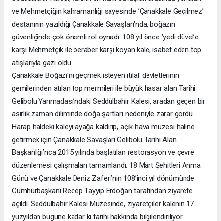
ve Mehmetçiğin kahramanlığı sayesinde ’Çanakkale Geçilmez’
destanının yazıldığı Çanakkale Savaşları’nda, boğazın
güvenliğinde çok önemli rol oynadı. 108 yıl önce ’yedi düvel’e
karşı Mehmetçik ile beraber karşı koyan kale, isabet eden top
atışlarıyla gazi oldu.
Çanakkale Boğazı’nı geçmek isteyen itilaf devletlerinin
gemilerinden atılan top mermileri ile büyük hasar alan Tarihi
Gelibolu Yarımadası’ndaki Seddülbahir Kalesi, aradan geçen bir
asırlık zaman diliminde doğa şartları nedeniyle zarar gördü.
Harap haldeki kaleyi ayağa kaldırıp, açık hava müzesi haline
getirmek için Çanakkale Savaşları Gelibolu Tarihi Alan
Başkanlığı’nca 2015 yılında başlatılan restorasyon ve çevre
düzenlemesi çalışmaları tamamlandı. 18 Mart Şehitleri Anma
Günü ve Çanakkale Deniz Zaferi’nin 108’inci yıl dönümünde
Cumhurbaşkanı Recep Tayyip Erdoğan tarafından ziyarete
açıldı. Seddülbahir Kalesi Müzesinde, ziyaretçiler kalenin 17.
yüzyıldan bugüne kadar ki tarihi hakkında bilgilendiriliyor.