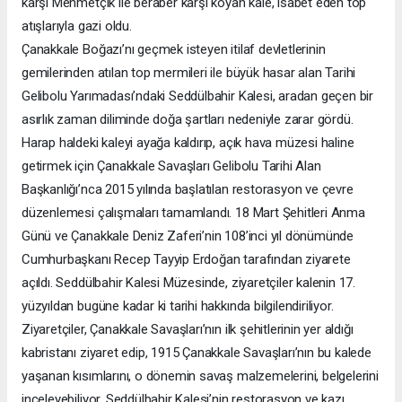
karşı Mehmetçik ile beraber karşı koyan kale, isabet eden top
atışlarıyla gazi oldu.
Çanakkale Boğazı’nı geçmek isteyen itilaf devletlerinin
gemilerinden atılan top mermileri ile büyük hasar alan Tarihi
Gelibolu Yarımadası’ndaki Seddülbahir Kalesi, aradan geçen bir
asırlık zaman diliminde doğa şartları nedeniyle zarar gördü.
Harap haldeki kaleyi ayağa kaldırıp, açık hava müzesi haline
getirmek için Çanakkale Savaşları Gelibolu Tarihi Alan
Başkanlığı’nca 2015 yılında başlatılan restorasyon ve çevre
düzenlemesi çalışmaları tamamlandı. 18 Mart Şehitleri Anma
Günü ve Çanakkale Deniz Zaferi’nin 108’inci yıl dönümünde
Cumhurbaşkanı Recep Tayyip Erdoğan tarafından ziyarete
açıldı. Seddülbahir Kalesi Müzesinde, ziyaretçiler kalenin 17.
yüzyıldan bugüne kadar ki tarihi hakkında bilgilendiriliyor.
Ziyaretçiler, Çanakkale Savaşları’nın ilk şehitlerinin yer aldığı
kabristanı ziyaret edip, 1915 Çanakkale Savaşları’nın bu kalede
yaşanan kısımlarını, o dönemin savaş malzemelerini, belgelerini
inceleyebiliyor. Seddülbahir Kalesi’nin restorasyon ve kazı