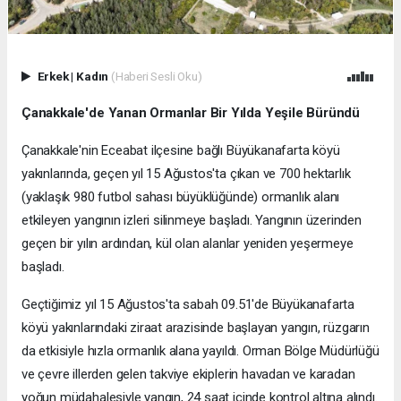
Erkek
|
Kadın
(Haberi Sesli Oku)
Çanakkale'de Yanan Ormanlar Bir Yılda Yeşile Büründü
Çanakkale'nin Eceabat ilçesine bağlı Büyükanafarta köyü
yakınlarında, geçen yıl 15 Ağustos'ta çıkan ve 700 hektarlık
(yaklaşık 980 futbol sahası büyüklüğünde) ormanlık alanı
etkileyen yangının izleri silinmeye başladı. Yangının üzerinden
geçen bir yılın ardından, kül olan alanlar yeniden yeşermeye
başladı.
Geçtiğimiz yıl 15 Ağustos'ta sabah 09.51'de Büyükanafarta
köyü yakınlarındaki ziraat arazisinde başlayan yangın, rüzgarın
da etkisiyle hızla ormanlık alana yayıldı. Orman Bölge Müdürlüğü
ve çevre illerden gelen takviye ekiplerin havadan ve karadan
yoğun müdahalesiyle yangın, 24 saat içinde kontrol altına alındı.