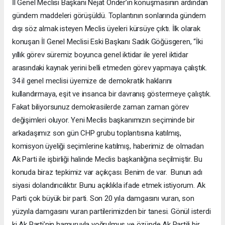
İl Genel Meclisi Başkanı Nejat Önder’in konuşmasının ardından
gündem maddeleri görüşüldü. Toplantının sonlarında gündem
dışı söz almak isteyen Meclis üyeleri kürsüye çıktı. İlk olarak
konuşan İl Genel Meclisi Eski Başkanı Sadık Göğüsgeren, “İki
yıllık görev süremiz boyunca genel iktidar ile yerel iktidar
arasındaki kaynak yerini belli etmeden görev yapmaya çalıştık.
34 il genel meclisi üyemize de demokratik haklarını
kullandırmaya, eşit ve insanca bir davranış göstermeye çalıştık.
Fakat biliyorsunuz demokrasilerde zaman zaman görev
değişimleri oluyor. Yeni Meclis başkanımızın seçiminde bir
arkadaşımız son gün CHP grubu toplantısına katılmış,
komisyon üyeliği seçimlerine katılmış, haberimiz de olmadan
Ak Parti ile işbirliği halinde Meclis başkanlığına seçilmiştir. Bu
konuda biraz tepkimiz var açıkçası. Benim de var. Bunun adı
siyasi dolandırıcılıktır. Bunu açıklıkla ifade etmek istiyorum. Ak
Parti çok büyük bir parti. Son 20 yıla damgasını vuran, son
yüzyıla damgasını vuran partilerimizden bir tanesi. Gönül isterdi
ki Ak Parti’nin hamuruyla yoğrulmuş ve özünde Ak Partili bir