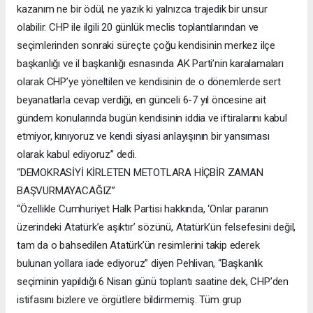
kazanım ne bir ödül, ne yazık ki yalnızca trajedik bir unsur
olabilir. CHP ile ilgili 20 günlük meclis toplantılarından ve
seçimlerinden sonraki süreçte çoğu kendisinin merkez ilçe
başkanlığı ve il başkanlığı esnasında AK Parti’nin karalamaları
olarak CHP’ye yöneltilen ve kendisinin de o dönemlerde sert
beyanatlarla cevap verdiği, en günceli 6-7 yıl öncesine ait
gündem konularında bugün kendisinin iddia ve iftiralarını kabul
etmiyor, kınıyoruz ve kendi siyasi anlayışının bir yansıması
olarak kabul ediyoruz” dedi.
“DEMOKRASİYİ KİRLETEN METOTLARA HİÇBİR ZAMAN
BAŞVURMAYACAĞIZ”
“Özellikle Cumhuriyet Halk Partisi hakkında, ‘Onlar paranın
üzerindeki Atatürk’e aşıktır’ sözünü, Atatürk’ün felsefesini değil,
tam da o bahsedilen Atatürk’ün resimlerini takip ederek
bulunan yollara iade ediyoruz” diyen Pehlivan, “Başkanlık
seçiminin yapıldığı 6 Nisan günü toplantı saatine dek, CHP’den
istifasını bizlere ve örgütlere bildirmemiş. Tüm grup