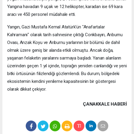
Yangına havadan 9 uçak ve 12 helikopter, karadan ise 69 kara
aracı ve 450 personel müdahale etti.
Yangın, Gazi Mustafa Kemal Atatürk'ün "Anafartalar
Kahramanı" olarak tarih sahnesine çıktığı Conkbayırı, Arıburnu
Ovası, Anzak Koyu ve Arıburnu yarlarının bir bölümü de dahil
olmak üzere geniş bir alanda etkili olmuştu. Ancak doğa,
yaşanan felaketin yaralarını sarmaya başladı. Yanan alanların
üzerinden geçen 1 yıl içinde, toprağın yeniden canlandığı ve yeni
bitki örtüsünün filizlendiği gözlemlendi. Bu durum, bölgedeki
ekosistemin kendini yenileme kapasitesinin bir göstergesi
olarak dikkat çekiyor.
ÇANAKKALE HABERİ