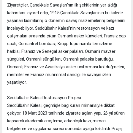
Ziyaretçiler, Çanakkale Savaşları’nın ilk şehitlerinin yer aldığı
kabristanı ziyaret edip, 1915 Çanakkale Savaşları’nın bu kalede
yaşanan kısımlarını, o dönemin savaş malzemelerini, belgelerini
inceleyebiliyor. Seddülbahir Kalesi’nin restorasyon ve kazı
çalışmaları sırasında çıkan Osmanlı asker künyeleri, Fransız cep
saati, Osmanlı el bombası, Krupp topu namlu temizleme
harbisi, Fransız ve Senegal asker palaları, Osmanlı mavzer
süngüleri, Osmanlı süngü kını, Osmanlı palaska barutluğu,
Osmanlı, Fransız ve Avustralya asker üniforması kol düğmeleri,
mermiler ve Fransız mühimmat sandığı ile savaşın izleri
yaşatılıyor.
Seddülbahir Kalesi Restorasyon Projesi
Seddülbahir Kalesi, geçmişle bağ kuran mimarisiyle dikkat
çekiyor. 18 Mart 2023 tarihinde ziyarete açılan yapı, 26 yıl süren
kapsamlı akademik araştırma, arkeolojik kazı, mimari
belgeleme ve uygulama süreci sonunda ayağa kaldırıldı. Proje,