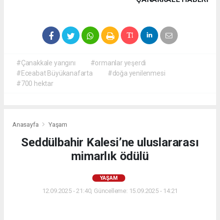
#Çanakkale yangını
#ormanlar yeşerdi
#Eceabat Büyükanafarta
#doğa yenilenmesi
#700 hektar
Anasayfa
Yaşam
Seddülbahir Kalesi’ne uluslararası
mimarlık ödülü
YAŞAM
12.09.2025 - 21:40, Güncelleme: 15.09.2025 - 14:21