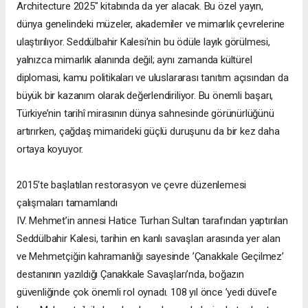
Architecture 2025" kitabında da yer alacak. Bu özel yayın,
dünya genelindeki müzeler, akademiler ve mimarlık çevrelerine
ulaştırılıyor. Seddülbahir Kalesi’nin bu ödüle layık görülmesi,
yalnızca mimarlık alanında değil; aynı zamanda kültürel
diplomasi, kamu politikaları ve uluslararası tanıtım açısından da
büyük bir kazanım olarak değerlendiriliyor. Bu önemli başarı,
Türkiye’nin tarihî mirasının dünya sahnesinde görünürlüğünü
artırırken, çağdaş mimarideki güçlü duruşunu da bir kez daha
ortaya koyuyor.
2015’te başlatılan restorasyon ve çevre düzenlemesi
çalışmaları tamamlandı
IV. Mehmet’in annesi Hatice Turhan Sultan tarafından yaptırılan
Seddülbahir Kalesi, tarihin en kanlı savaşları arasında yer alan
ve Mehmetçiğin kahramanlığı sayesinde ’Çanakkale Geçilmez’
destanının yazıldığı Çanakkale Savaşları’nda, boğazın
güvenliğinde çok önemli rol oynadı. 108 yıl önce ’yedi düvel’e