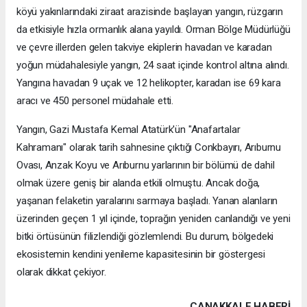
köyü yakınlarındaki ziraat arazisinde başlayan yangın, rüzgarın
da etkisiyle hızla ormanlık alana yayıldı. Orman Bölge Müdürlüğü
ve çevre illerden gelen takviye ekiplerin havadan ve karadan
yoğun müdahalesiyle yangın, 24 saat içinde kontrol altına alındı.
Yangına havadan 9 uçak ve 12 helikopter, karadan ise 69 kara
aracı ve 450 personel müdahale etti.
Yangın, Gazi Mustafa Kemal Atatürk'ün "Anafartalar
Kahramanı" olarak tarih sahnesine çıktığı Conkbayırı, Arıburnu
Ovası, Anzak Koyu ve Arıburnu yarlarının bir bölümü de dahil
olmak üzere geniş bir alanda etkili olmuştu. Ancak doğa,
yaşanan felaketin yaralarını sarmaya başladı. Yanan alanların
üzerinden geçen 1 yıl içinde, toprağın yeniden canlandığı ve yeni
bitki örtüsünün filizlendiği gözlemlendi. Bu durum, bölgedeki
ekosistemin kendini yenileme kapasitesinin bir göstergesi
olarak dikkat çekiyor.
ÇANAKKALE HABERİ