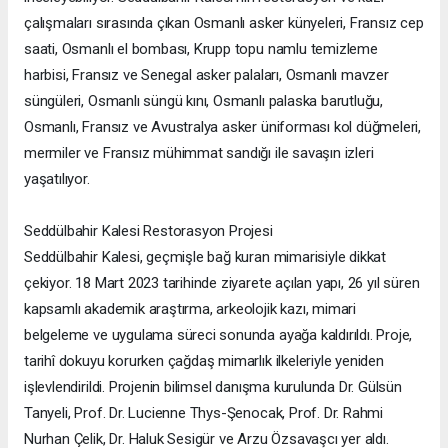
çalışmaları sırasında çıkan Osmanlı asker künyeleri, Fransız cep
saati, Osmanlı el bombası, Krupp topu namlu temizleme
harbisi, Fransız ve Senegal asker palaları, Osmanlı mavzer
süngüleri, Osmanlı süngü kını, Osmanlı palaska barutluğu,
Osmanlı, Fransız ve Avustralya asker üniforması kol düğmeleri,
mermiler ve Fransız mühimmat sandığı ile savaşın izleri
yaşatılıyor.
Seddülbahir Kalesi Restorasyon Projesi
Seddülbahir Kalesi, geçmişle bağ kuran mimarisiyle dikkat
çekiyor. 18 Mart 2023 tarihinde ziyarete açılan yapı, 26 yıl süren
kapsamlı akademik araştırma, arkeolojik kazı, mimari
belgeleme ve uygulama süreci sonunda ayağa kaldırıldı. Proje,
tarihî dokuyu korurken çağdaş mimarlık ilkeleriyle yeniden
işlevlendirildi. Projenin bilimsel danışma kurulunda Dr. Gülsün
Tanyeli, Prof. Dr. Lucienne Thys-Şenocak, Prof. Dr. Rahmi
Nurhan Çelik, Dr. Haluk Sesigür ve Arzu Özsavaşcı yer aldı.