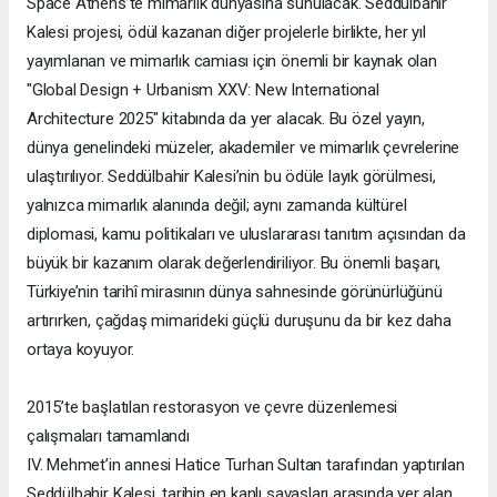
Space Athens’te mimarlık dünyasına sunulacak. Seddülbahir
Kalesi projesi, ödül kazanan diğer projelerle birlikte, her yıl
yayımlanan ve mimarlık camiası için önemli bir kaynak olan
"Global Design + Urbanism XXV: New International
Architecture 2025" kitabında da yer alacak. Bu özel yayın,
dünya genelindeki müzeler, akademiler ve mimarlık çevrelerine
ulaştırılıyor. Seddülbahir Kalesi’nin bu ödüle layık görülmesi,
yalnızca mimarlık alanında değil; aynı zamanda kültürel
diplomasi, kamu politikaları ve uluslararası tanıtım açısından da
büyük bir kazanım olarak değerlendiriliyor. Bu önemli başarı,
Türkiye’nin tarihî mirasının dünya sahnesinde görünürlüğünü
artırırken, çağdaş mimarideki güçlü duruşunu da bir kez daha
ortaya koyuyor.
2015’te başlatılan restorasyon ve çevre düzenlemesi
çalışmaları tamamlandı
IV. Mehmet’in annesi Hatice Turhan Sultan tarafından yaptırılan
Seddülbahir Kalesi, tarihin en kanlı savaşları arasında yer alan