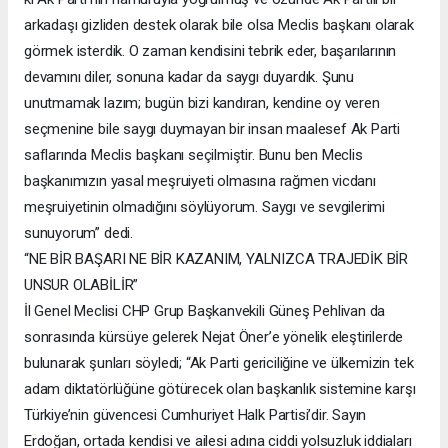
arkadaşı gizliden destek olarak bile olsa Meclis başkanı olarak
görmek isterdik. O zaman kendisini tebrik eder, başarılarının
devamını diler, sonuna kadar da saygı duyardık. Şunu
unutmamak lazım; bugün bizi kandıran, kendine oy veren
seçmenine bile saygı duymayan bir insan maalesef Ak Parti
saflarında Meclis başkanı seçilmiştir. Bunu ben Meclis
başkanımızın yasal meşruiyeti olmasına rağmen vicdanı
meşruiyetinin olmadığını söylüyorum. Saygı ve sevgilerimi
sunuyorum” dedi.
“NE BİR BAŞARI NE BİR KAZANIM, YALNIZCA TRAJEDİK BİR
UNSUR OLABİLİR”
İl Genel Meclisi CHP Grup Başkanvekili Güneş Pehlivan da
sonrasında kürsüye gelerek Nejat Öner’e yönelik eleştirilerde
bulunarak şunları söyledi; “Ak Parti gericiliğine ve ülkemizin tek
adam diktatörlüğüne götürecek olan başkanlık sistemine karşı
Türkiye’nin güvencesi Cumhuriyet Halk Partisi’dir. Sayın
Erdoğan, ortada kendisi ve ailesi adına ciddi yolsuzluk iddiaları