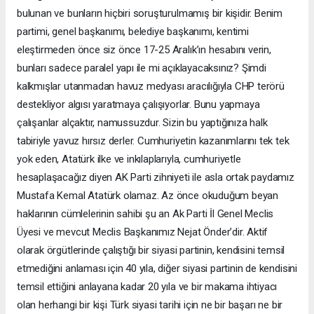
bulunan ve bunların hiçbiri soruşturulmamış bir kişidir. Benim
partimi, genel başkanımı, belediye başkanımı, kentimi
eleştirmeden önce siz önce 17-25 Aralık’ın hesabını verin,
bunları sadece paralel yapı ile mi açıklayacaksınız? Şimdi
kalkmışlar utanmadan havuz medyası aracılığıyla CHP terörü
destekliyor algısı yaratmaya çalışıyorlar. Bunu yapmaya
çalışanlar alçaktır, namussuzdur. Sizin bu yaptığınıza halk
tabiriyle yavuz hırsız derler. Cumhuriyetin kazanımlarını tek tek
yok eden, Atatürk ilke ve inkılaplarıyla, cumhuriyetle
hesaplaşacağız diyen AK Parti zihniyeti ile asla ortak paydamız
Mustafa Kemal Atatürk olamaz. Az önce okuduğum beyan
haklarının cümlelerinin sahibi şu an Ak Parti İl Genel Meclis
Üyesi ve mevcut Meclis Başkanımız Nejat Önder’dir. Aktif
olarak örgütlerinde çalıştığı bir siyasi partinin, kendisini temsil
etmediğini anlaması için 40 yıla, diğer siyasi partinin de kendisini
temsil ettiğini anlayana kadar 20 yıla ve bir makama ihtiyacı
olan herhangi bir kişi Türk siyasi tarihi için ne bir başarı ne bir