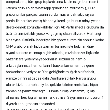
çalışmalarına, tüm grup toplantılarına katılmış, grubun resmi
iletişim grubu olan Whatsapp grubundan ayrılmamış, CHP
grubunun bir parçası tavrını sürdürmüş ancak rakip siyasi
partisi ile hareket etmiş bir adayı, kendi grubunun adayı yerine
desteklemek zorunda kaldıkları için Ak Partili meclis grubuna da
üzüntülerimizi bildiriyoruz ve geçmiş olsun diliyoruz. Herhangi
bir sayısal üstünlük hedefiyle biz görev süremizin sonuna kadar
CHP grubu olarak hiçbir zaman bu mecliste bulunan diğer
siyasi partilere mensup hiçbir arkadaşımızla benzer ilişkilerle
pazarlıklara yeltenmeyeceğimizin sözünü de hem o
arkadaşlarımıza hem onların il başkanlarına hem de genel
başkanlarına veriyoruz. Yeri geldiğinde muğlak bir ifadedir,
elimize bir fırsat geçse dahi Cumhuriyet Halk Partisi grubu
olarak bizler demokrasiyi bu şekilde kirleten metotlara hiçbir
zaman başvurmayacağız. Burada bir kişi olmamız, üç kişi
olmamız, beş kişi olmamız fark etmez. Saygılarımı sunuyorum”
diyerek konuşmasını sonlandırdı.