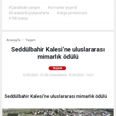
#Çanakkale yangını
#ormanlar yeşerdi
#Eceabat Büyükanafarta
#doğa yenilenmesi
#700 hektar
Anasayfa
Yaşam
Seddülbahir Kalesi’ne uluslararası
mimarlık ödülü
YAŞAM
12.09.2025 - 21:40, Güncelleme: 15.09.2025 - 14:21
Seddülbahir Kalesi’ne uluslararası mimarlık ödülü