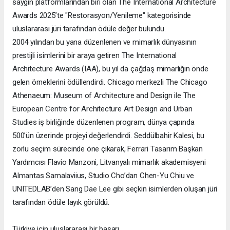
saygın platformlarından biri olan The International Architecture
Awards 2025’te "Restorasyon/Yenileme" kategorisinde
uluslararası jüri tarafından ödüle değer bulundu.
2004 yılından bu yana düzenlenen ve mimarlık dünyasının
prestijli isimlerini bir araya getiren The International
Architecture Awards (IAA), bu yıl da çağdaş mimarlığın önde
gelen örneklerini ödüllendirdi. Chicago merkezli The Chicago
Athenaeum: Museum of Architecture and Design ile The
European Centre for Architecture Art Design and Urban
Studies iş birliğinde düzenlenen program, dünya çapında
500’ün üzerinde projeyi değerlendirdi. Seddülbahir Kalesi, bu
zorlu seçim sürecinde öne çıkarak, Ferrari Tasarım Başkan
Yardımcısı Flavio Manzoni, Litvanyalı mimarlık akademisyeni
Almantas Samalaviius, Studio Cho’dan Chen-Yu Chiu ve
UNITEDLAB’den Sang Dae Lee gibi seçkin isimlerden oluşan jüri
tarafından ödüle layık görüldü.
Türkiye için uluslararası bir başarı