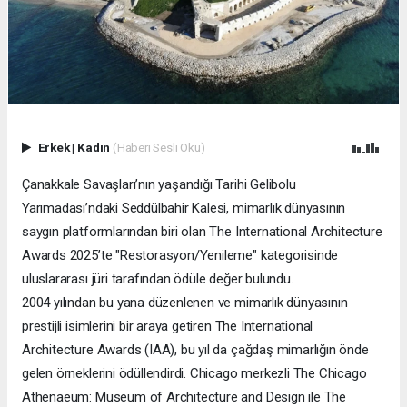
Erkek
|
Kadın
(Haberi Sesli Oku)
Çanakkale Savaşları’nın yaşandığı Tarihi Gelibolu
Yarımadası’ndaki Seddülbahir Kalesi, mimarlık dünyasının
saygın platformlarından biri olan The International Architecture
Awards 2025’te "Restorasyon/Yenileme" kategorisinde
uluslararası jüri tarafından ödüle değer bulundu.
2004 yılından bu yana düzenlenen ve mimarlık dünyasının
prestijli isimlerini bir araya getiren The International
Architecture Awards (IAA), bu yıl da çağdaş mimarlığın önde
gelen örneklerini ödüllendirdi. Chicago merkezli The Chicago
Athenaeum: Museum of Architecture and Design ile The