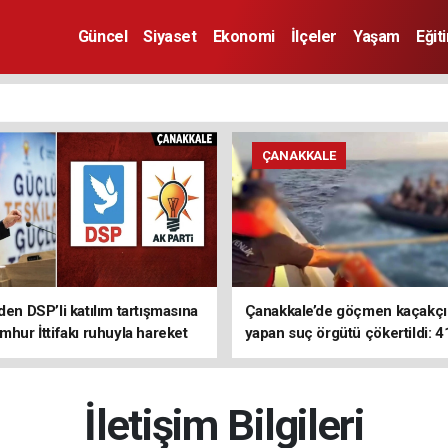
Güncel
Siyaset
Ekonomi
İlçeler
Yaşam
Eğit
ÇANAKKALE
den DSP’li katılım tartışmasına
Çanakkale’de göçmen kaçakçıl
mhur İttifakı ruhuyla hareket
yapan suç örgütü çökertildi: 4
z
tutuklama
İletişim Bilgileri