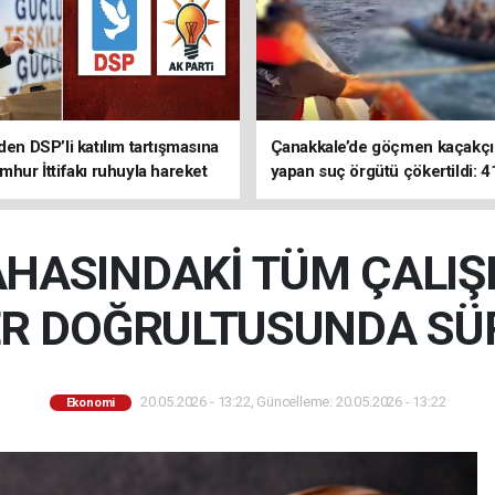
den DSP’li katılım tartışmasına
Çanakkale’de göçmen kaçakçıl
mhur İttifakı ruhuyla hareket
yapan suç örgütü çökertildi: 4
z
tutuklama
HASINDAKİ TÜM ÇALI
ER DOĞRULTUSUNDA S
20.05.2026 - 13:22, Güncelleme: 20.05.2026 - 13:22
Ekonomi