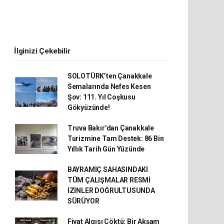
İlginizi Çekebilir
SOLOTÜRK’ten Çanakkale
Semalarında Nefes Kesen
Şov: 111. Yıl Coşkusu
Gökyüzünde!
Truva Bakır’dan Çanakkale
Turizmine Tam Destek: 86 Bin
Yıllık Tarih Gün Yüzünde
BAYRAMİÇ SAHASINDAKİ
TÜM ÇALIŞMALAR RESMİ
İZİNLER DOĞRULTUSUNDA
SÜRÜYOR
Fiyat Algısı Çöktü: Bir Akşam