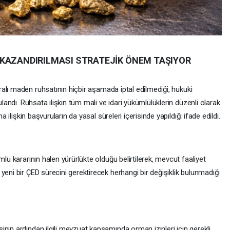
 KAZANDIRILMASI STRATEJİK ÖNEM TAŞIYOR
aralı maden ruhsatının hiçbir aşamada iptal edilmediği, hukuki
ulandı. Ruhsata ilişkin tüm mali ve idari yükümlülüklerin düzenli olarak
a ilişkin başvuruların da yasal süreleri içerisinde yapıldığı ifade edildi.
mlu kararının halen yürürlükte olduğu belirtilerek, mevcut faaliyet
yeni bir ÇED sürecini gerektirecek herhangi bir değişiklik bulunmadığı
nin ardından ilgili mevzuat kapsamında orman izinleri için gerekli