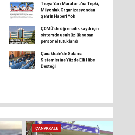
Troya Yarı Maratonu'na Tepki,
Milyonluk Organizasyondan
Şehrin Haberi Yok
ÇOMÜ’de öğrencilik kaydı için
sistemde usulsüzlük yapan
personel tutuklandı
Çanakkale’de Sulama
Sistemlerine Yüzde Elli Hibe
Desteği
ÇANAKKALE