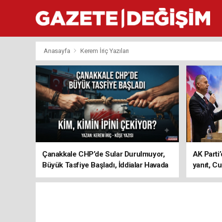
Anasayfa
Kerem İriç Yazıları
Çanakkale CHP’de Sular Durulmuyor,
AK Parti’
Büyük Tasfiye Başladı, İddialar Havada
yanıt, Cu
Uçuşuyor
ediyoru