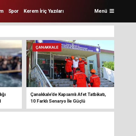
im
Spor
Kerem İriç Yazıları
Menü
ÇANAKKALE
ığı
Çanakkale’de Kapsamlı Afet Tatbikatı,
1
10 Farklı Senaryo İle Güçlü
Koordinasyon