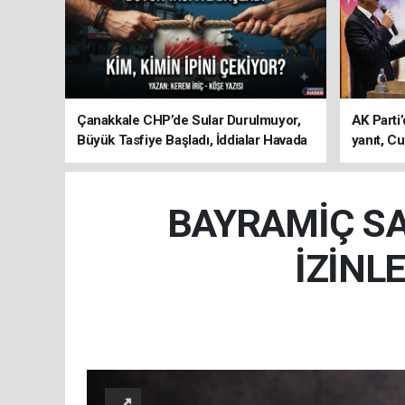
Çanakkale CHP’de Sular Durulmuyor,
AK Parti’
Büyük Tasfiye Başladı, İddialar Havada
yanıt, Cu
Uçuşuyor
ediyoru
BAYRAMİÇ SA
İZİNL