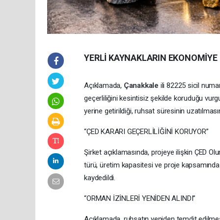
YERLİ KAYNAKLARIN EKONOMİYE
Açıklamada,
Çanakkale
ili 82225 sicil num
geçerliliğini kesintisiz şekilde koruduğu vurg
yerine getirildiği, ruhsat süresinin uzatılmasın
“ÇED KARARI GEÇERLİLİĞİNİ KORUYOR”
Şirket açıklamasında, projeye ilişkin ÇED Olu
türü, üretim kapasitesi ve proje kapsamında 
kaydedildi.
“ORMAN İZİNLERİ YENİDEN ALINDI”
Açıklamada, ruhsatın yeniden temdit edilmesi