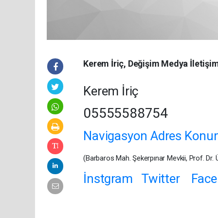
Kerem İriç, Değişim Medya İletişim
Kerem İriç
05555588754
Navigasyon Adres Konum 
(Barbaros Mah. Şekerpınar Mevkii, Prof. Dr
İnstgram
T
witter
Face