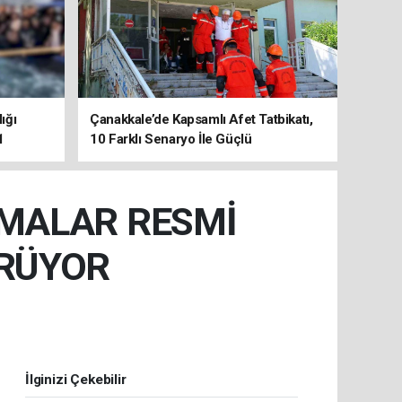
ığı
Çanakkale’de Kapsamlı Afet Tatbikatı,
1
10 Farklı Senaryo İle Güçlü
Koordinasyon
ŞMALAR RESMİ
ÜRÜYOR
İlginizi Çekebilir