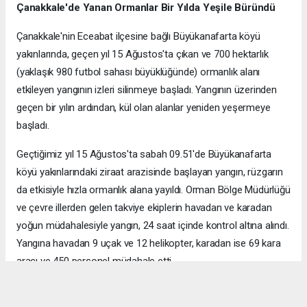
Çanakkale'de Yanan Ormanlar Bir Yılda Yeşile Büründü
Çanakkale'nin Eceabat ilçesine bağlı Büyükanafarta köyü
yakınlarında, geçen yıl 15 Ağustos'ta çıkan ve 700 hektarlık
(yaklaşık 980 futbol sahası büyüklüğünde) ormanlık alanı
etkileyen yangının izleri silinmeye başladı. Yangının üzerinden
geçen bir yılın ardından, kül olan alanlar yeniden yeşermeye
başladı.
Geçtiğimiz yıl 15 Ağustos'ta sabah 09.51'de Büyükanafarta
köyü yakınlarındaki ziraat arazisinde başlayan yangın, rüzgarın
da etkisiyle hızla ormanlık alana yayıldı. Orman Bölge Müdürlüğü
ve çevre illerden gelen takviye ekiplerin havadan ve karadan
yoğun müdahalesiyle yangın, 24 saat içinde kontrol altına alındı.
Yangına havadan 9 uçak ve 12 helikopter, karadan ise 69 kara
aracı ve 450 personel müdahale etti.
Yangın, Gazi Mustafa Kemal Atatürk'ün "Anafartalar