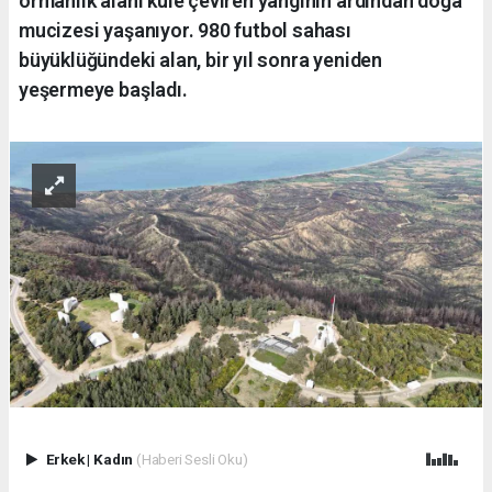
ormanlık alanı küle çeviren yangının ardından doğa
mucizesi yaşanıyor. 980 futbol sahası
büyüklüğündeki alan, bir yıl sonra yeniden
yeşermeye başladı.
Erkek
|
Kadın
(Haberi Sesli Oku)