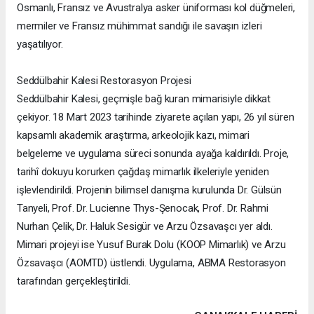
Osmanlı, Fransız ve Avustralya asker üniforması kol düğmeleri,
mermiler ve Fransız mühimmat sandığı ile savaşın izleri
yaşatılıyor.
Seddülbahir Kalesi Restorasyon Projesi
Seddülbahir Kalesi, geçmişle bağ kuran mimarisiyle dikkat
çekiyor. 18 Mart 2023 tarihinde ziyarete açılan yapı, 26 yıl süren
kapsamlı akademik araştırma, arkeolojik kazı, mimari
belgeleme ve uygulama süreci sonunda ayağa kaldırıldı. Proje,
tarihî dokuyu korurken çağdaş mimarlık ilkeleriyle yeniden
işlevlendirildi. Projenin bilimsel danışma kurulunda Dr. Gülsün
Tanyeli, Prof. Dr. Lucienne Thys-Şenocak, Prof. Dr. Rahmi
Nurhan Çelik, Dr. Haluk Sesigür ve Arzu Özsavaşcı yer aldı.
Mimari projeyi ise Yusuf Burak Dolu (KOOP Mimarlık) ve Arzu
Özsavaşcı (AOMTD) üstlendi. Uygulama, ABMA Restorasyon
tarafından gerçekleştirildi.