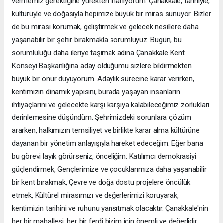
vermemiz gerektiğine yürekten inanıyorum. Çanakkale, tarihiyle,
kültürüyle ve doğasıyla hepimize büyük bir miras sunuyor. Bizler
de bu mirası korumak, geliştirmek ve gelecek nesillere daha
yaşanabilir bir şehir bırakmakla sorumluyuz. Bugün, bu
sorumluluğu daha ileriye taşımak adına Çanakkale Kent
Konseyi Başkanlığına aday olduğumu sizlere bildirmekten
büyük bir onur duyuyorum. Adaylık sürecine karar verirken,
kentimizin dinamik yapısını, burada yaşayan insanların
ihtiyaçlarını ve gelecekte karşı karşıya kalabileceğimiz zorlukları
derinlemesine düşündüm. Şehrimizdeki sorunlara çözüm
ararken, halkımızın temsiliyet ve birlikte karar alma kültürüne
dayanan bir yönetim anlayışıyla hareket edeceğim. Eğer bana
bu görevi layık görürseniz, önceliğim: Katılımcı demokrasiyi
güçlendirmek, Gençlerimize ve çocuklarımıza daha yaşanabilir
bir kent bırakmak, Çevre ve doğa dostu projelere öncülük
etmek, Kültürel mirasımızı ve değerlerimizi koruyarak,
kentimizin tarihini ve ruhunu yansıtmak olacaktır. Çanakkale'nin
her bir mahallesi, her bir ferdi bizim için önemli ve değerlidir.