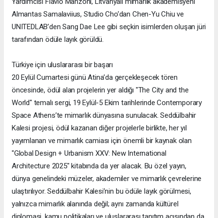
Yardımcısı Flavio Manzoni, Litvanyalı mimarlık akademisyeni
Almantas Samalaviius, Studio Cho’dan Chen-Yu Chiu ve
UNITEDLAB’den Sang Dae Lee gibi seçkin isimlerden oluşan jüri
tarafından ödüle layık görüldü.
Türkiye için uluslararası bir başarı
20 Eylül Cumartesi günü Atina’da gerçekleşecek tören
öncesinde, ödül alan projelerin yer aldığı "The City and the
World" temalı sergi, 19 Eylül-5 Ekim tarihlerinde Contemporary
Space Athens’te mimarlık dünyasına sunulacak. Seddülbahir
Kalesi projesi, ödül kazanan diğer projelerle birlikte, her yıl
yayımlanan ve mimarlık camiası için önemli bir kaynak olan
"Global Design + Urbanism XXV: New International
Architecture 2025" kitabında da yer alacak. Bu özel yayın,
dünya genelindeki müzeler, akademiler ve mimarlık çevrelerine
ulaştırılıyor. Seddülbahir Kalesi’nin bu ödüle layık görülmesi,
yalnızca mimarlık alanında değil; aynı zamanda kültürel
diplomasi, kamu politikaları ve uluslararası tanıtım açısından da