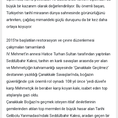
büyük bir kazanım olarak değerlendiriliyor. Bu önemli başarı,
Türkiye’nin tarihî mirasının dünya sahnesinde görünürlüğünü
artırırken, çağdaş mimarideki güçlü duruşunu da bir kez daha
ortaya koyuyor.
2015’te başlatılan restorasyon ve çevre düzenlemesi
çalışmaları tamamlandı
IV. Mehmet’in annesi Hatice Turhan Sultan tarafından yaptırılan
Seddülbahir Kalesi, tarihin en kanlı savaşları arasında yer alan
ve Mehmetçiğin kahramanlığı sayesinde ’Çanakkale Geçilmez’
destanının yazıldığı Çanakkale Savaşları’nda, boğazın
güvenliğinde çok önemli rol oynadı. 108 yıl önce ’yedi düvel’e
karşı Mehmetçik ile beraber karşı koyan kale, isabet eden top
atışlarıyla gazi oldu.
Çanakkale Boğazı’nı geçmek isteyen itilaf devletlerinin
gemilerinden atılan top mermileri ile büyük hasar alan Tarihi
Gelibolu Yarımadası’ndaki Seddülbahir Kalesi, aradan geçen bir