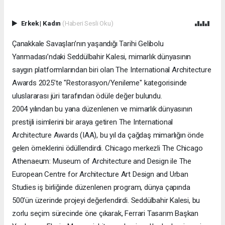
Erkek
|
Kadın
(Haberi Sesli Oku)
Çanakkale Savaşları’nın yaşandığı Tarihi Gelibolu
Yarımadası’ndaki Seddülbahir Kalesi, mimarlık dünyasının
saygın platformlarından biri olan The International Architecture
Awards 2025’te "Restorasyon/Yenileme" kategorisinde
uluslararası jüri tarafından ödüle değer bulundu.
2004 yılından bu yana düzenlenen ve mimarlık dünyasının
prestijli isimlerini bir araya getiren The International
Architecture Awards (IAA), bu yıl da çağdaş mimarlığın önde
gelen örneklerini ödüllendirdi. Chicago merkezli The Chicago
Athenaeum: Museum of Architecture and Design ile The
European Centre for Architecture Art Design and Urban
Studies iş birliğinde düzenlenen program, dünya çapında
500’ün üzerinde projeyi değerlendirdi. Seddülbahir Kalesi, bu
zorlu seçim sürecinde öne çıkarak, Ferrari Tasarım Başkan