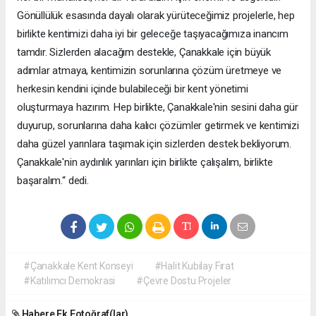
Gönüllülük esasında dayalı olarak yürüteceğimiz projelerle, hep
birlikte kentimizi daha iyi bir geleceğe taşıyacağımıza inancım
tamdır. Sizlerden alacağım destekle, Çanakkale için büyük
adımlar atmaya, kentimizin sorunlarına çözüm üretmeye ve
herkesin kendini içinde bulabileceği bir kent yönetimi
oluşturmaya hazırım. Hep birlikte, Çanakkale'nin sesini daha gür
duyurup, sorunlarına daha kalıcı çözümler getirmek ve kentimizi
daha güzel yarınlara taşımak için sizlerden destek bekliyorum.
Çanakkale'nin aydınlık yarınları için birlikte çalışalım, birlikte
başaralım.“ dedi.
#Çanakkale Kent Konseyi
#Halit Kubilay Fırat
#Katılımcı Demokrasi
#Çevre Dostu Projeler
Habere Ek Fotoğraf(lar)