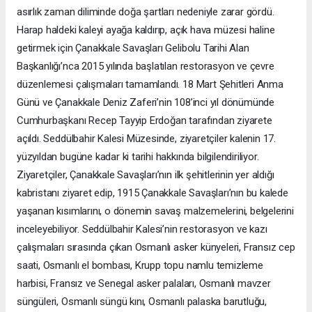
asırlık zaman diliminde doğa şartları nedeniyle zarar gördü.
Harap haldeki kaleyi ayağa kaldırıp, açık hava müzesi haline
getirmek için Çanakkale Savaşları Gelibolu Tarihi Alan
Başkanlığı’nca 2015 yılında başlatılan restorasyon ve çevre
düzenlemesi çalışmaları tamamlandı. 18 Mart Şehitleri Anma
Günü ve Çanakkale Deniz Zaferi’nin 108’inci yıl dönümünde
Cumhurbaşkanı Recep Tayyip Erdoğan tarafından ziyarete
açıldı. Seddülbahir Kalesi Müzesinde, ziyaretçiler kalenin 17.
yüzyıldan bugüne kadar ki tarihi hakkında bilgilendiriliyor.
Ziyaretçiler, Çanakkale Savaşları’nın ilk şehitlerinin yer aldığı
kabristanı ziyaret edip, 1915 Çanakkale Savaşları’nın bu kalede
yaşanan kısımlarını, o dönemin savaş malzemelerini, belgelerini
inceleyebiliyor. Seddülbahir Kalesi’nin restorasyon ve kazı
çalışmaları sırasında çıkan Osmanlı asker künyeleri, Fransız cep
saati, Osmanlı el bombası, Krupp topu namlu temizleme
harbisi, Fransız ve Senegal asker palaları, Osmanlı mavzer
süngüleri, Osmanlı süngü kını, Osmanlı palaska barutluğu,