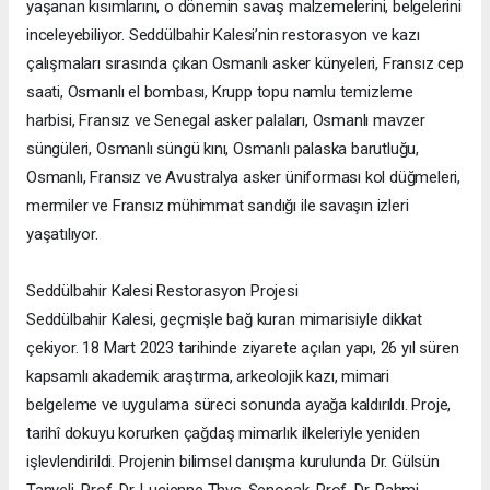
yaşanan kısımlarını, o dönemin savaş malzemelerini, belgelerini
inceleyebiliyor. Seddülbahir Kalesi’nin restorasyon ve kazı
çalışmaları sırasında çıkan Osmanlı asker künyeleri, Fransız cep
saati, Osmanlı el bombası, Krupp topu namlu temizleme
harbisi, Fransız ve Senegal asker palaları, Osmanlı mavzer
süngüleri, Osmanlı süngü kını, Osmanlı palaska barutluğu,
Osmanlı, Fransız ve Avustralya asker üniforması kol düğmeleri,
mermiler ve Fransız mühimmat sandığı ile savaşın izleri
yaşatılıyor.
Seddülbahir Kalesi Restorasyon Projesi
Seddülbahir Kalesi, geçmişle bağ kuran mimarisiyle dikkat
çekiyor. 18 Mart 2023 tarihinde ziyarete açılan yapı, 26 yıl süren
kapsamlı akademik araştırma, arkeolojik kazı, mimari
belgeleme ve uygulama süreci sonunda ayağa kaldırıldı. Proje,
tarihî dokuyu korurken çağdaş mimarlık ilkeleriyle yeniden
işlevlendirildi. Projenin bilimsel danışma kurulunda Dr. Gülsün