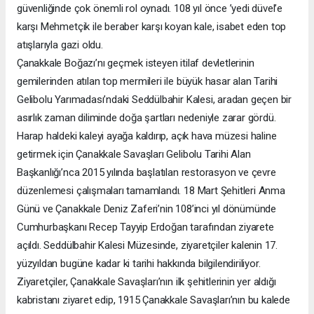
güvenliğinde çok önemli rol oynadı. 108 yıl önce ’yedi düvel’e
karşı Mehmetçik ile beraber karşı koyan kale, isabet eden top
atışlarıyla gazi oldu.
Çanakkale Boğazı’nı geçmek isteyen itilaf devletlerinin
gemilerinden atılan top mermileri ile büyük hasar alan Tarihi
Gelibolu Yarımadası’ndaki Seddülbahir Kalesi, aradan geçen bir
asırlık zaman diliminde doğa şartları nedeniyle zarar gördü.
Harap haldeki kaleyi ayağa kaldırıp, açık hava müzesi haline
getirmek için Çanakkale Savaşları Gelibolu Tarihi Alan
Başkanlığı’nca 2015 yılında başlatılan restorasyon ve çevre
düzenlemesi çalışmaları tamamlandı. 18 Mart Şehitleri Anma
Günü ve Çanakkale Deniz Zaferi’nin 108’inci yıl dönümünde
Cumhurbaşkanı Recep Tayyip Erdoğan tarafından ziyarete
açıldı. Seddülbahir Kalesi Müzesinde, ziyaretçiler kalenin 17.
yüzyıldan bugüne kadar ki tarihi hakkında bilgilendiriliyor.
Ziyaretçiler, Çanakkale Savaşları’nın ilk şehitlerinin yer aldığı
kabristanı ziyaret edip, 1915 Çanakkale Savaşları’nın bu kalede