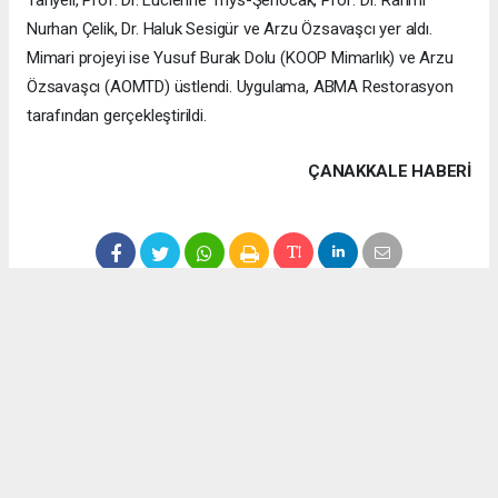
Tanyeli, Prof. Dr. Lucienne Thys-Şenocak, Prof. Dr. Rahmi
Nurhan Çelik, Dr. Haluk Sesigür ve Arzu Özsavaşcı yer aldı.
Mimari projeyi ise Yusuf Burak Dolu (KOOP Mimarlık) ve Arzu
Özsavaşcı (AOMTD) üstlendi. Uygulama, ABMA Restorasyon
tarafından gerçekleştirildi.
ÇANAKKALE HABERİ
haber paketi
haber scripti
haber yazılımı
Tüm hakları saklı tutulmaktadır.Copyright 2026©
Haber Yazılımı:
Web Aksiyon ®