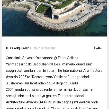
Erkek
|
Kadın
(Haberi Sesli Oku)
Çanakkale Savaşları’nın yaşandığı Tarihi Gelibolu
Yarımadası’ndaki Seddülbahir Kalesi, mimarlık dünyasının
saygın platformlarından biri olan The International Architecture
Awards 2025’te "Restorasyon/Yenileme" kategorisinde
uluslararası jüri tarafından ödüle değer bulundu.
2004 yılından bu yana düzenlenen ve mimarlık dünyasının
prestijli isimlerini bir araya getiren The International
Architecture Awards (IAA), bu yıl da çağdaş mimarlığın önde
gelen örneklerini ödüllendirdi. Chicago merkezli The Chicago