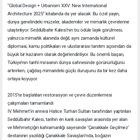
"Global Design + Urbanism XXV: New International
Architecture 2025" kitabında da yer alacak. Bu özel yayın,
dünya genelindeki müzeler, akademiler ve mimarlık çevrelerine
ulaştırılıyor. Seddülbahir Kalesi’nin bu ödüle layık görülmesi,
yalnızca mimarlık alanında değil; aynı zamanda kültürel
diplomasi, kamu politikaları ve uluslararası tanıtım açısından da
büyük bir kazanım olarak değerlendiriliyor. Bu önemli başarı,
Türkiye’nin tarihî mirasının dünya sahnesinde görünürlüğünü
artırırken, çağdaş mimarideki güçlü duruşunu da bir kez daha
ortaya koyuyor.
2015’te başlatılan restorasyon ve çevre düzenlemesi
çalışmaları tamamlandı
IV. Mehmet’in annesi Hatice Turhan Sultan tarafından yaptırılan
Seddülbahir Kalesi, tarihin en kanlı savaşları arasında yer alan
ve Mehmetçiğin kahramanlığı sayesinde ’Çanakkale Geçilmez’
destanının yazıldığı Çanakkale Savaşları’nda, boğazın