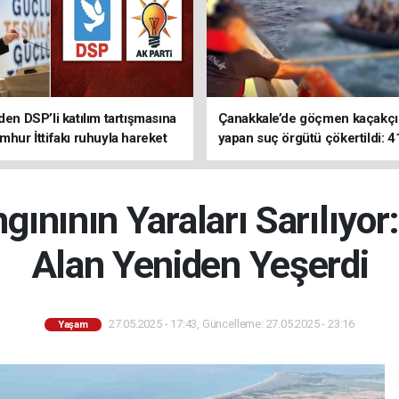
den DSP’li katılım tartışmasına
Çanakkale’de göçmen kaçakçıl
mhur İttifakı ruhuyla hareket
yapan suç örgütü çökertildi: 4
z
tutuklama
ınının Yaraları Sarılıyor
Alan Yeniden Yeşerdi
27.05.2025 - 17:43, Güncelleme: 27.05.2025 - 23:16
Yaşam