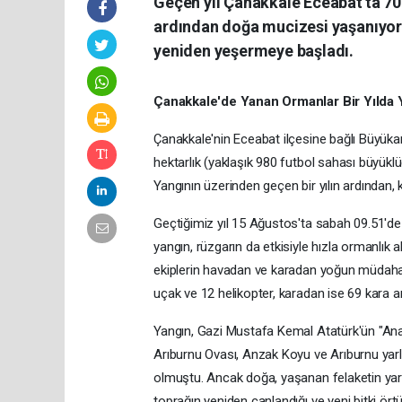
Geçen yıl Çanakkale Eceabat'ta 700
ardından doğa mucizesi yaşanıyor. 
yeniden yeşermeye başladı.
Çanakkale'de Yanan Ormanlar Bir Yılda 
Çanakkale'nin Eceabat ilçesine bağlı Büyüka
hektarlık (yaklaşık 980 futbol sahası büyüklü
Yangının üzerinden geçen bir yılın ardından,
Geçtiğimiz yıl 15 Ağustos'ta sabah 09.51'de
yangın, rüzgarın da etkisiyle hızla ormanlık 
ekiplerin havadan ve karadan yoğun müdahale
uçak ve 12 helikopter, karadan ise 69 kara a
Yangın, Gazi Mustafa Kemal Atatürk'ün "Anaf
Arıburnu Ovası, Anzak Koyu ve Arıburnu yarla
olmuştu. Ancak doğa, yaşanan felaketin yaral
toprağın yeniden canlandığı ve yeni bitki ör