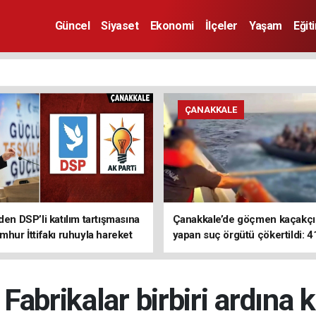
Güncel
Siyaset
Ekonomi
İlçeler
Yaşam
Eğit
ÇANAKKALE
den DSP’li katılım tartışmasına
Çanakkale’de göçmen kaçakçıl
mhur İttifakı ruhuyla hareket
yapan suç örgütü çökertildi: 4
z
tutuklama
 Fabrikalar birbiri ardına 