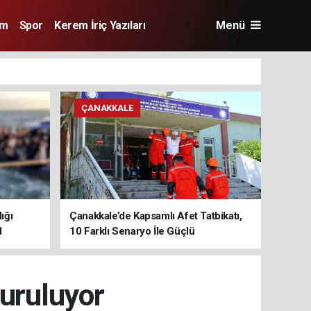
im
Spor
Kerem İriç Yazıları
Menü
ÇANAKKALE
ığı
Çanakkale’de Kapsamlı Afet Tatbikatı,
1
10 Farklı Senaryo İle Güçlü
Koordinasyon
kuruluyor