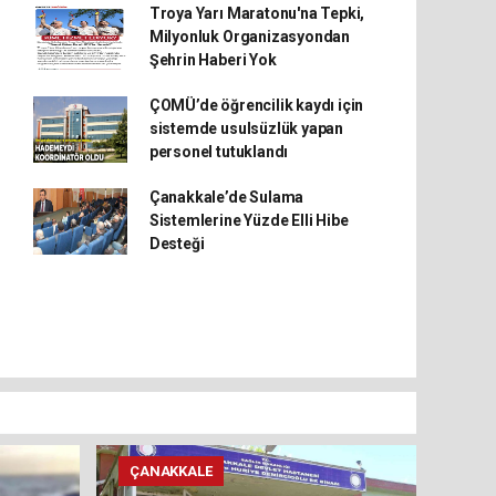
Troya Yarı Maratonu'na Tepki,
Milyonluk Organizasyondan
Şehrin Haberi Yok
ÇOMÜ’de öğrencilik kaydı için
sistemde usulsüzlük yapan
personel tutuklandı
Çanakkale’de Sulama
Sistemlerine Yüzde Elli Hibe
Desteği
ÇANAKKALE