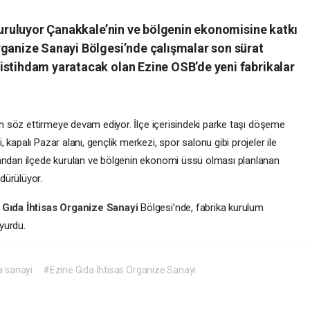
 kuruluyor Çanakkale’nin ve bölgenin ekonomisine katkı
rganize Sanayi Bölgesi’nde çalışmalar son sürat
istihdam yaratacak olan Ezine OSB’de yeni fabrikalar
dan söz ettirmeye devam ediyor. İlçe içerisindeki parke taşı döşeme
kapalı Pazar alanı, gençlik merkezi, spor salonu gibi projeler ile
yandan ilçede kurulan ve bölgenin ekonomi üssü olması planlanan
dürülüyor.
 Gıda İhtisas Organize Sanayi
Bölgesi’nde, fabrika kurulum
yurdu.
a sanayi
#Ezine Gıda İhtisas Organize Sanayi