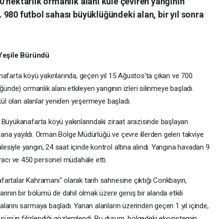
 hektarlık ormanlık alanı küle çeviren yangının
980 futbol sahası büyüklüğündeki alan, bir yıl sonra
Yeşile Büründü
nafarta köyü yakınlarında, geçen yıl 15 Ağustos'ta çıkan ve 700
ğünde) ormanlık alanı etkileyen yangının izleri silinmeye başladı.
 kül olan alanlar yeniden yeşermeye başladı.
 Büyükanafarta köyü yakınlarındaki ziraat arazisinde başlayan
alana yayıldı. Orman Bölge Müdürlüğü ve çevre illerden gelen takviye
siyle yangın, 24 saat içinde kontrol altına alındı. Yangına havadan 9
racı ve 450 personel müdahale etti.
artalar Kahramanı" olarak tarih sahnesine çıktığı Conkbayırı,
rının bir bölümü de dahil olmak üzere geniş bir alanda etkili
arını sarmaya başladı. Yanan alanların üzerinden geçen 1 yıl içinde,
tüsünün filizlendiği gözlemlendi. Bu durum, bölgedeki ekosistemin