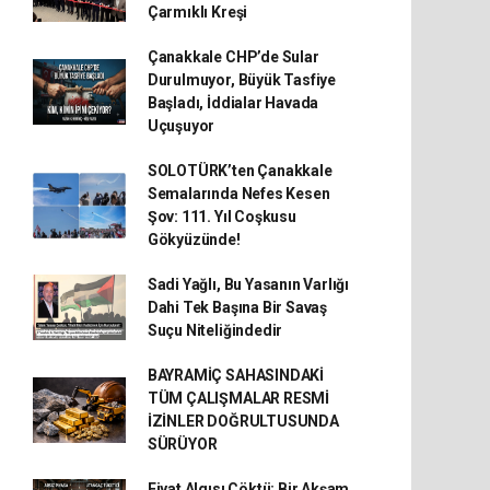
Çarmıklı Kreşi
Çanakkale CHP’de Sular
Durulmuyor, Büyük Tasfiye
Başladı, İddialar Havada
Uçuşuyor
SOLOTÜRK’ten Çanakkale
Semalarında Nefes Kesen
Şov: 111. Yıl Coşkusu
Gökyüzünde!
Sadi Yağlı, Bu Yasanın Varlığı
Dahi Tek Başına Bir Savaş
Suçu Niteliğindedir
BAYRAMİÇ SAHASINDAKİ
TÜM ÇALIŞMALAR RESMİ
İZİNLER DOĞRULTUSUNDA
SÜRÜYOR
Fiyat Algısı Çöktü: Bir Akşam