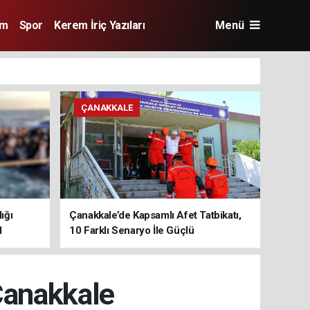
im
Spor
Kerem İriç Yazıları
Menü
ÇANAKKALE
ığı
Çanakkale’de Kapsamlı Afet Tatbikatı,
1
10 Farklı Senaryo İle Güçlü
Koordinasyon
Çanakkale