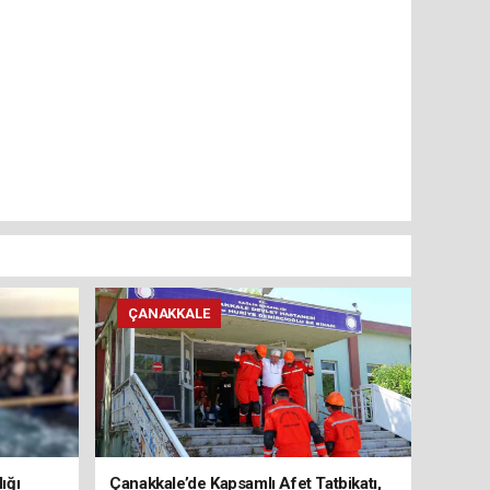
ÇANAKKALE
ığı
Çanakkale’de Kapsamlı Afet Tatbikatı,