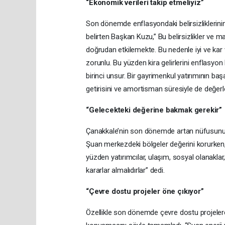
“Ekonomik verileri takip etmeliyiz”
Son dönemde enflasyondaki belirsizliklerinin v
belirten Başkan Kuzu,” Bu belirsizlikler ve mal
doğrudan etkilemekte. Bu nedenle iyi ve kar
zorunlu. Bu yüzden kira gelirlerini enflasy
birinci unsur. Bir gayrimenkul yatırımının b
getirisini ve amortisman süresiyle de değerl
“Gelecekteki değerine bakmak gerekir”
Çanakkale’nin son dönemde artan nüfusunun 
Şuan merkezdeki bölgeler değerini korurken,
yüzden yatırımcılar, ulaşım, sosyal olanaklar, 
kararlar almalıdırlar” dedi.
“Çevre dostu projeler öne çıkıyor”
Özellikle son dönemde çevre dostu projelere o