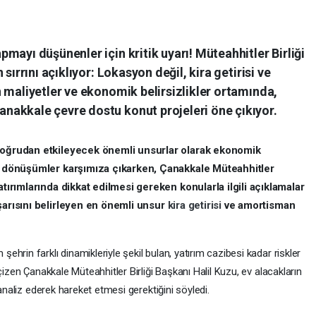
mayı düşünenler için kritik uyarı! Müteahhitler Birliği
sırrını açıklıyor: Lokasyon değil, kira getirisi ve
 maliyetler ve ekonomik belirsizlikler ortamında,
akkale çevre dostu konut projeleri öne çıkıyor.
 doğrudan etkileyecek önemli unsurlar olarak ekonomik
ik dönüşümler karşımıza çıkarken, Çanakkale Müteahhitler
atırımlarında dikkat edilmesi gereken konularla ilgili açıklamalar
şarısını belirleyen en önemli unsur
kira getirisi
ve amortisman
hrin farklı dinamikleriyle şekil bulan, yatırım cazibesi kadar riskler
çizen Çanakkale Müteahhitler Birliği Başkanı Halil Kuzu, ev alacakların
 analiz ederek hareket etmesi gerektiğini söyledi.