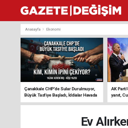
Anasayfa
Ekonomi
Çanakkale CHP’de Sular Durulmuyor,
AK Parti’
Büyük Tasfiye Başladı, İddialar Havada
yanıt, Cu
Uçuşuyor
ediyoru
Ev Alırk