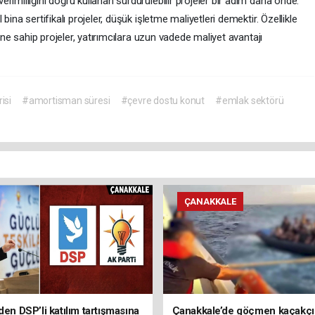
rimliliğini doğru kullanan sürdürülebilir projeler bir adım daha önde.
ina sertifikalı projeler, düşük işletme maliyetleri demektir. Özellikle
rine sahip projeler, yatırımcılara uzun vadede maliyet avantajı
isi
#amortisman süresi
#çevre dostu konut
#emlak sektörü
ÇANAKKALE
den DSP’li katılım tartışmasına
Çanakkale’de göçmen kaçakçıl