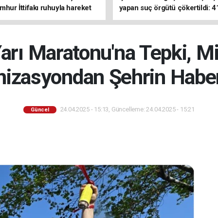
mhur İttifakı ruhuyla hareket
yapan suç örgütü çökertildi: 4
z
tutuklama
arı Maratonu'na Tepki, M
nizasyondan Şehrin Haber
24.04.2025 - 15:13, Güncelleme: 24.04.2025 - 15:21
Güncel