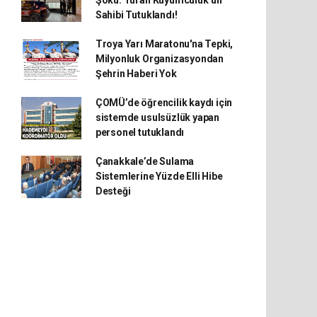
Şoku: Turan Kuyumculuk’un
Sahibi Tutuklandı!
Troya Yarı Maratonu'na Tepki,
Milyonluk Organizasyondan
Şehrin Haberi Yok
ÇOMÜ’de öğrencilik kaydı için
sistemde usulsüzlük yapan
personel tutuklandı
Çanakkale’de Sulama
Sistemlerine Yüzde Elli Hibe
Desteği