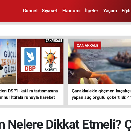
Güncel
Siyaset
Ekonomi
İlçeler
Yaşam
Eğit
ÇANAKKALE
den DSP’li katılım tartışmasına
Çanakkale’de göçmen kaçakçıl
mhur İttifakı ruhuyla hareket
yapan suç örgütü çökertildi: 4
z
tutuklama
en Nelere Dikkat Etmeli? 