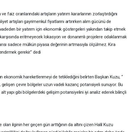
e faiz oranlarındaki artışların yatırım kararlarının zorlaştırdığını
iyet artışları gayrimenkul fiyatlarını artırırken alım gücünü de
 vadeden bir yatırım için ekonomik göstergeleri yakından takip etmek
on karşısında eritmeyecek lokasyon ve donanımlı projelere odaklanmak
aşarısı sadece mülkün piyasa değerinin artmasıyla ölçülmez. Kira
endirmek gerekir.” dedi
ekonomik hareketlenmeyi de tetiklediğini belirten Başkan Kuzu, “
 gelişen çevre bölgeler uzun vadeli kazanç potansiyeli sunuyor. Bu
alt yapı gibi bölgelerdeki gelişim potansiyelini iyi analiz ederek bilinçli
lan ilginin her geçen gün arttığının da altını çizen Halil Kuzu