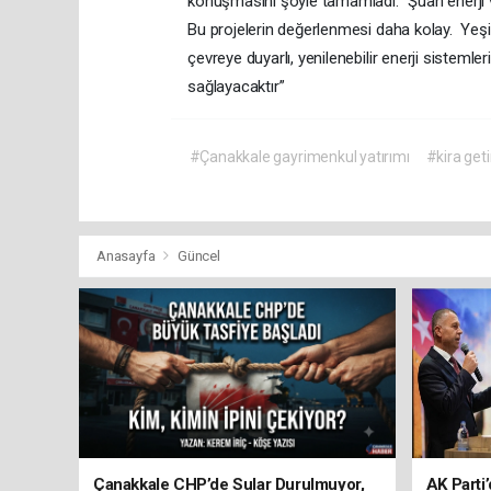
konuşmasını şöyle tamamladı. “Şuan enerji ve
Bu projelerin değerlenmesi daha kolay. Yeşil b
çevreye duyarlı, yenilenebilir enerji sistemle
sağlayacaktır”
#Çanakkale gayrimenkul yatırımı
#kira getir
Anasayfa
Güncel
Çanakkale CHP’de Sular Durulmuyor,
AK Parti’