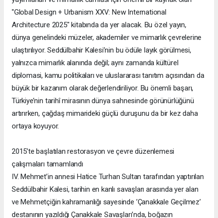
"Global Design + Urbanism XXV: New International
Architecture 2025" kitabında da yer alacak. Bu özel yayın,
dünya genelindeki müzeler, akademiler ve mimarlık çevrelerine
ulaştırılıyor. Seddülbahir Kalesi’nin bu ödüle layık görülmesi,
yalnızca mimarlık alanında değil; aynı zamanda kültürel
diplomasi, kamu politikaları ve uluslararası tanıtım açısından da
büyük bir kazanım olarak değerlendiriliyor. Bu önemli başarı,
Türkiye’nin tarihî mirasının dünya sahnesinde görünürlüğünü
artırırken, çağdaş mimarideki güçlü duruşunu da bir kez daha
ortaya koyuyor.
2015’te başlatılan restorasyon ve çevre düzenlemesi
çalışmaları tamamlandı
IV. Mehmet’in annesi Hatice Turhan Sultan tarafından yaptırılan
Seddülbahir Kalesi, tarihin en kanlı savaşları arasında yer alan
ve Mehmetçiğin kahramanlığı sayesinde ’Çanakkale Geçilmez’
destanının yazıldığı Çanakkale Savaşları’nda, boğazın