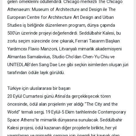
gelen örneklerini ödüllendirdi. Chicago merkezli The Chicago
Athenaeum: Museum of Architecture and Design ile The
European Centre for Architecture Art Design and Urban
Studies iş birliğinde düzenlenen program, dünya çapında
500’ün üzerinde projeyi değerlendirdi. Seddülbahir Kalesi, bu
zorlu seçim sürecinde öne çıkarak, Ferrari Tasarım Başkan
Yardımcısı Flavio Manzoni, Litvanyalı mimarlık akademisyeni
Almantas Samalaviius, Studio Cho’dan Chen-Yu Chiu ve
UNITEDLAB’den Sang Dae Lee gibi seçkin isimlerden oluşan jüri
tarafından ödüle layık görüldü.
Türkiye için uluslararası bir başarı
20 Eylül Cumartesi günü Atina’da gerçekleşecek tören
öncesinde, ödül alan projelerin yer aldığı "The City and the
World" temalı sergi, 19 Eylül-5 Ekim tarihlerinde Contemporary
Space Athens’te mimarlık dünyasına sunulacak. Seddülbahir
Kalesi projesi, ödül kazanan diğer projelerle birlikte, her yıl
yayımlanan ve mimarlık camiası için önemli bir kaynak olan