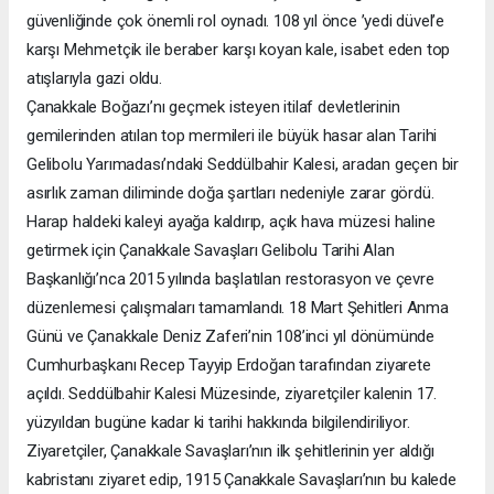
güvenliğinde çok önemli rol oynadı. 108 yıl önce ’yedi düvel’e
karşı Mehmetçik ile beraber karşı koyan kale, isabet eden top
atışlarıyla gazi oldu.
Çanakkale Boğazı’nı geçmek isteyen itilaf devletlerinin
gemilerinden atılan top mermileri ile büyük hasar alan Tarihi
Gelibolu Yarımadası’ndaki Seddülbahir Kalesi, aradan geçen bir
asırlık zaman diliminde doğa şartları nedeniyle zarar gördü.
Harap haldeki kaleyi ayağa kaldırıp, açık hava müzesi haline
getirmek için Çanakkale Savaşları Gelibolu Tarihi Alan
Başkanlığı’nca 2015 yılında başlatılan restorasyon ve çevre
düzenlemesi çalışmaları tamamlandı. 18 Mart Şehitleri Anma
Günü ve Çanakkale Deniz Zaferi’nin 108’inci yıl dönümünde
Cumhurbaşkanı Recep Tayyip Erdoğan tarafından ziyarete
açıldı. Seddülbahir Kalesi Müzesinde, ziyaretçiler kalenin 17.
yüzyıldan bugüne kadar ki tarihi hakkında bilgilendiriliyor.
Ziyaretçiler, Çanakkale Savaşları’nın ilk şehitlerinin yer aldığı
kabristanı ziyaret edip, 1915 Çanakkale Savaşları’nın bu kalede