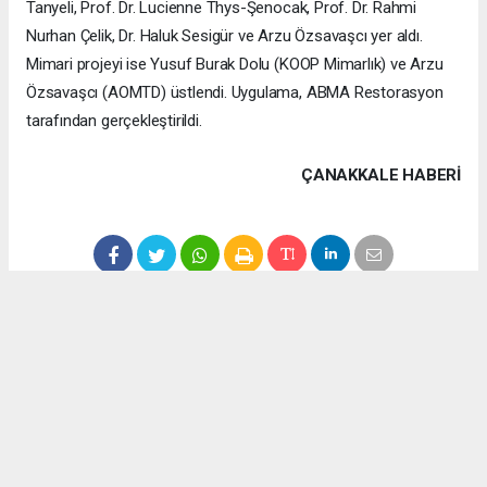
Tanyeli, Prof. Dr. Lucienne Thys-Şenocak, Prof. Dr. Rahmi
Nurhan Çelik, Dr. Haluk Sesigür ve Arzu Özsavaşcı yer aldı.
Mimari projeyi ise Yusuf Burak Dolu (KOOP Mimarlık) ve Arzu
Özsavaşcı (AOMTD) üstlendi. Uygulama, ABMA Restorasyon
tarafından gerçekleştirildi.
ÇANAKKALE HABERİ
haber paketi
haber scripti
haber yazılımı
Tüm hakları saklı tutulmaktadır.Copyright 2026©
Haber Yazılımı:
Web Aksiyon ®