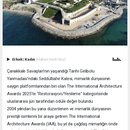
Erkek
|
Kadın
(Haberi Sesli Oku)
Çanakkale Savaşları’nın yaşandığı Tarihi Gelibolu
Yarımadası’ndaki Seddülbahir Kalesi, mimarlık dünyasının
saygın platformlarından biri olan The International Architecture
Awards 2025’te "Restorasyon/Yenileme" kategorisinde
uluslararası jüri tarafından ödüle değer bulundu.
2004 yılından bu yana düzenlenen ve mimarlık dünyasının
prestijli isimlerini bir araya getiren The International
Architecture Awards (IAA), bu yıl da çağdaş mimarlığın önde