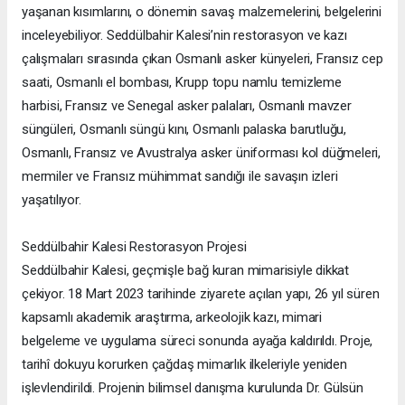
yaşanan kısımlarını, o dönemin savaş malzemelerini, belgelerini
inceleyebiliyor. Seddülbahir Kalesi’nin restorasyon ve kazı
çalışmaları sırasında çıkan Osmanlı asker künyeleri, Fransız cep
saati, Osmanlı el bombası, Krupp topu namlu temizleme
harbisi, Fransız ve Senegal asker palaları, Osmanlı mavzer
süngüleri, Osmanlı süngü kını, Osmanlı palaska barutluğu,
Osmanlı, Fransız ve Avustralya asker üniforması kol düğmeleri,
mermiler ve Fransız mühimmat sandığı ile savaşın izleri
yaşatılıyor.
Seddülbahir Kalesi Restorasyon Projesi
Seddülbahir Kalesi, geçmişle bağ kuran mimarisiyle dikkat
çekiyor. 18 Mart 2023 tarihinde ziyarete açılan yapı, 26 yıl süren
kapsamlı akademik araştırma, arkeolojik kazı, mimari
belgeleme ve uygulama süreci sonunda ayağa kaldırıldı. Proje,
tarihî dokuyu korurken çağdaş mimarlık ilkeleriyle yeniden
işlevlendirildi. Projenin bilimsel danışma kurulunda Dr. Gülsün