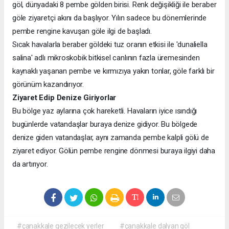
göl, dünyadaki 8 pembe gölden birisi. Renk değişikliği ile beraber
göle ziyaretçi akını da başlıyor. Yılın sadece bu dönemlerinde
pembe rengine kavuşan göle ilgi de başladı.
Sıcak havalarla beraber göldeki tuz oranın etkisi ile 'dunaliella
salina' adlı mikroskobik bitkisel canlının fazla üremesinden
kaynaklı yaşanan pembe ve kırmızıya yakın tonlar, göle farklı bir
görünüm kazandırıyor.
Ziyaret Edip Denize Giriyorlar
Bu bölge yaz aylarına çok hareketli. Havaların iyice ısındığı
bugünlerde vatandaşlar buraya denize gidiyor. Bu bölgede
denize giden vatandaşlar, aynı zamanda pembe kalpli gölü de
ziyaret ediyor. Gölün pembe rengine dönmesi buraya ilgiyi daha
da artırıyor.
#çanakkale gezilecek yerler
#çanakkale dalyan göl