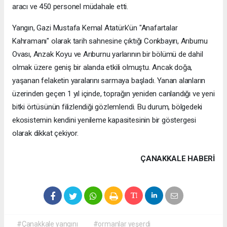
aracı ve 450 personel müdahale etti.
Yangın, Gazi Mustafa Kemal Atatürk'ün "Anafartalar
Kahramanı" olarak tarih sahnesine çıktığı Conkbayırı, Arıburnu
Ovası, Anzak Koyu ve Arıburnu yarlarının bir bölümü de dahil
olmak üzere geniş bir alanda etkili olmuştu. Ancak doğa,
yaşanan felaketin yaralarını sarmaya başladı. Yanan alanların
üzerinden geçen 1 yıl içinde, toprağın yeniden canlandığı ve yeni
bitki örtüsünün filizlendiği gözlemlendi. Bu durum, bölgedeki
ekosistemin kendini yenileme kapasitesinin bir göstergesi
olarak dikkat çekiyor.
ÇANAKKALE HABERİ
#Çanakkale yangını
#ormanlar yeşerdi