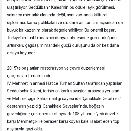
ulaştırılıyor. Seddülbahir Kalesi’nin bu ödüle layık görülmesi,
yalnızca mimarlık alanında değil; aynı zamanda kültürel
diplomasi, kamu politikaları ve uluslararası tanıtım açısından da
büyük bir kazanım olarak değerlendiriliyor. Bu önemli başarı,
Türkiye’nin tarihî mirasının dünya sahnesinde görünürlüğünü
artırırken, çağdaş mimarideki güçlü duruşunu da bir kez daha
ortaya koyuyor.
2015’te başlatılan restorasyon ve çevre düzenlemesi
çalışmaları tamamlandı
IV. Mehmet’in annesi Hatice Turhan Sultan tarafından yaptırılan
Seddülbahir Kalesi, tarihin en kanlı savaşları arasında yer alan
ve Mehmetçiğin kahramanlığı sayesinde ’Çanakkale Geçilmez’
destanının yazıldığı Çanakkale Savaşları’nda, boğazın
güvenliğinde çok önemli rol oynadı. 108 yıl önce ’yedi düvel’e
karşı Mehmetçik ile beraber karşı koyan kale, isabet eden top
atışlarıyla gazi oldu.