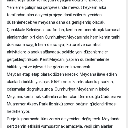
alana taşınacak ve meydan aşağıya doğru ilerleyecek.
Yenileme çalışması çerçevesinde mevcut heykelin arka
tarafından alan da yeni projeye dahil edilerek yeniden
düzenlenecek ve meydana daha da genişlemiş olacak.
Çanakkale Belediyesi tarafından, kentin en önemli açık kamusal
alanlarından biri olan Cumhuriyet Meydanı'nda hem kentin tarihi
dokusuna saygılı hem de sosyal, kültürel ve sanatsal
aktivitelere olanak sağlayacak şekilde yeni düzenlemeler
gerçekleştirilecek. Kent Meydanı, yapılan düzenlemeler ile
birlikte yeni ve işlevsel bir görünüm kazanacak.
Meydan etap etap olarak düzenlenecek. Meydana ilave edilen
alanlarla birlikte yaklaşık 5.550 metrekarelik alanı kapsarken,
çalışmalar doğrultusunda; Cumhuriyet Meydanı'nın İskele
Meydanı, kentin sık kullanılan arteri olan Demircioğlu Caddesi ve
Muammer Aksoy Parkı ile sirkülasyon bağının güçlendirilmesi
hedefleniyor.
Proje kapsamında tüm zemin de yeniden değişecek. Meydanda
sert zemin etkisini yumuşatmak amacıyla, yeşil çim alanlar