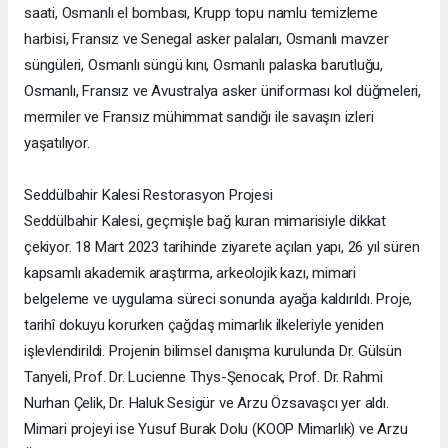
saati, Osmanlı el bombası, Krupp topu namlu temizleme
harbisi, Fransız ve Senegal asker palaları, Osmanlı mavzer
süngüleri, Osmanlı süngü kını, Osmanlı palaska barutluğu,
Osmanlı, Fransız ve Avustralya asker üniforması kol düğmeleri,
mermiler ve Fransız mühimmat sandığı ile savaşın izleri
yaşatılıyor.
Seddülbahir Kalesi Restorasyon Projesi
Seddülbahir Kalesi, geçmişle bağ kuran mimarisiyle dikkat
çekiyor. 18 Mart 2023 tarihinde ziyarete açılan yapı, 26 yıl süren
kapsamlı akademik araştırma, arkeolojik kazı, mimari
belgeleme ve uygulama süreci sonunda ayağa kaldırıldı. Proje,
tarihî dokuyu korurken çağdaş mimarlık ilkeleriyle yeniden
işlevlendirildi. Projenin bilimsel danışma kurulunda Dr. Gülsün
Tanyeli, Prof. Dr. Lucienne Thys-Şenocak, Prof. Dr. Rahmi
Nurhan Çelik, Dr. Haluk Sesigür ve Arzu Özsavaşcı yer aldı.
Mimari projeyi ise Yusuf Burak Dolu (KOOP Mimarlık) ve Arzu