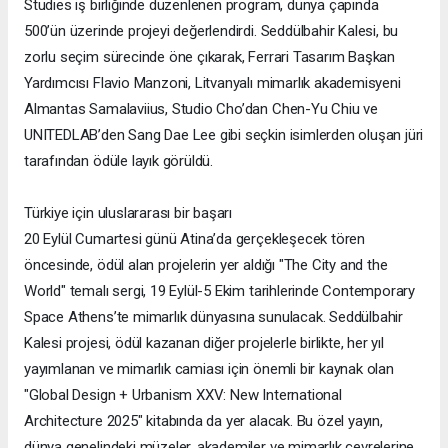
Studies iş birliğinde düzenlenen program, dünya çapında
500’ün üzerinde projeyi değerlendirdi. Seddülbahir Kalesi, bu
zorlu seçim sürecinde öne çıkarak, Ferrari Tasarım Başkan
Yardımcısı Flavio Manzoni, Litvanyalı mimarlık akademisyeni
Almantas Samalaviius, Studio Cho’dan Chen-Yu Chiu ve
UNITEDLAB’den Sang Dae Lee gibi seçkin isimlerden oluşan jüri
tarafından ödüle layık görüldü.
Türkiye için uluslararası bir başarı
20 Eylül Cumartesi günü Atina’da gerçekleşecek tören
öncesinde, ödül alan projelerin yer aldığı "The City and the
World" temalı sergi, 19 Eylül-5 Ekim tarihlerinde Contemporary
Space Athens’te mimarlık dünyasına sunulacak. Seddülbahir
Kalesi projesi, ödül kazanan diğer projelerle birlikte, her yıl
yayımlanan ve mimarlık camiası için önemli bir kaynak olan
"Global Design + Urbanism XXV: New International
Architecture 2025" kitabında da yer alacak. Bu özel yayın,
dünya genelindeki müzeler, akademiler ve mimarlık çevrelerine