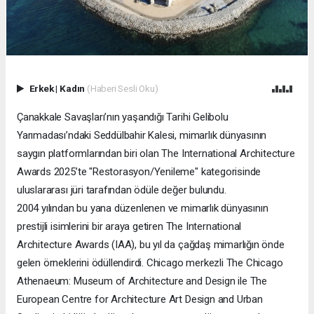
Erkek
|
Kadın
(Haberi Sesli Oku)
Çanakkale Savaşları’nın yaşandığı Tarihi Gelibolu
Yarımadası’ndaki Seddülbahir Kalesi, mimarlık dünyasının
saygın platformlarından biri olan The International Architecture
Awards 2025’te "Restorasyon/Yenileme" kategorisinde
uluslararası jüri tarafından ödüle değer bulundu.
2004 yılından bu yana düzenlenen ve mimarlık dünyasının
prestijli isimlerini bir araya getiren The International
Architecture Awards (IAA), bu yıl da çağdaş mimarlığın önde
gelen örneklerini ödüllendirdi. Chicago merkezli The Chicago
Athenaeum: Museum of Architecture and Design ile The
European Centre for Architecture Art Design and Urban