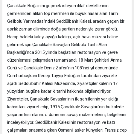
Çanakkale Boğazı’nı geçmek isteyen itilaf devletlerinin
gemilerinden atılan top mermileri ile büyük hasar alan Tarihi
Gelibolu Yarımadası’ndaki Seddülbahir Kalesi, aradan geçen bir
asırlık zaman diliminde doğa şartları nedeniyle zarar gördü.
Harap haldeki kaleyi ayağa kaldırıp, açık hava müzesi haline
getirmek için Çanakkale Savaşları Gelibolu Tarihi Alan
Başkanlığı’nca 2015 yılında başlatılan restorasyon ve çevre
düzenlemesi çalışmaları tamamlandı. 18 Mart Şehitleri Anma
Günü ve Çanakkale Deniz Zaferi’nin 108’inci yıl dönümünde
Cumhurbaşkanı Recep Tayyip Erdoğan tarafından ziyarete
açıldı. Seddülbahir Kalesi Müzesinde, ziyaretçiler kalenin 17.
yüzyıldan bugüne kadar ki tarihi hakkında bilgilendiriliyor.
Ziyaretçiler, Çanakkale Savaşları’nın ilk şehitlerinin yer aldığı
kabristanı ziyaret edip, 1915 Çanakkale Savaşları’nın bu kalede
yaşanan kısımlarını, o dönemin savaş malzemelerini, belgelerini
inceleyebiliyor. Seddülbahir Kalesi’nin restorasyon ve kazı
çalışmaları sırasında çıkan Osmanlı asker künyeleri, Fransız cep