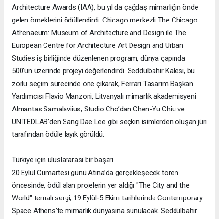
Architecture Awards (IAA), bu yıl da çağdaş mimarlığın önde
gelen örneklerini ödüllendirdi. Chicago merkezli The Chicago
Athenaeum: Museum of Architecture and Design ile The
European Centre for Architecture Art Design and Urban
Studies iş birliğinde düzenlenen program, dünya çapında
500’ün üzerinde projeyi değerlendirdi. Seddülbahir Kalesi, bu
zorlu seçim sürecinde öne çıkarak, Ferrari Tasarım Başkan
Yardımcısı Flavio Manzoni, Litvanyalı mimarlık akademisyeni
Almantas Samalaviius, Studio Cho’dan Chen-Yu Chiu ve
UNITEDLAB’den Sang Dae Lee gibi seçkin isimlerden oluşan jüri
tarafından ödüle layık görüldü.
Türkiye için uluslararası bir başarı
20 Eylül Cumartesi günü Atina’da gerçekleşecek tören
öncesinde, ödül alan projelerin yer aldığı "The City and the
World" temalı sergi, 19 Eylül-5 Ekim tarihlerinde Contemporary
Space Athens’te mimarlık dünyasına sunulacak. Seddülbahir