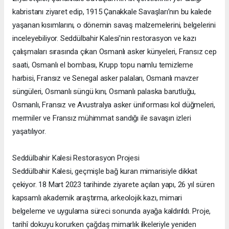
kabristanı ziyaret edip, 1915 Çanakkale Savaşları’nın bu kalede
yaşanan kısımlarını, o dönemin savaş malzemelerini, belgelerini
inceleyebiliyor. Seddülbahir Kalesi’nin restorasyon ve kazı
çalışmaları sırasında çıkan Osmanlı asker künyeleri, Fransız cep
saati, Osmanlı el bombası, Krupp topu namlu temizleme
harbisi, Fransız ve Senegal asker palaları, Osmanlı mavzer
süngüleri, Osmanlı süngü kını, Osmanlı palaska barutluğu,
Osmanlı, Fransız ve Avustralya asker üniforması kol düğmeleri,
mermiler ve Fransız mühimmat sandığı ile savaşın izleri
yaşatılıyor.
Seddülbahir Kalesi Restorasyon Projesi
Seddülbahir Kalesi, geçmişle bağ kuran mimarisiyle dikkat
çekiyor. 18 Mart 2023 tarihinde ziyarete açılan yapı, 26 yıl süren
kapsamlı akademik araştırma, arkeolojik kazı, mimari
belgeleme ve uygulama süreci sonunda ayağa kaldırıldı. Proje,
tarihî dokuyu korurken çağdaş mimarlık ilkeleriyle yeniden