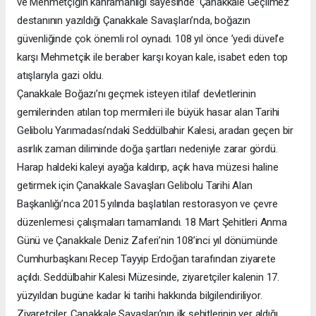
ve Mehmetçiğin kahramanlığı sayesinde ’Çanakkale Geçilmez’
destanının yazıldığı Çanakkale Savaşları’nda, boğazın
güvenliğinde çok önemli rol oynadı. 108 yıl önce ’yedi düvel’e
karşı Mehmetçik ile beraber karşı koyan kale, isabet eden top
atışlarıyla gazi oldu.
Çanakkale Boğazı’nı geçmek isteyen itilaf devletlerinin
gemilerinden atılan top mermileri ile büyük hasar alan Tarihi
Gelibolu Yarımadası’ndaki Seddülbahir Kalesi, aradan geçen bir
asırlık zaman diliminde doğa şartları nedeniyle zarar gördü.
Harap haldeki kaleyi ayağa kaldırıp, açık hava müzesi haline
getirmek için Çanakkale Savaşları Gelibolu Tarihi Alan
Başkanlığı’nca 2015 yılında başlatılan restorasyon ve çevre
düzenlemesi çalışmaları tamamlandı. 18 Mart Şehitleri Anma
Günü ve Çanakkale Deniz Zaferi’nin 108’inci yıl dönümünde
Cumhurbaşkanı Recep Tayyip Erdoğan tarafından ziyarete
açıldı. Seddülbahir Kalesi Müzesinde, ziyaretçiler kalenin 17.
yüzyıldan bugüne kadar ki tarihi hakkında bilgilendiriliyor.
Ziyaretçiler, Çanakkale Savaşları’nın ilk şehitlerinin yer aldığı