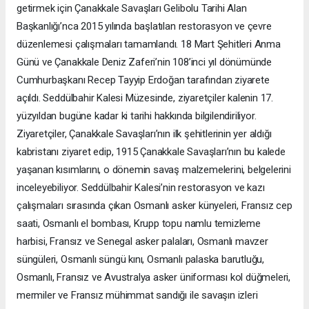
getirmek için Çanakkale Savaşları Gelibolu Tarihi Alan
Başkanlığı’nca 2015 yılında başlatılan restorasyon ve çevre
düzenlemesi çalışmaları tamamlandı. 18 Mart Şehitleri Anma
Günü ve Çanakkale Deniz Zaferi’nin 108’inci yıl dönümünde
Cumhurbaşkanı Recep Tayyip Erdoğan tarafından ziyarete
açıldı. Seddülbahir Kalesi Müzesinde, ziyaretçiler kalenin 17.
yüzyıldan bugüne kadar ki tarihi hakkında bilgilendiriliyor.
Ziyaretçiler, Çanakkale Savaşları’nın ilk şehitlerinin yer aldığı
kabristanı ziyaret edip, 1915 Çanakkale Savaşları’nın bu kalede
yaşanan kısımlarını, o dönemin savaş malzemelerini, belgelerini
inceleyebiliyor. Seddülbahir Kalesi’nin restorasyon ve kazı
çalışmaları sırasında çıkan Osmanlı asker künyeleri, Fransız cep
saati, Osmanlı el bombası, Krupp topu namlu temizleme
harbisi, Fransız ve Senegal asker palaları, Osmanlı mavzer
süngüleri, Osmanlı süngü kını, Osmanlı palaska barutluğu,
Osmanlı, Fransız ve Avustralya asker üniforması kol düğmeleri,
mermiler ve Fransız mühimmat sandığı ile savaşın izleri