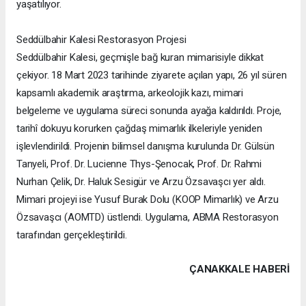
yaşatılıyor.
Seddülbahir Kalesi Restorasyon Projesi
Seddülbahir Kalesi, geçmişle bağ kuran mimarisiyle dikkat
çekiyor. 18 Mart 2023 tarihinde ziyarete açılan yapı, 26 yıl süren
kapsamlı akademik araştırma, arkeolojik kazı, mimari
belgeleme ve uygulama süreci sonunda ayağa kaldırıldı. Proje,
tarihî dokuyu korurken çağdaş mimarlık ilkeleriyle yeniden
işlevlendirildi. Projenin bilimsel danışma kurulunda Dr. Gülsün
Tanyeli, Prof. Dr. Lucienne Thys-Şenocak, Prof. Dr. Rahmi
Nurhan Çelik, Dr. Haluk Sesigür ve Arzu Özsavaşcı yer aldı.
Mimari projeyi ise Yusuf Burak Dolu (KOOP Mimarlık) ve Arzu
Özsavaşcı (AOMTD) üstlendi. Uygulama, ABMA Restorasyon
tarafından gerçekleştirildi.
ÇANAKKALE HABERİ