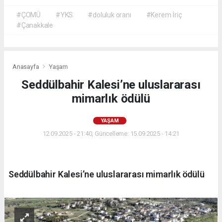
#ÇOMÜ
#YKS
#doluluk oranı
#Kerem İriç
#Çanakkale
Anasayfa
Yaşam
Seddülbahir Kalesi’ne uluslararası
mimarlık ödülü
YAŞAM
12.09.2025 - 21:40, Güncelleme: 15.09.2025 - 14:21
Seddülbahir Kalesi’ne uluslararası mimarlık ödülü