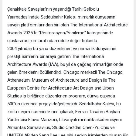
Çanakkale Savaşları’nın yaşandığı Tarihi Gelibolu
Yarımadası’ndaki Seddülbahir Kalesi, mimarlık dünyasının
saygın platformlarından biri olan The International Architecture
Awards 2025’te "Restorasyon/Yenileme" kategorisinde
uluslararası jüri tarafından ödüle değer bulundu.
2004 yılından bu yana düzenlenen ve mimarlık dünyasının
prestijli isimlerini bir araya getiren The International
Architecture Awards (IAA), bu yıl da çağdaş mimarlığın önde
gelen örneklerini ödüllendirdi. Chicago merkezli The Chicago
Athenaeum: Museum of Architecture and Design ile The
European Centre for Architecture Art Design and Urban
Studies iş birliğinde düzenlenen program, dünya çapında
500’ün üzerinde projeyi değerlendirdi. Seddülbahir Kalesi, bu
zorlu seçim sürecinde öne çıkarak, Ferrari Tasarım Başkan
Yardımcısı Flavio Manzoni, Litvanyalı mimarlık akademisyeni
Almantas Samalaviius, Studio Cho’dan Chen-Yu Chiu ve
UNITEDLAB’den Sang Dae Lee gibi seçkin isimlerden oluşan jüri