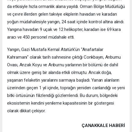
da etkisiyle hızla ormanlık alana yayıldı. Orman Bölge Müdürlüğü
ve çevre illerden gelen takviye ekiplerin havadan ve karadan
yoğun müdahalesiyle yangın, 24 saat içinde kontrol altına alındı.
Yangına havadan 9 uçak ve 12 helikopter, karadan ise 69 kara
aracı ve 450 personel müdahale etti.
Yangın, Gazi Mustafa Kemal Atatürk'ün "Anafartalar
Kahramanı" olarak tarih sahnesine çıktığı Conkbayırı, Arıburnu
Ovası, Anzak Koyu ve Arıburnu yarlarının bir bölümü de dahil
olmak üzere geniş bir alanda etkili olmuştu. Ancak doğa,
yaşanan felaketin yaralarını sarmaya başladı. Yanan alanların
üzerinden geçen 1 yıl içinde, toprağın yeniden canlandığı ve yeni
bitki örtüsünün filizlendiği gözlemlendi. Bu durum, bölgedeki
ekosistemin kendini yenileme kapasitesinin bir göstergesi
olarak dikkat çekiyor.
ÇANAKKALE HABERİ