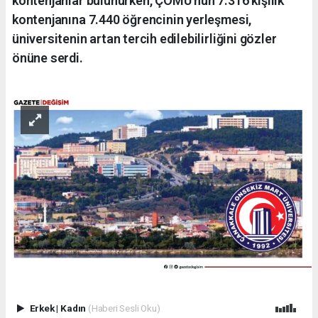
kontenjanlar bulunurken, ÇOMÜ'nün 7.316 kişilik
kontenjanına 7.440 öğrencinin yerleşmesi,
üniversitenin artan tercih edilebilirliğini gözler
önüne serdi.
Erkek
|
Kadın
(Haberi Sesli Oku)