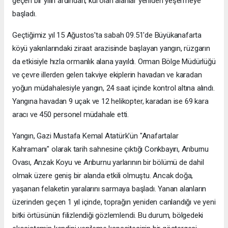
geçen bir yılın ardından, kül olan alanlar yeniden yeşermeye
başladı.
Geçtiğimiz yıl 15 Ağustos'ta sabah 09.51'de Büyükanafarta
köyü yakınlarındaki ziraat arazisinde başlayan yangın, rüzgarın
da etkisiyle hızla ormanlık alana yayıldı. Orman Bölge Müdürlüğü
ve çevre illerden gelen takviye ekiplerin havadan ve karadan
yoğun müdahalesiyle yangın, 24 saat içinde kontrol altına alındı.
Yangına havadan 9 uçak ve 12 helikopter, karadan ise 69 kara
aracı ve 450 personel müdahale etti.
Yangın, Gazi Mustafa Kemal Atatürk'ün "Anafartalar
Kahramanı" olarak tarih sahnesine çıktığı Conkbayırı, Arıburnu
Ovası, Anzak Koyu ve Arıburnu yarlarının bir bölümü de dahil
olmak üzere geniş bir alanda etkili olmuştu. Ancak doğa,
yaşanan felaketin yaralarını sarmaya başladı. Yanan alanların
üzerinden geçen 1 yıl içinde, toprağın yeniden canlandığı ve yeni
bitki örtüsünün filizlendiği gözlemlendi. Bu durum, bölgedeki