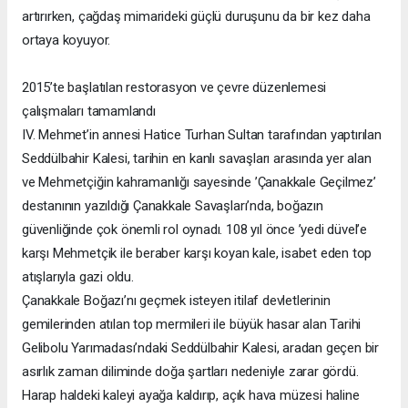
artırırken, çağdaş mimarideki güçlü duruşunu da bir kez daha
ortaya koyuyor.
2015’te başlatılan restorasyon ve çevre düzenlemesi
çalışmaları tamamlandı
IV. Mehmet’in annesi Hatice Turhan Sultan tarafından yaptırılan
Seddülbahir Kalesi, tarihin en kanlı savaşları arasında yer alan
ve Mehmetçiğin kahramanlığı sayesinde ’Çanakkale Geçilmez’
destanının yazıldığı Çanakkale Savaşları’nda, boğazın
güvenliğinde çok önemli rol oynadı. 108 yıl önce ’yedi düvel’e
karşı Mehmetçik ile beraber karşı koyan kale, isabet eden top
atışlarıyla gazi oldu.
Çanakkale Boğazı’nı geçmek isteyen itilaf devletlerinin
gemilerinden atılan top mermileri ile büyük hasar alan Tarihi
Gelibolu Yarımadası’ndaki Seddülbahir Kalesi, aradan geçen bir
asırlık zaman diliminde doğa şartları nedeniyle zarar gördü.
Harap haldeki kaleyi ayağa kaldırıp, açık hava müzesi haline