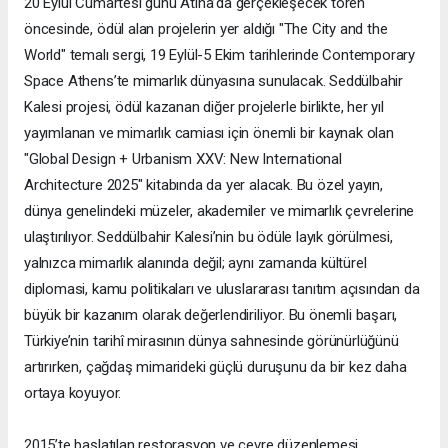
20 Eylül Cumartesi günü Atina’da gerçekleşecek tören
öncesinde, ödül alan projelerin yer aldığı "The City and the
World" temalı sergi, 19 Eylül-5 Ekim tarihlerinde Contemporary
Space Athens’te mimarlık dünyasına sunulacak. Seddülbahir
Kalesi projesi, ödül kazanan diğer projelerle birlikte, her yıl
yayımlanan ve mimarlık camiası için önemli bir kaynak olan
"Global Design + Urbanism XXV: New International
Architecture 2025" kitabında da yer alacak. Bu özel yayın,
dünya genelindeki müzeler, akademiler ve mimarlık çevrelerine
ulaştırılıyor. Seddülbahir Kalesi’nin bu ödüle layık görülmesi,
yalnızca mimarlık alanında değil; aynı zamanda kültürel
diplomasi, kamu politikaları ve uluslararası tanıtım açısından da
büyük bir kazanım olarak değerlendiriliyor. Bu önemli başarı,
Türkiye’nin tarihî mirasının dünya sahnesinde görünürlüğünü
artırırken, çağdaş mimarideki güçlü duruşunu da bir kez daha
ortaya koyuyor.
2015’te başlatılan restorasyon ve çevre düzenlemesi