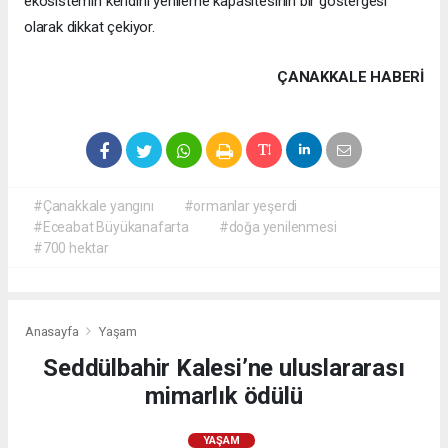
ekosistemin kendini yenileme kapasitesinin bir göstergesi
olarak dikkat çekiyor.
ÇANAKKALE HABERİ
#Çanakkale yangını
#ormanlar yeşerdi
#Eceabat Büyükanafarta
#doğa yenilenmesi
#700 hektar
Anasayfa
Yaşam
Seddülbahir Kalesi’ne uluslararası
mimarlık ödülü
YAŞAM