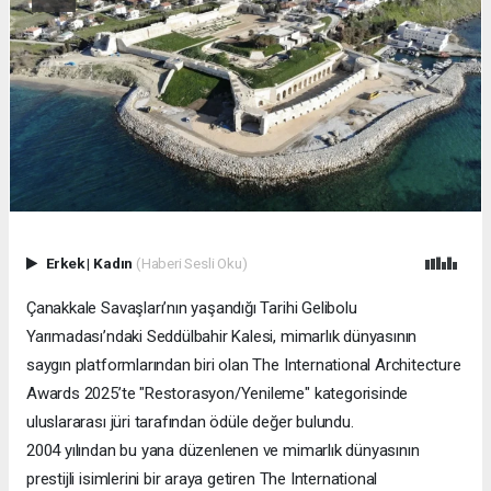
Erkek
|
Kadın
(Haberi Sesli Oku)
Çanakkale Savaşları’nın yaşandığı Tarihi Gelibolu
Yarımadası’ndaki Seddülbahir Kalesi, mimarlık dünyasının
saygın platformlarından biri olan The International Architecture
Awards 2025’te "Restorasyon/Yenileme" kategorisinde
uluslararası jüri tarafından ödüle değer bulundu.
2004 yılından bu yana düzenlenen ve mimarlık dünyasının
prestijli isimlerini bir araya getiren The International