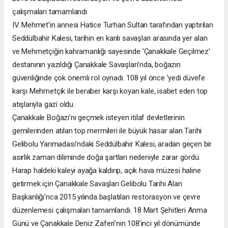
çalışmaları tamamlandı
IV. Mehmet’in annesi Hatice Turhan Sultan tarafından yaptırılan
Seddülbahir Kalesi, tarihin en kanlı savaşları arasında yer alan
ve Mehmetçiğin kahramanlığı sayesinde ’Çanakkale Geçilmez’
destanının yazıldığı Çanakkale Savaşları’nda, boğazın
güvenliğinde çok önemli rol oynadı. 108 yıl önce ’yedi düvel’e
karşı Mehmetçik ile beraber karşı koyan kale, isabet eden top
atışlarıyla gazi oldu.
Çanakkale Boğazı’nı geçmek isteyen itilaf devletlerinin
gemilerinden atılan top mermileri ile büyük hasar alan Tarihi
Gelibolu Yarımadası’ndaki Seddülbahir Kalesi, aradan geçen bir
asırlık zaman diliminde doğa şartları nedeniyle zarar gördü.
Harap haldeki kaleyi ayağa kaldırıp, açık hava müzesi haline
getirmek için Çanakkale Savaşları Gelibolu Tarihi Alan
Başkanlığı’nca 2015 yılında başlatılan restorasyon ve çevre
düzenlemesi çalışmaları tamamlandı. 18 Mart Şehitleri Anma
Günü ve Çanakkale Deniz Zaferi’nin 108’inci yıl dönümünde