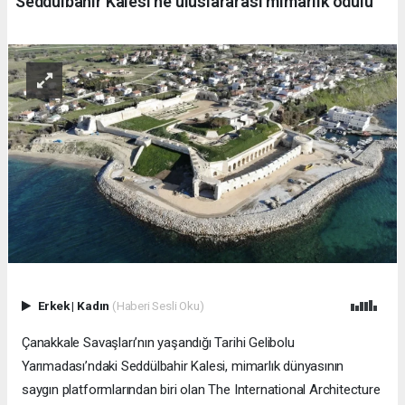
Seddülbahir Kalesi’ne uluslararası mimarlık ödülü
Erkek
|
Kadın
(Haberi Sesli Oku)
Çanakkale Savaşları’nın yaşandığı Tarihi Gelibolu
Yarımadası’ndaki Seddülbahir Kalesi, mimarlık dünyasının
saygın platformlarından biri olan The International Architecture