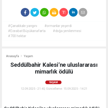
#Çanakkale yangını
#ormanlar yeşerdi
#Eceabat Büyükanafarta
#doğa yenilenmesi
#700 hektar
Anasayfa
Yaşam
Seddülbahir Kalesi’ne uluslararası
mimarlık ödülü
YAŞAM
12.09.2025 - 21:40, Güncelleme: 15.09.2025 - 14:21