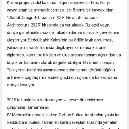
Kalesi projesi, ödül kazanan diğer projelerle birlikte, her yıl
yayımlanan ve mimarlık camiası için önemli bir kaynak olan
"Global Design + Urbanism XXV: New International
Architecture 2025" kitabında da yer alacak. Bu özel yayın,
dünya genelindeki müzeler, akademiler ve mimarlık çevrelerine
ulaştırılıyor. Seddülbahir Kalesi’nin bu ödüle layık görülmesi,
yalnızca mimarlık alanında değil; aynı zamanda kültürel
diplomasi, kamu politikaları ve uluslararası tanıtım açısından da
büyük bir kazanım olarak değerlendiriliyor. Bu önemli başarı,
Türkiye’nin tarihî mirasının dünya sahnesinde görünürlüğünü
artırırken, çağdaş mimarideki güçlü duruşunu da bir kez daha
ortaya koyuyor.
2015’te başlatılan restorasyon ve çevre düzenlemesi
çalışmaları tamamlandı
IV. Mehmet’in annesi Hatice Turhan Sultan tarafından yaptırılan
Seddülbahir Kalesi, tarihin en kanlı savaşları arasında yer alan