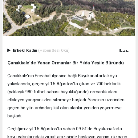
Erkek
|
Kadın
(Haberi Sesli Oku)
Çanakkale'de Yanan Ormanlar Bir Yılda Yeşile Büründü
Çanakkale'nin Eceabat ilçesine bağlı Büyükanafarta köyü
yakınlarında, geçen yıl 15 Ağustos'ta çıkan ve 700 hektarlık
(yaklaşık 980 futbol sahası büyüklüğünde) ormanlık alanı
etkileyen yangının izleri silinmeye başladı. Yangının üzerinden
geçen bir yılın ardından, kül olan alanlar yeniden yeşermeye
başladı.
Geçtiğimiz yıl 15 Ağustos'ta sabah 09.51'de Büyükanafarta
köyü yakınlarındaki ziraat arazisinde başlayan yangın, rüzgarın