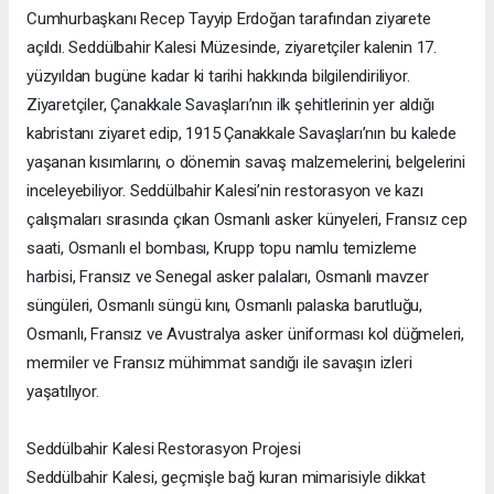
Cumhurbaşkanı Recep Tayyip Erdoğan tarafından ziyarete
açıldı. Seddülbahir Kalesi Müzesinde, ziyaretçiler kalenin 17.
yüzyıldan bugüne kadar ki tarihi hakkında bilgilendiriliyor.
Ziyaretçiler, Çanakkale Savaşları’nın ilk şehitlerinin yer aldığı
kabristanı ziyaret edip, 1915 Çanakkale Savaşları’nın bu kalede
yaşanan kısımlarını, o dönemin savaş malzemelerini, belgelerini
inceleyebiliyor. Seddülbahir Kalesi’nin restorasyon ve kazı
çalışmaları sırasında çıkan Osmanlı asker künyeleri, Fransız cep
saati, Osmanlı el bombası, Krupp topu namlu temizleme
harbisi, Fransız ve Senegal asker palaları, Osmanlı mavzer
süngüleri, Osmanlı süngü kını, Osmanlı palaska barutluğu,
Osmanlı, Fransız ve Avustralya asker üniforması kol düğmeleri,
mermiler ve Fransız mühimmat sandığı ile savaşın izleri
yaşatılıyor.
Seddülbahir Kalesi Restorasyon Projesi
Seddülbahir Kalesi, geçmişle bağ kuran mimarisiyle dikkat