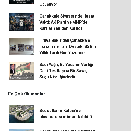
Uçuşuyor
Çanakkale Siyasetinde Hasat
Vakti: AK Parti ve MHP’de
Kartlar Yeniden Karıldı!
Truva Bakır’dan Çanakkale
Turizmine Tam Destek: 86 Bin
Yıllık Tarih Gün Yüzünde
Sadi Yağlı, Bu Yasanın Varlığı
Dahi Tek Başına Bir Savaş
Suçu Niteliğindedir
En Çok Okunanlar
Seddülbahir Kalesi’ne
uluslararası mimarlık ödülü