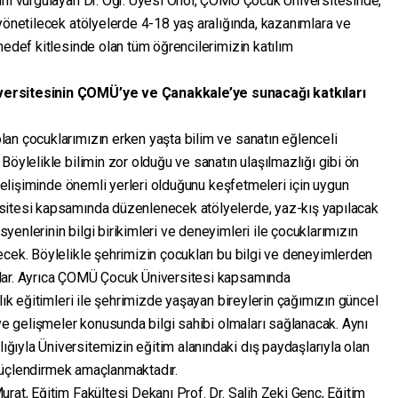
ını vurgulayan Dr. Öğr. Üyesi Önol, ÇOMÜ Çocuk Üniversitesinde,
yönetilecek atölyelerde 4-18 yaş aralığında, kazanımlara ve
hedef kitlesinde olan tüm öğrencilerimizin katılım
versitesinin ÇOMÜ’ye ve Çanakkale’ye sunacağı katkıları
an çocuklarımızın erken yaşta bilim ve sanatın eğlenceli
Böylelikle bilimin zor olduğu ve sanatın ulaşılmazlığı gibi ön
 gelişiminde önemli yerleri olduğunu keşfetmeleri için uygun
sitesi kapsamında düzenlenecek atölyelerde, yaz-kış yapılacak
enlerinin bilgi birikimleri ve deneyimleri ile çocuklarımızın
ecek. Böylelikle şehrimizin çocukları bu bilgi ve deneyimlerden
klar. Ayrıca ÇOMÜ Çocuk Üniversitesi kapsamında
lık eğitimleri ile şehrimizde yaşayan bireylerin çağımızın güncel
 ve gelişmeler konusunda bilgi sahibi olmaları sağlanacak. Aynı
ıyla Üniversitemizin eğitim alanındaki dış paydaşlarıyla olan
e güçlendirmek amaçlanmaktadır.
rat, Eğitim Fakültesi Dekanı Prof. Dr. Salih Zeki Genç, Eğitim