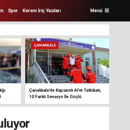
im
Spor
Kerem İriç Yazıları
Menü
ÇANAKKALE
ığı
Çanakkale’de Kapsamlı Afet Tatbikatı,
1
10 Farklı Senaryo İle Güçlü
Koordinasyon
uluyor