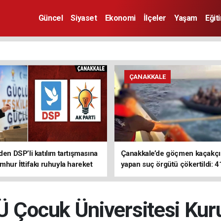
Güncel
Siyaset
Ekonomi
İlçeler
Yaşam
Eğit
ÇANAKKALE
den DSP’li katılım tartışmasına
Çanakkale’de göçmen kaçakçıl
mhur İttifakı ruhuyla hareket
yapan suç örgütü çökertildi: 4
z
tutuklama
Çocuk Üniversitesi Kur