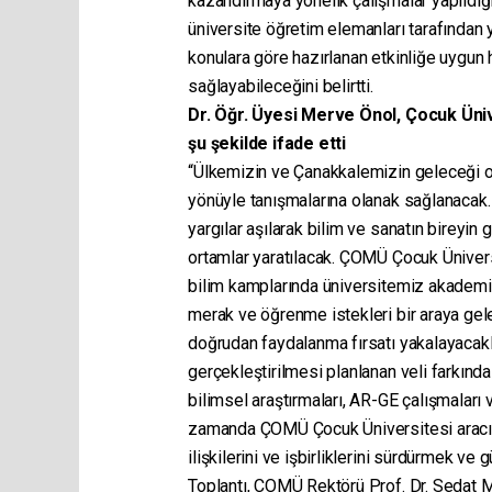
kazandırmaya yönelik çalışmalar yapıldığ
üniversite öğretim elemanları tarafından 
konulara göre hazırlanan etkinliğe uygun 
sağlayabileceğini belirtti.
Dr. Öğr. Üyesi Merve Önol, Çocuk Üni
şu şekilde ifade etti
“Ülkemizin ve Çanakkalemizin geleceği ol
yönüyle tanışmalarına olanak sağlanacak. 
yargılar aşılarak bilim ve sanatın bireyin
ortamlar yaratılacak. ÇOMÜ Çocuk Üniver
bilim kamplarında üniversitemiz akademisy
merak ve öğrenme istekleri bir araya gel
doğrudan faydalanma fırsatı yakalayaca
gerçekleştirilmesi planlanan veli farkında
bilimsel araştırmaları, AR-GE çalışmaları
zamanda ÇOMÜ Çocuk Üniversitesi aracılığ
ilişkilerini ve işbirliklerini sürdürmek v
Toplantı, ÇOMÜ Rektörü Prof. Dr. Sedat Mu