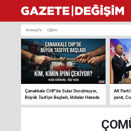
Anasayfa
Eğitim
Çanakkale CHP’de Sular Durulmuyor,
AK Parti’
Büyük Tasfiye Başladı, İddialar Havada
yanıt, Cu
Uçuşuyor
ediyoru
ÇOMÜ 