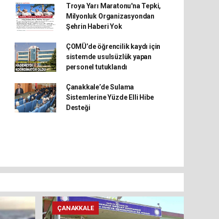
Troya Yarı Maratonu'na Tepki,
Milyonluk Organizasyondan
Şehrin Haberi Yok
ÇOMÜ’de öğrencilik kaydı için
sistemde usulsüzlük yapan
personel tutuklandı
Çanakkale’de Sulama
Sistemlerine Yüzde Elli Hibe
Desteği
ÇANAKKALE