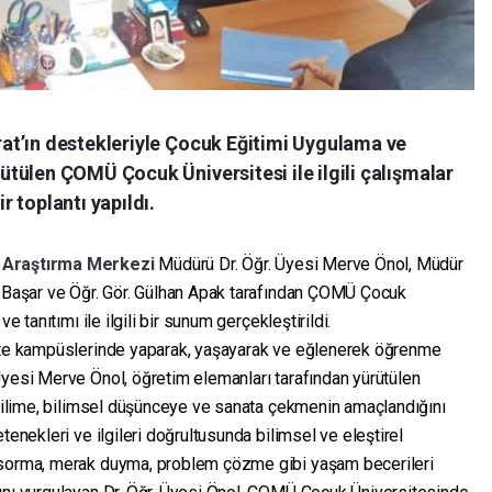
at’ın destekleriyle Çocuk Eğitimi Uygulama ve
tülen ÇOMÜ Çocuk Üniversitesi ile ilgili çalışmalar
 toplantı yapıldı.
e Araştırma Merkezi
Müdürü Dr. Öğr. Üyesi Merve Önol, Müdür
n Başar ve Öğr. Gör. Gülhan Apak tarafından ÇOMÜ Çocuk
e tanıtımı ile ilgili bir sunum gerçekleştirildi.
site kampüslerinde yaparak, yaşayarak ve eğlenerek öğrenme
Üyesi Merve Önol, öğretim elemanları tarafından yürütülen
i bilime, bilimsel düşünceye ve sanata çekmenin amaçlandığını
tenekleri ve ilgileri doğrultusunda bilimsel ve eleştirel
 sorma, merak duyma, problem çözme gibi yaşam becerileri