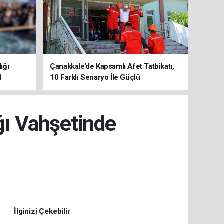
ığı
Çanakkale’de Kapsamlı Afet Tatbikatı,
1
10 Farklı Senaryo İle Güçlü
Koordinasyon
ğı Vahşetinde
İlginizi Çekebilir