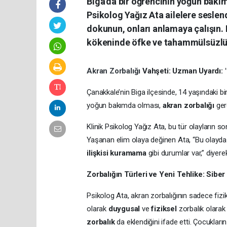
Biga'da bir öğrencinin yoğun bakım
Psikolog Yağız Ata ailelere sesle
dokunun, onları anlamaya çalışın. K
kökeninde öfke ve tahammülsüzlüğ
Akran Zorbalığı
Vahşeti: Uzman Uyardı: 
Çanakkale’nin Biga ilçesinde, 14 yaşındaki bi
yoğun bakımda olması,
akran zorbalığı
gerç
Klinik Psikolog Yağız Ata, bu tür olayların s
Yaşanan elim olaya değinen Ata, “Bu olayda 
ilişkisi kuramama
gibi durumlar var,” diyerek
Zorbalığın Türleri ve Yeni Tehlike: Siber
Psikolog Ata, akran zorbalığının sadece fizi
olarak
duygusal
ve
fiziksel
zorbalık olarak 
zorbalık
da eklendiğini ifade etti. Çocukları