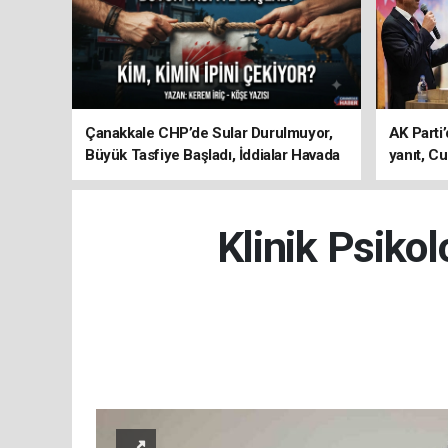
Çanakkale CHP’de Sular Durulmuyor,
AK Parti’
Büyük Tasfiye Başladı, İddialar Havada
yanıt, Cu
Uçuşuyor
ediyoru
Klinik Psiko