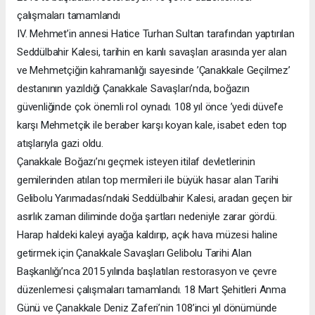
çalışmaları tamamlandı
IV. Mehmet’in annesi Hatice Turhan Sultan tarafından yaptırılan
Seddülbahir Kalesi, tarihin en kanlı savaşları arasında yer alan
ve Mehmetçiğin kahramanlığı sayesinde ’Çanakkale Geçilmez’
destanının yazıldığı Çanakkale Savaşları’nda, boğazın
güvenliğinde çok önemli rol oynadı. 108 yıl önce ’yedi düvel’e
karşı Mehmetçik ile beraber karşı koyan kale, isabet eden top
atışlarıyla gazi oldu.
Çanakkale Boğazı’nı geçmek isteyen itilaf devletlerinin
gemilerinden atılan top mermileri ile büyük hasar alan Tarihi
Gelibolu Yarımadası’ndaki Seddülbahir Kalesi, aradan geçen bir
asırlık zaman diliminde doğa şartları nedeniyle zarar gördü.
Harap haldeki kaleyi ayağa kaldırıp, açık hava müzesi haline
getirmek için Çanakkale Savaşları Gelibolu Tarihi Alan
Başkanlığı’nca 2015 yılında başlatılan restorasyon ve çevre
düzenlemesi çalışmaları tamamlandı. 18 Mart Şehitleri Anma
Günü ve Çanakkale Deniz Zaferi’nin 108’inci yıl dönümünde