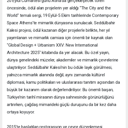
20 Eylül Cumartesi günü Atina’da gerçekleşecek tören
öncesinde, ödül alan projelerin yer aldığı "The City and the
World" temalı sergi, 19 Eylül-5 Ekim tarihlerinde Contemporary
Space Athens’te mimarlık dünyasına sunulacak. Seddülbahir
Kalesi projesi, ödül kazanan diğer projelerle birlikte, her yıl
yayımlanan ve mimarlık camiası için önemli bir kaynak olan
"Global Design + Urbanism XXV: New International
Architecture 2025" kitabında da yer alacak. Bu özel yayın,
dünya genelindeki müzeler, akademiler ve mimarlık çevrelerine
ulaştırılıyor. Seddülbahir Kalesi’nin bu ödüle layık görülmesi,
yalnızca mimarlık alanında değil; aynı zamanda kültürel
diplomasi, kamu politikaları ve uluslararası tanıtım açısından da
büyük bir kazanım olarak değerlendiriliyor. Bu önemli başarı,
Türkiye’nin tarihî mirasının dünya sahnesinde görünürlüğünü
artırırken, çağdaş mimarideki güçlü duruşunu da bir kez daha
ortaya koyuyor.
2015’te başlatılan restorasyon ve çevre düzenlemesi