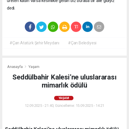
üreten kadın varsa kesinlikle gelsin biz burada bir aile gibiyiz”
dedi.
#Çan Atatürk Şehir Meydanı
#Çan Belediyesi
Anasayfa
Yaşam
Seddülbahir Kalesi’ne uluslararası
mimarlık ödülü
YAŞAM
12.09.2025 - 21:40, Güncelleme: 15.09.2025 - 14:21