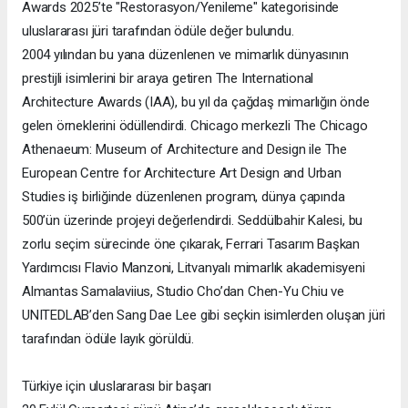
Awards 2025’te "Restorasyon/Yenileme" kategorisinde
uluslararası jüri tarafından ödüle değer bulundu.
2004 yılından bu yana düzenlenen ve mimarlık dünyasının
prestijli isimlerini bir araya getiren The International
Architecture Awards (IAA), bu yıl da çağdaş mimarlığın önde
gelen örneklerini ödüllendirdi. Chicago merkezli The Chicago
Athenaeum: Museum of Architecture and Design ile The
European Centre for Architecture Art Design and Urban
Studies iş birliğinde düzenlenen program, dünya çapında
500’ün üzerinde projeyi değerlendirdi. Seddülbahir Kalesi, bu
zorlu seçim sürecinde öne çıkarak, Ferrari Tasarım Başkan
Yardımcısı Flavio Manzoni, Litvanyalı mimarlık akademisyeni
Almantas Samalaviius, Studio Cho’dan Chen-Yu Chiu ve
UNITEDLAB’den Sang Dae Lee gibi seçkin isimlerden oluşan jüri
tarafından ödüle layık görüldü.
Türkiye için uluslararası bir başarı