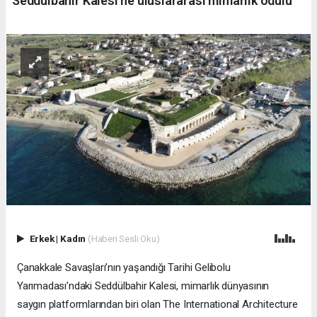
Seddülbahir Kalesi’ne uluslararası mimarlık ödülü
Erkek
|
Kadın
(Haberi Sesli Oku)
Çanakkale Savaşları’nın yaşandığı Tarihi Gelibolu
Yarımadası’ndaki Seddülbahir Kalesi, mimarlık dünyasının
saygın platformlarından biri olan The International Architecture