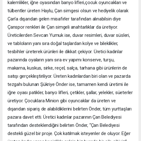
kalemlikler, iğne oyasından banyo lifleri,çocuk oyuncakları ve
tülbentler üreten Haylu, Çan simgesi olsun ve hediyelik olarak
Çan’a dışarıdan gelen misafirler tarafından alınabilsin diye
Çanspor renkleri ile Çan simgeli anahtarlıklar da üretiyor.
Üreticilerden Sevcan Yumuk ise, duvar resimleri, duvar süsleri,
ve tabloların yanı sıra doğal taşlardan kolye ve bileklikler,
tesbihler üreterek ürünleri ile dikkat çekiyor. Üretici kadınlar
pazarında oyaların yanı sıra ev yapımı konserve, turşu,
makarna, kuskus, sirke, reçel, salça, tarhana gibi ürünlerin de
satışı gerçekleştiriliyor. Üreten kadınlardan biri olan ve pazarda
tezgahı bulunan Şükriye Önder ise, tamamen kendi üretimi ile
iğne oyası patikler, banyo lifleri, çetikler, şallar, yelekler, süeterler
üretiyor. Çocuklara Minion gibi oyuncaklar da üreten ve
dışarıdan sipariş de alabildiklerini belirten Önder, tüm yurttaşları
pazara davet etti. Üretici kadınlar pazarının Çan Belediyesi
tarafından desteklendiğini belirten Önder, “Çan Belediyesi
destekli güzel bir proje. Çok katılmak isteyenler de oluyor. Eğer