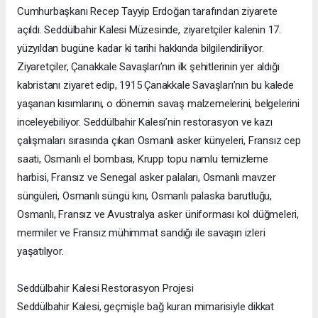
Cumhurbaşkanı Recep Tayyip Erdoğan tarafından ziyarete
açıldı. Seddülbahir Kalesi Müzesinde, ziyaretçiler kalenin 17.
yüzyıldan bugüne kadar ki tarihi hakkında bilgilendiriliyor.
Ziyaretçiler, Çanakkale Savaşları’nın ilk şehitlerinin yer aldığı
kabristanı ziyaret edip, 1915 Çanakkale Savaşları’nın bu kalede
yaşanan kısımlarını, o dönemin savaş malzemelerini, belgelerini
inceleyebiliyor. Seddülbahir Kalesi’nin restorasyon ve kazı
çalışmaları sırasında çıkan Osmanlı asker künyeleri, Fransız cep
saati, Osmanlı el bombası, Krupp topu namlu temizleme
harbisi, Fransız ve Senegal asker palaları, Osmanlı mavzer
süngüleri, Osmanlı süngü kını, Osmanlı palaska barutluğu,
Osmanlı, Fransız ve Avustralya asker üniforması kol düğmeleri,
mermiler ve Fransız mühimmat sandığı ile savaşın izleri
yaşatılıyor.
Seddülbahir Kalesi Restorasyon Projesi
Seddülbahir Kalesi, geçmişle bağ kuran mimarisiyle dikkat