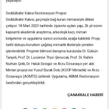
yaşatılıyor.
Seddülbahir Kalesi Restorasyon Projesi
Seddülbahir Kalesi, geçmişle bağ kuran mimarisiyle dikkat
çekiyor. 18 Mart 2023 tarihinde ziyarete açılan yapı, 26 yıl süren
kapsamlı akademik araştırma, arkeolojik kazı, mimari
belgeleme ve uygulama süreci sonunda ayağa kaldırıldı. Proje,
tarihî dokuyu korurken çağdaş mimarlık ilkeleriyle yeniden
işlevlendirildi. Projenin bilimsel danışma kurulunda Dr. Gülsün
Tanyeli, Prof. Dr. Lucienne Thys-Şenocak, Prof. Dr. Rahmi
Nurhan Çelik, Dr. Haluk Sesigür ve Arzu Özsavaşcı yer aldı.
Mimari projeyi ise Yusuf Burak Dolu (KOOP Mimarlık) ve Arzu
Özsavaşcı (AOMTD) üstlendi. Uygulama, ABMA Restorasyon
tarafından gerçekleştirildi.
ÇANAKKALE HABERİ