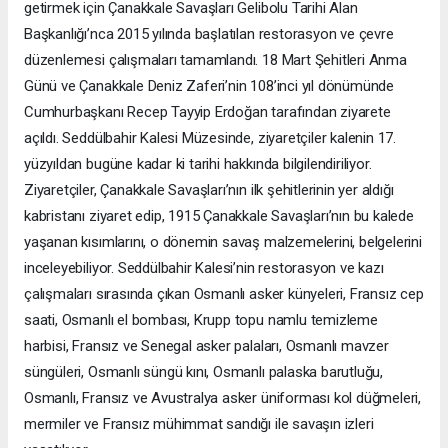
getirmek için Çanakkale Savaşları Gelibolu Tarihi Alan
Başkanlığı’nca 2015 yılında başlatılan restorasyon ve çevre
düzenlemesi çalışmaları tamamlandı. 18 Mart Şehitleri Anma
Günü ve Çanakkale Deniz Zaferi’nin 108’inci yıl dönümünde
Cumhurbaşkanı Recep Tayyip Erdoğan tarafından ziyarete
açıldı. Seddülbahir Kalesi Müzesinde, ziyaretçiler kalenin 17.
yüzyıldan bugüne kadar ki tarihi hakkında bilgilendiriliyor.
Ziyaretçiler, Çanakkale Savaşları’nın ilk şehitlerinin yer aldığı
kabristanı ziyaret edip, 1915 Çanakkale Savaşları’nın bu kalede
yaşanan kısımlarını, o dönemin savaş malzemelerini, belgelerini
inceleyebiliyor. Seddülbahir Kalesi’nin restorasyon ve kazı
çalışmaları sırasında çıkan Osmanlı asker künyeleri, Fransız cep
saati, Osmanlı el bombası, Krupp topu namlu temizleme
harbisi, Fransız ve Senegal asker palaları, Osmanlı mavzer
süngüleri, Osmanlı süngü kını, Osmanlı palaska barutluğu,
Osmanlı, Fransız ve Avustralya asker üniforması kol düğmeleri,
mermiler ve Fransız mühimmat sandığı ile savaşın izleri