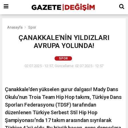
Anasayfa
Spor
ÇANAKKALE'NİN YILDIZLARI
AVRUPA YOLUNDA!
SPOR
02.07.2025 - 12:57, Güncelleme: 02.07.2025 - 12:57
Çanakkale'den yükselen gurur dalgası! Mady Dans
Okulu'nun Troia Team Hip Hop takımı, Türkiye Dans
Sporları Federasyonu (TDSF) tarafından
düzenlenen Türkiye Serbest Stil Hip Hop
Şampiyonası'nda 17 takım arasından sıyrılarak
Türkiye 4.'sü oldu. Bu büyük başarı, genç dansçılara