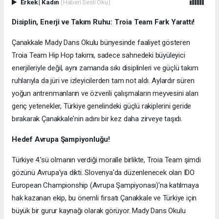
Erkek
|
Kadın
(Haberi Sesli Oku)
Disiplin, Enerji ve Takım Ruhu: Troia Team Fark Yarattı!
Çanakkale Mady Dans Okulu bünyesinde faaliyet gösteren
Troia Team Hip Hop takımı, sadece sahnedeki büyüleyici
enerjileriyle değil, aynı zamanda sıkı disiplinleri ve güçlü takım
ruhlarıyla da jüri ve izleyicilerden tam not aldı. Aylardır süren
yoğun antrenmanların ve özverili çalışmaların meyvesini alan
genç yetenekler, Türkiye genelindeki güçlü rakiplerini geride
bırakarak Çanakkale'nin adını bir kez daha zirveye taşıdı.
Hedef Avrupa Şampiyonluğu!
Türkiye 4.'sü olmanın verdiği moralle birlikte, Troia Team şimdi
gözünü Avrupa'ya dikti. Slovenya'da düzenlenecek olan IDO
European Championship (Avrupa Şampiyonası)'na katılmaya
hak kazanan ekip, bu önemli fırsatı Çanakkale ve Türkiye için
büyük bir gurur kaynağı olarak görüyor. Mady Dans Okulu