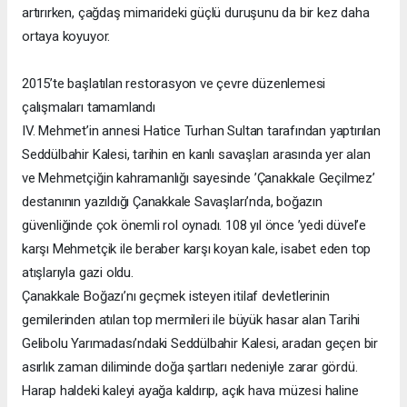
artırırken, çağdaş mimarideki güçlü duruşunu da bir kez daha
ortaya koyuyor.
2015’te başlatılan restorasyon ve çevre düzenlemesi
çalışmaları tamamlandı
IV. Mehmet’in annesi Hatice Turhan Sultan tarafından yaptırılan
Seddülbahir Kalesi, tarihin en kanlı savaşları arasında yer alan
ve Mehmetçiğin kahramanlığı sayesinde ’Çanakkale Geçilmez’
destanının yazıldığı Çanakkale Savaşları’nda, boğazın
güvenliğinde çok önemli rol oynadı. 108 yıl önce ’yedi düvel’e
karşı Mehmetçik ile beraber karşı koyan kale, isabet eden top
atışlarıyla gazi oldu.
Çanakkale Boğazı’nı geçmek isteyen itilaf devletlerinin
gemilerinden atılan top mermileri ile büyük hasar alan Tarihi
Gelibolu Yarımadası’ndaki Seddülbahir Kalesi, aradan geçen bir
asırlık zaman diliminde doğa şartları nedeniyle zarar gördü.
Harap haldeki kaleyi ayağa kaldırıp, açık hava müzesi haline