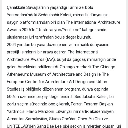
Çanakkale Savaşları’nın yaşandığı Tarihi Gelibolu
Yarımadası’ndaki Seddülbahir Kalesi, mimarlık dünyasının
saygın platformlarından biri olan The International Architecture
Awards 2025’te "Restorasyon/Yenileme" kategorisinde
uluslararası jüri tarafından ödüle değer bulundu.
2004 yılından bu yana düzenlenen ve mimarlık dünyasının
prestijli isimlerini bir araya getiren The International
Architecture Awards (IAA), bu yıl da çağdaş mimarlığın önde
gelen örneklerini ödüllendirdi. Chicago merkezli The Chicago
Athenaeum: Museum of Architecture and Design ile The
European Centre for Architecture Art Design and Urban
Studies iş birliğinde düzenlenen program, dünya çapında
500’ün üzerinde projeyi değerlendirdi. Seddülbahir Kalesi, bu
zorlu seçim sürecinde öne çıkarak, Ferrari Tasarım Başkan
Yardımcısı Flavio Manzoni, Litvanyalı mimarlık akademisyeni
Almantas Samalaviius, Studio Cho’dan Chen-Yu Chiu ve
UNITEDLAB’den Sang Dae Lee gibi seçkin isimlerden oluşan jüri