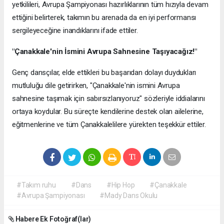
yetkilileri, Avrupa Şampiyonası hazırlıklarının tüm hızıyla devam
ettiğini belirterek, takımın bu arenada da en iyi performansı
sergileyeceğine inandıklarını ifade ettiler.
"Çanakkale'nin İsmini Avrupa Sahnesine Taşıyacağız!"
Genç dansçılar, elde ettikleri bu başarıdan dolayı duydukları
mutluluğu dile getirirken, "Çanakkale'nin ismini Avrupa
sahnesine taşımak için sabırsızlanıyoruz" sözleriyle iddialarını
ortaya koydular. Bu süreçte kendilerine destek olan ailelerine,
eğitmenlerine ve tüm Çanakkalelilere yürekten teşekkür ettiler.
#Takım ruhu
#Dans
#Hip Hop
#Çanakkale
#Avrupa Şampiyonası
#Mady Dans Okulu
Habere Ek Fotoğraf(lar)