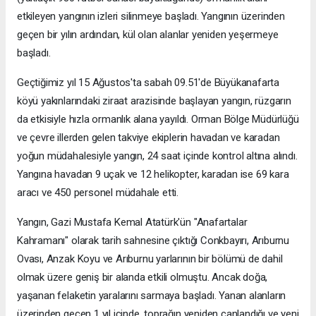
etkileyen yangının izleri silinmeye başladı. Yangının üzerinden
geçen bir yılın ardından, kül olan alanlar yeniden yeşermeye
başladı.
Geçtiğimiz yıl 15 Ağustos'ta sabah 09.51'de Büyükanafarta
köyü yakınlarındaki ziraat arazisinde başlayan yangın, rüzgarın
da etkisiyle hızla ormanlık alana yayıldı. Orman Bölge Müdürlüğü
ve çevre illerden gelen takviye ekiplerin havadan ve karadan
yoğun müdahalesiyle yangın, 24 saat içinde kontrol altına alındı.
Yangına havadan 9 uçak ve 12 helikopter, karadan ise 69 kara
aracı ve 450 personel müdahale etti.
Yangın, Gazi Mustafa Kemal Atatürk'ün "Anafartalar
Kahramanı" olarak tarih sahnesine çıktığı Conkbayırı, Arıburnu
Ovası, Anzak Koyu ve Arıburnu yarlarının bir bölümü de dahil
olmak üzere geniş bir alanda etkili olmuştu. Ancak doğa,
yaşanan felaketin yaralarını sarmaya başladı. Yanan alanların
üzerinden geçen 1 yıl içinde, toprağın yeniden canlandığı ve yeni