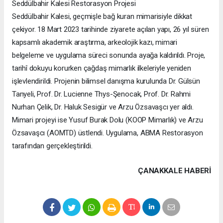
Seddülbahir Kalesi Restorasyon Projesi
Seddülbahir Kalesi, geçmişle bağ kuran mimarisiyle dikkat
çekiyor. 18 Mart 2023 tarihinde ziyarete açılan yapı, 26 yıl süren
kapsamlı akademik araştırma, arkeolojik kazı, mimari
belgeleme ve uygulama süreci sonunda ayağa kaldırıldı. Proje,
tarihî dokuyu korurken çağdaş mimarlık ilkeleriyle yeniden
işlevlendirildi. Projenin bilimsel danışma kurulunda Dr. Gülsün
Tanyeli, Prof. Dr. Lucienne Thys-Şenocak, Prof. Dr. Rahmi
Nurhan Çelik, Dr. Haluk Sesigür ve Arzu Özsavaşcı yer aldı.
Mimari projeyi ise Yusuf Burak Dolu (KOOP Mimarlık) ve Arzu
Özsavaşcı (AOMTD) üstlendi. Uygulama, ABMA Restorasyon
tarafından gerçekleştirildi.
ÇANAKKALE HABERİ