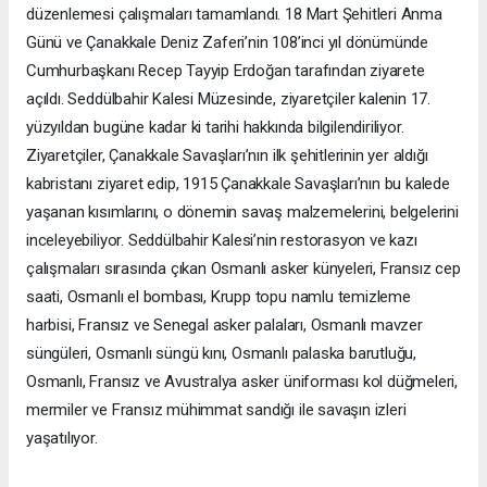
düzenlemesi çalışmaları tamamlandı. 18 Mart Şehitleri Anma
Günü ve Çanakkale Deniz Zaferi’nin 108’inci yıl dönümünde
Cumhurbaşkanı Recep Tayyip Erdoğan tarafından ziyarete
açıldı. Seddülbahir Kalesi Müzesinde, ziyaretçiler kalenin 17.
yüzyıldan bugüne kadar ki tarihi hakkında bilgilendiriliyor.
Ziyaretçiler, Çanakkale Savaşları’nın ilk şehitlerinin yer aldığı
kabristanı ziyaret edip, 1915 Çanakkale Savaşları’nın bu kalede
yaşanan kısımlarını, o dönemin savaş malzemelerini, belgelerini
inceleyebiliyor. Seddülbahir Kalesi’nin restorasyon ve kazı
çalışmaları sırasında çıkan Osmanlı asker künyeleri, Fransız cep
saati, Osmanlı el bombası, Krupp topu namlu temizleme
harbisi, Fransız ve Senegal asker palaları, Osmanlı mavzer
süngüleri, Osmanlı süngü kını, Osmanlı palaska barutluğu,
Osmanlı, Fransız ve Avustralya asker üniforması kol düğmeleri,
mermiler ve Fransız mühimmat sandığı ile savaşın izleri
yaşatılıyor.