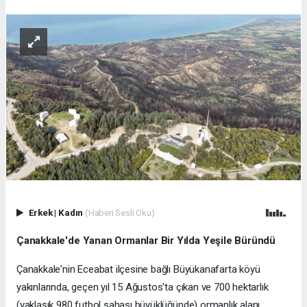
Erkek
|
Kadın
(Haberi Sesli Oku)
Çanakkale'de Yanan Ormanlar Bir Yılda Yeşile Büründü
Çanakkale'nin Eceabat ilçesine bağlı Büyükanafarta köyü
yakınlarında, geçen yıl 15 Ağustos'ta çıkan ve 700 hektarlık
(yaklaşık 980 futbol sahası büyüklüğünde) ormanlık alanı