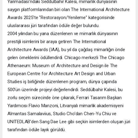
Yarımadası’ndaki Seddülbahir Kalesi, mimarlık dünyasının
saygın platformlarından biri olan The International Architecture
Awards 2025’te "Restorasyon/Yenileme" kategorisinde
uluslararası jüri tarafından ödüle değer bulundu.
2004 yılından bu yana düzenlenen ve mimarlık dünyasının
prestijli isimlerini bir araya getiren The International
Architecture Awards (IAA), bu yıl da çağdaş mimarlığın önde
gelen örneklerini ödüllendirdi. Chicago merkezli The Chicago
Athenaeum: Museum of Architecture and Design ile The
European Centre for Architecture Art Design and Urban
Studies iş birliğinde düzenlenen program, dünya çapında
500’ün üzerinde projeyi değerlendirdi. Seddülbahir Kalesi, bu
zorlu seçim sürecinde öne çıkarak, Ferrari Tasarım Başkan
Yardımcısı Flavio Manzoni, Litvanyalı mimarlık akademisyeni
Almantas Samalaviius, Studio Cho’dan Chen-Yu Chiu ve
UNITEDLAB’den Sang Dae Lee gibi seçkin isimlerden oluşan jüri
tarafından ödüle layık görüldü.