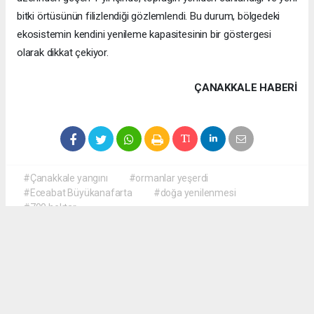
bitki örtüsünün filizlendiği gözlemlendi. Bu durum, bölgedeki
ekosistemin kendini yenileme kapasitesinin bir göstergesi
olarak dikkat çekiyor.
ÇANAKKALE HABERİ
#Çanakkale yangını
#ormanlar yeşerdi
#Eceabat Büyükanafarta
#doğa yenilenmesi
#700 hektar
haber paketi
haber scripti
haber yazılımı
Tüm hakları saklı tutulmaktadır.Copyright 2026©