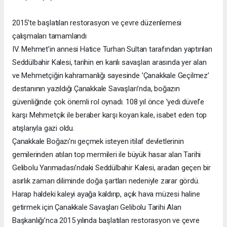
2015’te başlatılan restorasyon ve çevre düzenlemesi
çalışmaları tamamlandı
IV. Mehmet’in annesi Hatice Turhan Sultan tarafından yaptırılan
Seddülbahir Kalesi, tarihin en kanlı savaşları arasında yer alan
ve Mehmetçiğin kahramanlığı sayesinde ’Çanakkale Geçilmez’
destanının yazıldığı Çanakkale Savaşları’nda, boğazın
güvenliğinde çok önemli rol oynadı. 108 yıl önce ’yedi düvel’e
karşı Mehmetçik ile beraber karşı koyan kale, isabet eden top
atışlarıyla gazi oldu.
Çanakkale Boğazı’nı geçmek isteyen itilaf devletlerinin
gemilerinden atılan top mermileri ile büyük hasar alan Tarihi
Gelibolu Yarımadası’ndaki Seddülbahir Kalesi, aradan geçen bir
asırlık zaman diliminde doğa şartları nedeniyle zarar gördü.
Harap haldeki kaleyi ayağa kaldırıp, açık hava müzesi haline
getirmek için Çanakkale Savaşları Gelibolu Tarihi Alan
Başkanlığı’nca 2015 yılında başlatılan restorasyon ve çevre