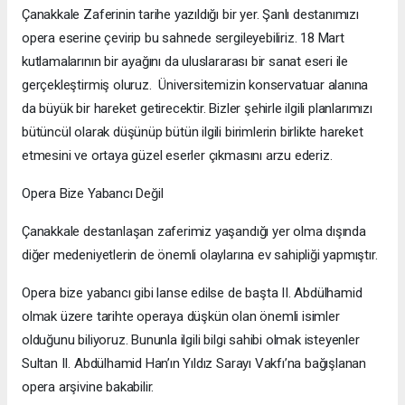
Çanakkale Zaferinin tarihe yazıldığı bir yer. Şanlı destanımızı
opera eserine çevirip bu sahnede sergileyebiliriz. 18 Mart
kutlamalarının bir ayağını da uluslararası bir sanat eseri ile
gerçekleştirmiş oluruz. Üniversitemizin konservatuar alanına
da büyük bir hareket getirecektir. Bizler şehirle ilgili planlarımızı
bütüncül olarak düşünüp bütün ilgili birimlerin birlikte hareket
etmesini ve ortaya güzel eserler çıkmasını arzu ederiz.
Opera Bize Yabancı Değil
Çanakkale destanlaşan zaferimiz yaşandığı yer olma dışında
diğer medeniyetlerin de önemli olaylarına ev sahipliği yapmıştır.
Opera bize yabancı gibi lanse edilse de başta II. Abdülhamid
olmak üzere tarihte operaya düşkün olan önemli isimler
olduğunu biliyoruz. Bununla ilgili bilgi sahibi olmak isteyenler
Sultan II. Abdülhamid Han’ın Yıldız Sarayı Vakfı’na bağışlanan
opera arşivine bakabilir.