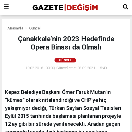
Anasayfa
Güncel
Çanakkale’nin 2023 Hedefinde
Opera Binası da Olmalı
GÜNCEL
19.02.2016 - 00:00, Güncelleme: 02.09.2021 - 15:40
Kepez Belediye Başkanı Ömer Faruk Mutan’ın
“kümes” olarak nitelendirdiği ve CHP’ye hiç
yakışmıyor dediği, Türkan Saylan Sosyal Tesisleri
Eylül 2015 tarihinde başlaması planlanan projeyle
12 ay gibi bir sürede yenilenecekti. Aradan geçen
zamanda tesisle ilgili herhangi bir yenileme