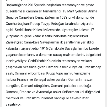
Başkanlığı’nca 2015 yılında başlatılan restorasyon ve çevre
düzenlemesi çalışmaları tamamlandı. 18 Mart Şehitleri Anma
Günü ve Çanakkale Deniz Zaferi’nin 108’inci yıl dönümünde
Cumhurbaşkanı Recep Tayyip Erdoğan tarafından ziyarete
açıldı. Seddülbahir Kalesi Müzesinde, ziyaretçiler kalenin 17.
yüzyıldan bugüne kadar ki tarihi hakkında bilgilendiriliyor.
Ziyaretçiler, Çanakkale Savaşları’nın ilk şehitlerinin yer aldığı
kabristanı ziyaret edip, 1915 Çanakkale Savaşları’nın bu kalede
yaşanan kısımlarını, o dönemin savaş malzemelerini, belgelerini
inceleyebiliyor. Seddülbahir Kalesi’nin restorasyon ve kazı
çalışmaları sırasında çıkan Osmanlı asker künyeleri, Fransız cep
saati, Osmanlı el bombası, Krupp topu namlu temizleme
harbisi, Fransız ve Senegal asker palaları, Osmanlı mavzer
süngüleri, Osmanlı süngü kını, Osmanlı palaska barutluğu,
Osmanlı, Fransız ve Avustralya asker üniforması kol düğmeleri,
mermiler ve Fransız mühimmat sandığı ile savaşın izleri
yaşatılıyor.