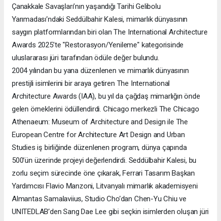
Çanakkale Savaşları’nın yaşandığı Tarihi Gelibolu
Yarımadası’ndaki Seddülbahir Kalesi, mimarlık dünyasının
saygın platformlarından biri olan The International Architecture
Awards 2025’te "Restorasyon/Yenileme" kategorisinde
uluslararası jüri tarafından ödüle değer bulundu.
2004 yılından bu yana düzenlenen ve mimarlık dünyasının
prestijli isimlerini bir araya getiren The International
Architecture Awards (IAA), bu yıl da çağdaş mimarlığın önde
gelen örneklerini ödüllendirdi. Chicago merkezli The Chicago
Athenaeum: Museum of Architecture and Design ile The
European Centre for Architecture Art Design and Urban
Studies iş birliğinde düzenlenen program, dünya çapında
500’ün üzerinde projeyi değerlendirdi. Seddülbahir Kalesi, bu
zorlu seçim sürecinde öne çıkarak, Ferrari Tasarım Başkan
Yardımcısı Flavio Manzoni, Litvanyalı mimarlık akademisyeni
Almantas Samalaviius, Studio Cho’dan Chen-Yu Chiu ve
UNITEDLAB’den Sang Dae Lee gibi seçkin isimlerden oluşan jüri