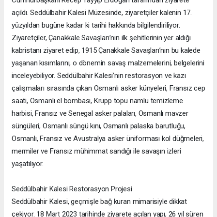
Cumhurbaşkanı Recep Tayyip Erdoğan tarafından ziyarete
açıldı. Seddülbahir Kalesi Müzesinde, ziyaretçiler kalenin 17.
yüzyıldan bugüne kadar ki tarihi hakkında bilgilendiriliyor.
Ziyaretçiler, Çanakkale Savaşları’nın ilk şehitlerinin yer aldığı
kabristanı ziyaret edip, 1915 Çanakkale Savaşları’nın bu kalede
yaşanan kısımlarını, o dönemin savaş malzemelerini, belgelerini
inceleyebiliyor. Seddülbahir Kalesi’nin restorasyon ve kazı
çalışmaları sırasında çıkan Osmanlı asker künyeleri, Fransız cep
saati, Osmanlı el bombası, Krupp topu namlu temizleme
harbisi, Fransız ve Senegal asker palaları, Osmanlı mavzer
süngüleri, Osmanlı süngü kını, Osmanlı palaska barutluğu,
Osmanlı, Fransız ve Avustralya asker üniforması kol düğmeleri,
mermiler ve Fransız mühimmat sandığı ile savaşın izleri
yaşatılıyor.
Seddülbahir Kalesi Restorasyon Projesi
Seddülbahir Kalesi, geçmişle bağ kuran mimarisiyle dikkat
çekiyor. 18 Mart 2023 tarihinde ziyarete açılan yapı, 26 yıl süren