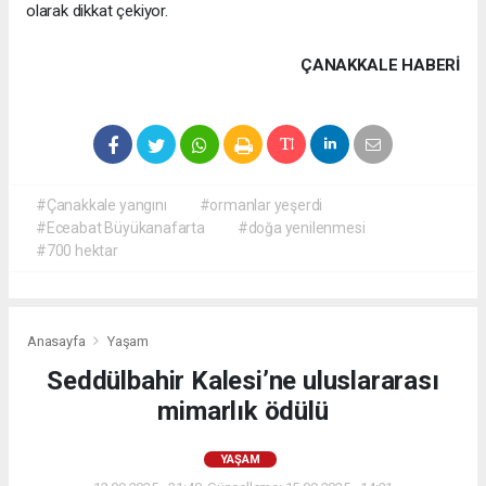
olarak dikkat çekiyor.
ÇANAKKALE HABERİ
#Çanakkale yangını
#ormanlar yeşerdi
#Eceabat Büyükanafarta
#doğa yenilenmesi
#700 hektar
Anasayfa
Yaşam
Seddülbahir Kalesi’ne uluslararası
mimarlık ödülü
YAŞAM