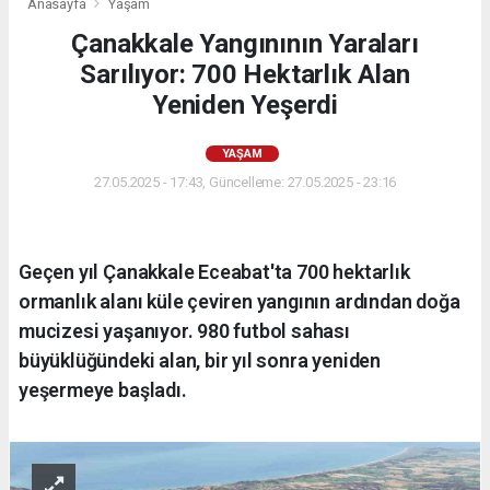
Anasayfa
Yaşam
Çanakkale Yangınının Yaraları
Sarılıyor: 700 Hektarlık Alan
Yeniden Yeşerdi
YAŞAM
27.05.2025 - 17:43, Güncelleme: 27.05.2025 - 23:16
Geçen yıl Çanakkale Eceabat'ta 700 hektarlık
ormanlık alanı küle çeviren yangının ardından doğa
mucizesi yaşanıyor. 980 futbol sahası
büyüklüğündeki alan, bir yıl sonra yeniden
yeşermeye başladı.