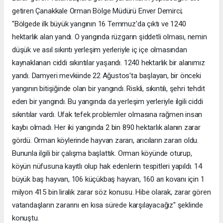
getiren Çanakkale Orman Bölge Müdürü Enver Demirci;
"Bölgede ilk büyük yangının 16 Temmuz'da çıktı ve 1240
hektarlık alan yandı. O yangında rüzgarın şiddetli olması, nemin
düşük ve asıl sıkıntı yerleşim yerleriyle iç içe olmasından
kaynaklanan ciddi sıkıntılar yaşandı. 1240 hektarlık bir alanımız
yandı. Damyeri mevkiinde 22 Ağustos'ta başlayan, bir önceki
yangının bitişiğinde olan bir yangındı. Riskli, sıkıntılı, şehri tehdit
eden bir yangındı. Bu yangında da yerleşim yerleriyle ilgili ciddi
sıkıntılar vardı. Ufak tefek problemler olmasına rağmen insan
kaybı olmadı. Her iki yangında 2 bin 890 hektarlık alanın zarar
gördü. Orman köylerinde hayvan zararı, arıcıların zararı oldu.
Bununla ilgili bir çalışma başlattık. Orman köyünde oturup,
köyün nüfusuna kayıtlı olup hak edenlerin tespitleri yapıldı. 14
büyük baş hayvan, 106 küçükbaş hayvan, 160 arı kovanı için 1
milyon 415 bin liralık zarar söz konusu. Hibe olarak, zarar gören
vatandaşların zararını en kısa sürede karşılayacağız" şeklinde
konuştu.