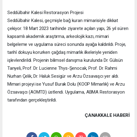
Seddülbahir Kalesi Restorasyon Projesi
Seddülbahir Kalesi, geçmişle bağ kuran mimarisiyle dikkat
çekiyor. 18 Mart 2023 tarihinde ziyarete açılan yapı, 26 yıl süren
kapsamlı akademik araştırma, arkeolojik kazı, mimari
belgeleme ve uygulama süreci sonunda ayağa kaldırıldı. Proje,
tarihî dokuyu korurken çağdaş mimarlık ilkeleriyle yeniden
işlevlendirildi. Projenin bilimsel danışma kurulunda Dr. Gülsün
Tanyeli, Prof. Dr. Lucienne Thys-Şenocak, Prof. Dr. Rahmi
Nurhan Çelik, Dr. Haluk Sesigür ve Arzu Özsavaşcı yer aldı.
Mimari projeyi ise Yusuf Burak Dolu (KOOP Mimarlık) ve Arzu
Özsavaşcı (AOMTD) üstlendi. Uygulama, ABMA Restorasyon
tarafından gerçekleştirildi.
ÇANAKKALE HABERİ