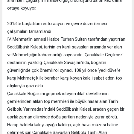
artırırken, çağdaş mimarideki güçlü duruşunu da bir kez daha
ortaya koyuyor.
2015’te başlatılan restorasyon ve çevre düzenlemesi
çalışmaları tamamlandı
IV. Mehmet’in annesi Hatice Turhan Sultan tarafından yaptırılan
Seddülbahir Kalesi, tarihin en kanlı savaşları arasında yer alan
ve Mehmetçiğin kahramanlığı sayesinde ’Çanakkale Geçilmez’
destanının yazıldığı Çanakkale Savaşları’nda, boğazın
güvenliğinde çok önemli rol oynadı. 108 yıl önce ’yedi düvel’e
karşı Mehmetçik ile beraber karşı koyan kale, isabet eden top
atışlarıyla gazi oldu.
Çanakkale Boğazı’nı geçmek isteyen itilaf devletlerinin
gemilerinden atılan top mermileri ile büyük hasar alan Tarihi
Gelibolu Yarımadası’ndaki Seddülbahir Kalesi, aradan geçen bir
asırlık zaman diliminde doğa şartları nedeniyle zarar gördü.
Harap haldeki kaleyi ayağa kaldırıp, açık hava müzesi haline
getirmek için Çanakkale Savaşları Gelibolu Tarihi Alan