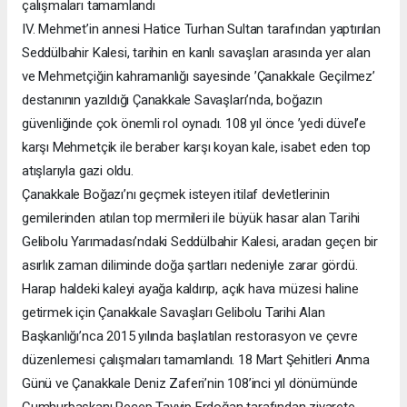
çalışmaları tamamlandı
IV. Mehmet’in annesi Hatice Turhan Sultan tarafından yaptırılan
Seddülbahir Kalesi, tarihin en kanlı savaşları arasında yer alan
ve Mehmetçiğin kahramanlığı sayesinde ’Çanakkale Geçilmez’
destanının yazıldığı Çanakkale Savaşları’nda, boğazın
güvenliğinde çok önemli rol oynadı. 108 yıl önce ’yedi düvel’e
karşı Mehmetçik ile beraber karşı koyan kale, isabet eden top
atışlarıyla gazi oldu.
Çanakkale Boğazı’nı geçmek isteyen itilaf devletlerinin
gemilerinden atılan top mermileri ile büyük hasar alan Tarihi
Gelibolu Yarımadası’ndaki Seddülbahir Kalesi, aradan geçen bir
asırlık zaman diliminde doğa şartları nedeniyle zarar gördü.
Harap haldeki kaleyi ayağa kaldırıp, açık hava müzesi haline
getirmek için Çanakkale Savaşları Gelibolu Tarihi Alan
Başkanlığı’nca 2015 yılında başlatılan restorasyon ve çevre
düzenlemesi çalışmaları tamamlandı. 18 Mart Şehitleri Anma
Günü ve Çanakkale Deniz Zaferi’nin 108’inci yıl dönümünde