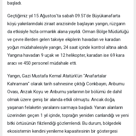
başladı.
Geçtiğimiz yıl 15 Ağustos'ta sabah 09.51'de Büyükanafarta
köyü yakınlarındaki ziraat arazisinde başlayan yangın, rüzgarın
da etkisiyle hızla ormanlık alana yayıldı. Orman Bölge Müdürlüğü
ve çevre illerden gelen takviye ekiplerin havadan ve karadan
yoğun müdahalesiyle yangın, 24 saat içinde kontrol altına alındı.
Yangına havadan 9 uçak ve 12 helikopter, karadan ise 69 kara
aracı ve 450 personel müdahale etti.
Yangın, Gazi Mustafa Kemal Atatürk'ün "Anafartalar
Kahramanı" olarak tarih sahnesine çıktığı Conkbayırı, Arıburnu
Ovası, Anzak Koyu ve Arıburnu yarlarının bir bölümü de dahil
olmak üzere geniş bir alanda etkili olmuştu. Ancak doğa,
yaşanan felaketin yaralarını sarmaya başladı. Yanan alanların
üzerinden geçen 1 yıl içinde, toprağın yeniden canlandığı ve yeni
bitki örtüsünün filizlendiği gözlemlendi. Bu durum, bölgedeki
ekosistemin kendini yenileme kapasitesinin bir göstergesi