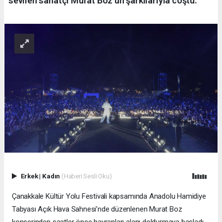
sevilen sanatçı Murat Boz’un şarkılarıyla coştu.
Erkek
|
Kadın
(Haberi Sesli Oku)
Çanakkale Kültür Yolu Festivali kapsamında Anadolu Hamidiye
Tabyası Açık Hava Sahnesi’nde düzenlenen Murat Boz
konserinden saatler önce hayranları alanı doldurmaya başladı.