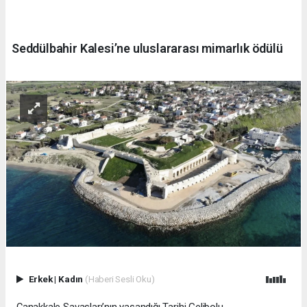
Seddülbahir Kalesi’ne uluslararası mimarlık ödülü
Erkek
|
Kadın
(Haberi Sesli Oku)
Çanakkale Savaşları’nın yaşandığı Tarihi Gelibolu