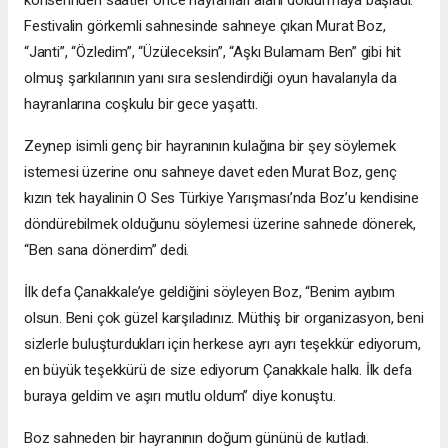
Festivalin görkemli sahnesinde sahneye çıkan Murat Boz,
“Janti”, “Özledim”, “Üzüleceksin”, “Aşkı Bulamam Ben” gibi hit
olmuş şarkılarının yanı sıra seslendirdiği oyun havalarıyla da
hayranlarına coşkulu bir gece yaşattı.
Zeynep isimli genç bir hayranının kulağına bir şey söylemek
istemesi üzerine onu sahneye davet eden Murat Boz, genç
kızın tek hayalinin O Ses Türkiye Yarışması’nda Boz’u kendisine
döndürebilmek olduğunu söylemesi üzerine sahnede dönerek,
“Ben sana dönerdim” dedi.
İlk defa Çanakkale’ye geldiğini söyleyen Boz, “Benim ayıbım
olsun. Beni çok güzel karşıladınız. Müthiş bir organizasyon, beni
sizlerle buluşturdukları için herkese ayrı ayrı teşekkür ediyorum,
en büyük teşekkürü de size ediyorum Çanakkale halkı. İlk defa
buraya geldim ve aşırı mutlu oldum” diye konuştu.
Boz sahneden bir hayranının doğum gününü de kutladı.