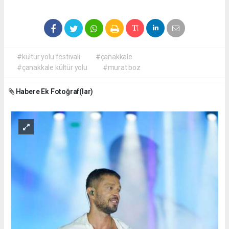
#kültür yolu festivali
#çanakkale
#çanakkale kültür yolu
#murat boz
Habere Ek Fotoğraf(lar)