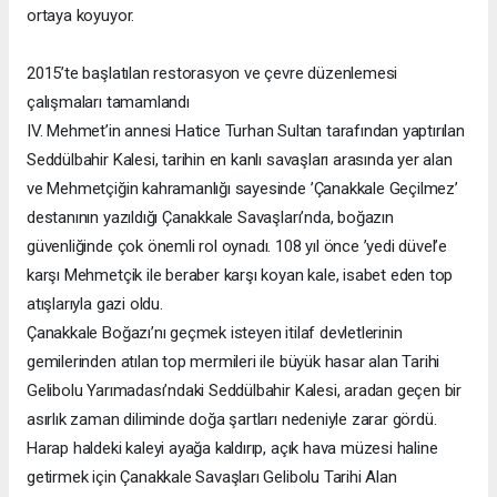
ortaya koyuyor.
2015’te başlatılan restorasyon ve çevre düzenlemesi
çalışmaları tamamlandı
IV. Mehmet’in annesi Hatice Turhan Sultan tarafından yaptırılan
Seddülbahir Kalesi, tarihin en kanlı savaşları arasında yer alan
ve Mehmetçiğin kahramanlığı sayesinde ’Çanakkale Geçilmez’
destanının yazıldığı Çanakkale Savaşları’nda, boğazın
güvenliğinde çok önemli rol oynadı. 108 yıl önce ’yedi düvel’e
karşı Mehmetçik ile beraber karşı koyan kale, isabet eden top
atışlarıyla gazi oldu.
Çanakkale Boğazı’nı geçmek isteyen itilaf devletlerinin
gemilerinden atılan top mermileri ile büyük hasar alan Tarihi
Gelibolu Yarımadası’ndaki Seddülbahir Kalesi, aradan geçen bir
asırlık zaman diliminde doğa şartları nedeniyle zarar gördü.
Harap haldeki kaleyi ayağa kaldırıp, açık hava müzesi haline
getirmek için Çanakkale Savaşları Gelibolu Tarihi Alan