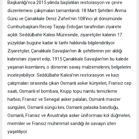
Başkanlığı’nca 2015 yılında başlatılan restorasyon ve çevre
düzenlemesi çalışmaları tamamlandı. 18 Mart Şehitleri Anma
Günü ve Çanakkale Deniz Zaferi’nin 108’inci yıl dönümünde
Cumhurbaşkanı Recep Tayyip Erdoğan tarafından ziyarete
açıldı. Seddülbahir Kalesi Müzesinde, ziyaretçiler kalenin 17.
yüzyıldan bugüne kadar ki tarihi hakkında bilgilendiriliyor.
Ziyaretçiler, Çanakkale Savaşları’nın ilk şehitlerinin yer aldığı
kabristanı ziyaret edip, 1915 Çanakkale Savaşları’nın bu kalede
yaşanan kısımlarını, o dönemin savaş malzemelerini, belgelerini
inceleyebiliyor. Seddülbahir Kalesi’nin restorasyon ve kazı
çalışmaları sırasında çıkan Osmanlı asker künyeleri, Fransız cep
saati, Osmanlı el bombası, Krupp topu namlu temizleme
harbisi, Fransız ve Senegal asker palaları, Osmanlı mavzer
süngüleri, Osmanlı süngü kını, Osmanlı palaska barutluğu,
Osmanlı, Fransız ve Avustralya asker üniforması kol düğmeleri,
mermiler ve Fransız mühimmat sandığı ile savaşın izleri
yaşatılıyor.