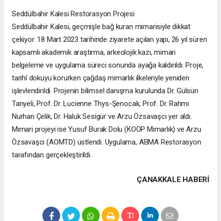
Seddülbahir Kalesi Restorasyon Projesi
Seddülbahir Kalesi, geçmişle bağ kuran mimarisiyle dikkat
çekiyor. 18 Mart 2023 tarihinde ziyarete açılan yapı, 26 yıl süren
kapsamlı akademik araştırma, arkeolojik kazı, mimari
belgeleme ve uygulama süreci sonunda ayağa kaldırıldı. Proje,
tarihî dokuyu korurken çağdaş mimarlık ilkeleriyle yeniden
işlevlendirildi. Projenin bilimsel danışma kurulunda Dr. Gülsün
Tanyeli, Prof. Dr. Lucienne Thys-Şenocak, Prof. Dr. Rahmi
Nurhan Çelik, Dr. Haluk Sesigür ve Arzu Özsavaşcı yer aldı.
Mimari projeyi ise Yusuf Burak Dolu (KOOP Mimarlık) ve Arzu
Özsavaşcı (AOMTD) üstlendi. Uygulama, ABMA Restorasyon
tarafından gerçekleştirildi.
ÇANAKKALE HABERİ