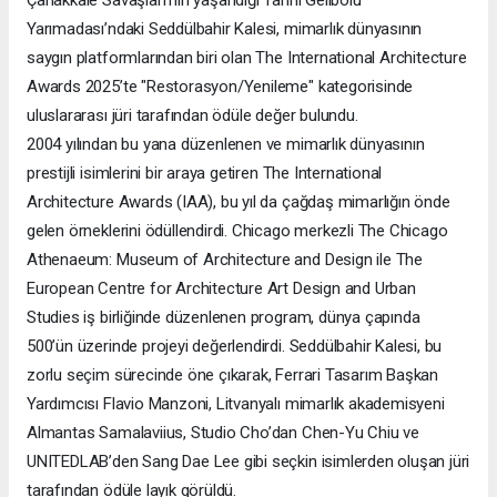
Yarımadası’ndaki Seddülbahir Kalesi, mimarlık dünyasının
saygın platformlarından biri olan The International Architecture
Awards 2025’te "Restorasyon/Yenileme" kategorisinde
uluslararası jüri tarafından ödüle değer bulundu.
2004 yılından bu yana düzenlenen ve mimarlık dünyasının
prestijli isimlerini bir araya getiren The International
Architecture Awards (IAA), bu yıl da çağdaş mimarlığın önde
gelen örneklerini ödüllendirdi. Chicago merkezli The Chicago
Athenaeum: Museum of Architecture and Design ile The
European Centre for Architecture Art Design and Urban
Studies iş birliğinde düzenlenen program, dünya çapında
500’ün üzerinde projeyi değerlendirdi. Seddülbahir Kalesi, bu
zorlu seçim sürecinde öne çıkarak, Ferrari Tasarım Başkan
Yardımcısı Flavio Manzoni, Litvanyalı mimarlık akademisyeni
Almantas Samalaviius, Studio Cho’dan Chen-Yu Chiu ve
UNITEDLAB’den Sang Dae Lee gibi seçkin isimlerden oluşan jüri
tarafından ödüle layık görüldü.