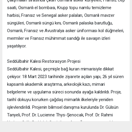
çalışmaları sırasında çıkan Osmanlı asker künyeleri, Fransız cep
saati, Osmanlı el bombası, Krupp topu namlu temizleme
harbisi, Fransız ve Senegal asker palaları, Osmanlı mavzer
süngüleri, Osmanlı süngü kını, Osmanlı palaska barutluğu,
Osmanlı, Fransız ve Avustralya asker üniforması kol düğmeleri,
mermiler ve Fransız mühimmat sandığı ile savaşın izleri
yaşatılıyor.
Seddülbahir Kalesi Restorasyon Projesi
Seddülbahir Kalesi, geçmişle bağ kuran mimarisiyle dikkat
çekiyor. 18 Mart 2023 tarihinde ziyarete açılan yapı, 26 yıl süren
kapsamlı akademik araştırma, arkeolojik kazı, mimari
belgeleme ve uygulama süreci sonunda ayağa kaldırıldı. Proje,
tarihî dokuyu korurken çağdaş mimarlık ilkeleriyle yeniden
işlevlendirildi. Projenin bilimsel danışma kurulunda Dr. Gülsün
Tanyeli, Prof. Dr. Lucienne Thys-Şenocak, Prof. Dr. Rahmi
Nurhan Çelik, Dr. Haluk Sesigür ve Arzu Özsavaşcı yer aldı.
Mimari projeyi ise Yusuf Burak Dolu (KOOP Mimarlık) ve Arzu