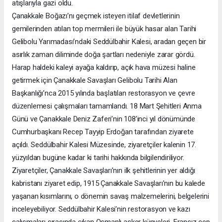
atışlarıyla gazi oldu.
Çanakkale Boğazı’nı geçmek isteyen itilaf devletlerinin
gemilerinden atılan top mermileri ile büyük hasar alan Tarihi
Gelibolu Yarımadası’ndaki Seddülbahir Kalesi, aradan geçen bir
asırlık zaman diliminde doğa şartları nedeniyle zarar gördü.
Harap haldeki kaleyi ayağa kaldırıp, açık hava müzesi haline
getirmek için Çanakkale Savaşları Gelibolu Tarihi Alan
Başkanlığı’nca 2015 yılında başlatılan restorasyon ve çevre
düzenlemesi çalışmaları tamamlandı. 18 Mart Şehitleri Anma
Günü ve Çanakkale Deniz Zaferi’nin 108’inci yıl dönümünde
Cumhurbaşkanı Recep Tayyip Erdoğan tarafından ziyarete
açıldı. Seddülbahir Kalesi Müzesinde, ziyaretçiler kalenin 17.
yüzyıldan bugüne kadar ki tarihi hakkında bilgilendiriliyor.
Ziyaretçiler, Çanakkale Savaşları’nın ilk şehitlerinin yer aldığı
kabristanı ziyaret edip, 1915 Çanakkale Savaşları’nın bu kalede
yaşanan kısımlarını, o dönemin savaş malzemelerini, belgelerini
inceleyebiliyor. Seddülbahir Kalesi’nin restorasyon ve kazı