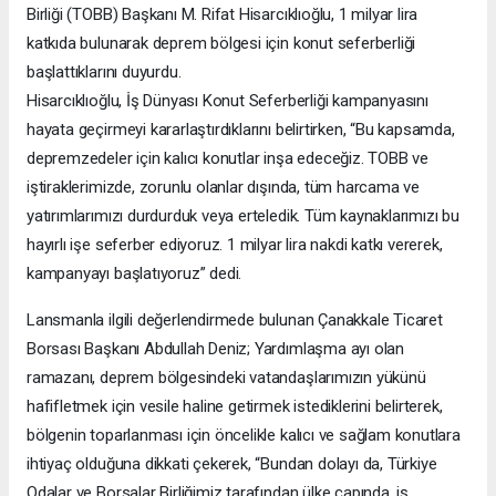
Birliği (TOBB) Başkanı M. Rifat Hisarcıklıoğlu, 1 milyar lira
katkıda bulunarak deprem bölgesi için konut seferberliği
başlattıklarını duyurdu.
Hisarcıklıoğlu, İş Dünyası Konut Seferberliği kampanyasını
hayata geçirmeyi kararlaştırdıklarını belirtirken, “Bu kapsamda,
depremzedeler için kalıcı konutlar inşa edeceğiz. TOBB ve
iştiraklerimizde, zorunlu olanlar dışında, tüm harcama ve
yatırımlarımızı durdurduk veya erteledik. Tüm kaynaklarımızı bu
hayırlı işe seferber ediyoruz. 1 milyar lira nakdi katkı vererek,
kampanyayı başlatıyoruz” dedi.
Lansmanla ilgili değerlendirmede bulunan Çanakkale Ticaret
Borsası Başkanı Abdullah Deniz; Yardımlaşma ayı olan
ramazanı, deprem bölgesindeki vatandaşlarımızın yükünü
hafifletmek için vesile haline getirmek istediklerini belirterek,
bölgenin toparlanması için öncelikle kalıcı ve sağlam konutlara
ihtiyaç olduğuna dikkati çekerek, “Bundan dolayı da, Türkiye
Odalar ve Borsalar Birliğimiz tarafından ülke çapında, iş