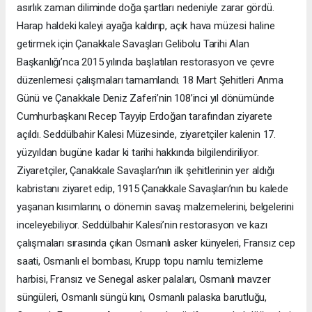
asırlık zaman diliminde doğa şartları nedeniyle zarar gördü.
Harap haldeki kaleyi ayağa kaldırıp, açık hava müzesi haline
getirmek için Çanakkale Savaşları Gelibolu Tarihi Alan
Başkanlığı’nca 2015 yılında başlatılan restorasyon ve çevre
düzenlemesi çalışmaları tamamlandı. 18 Mart Şehitleri Anma
Günü ve Çanakkale Deniz Zaferi’nin 108’inci yıl dönümünde
Cumhurbaşkanı Recep Tayyip Erdoğan tarafından ziyarete
açıldı. Seddülbahir Kalesi Müzesinde, ziyaretçiler kalenin 17.
yüzyıldan bugüne kadar ki tarihi hakkında bilgilendiriliyor.
Ziyaretçiler, Çanakkale Savaşları’nın ilk şehitlerinin yer aldığı
kabristanı ziyaret edip, 1915 Çanakkale Savaşları’nın bu kalede
yaşanan kısımlarını, o dönemin savaş malzemelerini, belgelerini
inceleyebiliyor. Seddülbahir Kalesi’nin restorasyon ve kazı
çalışmaları sırasında çıkan Osmanlı asker künyeleri, Fransız cep
saati, Osmanlı el bombası, Krupp topu namlu temizleme
harbisi, Fransız ve Senegal asker palaları, Osmanlı mavzer
süngüleri, Osmanlı süngü kını, Osmanlı palaska barutluğu,