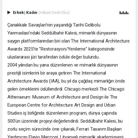
Erkek
|
Kadın
(Haberi Sesli Oku)
Çanakkale Savaşları’nın yaşandığı Tarihi Gelibolu
Yarımadası’ndaki Seddülbahir Kalesi, mimarlık dünyasının
saygın platformlarından biri olan The International Architecture
Awards 2025’te "Restorasyon/Yenileme" kategorisinde
uluslararası jüri tarafından ödüle değer bulundu.
2004 yılından bu yana düzenlenen ve mimarlık dünyasının
prestijli isimlerini bir araya getiren The International
Architecture Awards (IAA), bu yıl da çağdaş mimarlığın önde
gelen örneklerini ödüllendirdi. Chicago merkezli The Chicago
Athenaeum: Museum of Architecture and Design ile The
European Centre for Architecture Art Design and Urban
Studies iş birliğinde düzenlenen program, dünya çapında
500’ün üzerinde projeyi değerlendirdi. Seddülbahir Kalesi, bu
zorlu seçim sürecinde öne çıkarak, Ferrari Tasarım Başkan
Yardımcısı Flavio Manzoni, Litvanyalı mimarlık akademisyeni