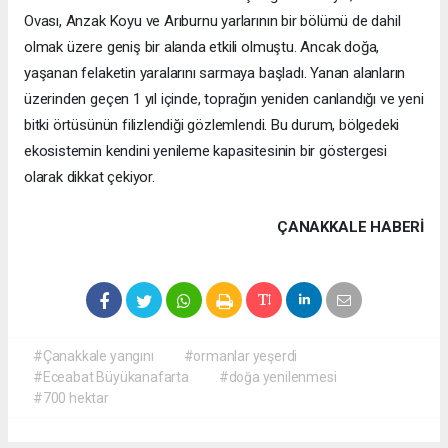
Ovası, Anzak Koyu ve Arıburnu yarlarının bir bölümü de dahil
olmak üzere geniş bir alanda etkili olmuştu. Ancak doğa,
yaşanan felaketin yaralarını sarmaya başladı. Yanan alanların
üzerinden geçen 1 yıl içinde, toprağın yeniden canlandığı ve yeni
bitki örtüsünün filizlendiği gözlemlendi. Bu durum, bölgedeki
ekosistemin kendini yenileme kapasitesinin bir göstergesi
olarak dikkat çekiyor.
ÇANAKKALE HABERİ
#Çanakkale yangını
#ormanlar yeşerdi
#Eceabat Büyükanafarta
#doğa yenilenmesi
#700 hektar