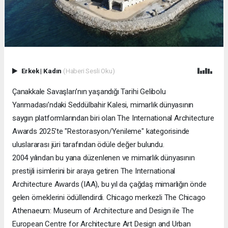
Erkek
|
Kadın
(Haberi Sesli Oku)
Çanakkale Savaşları’nın yaşandığı Tarihi Gelibolu
Yarımadası’ndaki Seddülbahir Kalesi, mimarlık dünyasının
saygın platformlarından biri olan The International Architecture
Awards 2025’te "Restorasyon/Yenileme" kategorisinde
uluslararası jüri tarafından ödüle değer bulundu.
2004 yılından bu yana düzenlenen ve mimarlık dünyasının
prestijli isimlerini bir araya getiren The International
Architecture Awards (IAA), bu yıl da çağdaş mimarlığın önde
gelen örneklerini ödüllendirdi. Chicago merkezli The Chicago
Athenaeum: Museum of Architecture and Design ile The
European Centre for Architecture Art Design and Urban