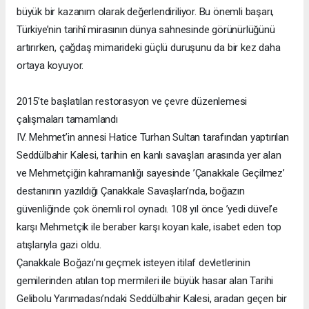
büyük bir kazanım olarak değerlendiriliyor. Bu önemli başarı,
Türkiye’nin tarihî mirasının dünya sahnesinde görünürlüğünü
artırırken, çağdaş mimarideki güçlü duruşunu da bir kez daha
ortaya koyuyor.
2015’te başlatılan restorasyon ve çevre düzenlemesi
çalışmaları tamamlandı
IV. Mehmet’in annesi Hatice Turhan Sultan tarafından yaptırılan
Seddülbahir Kalesi, tarihin en kanlı savaşları arasında yer alan
ve Mehmetçiğin kahramanlığı sayesinde ’Çanakkale Geçilmez’
destanının yazıldığı Çanakkale Savaşları’nda, boğazın
güvenliğinde çok önemli rol oynadı. 108 yıl önce ’yedi düvel’e
karşı Mehmetçik ile beraber karşı koyan kale, isabet eden top
atışlarıyla gazi oldu.
Çanakkale Boğazı’nı geçmek isteyen itilaf devletlerinin
gemilerinden atılan top mermileri ile büyük hasar alan Tarihi
Gelibolu Yarımadası’ndaki Seddülbahir Kalesi, aradan geçen bir