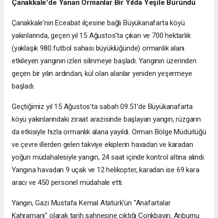
Çanakkale'de Yanan Ormanlar Bir Yılda Yeşile Büründü
Çanakkale'nin Eceabat ilçesine bağlı Büyükanafarta köyü
yakınlarında, geçen yıl 15 Ağustos'ta çıkan ve 700 hektarlık
(yaklaşık 980 futbol sahası büyüklüğünde) ormanlık alanı
etkileyen yangının izleri silinmeye başladı. Yangının üzerinden
geçen bir yılın ardından, kül olan alanlar yeniden yeşermeye
başladı.
Geçtiğimiz yıl 15 Ağustos'ta sabah 09.51'de Büyükanafarta
köyü yakınlarındaki ziraat arazisinde başlayan yangın, rüzgarın
da etkisiyle hızla ormanlık alana yayıldı. Orman Bölge Müdürlüğü
ve çevre illerden gelen takviye ekiplerin havadan ve karadan
yoğun müdahalesiyle yangın, 24 saat içinde kontrol altına alındı.
Yangına havadan 9 uçak ve 12 helikopter, karadan ise 69 kara
aracı ve 450 personel müdahale etti.
Yangın, Gazi Mustafa Kemal Atatürk'ün "Anafartalar
Kahramanı" olarak tarih sahnesine çıktığı Conkbayırı, Arıburnu