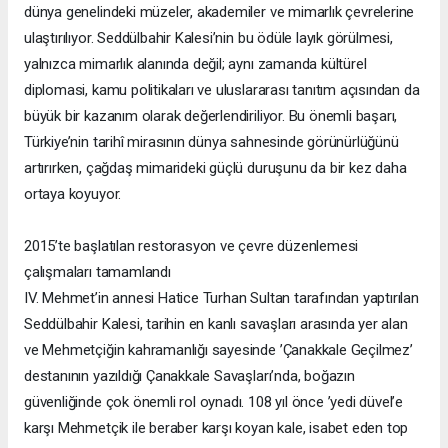
dünya genelindeki müzeler, akademiler ve mimarlık çevrelerine
ulaştırılıyor. Seddülbahir Kalesi’nin bu ödüle layık görülmesi,
yalnızca mimarlık alanında değil; aynı zamanda kültürel
diplomasi, kamu politikaları ve uluslararası tanıtım açısından da
büyük bir kazanım olarak değerlendiriliyor. Bu önemli başarı,
Türkiye’nin tarihî mirasının dünya sahnesinde görünürlüğünü
artırırken, çağdaş mimarideki güçlü duruşunu da bir kez daha
ortaya koyuyor.
2015’te başlatılan restorasyon ve çevre düzenlemesi
çalışmaları tamamlandı
IV. Mehmet’in annesi Hatice Turhan Sultan tarafından yaptırılan
Seddülbahir Kalesi, tarihin en kanlı savaşları arasında yer alan
ve Mehmetçiğin kahramanlığı sayesinde ’Çanakkale Geçilmez’
destanının yazıldığı Çanakkale Savaşları’nda, boğazın
güvenliğinde çok önemli rol oynadı. 108 yıl önce ’yedi düvel’e
karşı Mehmetçik ile beraber karşı koyan kale, isabet eden top