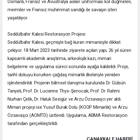
Osmanlı, Fransız ve Avustralya asker üniforması kol düğmeleri,
mermiler ve Fransız mühimmat sandığı ile savaşın izleri
yaşatılıyor.
Seddülbahir Kalesi Restorasyon Projesi
Seddülbahir Kalesi, geçmişle bağ kuran mimarisiyle dikkat
çekiyor. 18 Mart 2023 tarihinde ziyarete açılan yapı, 26 yıl süren
kapsamlı akademik araştırma, arkeolojik kazı, mimari
belgeleme ve uygulama süreci sonunda ayağa kaldırıldı. Proje,
tarihî dokuyu korurken çağdaş mimarlık ilkeleriyle yeniden
işlevlendirildi. Projenin bilimsel danışma kurulunda Dr. Gülsün
Tanyeli, Prof. Dr. Lucienne Thys-Şenocak, Prof. Dr. Rahmi
Nurhan Çelik, Dr. Haluk Sesigür ve Arzu Özsavaşcı yer aldı.
Mimari projeyi ise Yusuf Burak Dolu (KOOP Mimarlık) ve Arzu
Özsavaşcı (AOMTD) üstlendi. Uygulama, ABMA Restorasyon
tarafından gerçekleştirildi.
ÇANAKKALE HABERİ