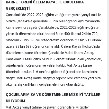
KARNE TÖRENİ ÖZLEM KAYALI İLKOKULUNDA
GERÇEKLEŞTİ
Çanakkale'de 2022-2023 eğitim ve öğretim yılının yarıyıl tatili ile
birlikte Çanakkale genelinde 83 bin 689 öğrenci aynı zamanda
karne sevinci yaşadı. Çanakkale’de, 2022-2023 eğitim-öğretim
yılının ilk döneminde okul öncesi 8 bin 400, ilkokul 24 bin 700,
ortaokul 23 bin 376 ve ortaöğretim öğrencisi 27 bin 213 olmak
üzere 83 bin 689 öğrenci karne aldı. Özlem Kayalı İlkokulu'nda
düzenlenen karne törenine, Çanakkale Valisi İlhami Aktaş,
Çanakkale İl Milli Eğitim Müdürü Ferhat Yılmaz, okul yöneticileri,
öğretmenler, öğrenciler ve veliler katıldı. Vali Aktaş karne
töreninde okulun 1-A sınıfına giderek öğrencilerin karnelerini
dağıttı. Vali Aktaş karne dağıttığı öğrencilere karnenin yanı sıra
okuma alışkanlıklarını geliştirmeleri için kitap dağıttı.
ÇOCUKLARIMIZA VE ÖĞRETMENLERİMİZE İYİ TATİLLER
DİLİYORUM
Vali Aktaş yarıyıl tatiline başlayan öğrencilere iyi tatiller