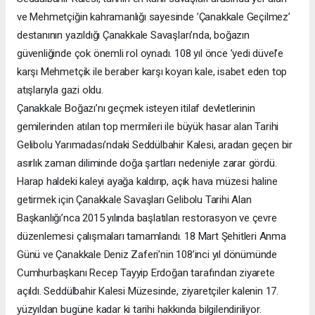
ve Mehmetçiğin kahramanlığı sayesinde ’Çanakkale Geçilmez’
destanının yazıldığı Çanakkale Savaşları’nda, boğazın
güvenliğinde çok önemli rol oynadı. 108 yıl önce ’yedi düvel’e
karşı Mehmetçik ile beraber karşı koyan kale, isabet eden top
atışlarıyla gazi oldu.
Çanakkale Boğazı’nı geçmek isteyen itilaf devletlerinin
gemilerinden atılan top mermileri ile büyük hasar alan Tarihi
Gelibolu Yarımadası’ndaki Seddülbahir Kalesi, aradan geçen bir
asırlık zaman diliminde doğa şartları nedeniyle zarar gördü.
Harap haldeki kaleyi ayağa kaldırıp, açık hava müzesi haline
getirmek için Çanakkale Savaşları Gelibolu Tarihi Alan
Başkanlığı’nca 2015 yılında başlatılan restorasyon ve çevre
düzenlemesi çalışmaları tamamlandı. 18 Mart Şehitleri Anma
Günü ve Çanakkale Deniz Zaferi’nin 108’inci yıl dönümünde
Cumhurbaşkanı Recep Tayyip Erdoğan tarafından ziyarete
açıldı. Seddülbahir Kalesi Müzesinde, ziyaretçiler kalenin 17.
yüzyıldan bugüne kadar ki tarihi hakkında bilgilendiriliyor.