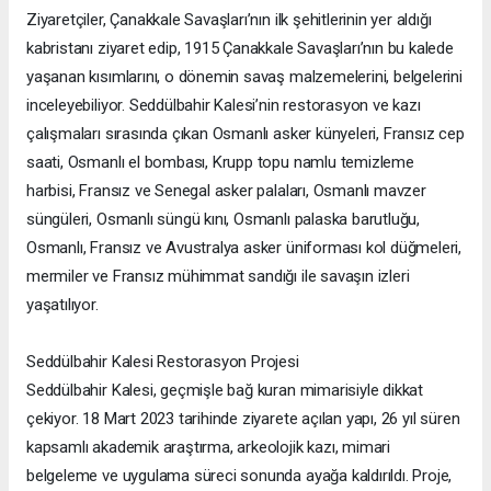
Ziyaretçiler, Çanakkale Savaşları’nın ilk şehitlerinin yer aldığı
kabristanı ziyaret edip, 1915 Çanakkale Savaşları’nın bu kalede
yaşanan kısımlarını, o dönemin savaş malzemelerini, belgelerini
inceleyebiliyor. Seddülbahir Kalesi’nin restorasyon ve kazı
çalışmaları sırasında çıkan Osmanlı asker künyeleri, Fransız cep
saati, Osmanlı el bombası, Krupp topu namlu temizleme
harbisi, Fransız ve Senegal asker palaları, Osmanlı mavzer
süngüleri, Osmanlı süngü kını, Osmanlı palaska barutluğu,
Osmanlı, Fransız ve Avustralya asker üniforması kol düğmeleri,
mermiler ve Fransız mühimmat sandığı ile savaşın izleri
yaşatılıyor.
Seddülbahir Kalesi Restorasyon Projesi
Seddülbahir Kalesi, geçmişle bağ kuran mimarisiyle dikkat
çekiyor. 18 Mart 2023 tarihinde ziyarete açılan yapı, 26 yıl süren
kapsamlı akademik araştırma, arkeolojik kazı, mimari
belgeleme ve uygulama süreci sonunda ayağa kaldırıldı. Proje,