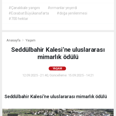
#Çanakkale yangını
#ormanlar yeşerdi
#Eceabat Büyükanafarta
#doğa yenilenmesi
#700 hektar
Anasayfa
Yaşam
Seddülbahir Kalesi’ne uluslararası
mimarlık ödülü
YAŞAM
12.09.2025 - 21:40, Güncelleme: 15.09.2025 - 14:21
Seddülbahir Kalesi’ne uluslararası mimarlık ödülü