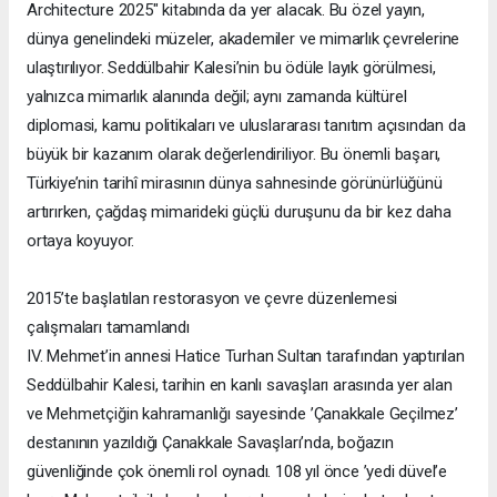
Architecture 2025" kitabında da yer alacak. Bu özel yayın,
dünya genelindeki müzeler, akademiler ve mimarlık çevrelerine
ulaştırılıyor. Seddülbahir Kalesi’nin bu ödüle layık görülmesi,
yalnızca mimarlık alanında değil; aynı zamanda kültürel
diplomasi, kamu politikaları ve uluslararası tanıtım açısından da
büyük bir kazanım olarak değerlendiriliyor. Bu önemli başarı,
Türkiye’nin tarihî mirasının dünya sahnesinde görünürlüğünü
artırırken, çağdaş mimarideki güçlü duruşunu da bir kez daha
ortaya koyuyor.
2015’te başlatılan restorasyon ve çevre düzenlemesi
çalışmaları tamamlandı
IV. Mehmet’in annesi Hatice Turhan Sultan tarafından yaptırılan
Seddülbahir Kalesi, tarihin en kanlı savaşları arasında yer alan
ve Mehmetçiğin kahramanlığı sayesinde ’Çanakkale Geçilmez’
destanının yazıldığı Çanakkale Savaşları’nda, boğazın
güvenliğinde çok önemli rol oynadı. 108 yıl önce ’yedi düvel’e