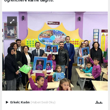
Erkek
|
Kadın
(Haberi Sesli Oku)