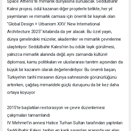
Space Athens’te mimarlık dünyasına sunulacak. Seddülbahir
Kalesi projesi, ödül kazanan diğer projelerle birlikte, her yıl
yayımlanan ve mimarlık camiası için önemli bir kaynak olan
"Global Design + Urbanism XXV: New International
Architecture 2025" kitabında da yer alacak. Bu özel yayın,
dünya genelindeki müzeler, akademiler ve mimarlık çevrelerine
ulaştırılıyor. Seddülbahir Kalesi’nin bu ödüle layık görülmesi,
yalnızca mimarlık alanında değil; aynı zamanda kültürel
diplomasi, kamu politikaları ve uluslararası tanıtım açısından da
büyük bir kazanım olarak değerlendiriliyor. Bu önemli başarı,
Türkiye’nin tarihî mirasının dünya sahnesinde görünürlüğünü
artırırken, çağdaş mimarideki güçlü duruşunu da bir kez daha
ortaya koyuyor.
2015’te başlatılan restorasyon ve çevre düzenlemesi
çalışmaları tamamlandı
IV. Mehmet’in annesi Hatice Turhan Sultan tarafından yaptırılan
Seddülbahir Kalesi, tarihin en kanlı savaşları arasında yer alan