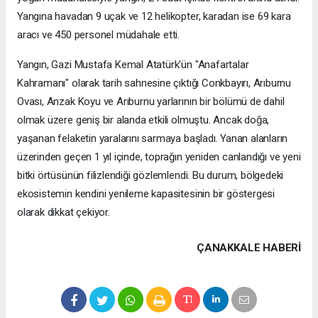
Yangına havadan 9 uçak ve 12 helikopter, karadan ise 69 kara
aracı ve 450 personel müdahale etti.
Yangın, Gazi Mustafa Kemal Atatürk'ün "Anafartalar
Kahramanı" olarak tarih sahnesine çıktığı Conkbayırı, Arıburnu
Ovası, Anzak Koyu ve Arıburnu yarlarının bir bölümü de dahil
olmak üzere geniş bir alanda etkili olmuştu. Ancak doğa,
yaşanan felaketin yaralarını sarmaya başladı. Yanan alanların
üzerinden geçen 1 yıl içinde, toprağın yeniden canlandığı ve yeni
bitki örtüsünün filizlendiği gözlemlendi. Bu durum, bölgedeki
ekosistemin kendini yenileme kapasitesinin bir göstergesi
olarak dikkat çekiyor.
ÇANAKKALE HABERİ