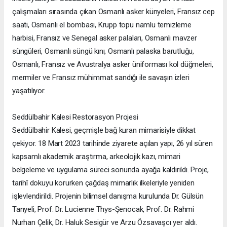
çalışmaları sırasında çıkan Osmanlı asker künyeleri, Fransız cep
saati, Osmanlı el bombası, Krupp topu namlu temizleme
harbisi, Fransız ve Senegal asker palaları, Osmanlı mavzer
süngüleri, Osmanlı süngü kını, Osmanlı palaska barutluğu,
Osmanlı, Fransız ve Avustralya asker üniforması kol düğmeleri,
mermiler ve Fransız mühimmat sandığı ile savaşın izleri
yaşatılıyor.
Seddülbahir Kalesi Restorasyon Projesi
Seddülbahir Kalesi, geçmişle bağ kuran mimarisiyle dikkat
çekiyor. 18 Mart 2023 tarihinde ziyarete açılan yapı, 26 yıl süren
kapsamlı akademik araştırma, arkeolojik kazı, mimari
belgeleme ve uygulama süreci sonunda ayağa kaldırıldı. Proje,
tarihî dokuyu korurken çağdaş mimarlık ilkeleriyle yeniden
işlevlendirildi. Projenin bilimsel danışma kurulunda Dr. Gülsün
Tanyeli, Prof. Dr. Lucienne Thys-Şenocak, Prof. Dr. Rahmi
Nurhan Çelik, Dr. Haluk Sesigür ve Arzu Özsavaşcı yer aldı.