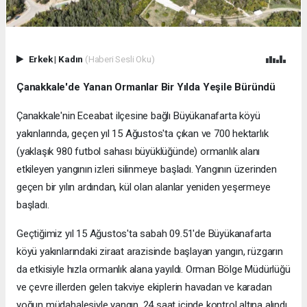
Erkek
|
Kadın
(Haberi Sesli Oku)
Çanakkale'de Yanan Ormanlar Bir Yılda Yeşile Büründü
Çanakkale'nin Eceabat ilçesine bağlı Büyükanafarta köyü
yakınlarında, geçen yıl 15 Ağustos'ta çıkan ve 700 hektarlık
(yaklaşık 980 futbol sahası büyüklüğünde) ormanlık alanı
etkileyen yangının izleri silinmeye başladı. Yangının üzerinden
geçen bir yılın ardından, kül olan alanlar yeniden yeşermeye
başladı.
Geçtiğimiz yıl 15 Ağustos'ta sabah 09.51'de Büyükanafarta
köyü yakınlarındaki ziraat arazisinde başlayan yangın, rüzgarın
da etkisiyle hızla ormanlık alana yayıldı. Orman Bölge Müdürlüğü
ve çevre illerden gelen takviye ekiplerin havadan ve karadan
yoğun müdahalesiyle yangın, 24 saat içinde kontrol altına alındı.