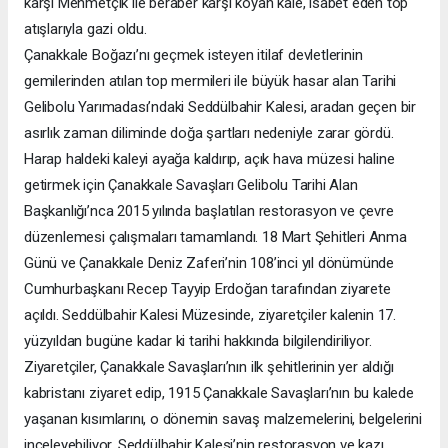
karşı Mehmetçik ile beraber karşı koyan kale, isabet eden top
atışlarıyla gazi oldu.
Çanakkale Boğazı’nı geçmek isteyen itilaf devletlerinin
gemilerinden atılan top mermileri ile büyük hasar alan Tarihi
Gelibolu Yarımadası’ndaki Seddülbahir Kalesi, aradan geçen bir
asırlık zaman diliminde doğa şartları nedeniyle zarar gördü.
Harap haldeki kaleyi ayağa kaldırıp, açık hava müzesi haline
getirmek için Çanakkale Savaşları Gelibolu Tarihi Alan
Başkanlığı’nca 2015 yılında başlatılan restorasyon ve çevre
düzenlemesi çalışmaları tamamlandı. 18 Mart Şehitleri Anma
Günü ve Çanakkale Deniz Zaferi’nin 108’inci yıl dönümünde
Cumhurbaşkanı Recep Tayyip Erdoğan tarafından ziyarete
açıldı. Seddülbahir Kalesi Müzesinde, ziyaretçiler kalenin 17.
yüzyıldan bugüne kadar ki tarihi hakkında bilgilendiriliyor.
Ziyaretçiler, Çanakkale Savaşları’nın ilk şehitlerinin yer aldığı
kabristanı ziyaret edip, 1915 Çanakkale Savaşları’nın bu kalede
yaşanan kısımlarını, o dönemin savaş malzemelerini, belgelerini
inceleyebiliyor. Seddülbahir Kalesi’nin restorasyon ve kazı