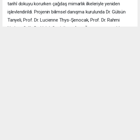
tarihî dokuyu korurken çağdaş mimarlık ilkeleriyle yeniden
işlevlendirildi. Projenin bilimsel danışma kurulunda Dr. Gülsün
Tanyeli, Prof. Dr. Lucienne Thys-Şenocak, Prof. Dr. Rahmi
Nurhan Çelik, Dr. Haluk Sesigür ve Arzu Özsavaşcı yer aldı.
Mimari projeyi ise Yusuf Burak Dolu (KOOP Mimarlık) ve Arzu
Özsavaşcı (AOMTD) üstlendi. Uygulama, ABMA Restorasyon
tarafından gerçekleştirildi.
ÇANAKKALE HABERİ
haber paketi
haber scripti
haber yazılımı