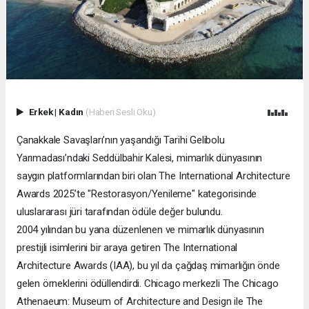
Erkek
|
Kadın
(Haberi Sesli Oku)
Çanakkale Savaşları’nın yaşandığı Tarihi Gelibolu
Yarımadası’ndaki Seddülbahir Kalesi, mimarlık dünyasının
saygın platformlarından biri olan The International Architecture
Awards 2025’te "Restorasyon/Yenileme" kategorisinde
uluslararası jüri tarafından ödüle değer bulundu.
2004 yılından bu yana düzenlenen ve mimarlık dünyasının
prestijli isimlerini bir araya getiren The International
Architecture Awards (IAA), bu yıl da çağdaş mimarlığın önde
gelen örneklerini ödüllendirdi. Chicago merkezli The Chicago
Athenaeum: Museum of Architecture and Design ile The