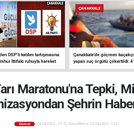
ÇANAKKALE
den DSP’li katılım tartışmasına
Çanakkale’de göçmen kaçakçıl
mhur İttifakı ruhuyla hareket
yapan suç örgütü çökertildi: 4
z
tutuklama
arı Maratonu'na Tepki, M
nizasyondan Şehrin Haber
24.04.2025 - 15:13, Güncelleme: 24.04.2025 - 15:21
Güncel