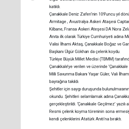
katıldı.
Çanakkale Deniz Zaferi’nin 109’uncu yıl dön
Armitage , Avustralya Askeri Ataşesi Captan
Kilbane, Fransa Askeri Ateşesi DA Nora Zelaz
Anıta ilk olarak Türkiye Cumhuriyeti adına M
Valisi İlhami Aktaş, Çanakkale Boğaz ve G
Başkanı Ülgür Gökhan da çelenk koydu.
Türkiye Büyük Millet Meclisi (TBMM) tarafında
Çanakkale’ye verilen ve üzerinde ’Çanakkal
Milli Savunma Bakanı Yaşar Güler, Vali İlh
bayrağına takıldı.
Şehitler için saygı duruşunda bulunulmasını
okundu. Şehitleri selamlamak adına Çanakka
gerçekleştirildi. ‘Çanakkale Geçilmez’ yazılı a
Resmi çelenk koyma töreninin sona ermesiyle bi
kendi çelenklerini Atatürk Anıtı’na bıraktı.