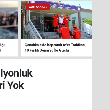
ÇANAKKALE
ığı
Çanakkale’de Kapsamlı Afet Tatbikatı,
1
10 Farklı Senaryo İle Güçlü
Koordinasyon
ilyonluk
i Yok