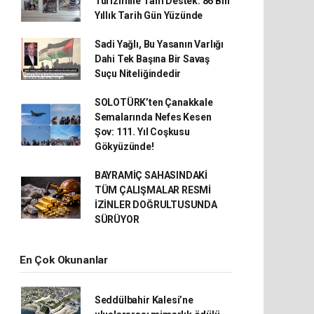
Turizmine Tam Destek: 86 Bin
Yıllık Tarih Gün Yüzünde
Sadi Yağlı, Bu Yasanın Varlığı
Dahi Tek Başına Bir Savaş
Suçu Niteliğindedir
SOLOTÜRK’ten Çanakkale
Semalarında Nefes Kesen
Şov: 111. Yıl Coşkusu
Gökyüzünde!
BAYRAMİÇ SAHASINDAKİ
TÜM ÇALIŞMALAR RESMİ
İZİNLER DOĞRULTUSUNDA
SÜRÜYOR
En Çok Okunanlar
Seddülbahir Kalesi’ne