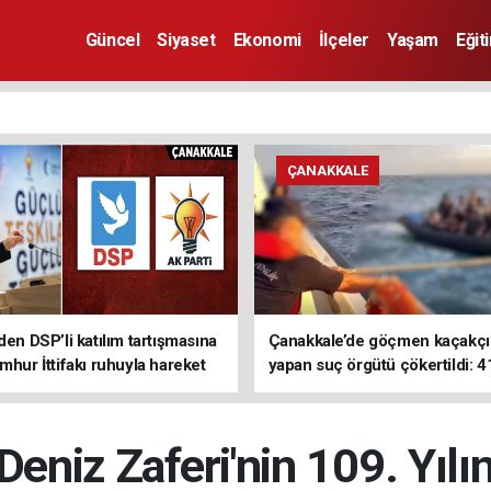
Güncel
Siyaset
Ekonomi
İlçeler
Yaşam
Eğit
ÇANAKKALE
den DSP’li katılım tartışmasına
Çanakkale’de göçmen kaçakçıl
mhur İttifakı ruhuyla hareket
yapan suç örgütü çökertildi: 4
z
tutuklama
eniz Zaferi'nin 109. Yıl