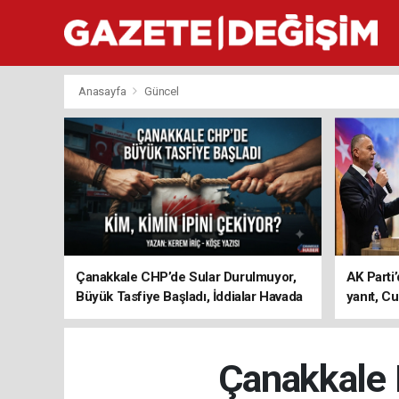
Anasayfa
Güncel
Çanakkale CHP’de Sular Durulmuyor,
AK Parti’
Büyük Tasfiye Başladı, İddialar Havada
yanıt, Cu
Uçuşuyor
ediyoru
Çanakkale D