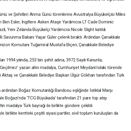
ümü ve Şehitleri Anma Günü törenlerine Avustralya Büyükelçisi Miles
 Ben Esler, İngiltere Askeri Ataşe Yardımcısı LT Cade Dominic
li, Yeni Zelanda Büyükelçi Yardımcısı Nicole Slight katıldı.
illi Savunma Bakanı Yaşar Güler çelenk bıraktı. Ardından Çanakkale
arnizon Komutanı Tuğamiral Mustafa Biçen, Çanakkale Belediye
n 1994 yılında, 253 bin şehit adına, 3972 Sayılı Kanunla,
e Geçilmez’ yazan altın madalya, Cumhuriyet Meydanı’ndaki törende
ami Aktaş ve Çanakkale Belediye Başkan Ülgür Gökhan tarafından Türk
n ardından Boğaz Komutanlığı Bandosu eşliğinde İstiklal Marşı
le Boğazı’nda ‘TCG Büyükada’ tarafından 21 pare top atışı
ltın madalya Türk bayrağı ile birlikte göndere çekildi.
rlikte kentteki çeşitli siyasi partiler, sivil toplum kuruluşları da