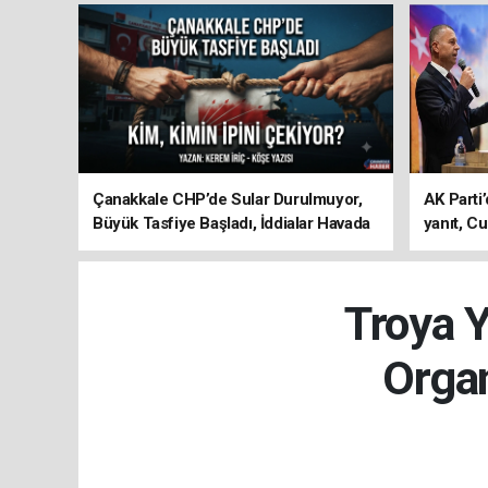
Çanakkale CHP’de Sular Durulmuyor,
AK Parti’
Büyük Tasfiye Başladı, İddialar Havada
yanıt, Cu
Uçuşuyor
ediyoru
Troya Y
Orga