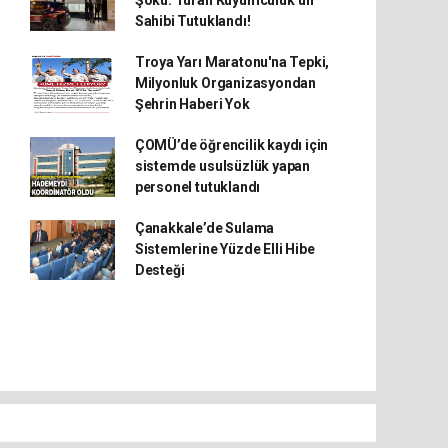
Şoku: Turan Kuyumculuk’un
Sahibi Tutuklandı!
Troya Yarı Maratonu'na Tepki,
Milyonluk Organizasyondan
Şehrin Haberi Yok
ÇOMÜ’de öğrencilik kaydı için
sistemde usulsüzlük yapan
personel tutuklandı
Çanakkale’de Sulama
Sistemlerine Yüzde Elli Hibe
Desteği