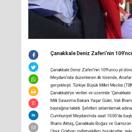
Çanakkale Deniz Zaferi’nin 109’ncu
Çanakkale Deniz Zaferi’nin 109’uncu yıl d
Meydanı’nda düzenlenen ilk törende, Anafa
gerçekleşti. Türkiye Büyük Millet Meclisi (TB
Çanakkale’ye verilen ve üzerinde ’Çanakkal
Milli Savunma Bakanı Yaşar Güler, Vali İlh
bayrağına takıldı. Şehitleri selamlamak adına 
Cumhuriyet Meydanı’nda saat 10.00’da başla
İlhami Aktaş, Çanakkale Boğaz ve Garnizon
Ülgür Gökhan, milletvekilleri, bürokratlar, ask