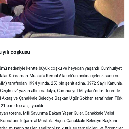
 yılı coşkusu
önümü nedeniyle kentte büyük coşku ve heyecan yaşandı. Cumhuriyet
rtalar Kahramanı Mustafa Kemal Atatürk’ün anıtına çelenk sunumu
MM) tarafından 1994 yılında, 253 bin şehit adına, 3972 Sayılı Kanunla,
e Geçilmez’ yazan altın madalya, Cumhuriyet Meydanı’ndaki törende
ami Aktaş ve Çanakkale Belediye Başkan Ülgür Gökhan tarafından Türk
21 pare top atışı yapıldı.
yan törene, Milli Savunma Bakanı Yaşar Güler, Çanakkale Valisi
 Komutanı Tuğamiral Mustafa Biçen, Çanakkale Belediye Başkanı
erler, muharip gaziler, sevil toplum kuruluşu temsilcileri, ve öğrenciler