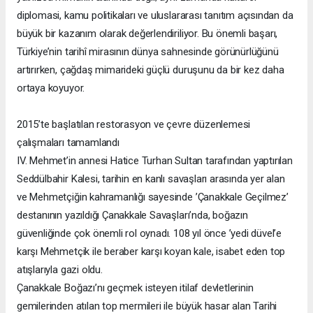
diplomasi, kamu politikaları ve uluslararası tanıtım açısından da
büyük bir kazanım olarak değerlendiriliyor. Bu önemli başarı,
Türkiye’nin tarihî mirasının dünya sahnesinde görünürlüğünü
artırırken, çağdaş mimarideki güçlü duruşunu da bir kez daha
ortaya koyuyor.
2015’te başlatılan restorasyon ve çevre düzenlemesi
çalışmaları tamamlandı
IV. Mehmet’in annesi Hatice Turhan Sultan tarafından yaptırılan
Seddülbahir Kalesi, tarihin en kanlı savaşları arasında yer alan
ve Mehmetçiğin kahramanlığı sayesinde ’Çanakkale Geçilmez’
destanının yazıldığı Çanakkale Savaşları’nda, boğazın
güvenliğinde çok önemli rol oynadı. 108 yıl önce ’yedi düvel’e
karşı Mehmetçik ile beraber karşı koyan kale, isabet eden top
atışlarıyla gazi oldu.
Çanakkale Boğazı’nı geçmek isteyen itilaf devletlerinin
gemilerinden atılan top mermileri ile büyük hasar alan Tarihi