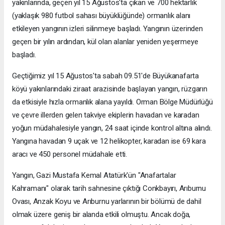
yakınlarında, geçen yıl 15 Ağustos'ta çıkan ve 700 hektarlık
(yaklaşık 980 futbol sahası büyüklüğünde) ormanlık alanı
etkileyen yangının izleri silinmeye başladı. Yangının üzerinden
geçen bir yılın ardından, kül olan alanlar yeniden yeşermeye
başladı.
Geçtiğimiz yıl 15 Ağustos'ta sabah 09.51'de Büyükanafarta
köyü yakınlarındaki ziraat arazisinde başlayan yangın, rüzgarın
da etkisiyle hızla ormanlık alana yayıldı. Orman Bölge Müdürlüğü
ve çevre illerden gelen takviye ekiplerin havadan ve karadan
yoğun müdahalesiyle yangın, 24 saat içinde kontrol altına alındı.
Yangına havadan 9 uçak ve 12 helikopter, karadan ise 69 kara
aracı ve 450 personel müdahale etti.
Yangın, Gazi Mustafa Kemal Atatürk'ün "Anafartalar
Kahramanı" olarak tarih sahnesine çıktığı Conkbayırı, Arıburnu
Ovası, Anzak Koyu ve Arıburnu yarlarının bir bölümü de dahil
olmak üzere geniş bir alanda etkili olmuştu. Ancak doğa,