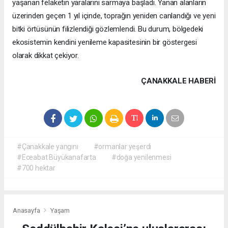
yaşanan felaketin yaralarını sarmaya başladı. Yanan alanların
üzerinden geçen 1 yıl içinde, toprağın yeniden canlandığı ve yeni
bitki örtüsünün filizlendiği gözlemlendi. Bu durum, bölgedeki
ekosistemin kendini yenileme kapasitesinin bir göstergesi
olarak dikkat çekiyor.
ÇANAKKALE HABERİ
#Çanakkale yangını
#ormanlar yeşerdi
#Eceabat Büyükanafarta
#doğa yenilenmesi
#700 hektar
Anasayfa
Yaşam