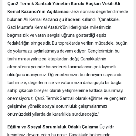
Çan2 Termik Santrali Yönetim Kurulu Başkan Vekili Ali
Kemal Kazancı’nın Açıklaması
Gezi sonrası değerlendirmede
bulunan Ali Kemal Kazancı şu ifadeleri kullandı: “Çanakkale,
Gazi Mustafa Kemal Atatürk’ün liderliğinde milletimizin
bağımsızlık ve vatan sevgisi uğruna gösterdiği eşsiz
fedakârlığın simgesidir. Bu topraklarda verilen mücadele, bugün
de yolumuzu aydınlatmaya devam ediyor. Gençlerimizin bu
tarihi mirası yalnızca kitaplardan değil, Çanakkale’nin
atmosferini yerinde hissederek tanımalarının çok kıymetli
olduğuna inanıyoruz. Öğrencilerimizin bu deneyim sayesinde
tarihimize, değerlerimize ve vatanımıza daha güçlü bir bağla
sahip çıkacak bireyler olarak yetişmelerine katkıda bulunmayı
önemsiyoruz. Çan2 Termik Santrali olarak eğitime ve gençlerin
gelişimine yönelik sosyal sorumluluk çalışmalarımızı
önümüzdeki yıllarda da kararlılıkla sürdüreceğiz.”
Eğitim ve Sosyal Sorumluluk Odaklı Çalışma
Üç yıldır
kesintisiz devam eden bu proje, Çanakkale bölgesinde