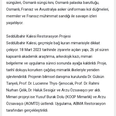
süngüleri, Osmanlı süngü kını, Osmanlı palaska barutluğu,
Osmanlı, Fransız ve Avustralya asker üniforması kol düğmeleri,
mermiler ve Fransız mühimmat sandığı ile savaşın izleri
yaşatılıyor.
Seddülbahir Kalesi Restorasyon Projesi
Seddülbahir Kalesi, geçmişle bağ kuran mimarisiyle dikkat
çekiyor. 18 Mart 2023 tarihinde ziyarete açılan yapı, 26 yıl süren
kapsamlı akademik araştırma, arkeolojik kazı, mimari
belgeleme ve uygulama süreci sonunda ayağa kaldırıldı. Proje,
tarihî dokuyu korurken çağdaş mimarlık ilkeleriyle yeniden
işlevlendirildi. Projenin bilimsel danışma kurulunda Dr. Gülsün
Tanyeli, Prof. Dr. Lucienne Thys-Şenocak, Prof. Dr. Rahmi
Nurhan Çelik, Dr. Haluk Sesigür ve Arzu Özsavaşcı yer aldı.
Mimari projeyi ise Yusuf Burak Dolu (KOOP Mimarlık) ve Arzu
Özsavaşcı (AOMTD) üstlendi. Uygulama, ABMA Restorasyon
tarafından gerçekleştirildi.