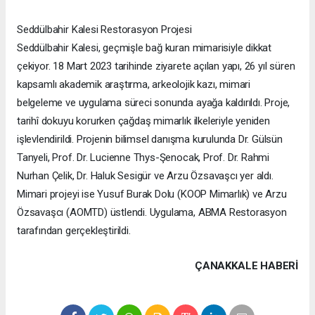
Seddülbahir Kalesi Restorasyon Projesi
Seddülbahir Kalesi, geçmişle bağ kuran mimarisiyle dikkat
çekiyor. 18 Mart 2023 tarihinde ziyarete açılan yapı, 26 yıl süren
kapsamlı akademik araştırma, arkeolojik kazı, mimari
belgeleme ve uygulama süreci sonunda ayağa kaldırıldı. Proje,
tarihî dokuyu korurken çağdaş mimarlık ilkeleriyle yeniden
işlevlendirildi. Projenin bilimsel danışma kurulunda Dr. Gülsün
Tanyeli, Prof. Dr. Lucienne Thys-Şenocak, Prof. Dr. Rahmi
Nurhan Çelik, Dr. Haluk Sesigür ve Arzu Özsavaşcı yer aldı.
Mimari projeyi ise Yusuf Burak Dolu (KOOP Mimarlık) ve Arzu
Özsavaşcı (AOMTD) üstlendi. Uygulama, ABMA Restorasyon
tarafından gerçekleştirildi.
ÇANAKKALE HABERİ