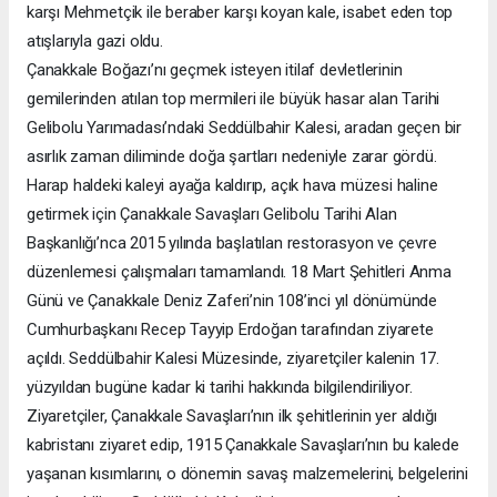
karşı Mehmetçik ile beraber karşı koyan kale, isabet eden top
atışlarıyla gazi oldu.
Çanakkale Boğazı’nı geçmek isteyen itilaf devletlerinin
gemilerinden atılan top mermileri ile büyük hasar alan Tarihi
Gelibolu Yarımadası’ndaki Seddülbahir Kalesi, aradan geçen bir
asırlık zaman diliminde doğa şartları nedeniyle zarar gördü.
Harap haldeki kaleyi ayağa kaldırıp, açık hava müzesi haline
getirmek için Çanakkale Savaşları Gelibolu Tarihi Alan
Başkanlığı’nca 2015 yılında başlatılan restorasyon ve çevre
düzenlemesi çalışmaları tamamlandı. 18 Mart Şehitleri Anma
Günü ve Çanakkale Deniz Zaferi’nin 108’inci yıl dönümünde
Cumhurbaşkanı Recep Tayyip Erdoğan tarafından ziyarete
açıldı. Seddülbahir Kalesi Müzesinde, ziyaretçiler kalenin 17.
yüzyıldan bugüne kadar ki tarihi hakkında bilgilendiriliyor.
Ziyaretçiler, Çanakkale Savaşları’nın ilk şehitlerinin yer aldığı
kabristanı ziyaret edip, 1915 Çanakkale Savaşları’nın bu kalede
yaşanan kısımlarını, o dönemin savaş malzemelerini, belgelerini