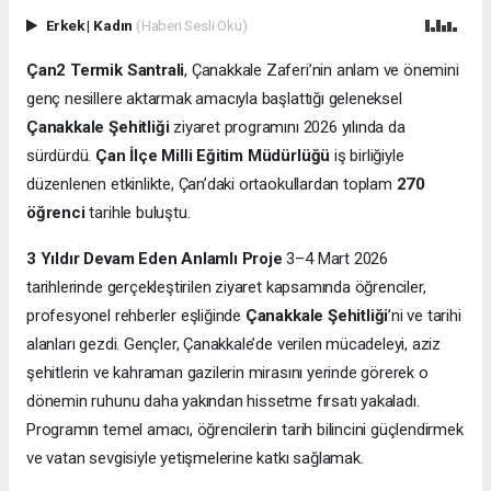
Erkek
|
Kadın
(Haberi Sesli Oku)
Çan2 Termik Santrali
, Çanakkale Zaferi’nin anlam ve önemini
genç nesillere aktarmak amacıyla başlattığı geleneksel
Çanakkale Şehitliği
ziyaret programını 2026 yılında da
sürdürdü.
Çan İlçe Milli Eğitim Müdürlüğü
iş birliğiyle
düzenlenen etkinlikte, Çan’daki ortaokullardan toplam
270
öğrenci
tarihle buluştu.
3 Yıldır Devam Eden Anlamlı Proje
3–4 Mart 2026
tarihlerinde gerçekleştirilen ziyaret kapsamında öğrenciler,
profesyonel rehberler eşliğinde
Çanakkale Şehitliği
’ni ve tarihi
alanları gezdi. Gençler, Çanakkale’de verilen mücadeleyi, aziz
şehitlerin ve kahraman gazilerin mirasını yerinde görerek o
dönemin ruhunu daha yakından hissetme fırsatı yakaladı.
Programın temel amacı, öğrencilerin tarih bilincini güçlendirmek
ve vatan sevgisiyle yetişmelerine katkı sağlamak.