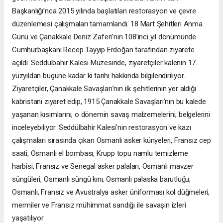
Başkanlığı’nca 2015 yılında başlatılan restorasyon ve çevre
düzenlemesi çalışmaları tamamlandı. 18 Mart Şehitleri Anma
Günü ve Çanakkale Deniz Zaferi’nin 108’inci yıl dönümünde
Cumhurbaşkanı Recep Tayyip Erdoğan tarafından ziyarete
açıldı. Seddülbahir Kalesi Müzesinde, ziyaretçiler kalenin 17.
yüzyıldan bugüne kadar ki tarihi hakkında bilgilendiriliyor.
Ziyaretçiler, Çanakkale Savaşları’nın ilk şehitlerinin yer aldığı
kabristanı ziyaret edip, 1915 Çanakkale Savaşları’nın bu kalede
yaşanan kısımlarını, o dönemin savaş malzemelerini, belgelerini
inceleyebiliyor. Seddülbahir Kalesi’nin restorasyon ve kazı
çalışmaları sırasında çıkan Osmanlı asker künyeleri, Fransız cep
saati, Osmanlı el bombası, Krupp topu namlu temizleme
harbisi, Fransız ve Senegal asker palaları, Osmanlı mavzer
süngüleri, Osmanlı süngü kını, Osmanlı palaska barutluğu,
Osmanlı, Fransız ve Avustralya asker üniforması kol düğmeleri,
mermiler ve Fransız mühimmat sandığı ile savaşın izleri
yaşatılıyor.