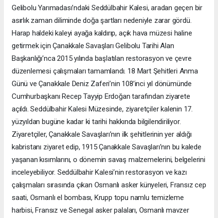
Gelibolu Yarımadası’ndaki Seddülbahir Kalesi, aradan geçen bir
asırlık zaman diliminde doğa şartları nedeniyle zarar gördü.
Harap haldeki kaleyi ayağa kaldırıp, açık hava müzesi haline
getirmek için Çanakkale Savaşları Gelibolu Tarihi Alan
Başkanlığı’nca 2015 yılında başlatılan restorasyon ve çevre
düzenlemesi çalışmaları tamamlandı. 18 Mart Şehitleri Anma
Günü ve Çanakkale Deniz Zaferi’nin 108’inci yıl dönümünde
Cumhurbaşkanı Recep Tayyip Erdoğan tarafından ziyarete
açıldı. Seddülbahir Kalesi Müzesinde, ziyaretçiler kalenin 17.
yüzyıldan bugüne kadar ki tarihi hakkında bilgilendiriliyor.
Ziyaretçiler, Çanakkale Savaşları’nın ilk şehitlerinin yer aldığı
kabristanı ziyaret edip, 1915 Çanakkale Savaşları’nın bu kalede
yaşanan kısımlarını, o dönemin savaş malzemelerini, belgelerini
inceleyebiliyor. Seddülbahir Kalesi’nin restorasyon ve kazı
çalışmaları sırasında çıkan Osmanlı asker künyeleri, Fransız cep
saati, Osmanlı el bombası, Krupp topu namlu temizleme
harbisi, Fransız ve Senegal asker palaları, Osmanlı mavzer