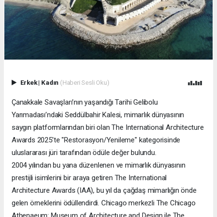
Erkek
|
Kadın
(Haberi Sesli Oku)
Çanakkale Savaşları’nın yaşandığı Tarihi Gelibolu
Yarımadası’ndaki Seddülbahir Kalesi, mimarlık dünyasının
saygın platformlarından biri olan The International Architecture
Awards 2025’te "Restorasyon/Yenileme" kategorisinde
uluslararası jüri tarafından ödüle değer bulundu.
2004 yılından bu yana düzenlenen ve mimarlık dünyasının
prestijli isimlerini bir araya getiren The International
Architecture Awards (IAA), bu yıl da çağdaş mimarlığın önde
gelen örneklerini ödüllendirdi. Chicago merkezli The Chicago
Athenaeum: Museum of Architecture and Design ile The