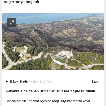
yeşermeye başladı.
Erkek
|
Kadın
(Haberi Sesli Oku)
Çanakkale'de Yanan Ormanlar Bir Yılda Yeşile Büründü
Çanakkale'nin Eceabat ilçesine bağlı Büyükanafarta köyü