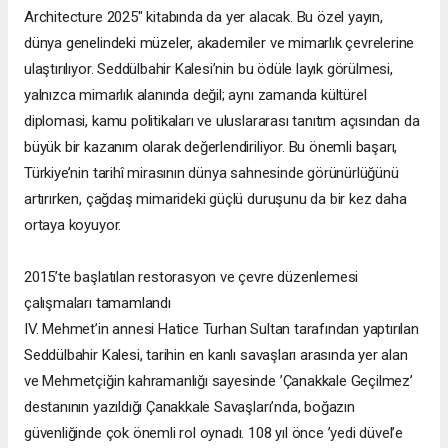
Architecture 2025" kitabında da yer alacak. Bu özel yayın,
dünya genelindeki müzeler, akademiler ve mimarlık çevrelerine
ulaştırılıyor. Seddülbahir Kalesi’nin bu ödüle layık görülmesi,
yalnızca mimarlık alanında değil; aynı zamanda kültürel
diplomasi, kamu politikaları ve uluslararası tanıtım açısından da
büyük bir kazanım olarak değerlendiriliyor. Bu önemli başarı,
Türkiye’nin tarihî mirasının dünya sahnesinde görünürlüğünü
artırırken, çağdaş mimarideki güçlü duruşunu da bir kez daha
ortaya koyuyor.
2015’te başlatılan restorasyon ve çevre düzenlemesi
çalışmaları tamamlandı
IV. Mehmet’in annesi Hatice Turhan Sultan tarafından yaptırılan
Seddülbahir Kalesi, tarihin en kanlı savaşları arasında yer alan
ve Mehmetçiğin kahramanlığı sayesinde ’Çanakkale Geçilmez’
destanının yazıldığı Çanakkale Savaşları’nda, boğazın
güvenliğinde çok önemli rol oynadı. 108 yıl önce ’yedi düvel’e