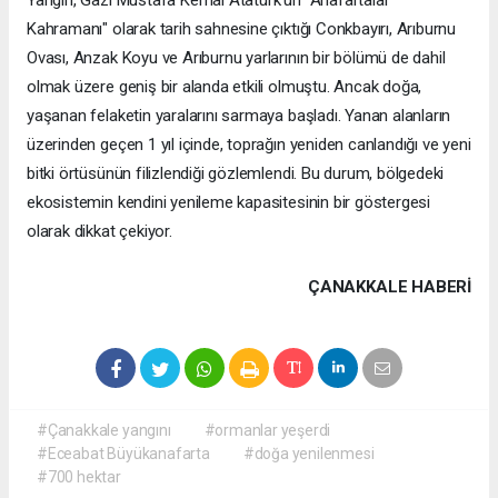
Yangın, Gazi Mustafa Kemal Atatürk'ün "Anafartalar
Kahramanı" olarak tarih sahnesine çıktığı Conkbayırı, Arıburnu
Ovası, Anzak Koyu ve Arıburnu yarlarının bir bölümü de dahil
olmak üzere geniş bir alanda etkili olmuştu. Ancak doğa,
yaşanan felaketin yaralarını sarmaya başladı. Yanan alanların
üzerinden geçen 1 yıl içinde, toprağın yeniden canlandığı ve yeni
bitki örtüsünün filizlendiği gözlemlendi. Bu durum, bölgedeki
ekosistemin kendini yenileme kapasitesinin bir göstergesi
olarak dikkat çekiyor.
ÇANAKKALE HABERİ
#Çanakkale yangını
#ormanlar yeşerdi
#Eceabat Büyükanafarta
#doğa yenilenmesi
#700 hektar