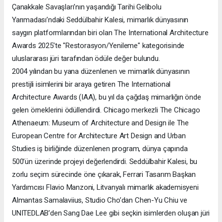
Çanakkale Savaşları’nın yaşandığı Tarihi Gelibolu
Yarımadası’ndaki Seddülbahir Kalesi, mimarlık dünyasının
saygın platformlarından biri olan The International Architecture
Awards 2025’te "Restorasyon/Yenileme" kategorisinde
uluslararası jüri tarafından ödüle değer bulundu.
2004 yılından bu yana düzenlenen ve mimarlık dünyasının
prestijli isimlerini bir araya getiren The International
Architecture Awards (IAA), bu yıl da çağdaş mimarlığın önde
gelen örneklerini ödüllendirdi. Chicago merkezli The Chicago
Athenaeum: Museum of Architecture and Design ile The
European Centre for Architecture Art Design and Urban
Studies iş birliğinde düzenlenen program, dünya çapında
500’ün üzerinde projeyi değerlendirdi. Seddülbahir Kalesi, bu
zorlu seçim sürecinde öne çıkarak, Ferrari Tasarım Başkan
Yardımcısı Flavio Manzoni, Litvanyalı mimarlık akademisyeni
Almantas Samalaviius, Studio Cho’dan Chen-Yu Chiu ve
UNITEDLAB’den Sang Dae Lee gibi seçkin isimlerden oluşan jüri