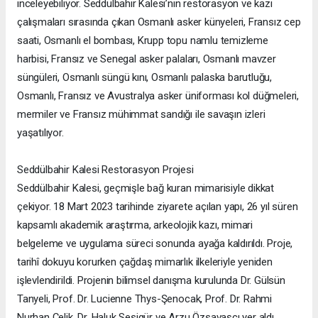
inceleyebiliyor. Seddülbahir Kalesi’nin restorasyon ve kazı
çalışmaları sırasında çıkan Osmanlı asker künyeleri, Fransız cep
saati, Osmanlı el bombası, Krupp topu namlu temizleme
harbisi, Fransız ve Senegal asker palaları, Osmanlı mavzer
süngüleri, Osmanlı süngü kını, Osmanlı palaska barutluğu,
Osmanlı, Fransız ve Avustralya asker üniforması kol düğmeleri,
mermiler ve Fransız mühimmat sandığı ile savaşın izleri
yaşatılıyor.
Seddülbahir Kalesi Restorasyon Projesi
Seddülbahir Kalesi, geçmişle bağ kuran mimarisiyle dikkat
çekiyor. 18 Mart 2023 tarihinde ziyarete açılan yapı, 26 yıl süren
kapsamlı akademik araştırma, arkeolojik kazı, mimari
belgeleme ve uygulama süreci sonunda ayağa kaldırıldı. Proje,
tarihî dokuyu korurken çağdaş mimarlık ilkeleriyle yeniden
işlevlendirildi. Projenin bilimsel danışma kurulunda Dr. Gülsün
Tanyeli, Prof. Dr. Lucienne Thys-Şenocak, Prof. Dr. Rahmi
Nurhan Çelik, Dr. Haluk Sesigür ve Arzu Özsavaşcı yer aldı.