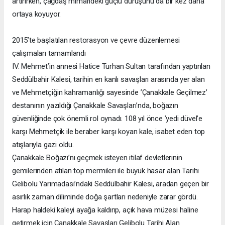
artırırken, çağdaş mimarideki güçlü duruşunu da bir kez daha
ortaya koyuyor.
2015’te başlatılan restorasyon ve çevre düzenlemesi
çalışmaları tamamlandı
IV. Mehmet’in annesi Hatice Turhan Sultan tarafından yaptırılan
Seddülbahir Kalesi, tarihin en kanlı savaşları arasında yer alan
ve Mehmetçiğin kahramanlığı sayesinde ’Çanakkale Geçilmez’
destanının yazıldığı Çanakkale Savaşları’nda, boğazın
güvenliğinde çok önemli rol oynadı. 108 yıl önce ’yedi düvel’e
karşı Mehmetçik ile beraber karşı koyan kale, isabet eden top
atışlarıyla gazi oldu.
Çanakkale Boğazı’nı geçmek isteyen itilaf devletlerinin
gemilerinden atılan top mermileri ile büyük hasar alan Tarihi
Gelibolu Yarımadası’ndaki Seddülbahir Kalesi, aradan geçen bir
asırlık zaman diliminde doğa şartları nedeniyle zarar gördü.
Harap haldeki kaleyi ayağa kaldırıp, açık hava müzesi haline
getirmek için Çanakkale Savaşları Gelibolu Tarihi Alan