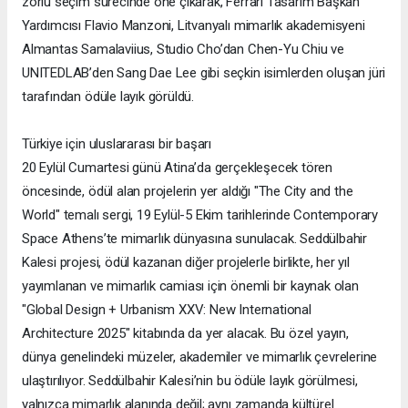
zorlu seçim sürecinde öne çıkarak, Ferrari Tasarım Başkan
Yardımcısı Flavio Manzoni, Litvanyalı mimarlık akademisyeni
Almantas Samalaviius, Studio Cho’dan Chen-Yu Chiu ve
UNITEDLAB’den Sang Dae Lee gibi seçkin isimlerden oluşan jüri
tarafından ödüle layık görüldü.
Türkiye için uluslararası bir başarı
20 Eylül Cumartesi günü Atina’da gerçekleşecek tören
öncesinde, ödül alan projelerin yer aldığı "The City and the
World" temalı sergi, 19 Eylül-5 Ekim tarihlerinde Contemporary
Space Athens’te mimarlık dünyasına sunulacak. Seddülbahir
Kalesi projesi, ödül kazanan diğer projelerle birlikte, her yıl
yayımlanan ve mimarlık camiası için önemli bir kaynak olan
"Global Design + Urbanism XXV: New International
Architecture 2025" kitabında da yer alacak. Bu özel yayın,
dünya genelindeki müzeler, akademiler ve mimarlık çevrelerine
ulaştırılıyor. Seddülbahir Kalesi’nin bu ödüle layık görülmesi,
yalnızca mimarlık alanında değil; aynı zamanda kültürel