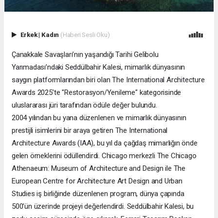
Erkek
|
Kadın
(Haberi Sesli Oku)
Çanakkale Savaşları’nın yaşandığı Tarihi Gelibolu
Yarımadası’ndaki Seddülbahir Kalesi, mimarlık dünyasının
saygın platformlarından biri olan The International Architecture
Awards 2025’te "Restorasyon/Yenileme" kategorisinde
uluslararası jüri tarafından ödüle değer bulundu.
2004 yılından bu yana düzenlenen ve mimarlık dünyasının
prestijli isimlerini bir araya getiren The International
Architecture Awards (IAA), bu yıl da çağdaş mimarlığın önde
gelen örneklerini ödüllendirdi. Chicago merkezli The Chicago
Athenaeum: Museum of Architecture and Design ile The
European Centre for Architecture Art Design and Urban
Studies iş birliğinde düzenlenen program, dünya çapında
500’ün üzerinde projeyi değerlendirdi. Seddülbahir Kalesi, bu