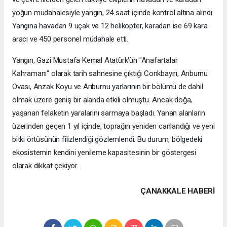
yoğun müdahalesiyle yangın, 24 saat içinde kontrol altına alındı.
Yangına havadan 9 uçak ve 12 helikopter, karadan ise 69 kara
aracı ve 450 personel müdahale etti.
Yangın, Gazi Mustafa Kemal Atatürk'ün "Anafartalar
Kahramanı" olarak tarih sahnesine çıktığı Conkbayırı, Arıburnu
Ovası, Anzak Koyu ve Arıburnu yarlarının bir bölümü de dahil
olmak üzere geniş bir alanda etkili olmuştu. Ancak doğa,
yaşanan felaketin yaralarını sarmaya başladı. Yanan alanların
üzerinden geçen 1 yıl içinde, toprağın yeniden canlandığı ve yeni
bitki örtüsünün filizlendiği gözlemlendi. Bu durum, bölgedeki
ekosistemin kendini yenileme kapasitesinin bir göstergesi
olarak dikkat çekiyor.
ÇANAKKALE HABERİ