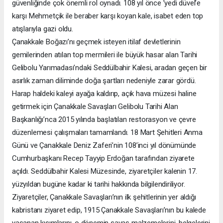
güvenliğinde çok önemli rol oynadı. 108 yıl önce ’yedi düvel’e
karşı Mehmetçik ile beraber karşı koyan kale, isabet eden top
atışlarıyla gazi oldu.
Çanakkale Boğazı’nı geçmek isteyen itilaf devletlerinin
gemilerinden atılan top mermileri ile büyük hasar alan Tarihi
Gelibolu Yarımadası’ndaki Seddülbahir Kalesi, aradan geçen bir
asırlık zaman diliminde doğa şartları nedeniyle zarar gördü.
Harap haldeki kaleyi ayağa kaldırıp, açık hava müzesi haline
getirmek için Çanakkale Savaşları Gelibolu Tarihi Alan
Başkanlığı’nca 2015 yılında başlatılan restorasyon ve çevre
düzenlemesi çalışmaları tamamlandı. 18 Mart Şehitleri Anma
Günü ve Çanakkale Deniz Zaferi’nin 108’inci yıl dönümünde
Cumhurbaşkanı Recep Tayyip Erdoğan tarafından ziyarete
açıldı. Seddülbahir Kalesi Müzesinde, ziyaretçiler kalenin 17.
yüzyıldan bugüne kadar ki tarihi hakkında bilgilendiriliyor.
Ziyaretçiler, Çanakkale Savaşları’nın ilk şehitlerinin yer aldığı
kabristanı ziyaret edip, 1915 Çanakkale Savaşları’nın bu kalede
yaşanan kısımlarını, o dönemin savaş malzemelerini, belgelerini