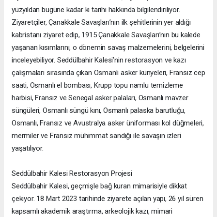
yüzyıldan bugüne kadar ki tarihi hakkında bilgilendiriliyor.
Ziyaretçiler, Çanakkale Savaşları’nın ilk şehitlerinin yer aldığı
kabristanı ziyaret edip, 1915 Çanakkale Savaşları’nın bu kalede
yaşanan kısımlarını, o dönemin savaş malzemelerini, belgelerini
inceleyebiliyor. Seddülbahir Kalesi’nin restorasyon ve kazı
çalışmaları sırasında çıkan Osmanlı asker künyeleri, Fransız cep
saati, Osmanlı el bombası, Krupp topu namlu temizleme
harbisi, Fransız ve Senegal asker palaları, Osmanlı mavzer
süngüleri, Osmanlı süngü kını, Osmanlı palaska barutluğu,
Osmanlı, Fransız ve Avustralya asker üniforması kol düğmeleri,
mermiler ve Fransız mühimmat sandığı ile savaşın izleri
yaşatılıyor.
Seddülbahir Kalesi Restorasyon Projesi
Seddülbahir Kalesi, geçmişle bağ kuran mimarisiyle dikkat
çekiyor. 18 Mart 2023 tarihinde ziyarete açılan yapı, 26 yıl süren
kapsamlı akademik araştırma, arkeolojik kazı, mimari