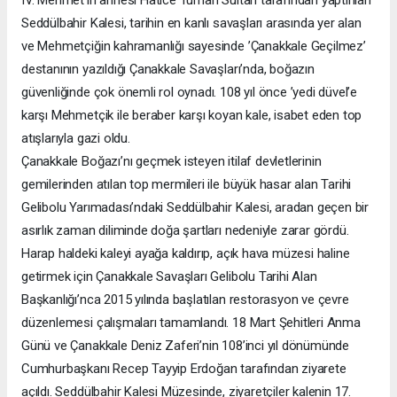
IV. Mehmet’in annesi Hatice Turhan Sultan tarafından yaptırılan
Seddülbahir Kalesi, tarihin en kanlı savaşları arasında yer alan
ve Mehmetçiğin kahramanlığı sayesinde ’Çanakkale Geçilmez’
destanının yazıldığı Çanakkale Savaşları’nda, boğazın
güvenliğinde çok önemli rol oynadı. 108 yıl önce ’yedi düvel’e
karşı Mehmetçik ile beraber karşı koyan kale, isabet eden top
atışlarıyla gazi oldu.
Çanakkale Boğazı’nı geçmek isteyen itilaf devletlerinin
gemilerinden atılan top mermileri ile büyük hasar alan Tarihi
Gelibolu Yarımadası’ndaki Seddülbahir Kalesi, aradan geçen bir
asırlık zaman diliminde doğa şartları nedeniyle zarar gördü.
Harap haldeki kaleyi ayağa kaldırıp, açık hava müzesi haline
getirmek için Çanakkale Savaşları Gelibolu Tarihi Alan
Başkanlığı’nca 2015 yılında başlatılan restorasyon ve çevre
düzenlemesi çalışmaları tamamlandı. 18 Mart Şehitleri Anma
Günü ve Çanakkale Deniz Zaferi’nin 108’inci yıl dönümünde
Cumhurbaşkanı Recep Tayyip Erdoğan tarafından ziyarete
açıldı. Seddülbahir Kalesi Müzesinde, ziyaretçiler kalenin 17.