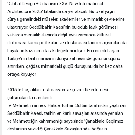
"Global Design + Urbanism XXV: New International
Architecture 2025" kitabında da yer alacak. Bu özel yayın,
dünya genelindeki müzeler, akademiler ve mimarlık çevrelerine
ulaştırılıyor. Seddülbahir Kalesi’nin bu ödüle layık görülmesi,
yalnızca mimarlık alanında değil; aynı zamanda kültürel
diplomasi, kamu politikaları ve uluslararası tanıtım açısından da
büyük bir kazanım olarak değerlendiriliyor. Bu önemli başarı,
Türkiye’nin tarihî mirasının dünya sahnesinde görünürlüğünü
artırırken, çağdaş mimarideki güçlü duruşunu da bir kez daha
ortaya koyuyor.
2015’te başlatılan restorasyon ve çevre düzenlemesi
çalışmaları tamamlandı
IV. Mehmet’in annesi Hatice Turhan Sultan tarafından yaptırılan
Seddülbahir Kalesi, tarihin en kanlı savaşları arasında yer alan
ve Mehmetçiğin kahramanlığı sayesinde ’Çanakkale Geçilmez’
destanının yazıldığı Çanakkale Savaşları’nda, boğazın