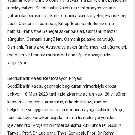
inceleyebiliyor. Seddülbahir Kalesi’nin restorasyon ve kazı
çalışmaları sırasında çıkan Osmanlı asker künyeleri, Fransız cep
saati, Osmanlı el bombası, Krupp topu namlu temizleme
harbisi, Fransız ve Senegal asker palaları, Osmanlı mavzer
süngüleri, Osmanlı süngü kını, Osmanlı palaska barutluğu,
Osmanlı, Fransız ve Avustralya asker üniforması kol düğmeleri,
mermiler ve Fransız mühimmat sandığı ile savaşın izleri
yaşatılıyor.
Seddülbahir Kalesi Restorasyon Projesi
Seddülbahir Kalesi, geçmişle bağ kuran mimarisiyle dikkat
çekiyor. 18 Mart 2023 tarihinde ziyarete açılan yapı, 26 yıl süren
kapsamlı akademik araştırma, arkeolojik kazı, mimari
belgeleme ve uygulama süreci sonunda ayağa kaldırıldı. Proje,
tarihî dokuyu korurken çağdaş mimarlık ilkeleriyle yeniden
işlevlendirildi. Projenin bilimsel danışma kurulunda Dr. Gülsün
Tanyeli, Prof. Dr. Lucienne Thys-Şenocak, Prof. Dr. Rahmi