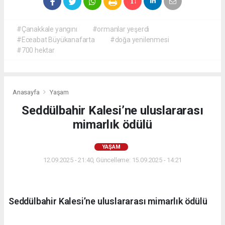
#Çanakkale yangını
#ormanlar yeşerdi
#Eceabat Büyükanafarta
#doğa yenilenmesi
#700 hektar
Anasayfa
Yaşam
Seddülbahir Kalesi’ne uluslararası
mimarlık ödülü
YAŞAM
12.09.2025 - 21:40, Güncelleme: 15.09.2025 - 14:21
Seddülbahir Kalesi’ne uluslararası mimarlık ödülü