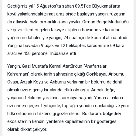
Geçtiğimiz yıl 15 Ağustos'ta sabah 09.51'de Büyükanafarta
köyü yakınlarındaki ziraat arazisinde başlayan yangın, rüzgarın
da etkisiyle hızla ormanlık alana yayıldı. Orman Bölge Müdürlüğü
ve çevre illerden gelen takviye ekiplerin havadan ve karadan
yoğun müdahalesiyle yangın, 24 saat içinde kontrol altına alındı.
Yangına havadan 9 uçak ve 12 helikopter, karadan ise 69 kara
aracı ve 450 personel müdahale etti.
Yangın, Gazi Mustafa Kemal Atatürk'ün "Anafartalar
Kahramanı" olarak tarih sahnesine çıktığı Conkbayırı, Arıburnu
Ovası, Anzak Koyu ve Arıburnu yarlarının bir bölümü de dahil
olmak üzere geniş bir alanda etkili olmuştu. Ancak doğa,
yaşanan felaketin yaralarını sarmaya başladı. Yanan alanların
üzerinden geçen 1 yıl içinde, toprağın yeniden canlandığı ve yeni
bitki örtüsünün filizlendiği gözlemlendi. Bu durum, bölgedeki
ekosistemin kendini yenileme kapasitesinin bir göstergesi
olarak dikkat çekiyor.