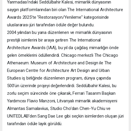
Yarımadası’ndaki Seddülbahir Kalesi, mimarlık dünyasının
saygın platformlarından biri olan The International Architecture
Awards 2025’te "Restorasyon/Yenileme" kategorisinde
uluslararası jüri tarafından ödüle değer bulundu.
2004 yılından bu yana düzenlenen ve mimarlık dünyasının
prestijli isimlerini bir araya getiren The International
Architecture Awards (IAA), bu yıl da çağdaş mimarlığın önde
gelen örneklerini ödüllendirdi. Chicago merkezli The Chicago
Athenaeum: Museum of Architecture and Design ile The
European Centre for Architecture Art Design and Urban
Studies iş birliğinde düzenlenen program, dünya çapında
500’ün üzerinde projeyi değerlendirdi. Seddülbahir Kalesi, bu
zorlu seçim sürecinde öne çıkarak, Ferrari Tasarım Başkan
Yardımcısı Flavio Manzoni, Litvanyalı mimarlık akademisyeni
Almantas Samalaviius, Studio Cho’dan Chen-Yu Chiu ve
UNITEDLAB’den Sang Dae Lee gibi seçkin isimlerden oluşan jüri
tarafından ödüle layık görüldü.