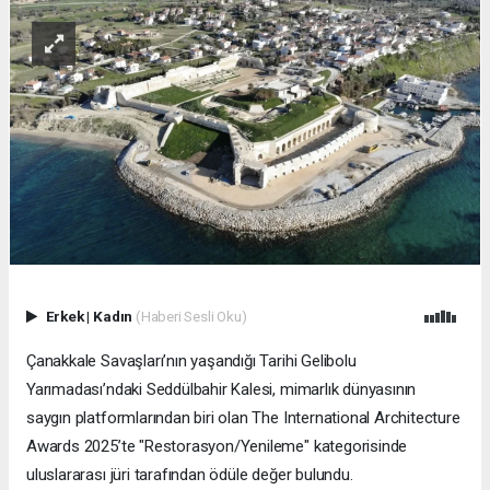
Erkek
|
Kadın
(Haberi Sesli Oku)
Çanakkale Savaşları’nın yaşandığı Tarihi Gelibolu
Yarımadası’ndaki Seddülbahir Kalesi, mimarlık dünyasının
saygın platformlarından biri olan The International Architecture
Awards 2025’te "Restorasyon/Yenileme" kategorisinde
uluslararası jüri tarafından ödüle değer bulundu.