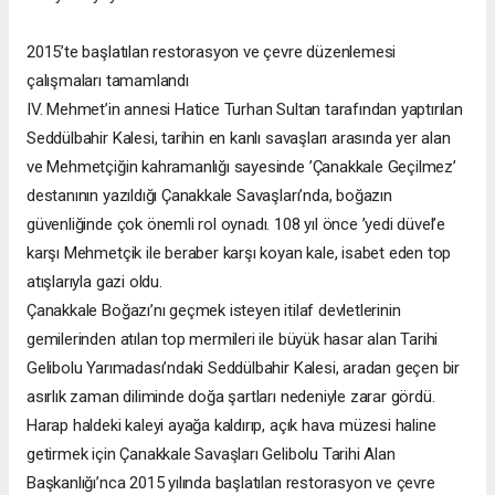
2015’te başlatılan restorasyon ve çevre düzenlemesi
çalışmaları tamamlandı
IV. Mehmet’in annesi Hatice Turhan Sultan tarafından yaptırılan
Seddülbahir Kalesi, tarihin en kanlı savaşları arasında yer alan
ve Mehmetçiğin kahramanlığı sayesinde ’Çanakkale Geçilmez’
destanının yazıldığı Çanakkale Savaşları’nda, boğazın
güvenliğinde çok önemli rol oynadı. 108 yıl önce ’yedi düvel’e
karşı Mehmetçik ile beraber karşı koyan kale, isabet eden top
atışlarıyla gazi oldu.
Çanakkale Boğazı’nı geçmek isteyen itilaf devletlerinin
gemilerinden atılan top mermileri ile büyük hasar alan Tarihi
Gelibolu Yarımadası’ndaki Seddülbahir Kalesi, aradan geçen bir
asırlık zaman diliminde doğa şartları nedeniyle zarar gördü.
Harap haldeki kaleyi ayağa kaldırıp, açık hava müzesi haline
getirmek için Çanakkale Savaşları Gelibolu Tarihi Alan
Başkanlığı’nca 2015 yılında başlatılan restorasyon ve çevre