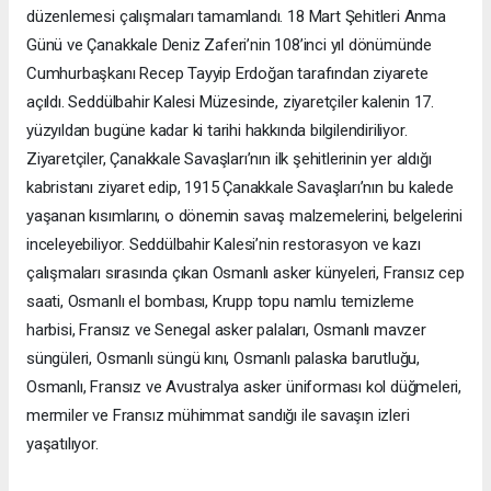
düzenlemesi çalışmaları tamamlandı. 18 Mart Şehitleri Anma
Günü ve Çanakkale Deniz Zaferi’nin 108’inci yıl dönümünde
Cumhurbaşkanı Recep Tayyip Erdoğan tarafından ziyarete
açıldı. Seddülbahir Kalesi Müzesinde, ziyaretçiler kalenin 17.
yüzyıldan bugüne kadar ki tarihi hakkında bilgilendiriliyor.
Ziyaretçiler, Çanakkale Savaşları’nın ilk şehitlerinin yer aldığı
kabristanı ziyaret edip, 1915 Çanakkale Savaşları’nın bu kalede
yaşanan kısımlarını, o dönemin savaş malzemelerini, belgelerini
inceleyebiliyor. Seddülbahir Kalesi’nin restorasyon ve kazı
çalışmaları sırasında çıkan Osmanlı asker künyeleri, Fransız cep
saati, Osmanlı el bombası, Krupp topu namlu temizleme
harbisi, Fransız ve Senegal asker palaları, Osmanlı mavzer
süngüleri, Osmanlı süngü kını, Osmanlı palaska barutluğu,
Osmanlı, Fransız ve Avustralya asker üniforması kol düğmeleri,
mermiler ve Fransız mühimmat sandığı ile savaşın izleri
yaşatılıyor.