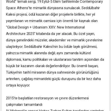
World" temalı sergi, 19 Eylül-5 Ekim tarihlerinde Contemporary
Space Athens’te mimarlık dünyasına sunulacak. Seddülbahir
Kalesi projesi, ödül kazanan diğer projelerle birlikte, her yıl
yayımlanan ve mimarlık camiası için önemli bir kaynak olan
"Global Design + Urbanism XXV: New International
Architecture 2025" kitabında da yer alacak. Bu özel yayın,
dünya genelindeki müzeler, akademiler ve mimarlık çevrelerine
ulaştırılıyor. Seddülbahir Kalesi’nin bu ödüle layık görülmesi,
yalnızca mimarlık alanında değil; aynı zamanda kültürel
diplomasi, kamu politikaları ve uluslararası tanıtım açısından da
büyük bir kazanım olarak değerlendiriliyor. Bu önemli başarı,
Türkiye’nin tarihî mirasının dünya sahnesinde görünürlüğünü
artırırken, çağdaş mimarideki güçlü duruşunu da bir kez daha
ortaya koyuyor.
2015’te başlatılan restorasyon ve çevre düzenlemesi
çalışmaları tamamlandı