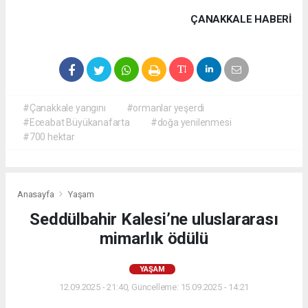
ÇANAKKALE HABERİ
#Çanakkale yangını
#ormanlar yeşerdi
#Eceabat Büyükanafarta
#doğa yenilenmesi
#700 hektar
Anasayfa
Yaşam
Seddülbahir Kalesi’ne uluslararası
mimarlık ödülü
YAŞAM
12.09.2025 - 21:40, Güncelleme: 15.09.2025 - 14:21