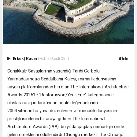
Erkek
|
Kadın
(Haberi Sesli Oku)
Çanakkale Savaşları’nın yaşandığı Tarihi Gelibolu
Yarımadası’ndaki Seddülbahir Kalesi, mimarlık dünyasının
saygın platformlarından biri olan The International Architecture
Awards 2025’te "Restorasyon/Yenileme" kategorisinde
uluslararası jüri tarafından ödüle değer bulundu.
2004 yılından bu yana düzenlenen ve mimarlık dünyasının
prestijli isimlerini bir araya getiren The International
Architecture Awards (IAA), bu yıl da çağdaş mimarlığın önde
gelen örneklerini ödüllendirdi. Chicago merkezli The Chicago