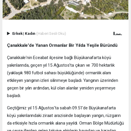
Erkek
|
Kadın
(Haberi Sesli Oku)
Çanakkale'de Yanan Ormanlar Bir Yılda Yeşile Büründü
Çanakkale'nin Eceabat ilçesine bağlı Büyükanafarta köyü
yakınlarında, geçen yıl 15 Ağustos'ta çıkan ve 700 hektarlık
(yaklaşık 980 futbol sahası büyüklüğünde) ormanlık alanı
etkileyen yangının izleri silinmeye başladı. Yangının üzerinden
geçen bir yılın ardından, kül olan alanlar yeniden yeşermeye
başladı.
Geçtiğimiz yıl 15 Ağustos'ta sabah 09.51'de Büyükanafarta
köyü yakınlarındaki ziraat arazisinde başlayan yangın, rüzgarın
da etkisiyle hızla ormanlık alana yayıldı. Orman Bölge Müdürlüğü
ve çevre illerden gelen takviye ekiplerin havadan ve karadan