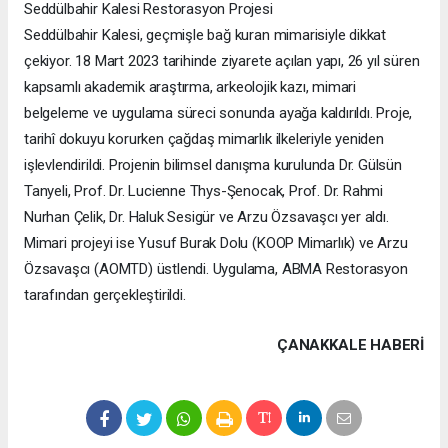
Seddülbahir Kalesi Restorasyon Projesi
Seddülbahir Kalesi, geçmişle bağ kuran mimarisiyle dikkat
çekiyor. 18 Mart 2023 tarihinde ziyarete açılan yapı, 26 yıl süren
kapsamlı akademik araştırma, arkeolojik kazı, mimari
belgeleme ve uygulama süreci sonunda ayağa kaldırıldı. Proje,
tarihî dokuyu korurken çağdaş mimarlık ilkeleriyle yeniden
işlevlendirildi. Projenin bilimsel danışma kurulunda Dr. Gülsün
Tanyeli, Prof. Dr. Lucienne Thys-Şenocak, Prof. Dr. Rahmi
Nurhan Çelik, Dr. Haluk Sesigür ve Arzu Özsavaşcı yer aldı.
Mimari projeyi ise Yusuf Burak Dolu (KOOP Mimarlık) ve Arzu
Özsavaşcı (AOMTD) üstlendi. Uygulama, ABMA Restorasyon
tarafından gerçekleştirildi.
ÇANAKKALE HABERİ