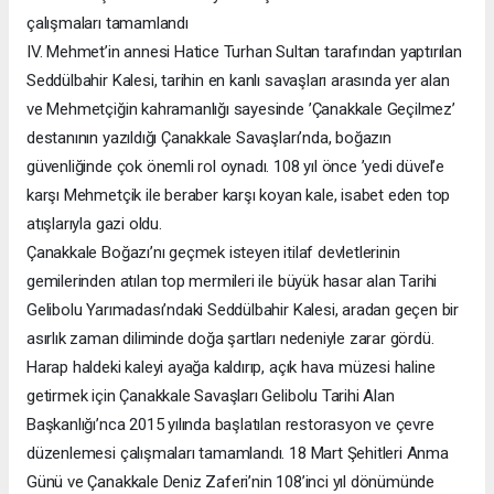
çalışmaları tamamlandı
IV. Mehmet’in annesi Hatice Turhan Sultan tarafından yaptırılan
Seddülbahir Kalesi, tarihin en kanlı savaşları arasında yer alan
ve Mehmetçiğin kahramanlığı sayesinde ’Çanakkale Geçilmez’
destanının yazıldığı Çanakkale Savaşları’nda, boğazın
güvenliğinde çok önemli rol oynadı. 108 yıl önce ’yedi düvel’e
karşı Mehmetçik ile beraber karşı koyan kale, isabet eden top
atışlarıyla gazi oldu.
Çanakkale Boğazı’nı geçmek isteyen itilaf devletlerinin
gemilerinden atılan top mermileri ile büyük hasar alan Tarihi
Gelibolu Yarımadası’ndaki Seddülbahir Kalesi, aradan geçen bir
asırlık zaman diliminde doğa şartları nedeniyle zarar gördü.
Harap haldeki kaleyi ayağa kaldırıp, açık hava müzesi haline
getirmek için Çanakkale Savaşları Gelibolu Tarihi Alan
Başkanlığı’nca 2015 yılında başlatılan restorasyon ve çevre
düzenlemesi çalışmaları tamamlandı. 18 Mart Şehitleri Anma
Günü ve Çanakkale Deniz Zaferi’nin 108’inci yıl dönümünde