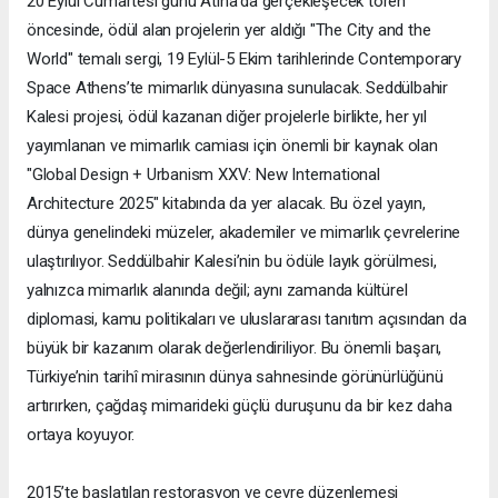
20 Eylül Cumartesi günü Atina’da gerçekleşecek tören
öncesinde, ödül alan projelerin yer aldığı "The City and the
World" temalı sergi, 19 Eylül-5 Ekim tarihlerinde Contemporary
Space Athens’te mimarlık dünyasına sunulacak. Seddülbahir
Kalesi projesi, ödül kazanan diğer projelerle birlikte, her yıl
yayımlanan ve mimarlık camiası için önemli bir kaynak olan
"Global Design + Urbanism XXV: New International
Architecture 2025" kitabında da yer alacak. Bu özel yayın,
dünya genelindeki müzeler, akademiler ve mimarlık çevrelerine
ulaştırılıyor. Seddülbahir Kalesi’nin bu ödüle layık görülmesi,
yalnızca mimarlık alanında değil; aynı zamanda kültürel
diplomasi, kamu politikaları ve uluslararası tanıtım açısından da
büyük bir kazanım olarak değerlendiriliyor. Bu önemli başarı,
Türkiye’nin tarihî mirasının dünya sahnesinde görünürlüğünü
artırırken, çağdaş mimarideki güçlü duruşunu da bir kez daha
ortaya koyuyor.
2015’te başlatılan restorasyon ve çevre düzenlemesi