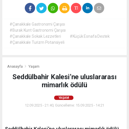
#Çanakkale Gastronomi Çarşısı
#Burak Kunt Gastronomi Çarşısı
#Çanakkale Sokak Lezzetleri
#Küçük Esnafa Destek
#Çanakkale Turizm Potansiyeli
Anasayfa
Yaşam
Seddülbahir Kalesi’ne uluslararası
mimarlık ödülü
YAŞAM
12.09.2025 - 21:40, Güncelleme: 15.09.2025 - 14:21
Seddülbahir Kalesi’ne uluslararası mimarlık ödülü