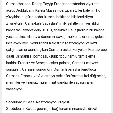
Cumhurbaşkanı Recep Tayyip Erdoğan tarafından ziyarete
açıldı. Seddülbahir Kalesi Müzesinde, ziyaretçiler kalenin 17.
yüzyıldan bugüne kadar ki tarihi hakkında bilgilendiriliyor.
Ziyaretçiler, Çanakkale Savaşları’nın ilk şehitlerinin yer aldığı
kabristanı ziyaret edip, 1915 Çanakkale Savaşları’nın bu kalede
yaşanan kısımlarını, o dönemin savaş malzemelerini, belgelerini
inceleyebiliyor. Seddülbahir Kalesi’nin restorasyon ve kazı
çalışmaları sırasında çıkan Osmanlı asker künyeleri, Fransız cep
saati, Osmanlı el bombası, Krupp topu namlu temizleme
harbisi, Fransız ve Senegal asker palaları, Osmanlı mavzer
süngüleri, Osmanlı süngü kını, Osmanlı palaska barutluğu,
Osmanlı, Fransız ve Avustralya asker üniforması kol düğmeleri,
mermiler ve Fransız mühimmat sandığı ile savaşın izleri
yaşatılıyor.
Seddülbahir Kalesi Restorasyon Projesi
Seddülbahir Kalesi, geçmişle bağ kuran mimarisiyle dikkat