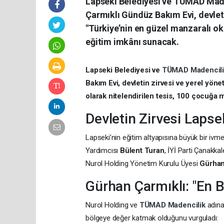
Lapseki Belediyesi ve TÜMAD Maden
Çarmıklı Gündüz Bakım Evi, devletin
"Türkiye’nin en güzel manzaralı ok
eğitim imkânı sunacak.
Lapseki Belediyesi ve
TÜMAD Madencil
Bakım Evi, devletin zirvesi ve yerel yönet
olarak nitelendirilen tesis, 100 çocuğa
Devletin Zirvesi Lapse
Lapseki’nin eğitim altyapısına büyük bir ivme
Yardımcısı
Bülent Turan
, İYİ Parti Çanakkal
Nurol Holding Yönetim Kurulu Üyesi
Gürhan
Gürhan Çarmıklı: "En 
Nurol Holding ve
TÜMAD Madencilik
adın
bölgeye değer katmak olduğunu vurguladı: