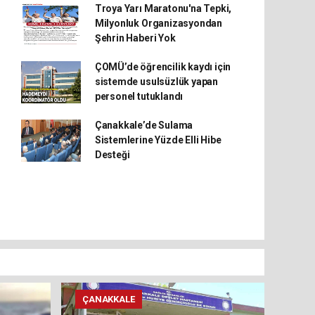
Troya Yarı Maratonu'na Tepki,
Milyonluk Organizasyondan
Şehrin Haberi Yok
ÇOMÜ’de öğrencilik kaydı için
sistemde usulsüzlük yapan
personel tutuklandı
Çanakkale’de Sulama
Sistemlerine Yüzde Elli Hibe
Desteği
ÇANAKKALE