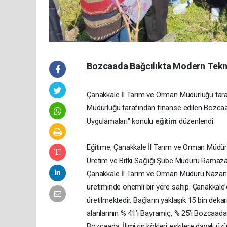
Bozcaada Bağcılıkta Modern Tekni
Çanakkale İl Tarım ve Orman Müdürlüğü taraf
Müdürlüğü tarafından finanse edilen Bozca
Uygulamaları" konulu
eğitim
düzenlendi.
Eğitime, Çanakkale İl Tarım ve Orman Müdü
Üretim ve Bitki Sağlığı Şube Müdürü Ramazan E
Çanakkale İl Tarım ve Orman Müdürü Nazan T
üretiminde önemli bir yere sahip. Çanakkale’
üretilmektedir. Bağların yaklaşık 15 bin dekarı
alanlarının % 41’i Bayramiç, % 25’i Bozcaada
Bozcaada, İlimizin kökleri eskilere dayalı üzü