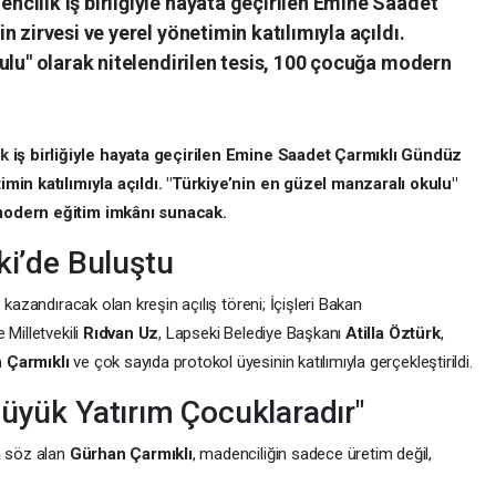
cilik iş birliğiyle hayata geçirilen Emine Saadet
 zirvesi ve yerel yönetimin katılımıyla açıldı.
ulu" olarak nitelendirilen tesis, 100 çocuğa modern
ik
iş birliğiyle hayata geçirilen Emine Saadet Çarmıklı Gündüz
imin katılımıyla açıldı. "Türkiye’nin en güzel manzaralı okulu"
 modern eğitim imkânı sunacak.
ki’de Buluştu
 kazandıracak olan kreşin açılış töreni; İçişleri Bakan
e Milletvekili
Rıdvan Uz
, Lapseki Belediye Başkanı
Atilla Öztürk
,
 Çarmıklı
ve çok sayıda protokol üyesinin katılımıyla gerçekleştirildi.
Büyük Yatırım Çocuklaradır"
a söz alan
Gürhan Çarmıklı
, madenciliğin sadece üretim değil,