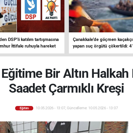
den DSP’li katılım tartışmasına
Çanakkale’de göçmen kaçakçıl
mhur İttifakı ruhuyla hareket
yapan suç örgütü çökertildi: 4
z
tutuklama
ğitime Bir Altın Halkah
Saadet Çarmıklı Kreşi
10.05.2026 - 13:07, Güncelleme: 10.05.2026 - 13:07
Eğitim