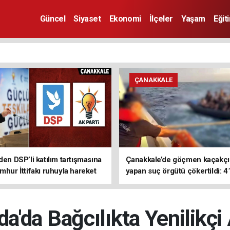
Güncel
Siyaset
Ekonomi
İlçeler
Yaşam
Eğit
ÇANAKKALE
den DSP’li katılım tartışmasına
Çanakkale’de göçmen kaçakçıl
mhur İttifakı ruhuyla hareket
yapan suç örgütü çökertildi: 4
z
tutuklama
a'da Bağcılıkta Yenilikçi