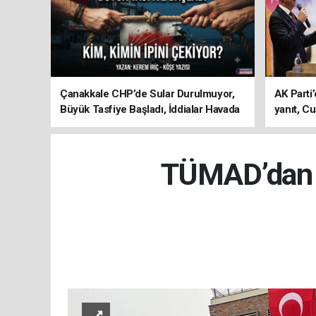
Çanakkale CHP’de Sular Durulmuyor,
AK Parti’
Büyük Tasfiye Başladı, İddialar Havada
yanıt, Cu
Uçuşuyor
ediyoru
TÜMAD’dan E