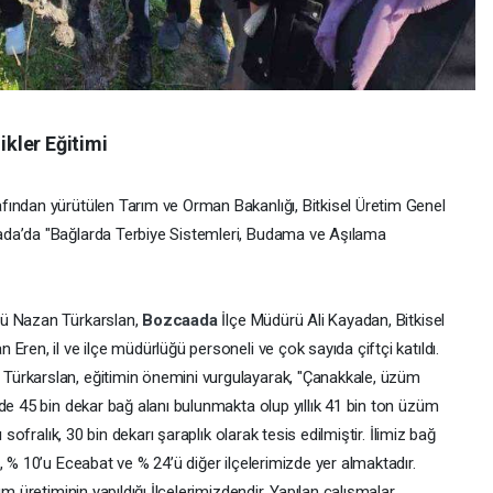
kler Eğitimi
ından yürütülen Tarım ve Orman Bakanlığı, Bitkisel Üretim Genel
ada’da "Bağlarda Terbiye Sistemleri, Budama ve Aşılama
rü Nazan Türkarslan,
Bozcaada
İlçe Müdürü Ali Kayadan, Bitkisel
ren, il ve ilçe müdürlüğü personeli ve çok sayıda çiftçi katıldı.
ürkarslan, eğitimin önemini vurgulayarak, "Çanakkale, üzüm
de 45 bin dekar bağ alanı bulunmakta olup yıllık 41 bin ton üzüm
 sofralık, 30 bin dekarı şaraplık olarak tesis edilmiştir. İlimiz bağ
, % 10’u Eceabat ve % 24’ü diğer ilçelerimizde yer almaktadır.
m üretiminin yapıldığı İlçelerimizdendir. Yapılan çalışmalar