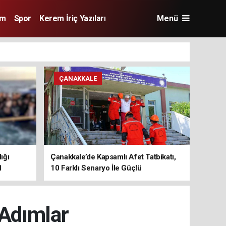
im
Spor
Kerem İriç Yazıları
Menü
ÇANAKKALE
ığı
Çanakkale’de Kapsamlı Afet Tatbikatı,
1
10 Farklı Senaryo İle Güçlü
Koordinasyon
 Adımlar