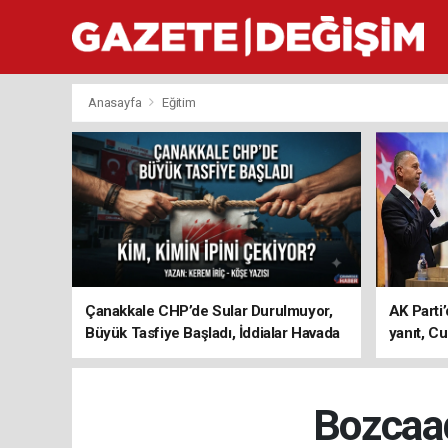
Anasayfa
Eğitim
Çanakkale CHP’de Sular Durulmuyor,
AK Parti’
Büyük Tasfiye Başladı, İddialar Havada
yanıt, Cu
Uçuşuyor
ediyoru
Bozcaad