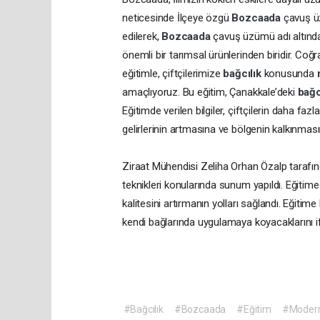
neticesinde İlçeye özgü
Bozcaada
çavuş ü
edilerek,
Bozcaada
çavuş üzümü adı altında 
önemli bir tarımsal ürünlerinden biridir. Coğ
eğitimle, çiftçilerimize
bağcılık
konusunda
amaçlıyoruz. Bu eğitim, Çanakkale’deki
bağc
Eğitimde verilen bilgiler, çiftçilerin daha fa
gelirlerinin artmasına ve bölgenin kalkınması
Ziraat Mühendisi Zeliha Orhan Özalp tarafın
teknikleri konularında sunum yapıldı. Eğitime 
kalitesini artırmanın yolları sağlandı. Eğitime 
kendi bağlarında uygulamaya koyacaklarını if
#Bağcılık
#Bozcaada
#Eğitim
#Modern 