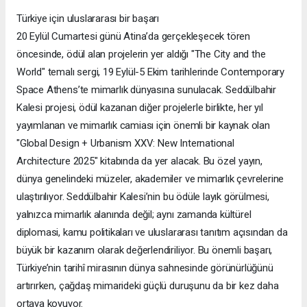
Türkiye için uluslararası bir başarı
20 Eylül Cumartesi günü Atina’da gerçekleşecek tören
öncesinde, ödül alan projelerin yer aldığı "The City and the
World" temalı sergi, 19 Eylül-5 Ekim tarihlerinde Contemporary
Space Athens’te mimarlık dünyasına sunulacak. Seddülbahir
Kalesi projesi, ödül kazanan diğer projelerle birlikte, her yıl
yayımlanan ve mimarlık camiası için önemli bir kaynak olan
"Global Design + Urbanism XXV: New International
Architecture 2025" kitabında da yer alacak. Bu özel yayın,
dünya genelindeki müzeler, akademiler ve mimarlık çevrelerine
ulaştırılıyor. Seddülbahir Kalesi’nin bu ödüle layık görülmesi,
yalnızca mimarlık alanında değil; aynı zamanda kültürel
diplomasi, kamu politikaları ve uluslararası tanıtım açısından da
büyük bir kazanım olarak değerlendiriliyor. Bu önemli başarı,
Türkiye’nin tarihî mirasının dünya sahnesinde görünürlüğünü
artırırken, çağdaş mimarideki güçlü duruşunu da bir kez daha
ortaya koyuyor.