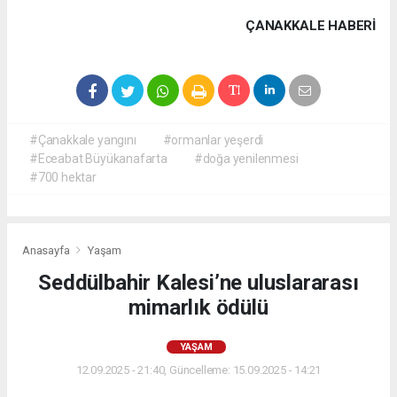
ÇANAKKALE HABERİ
#Çanakkale yangını
#ormanlar yeşerdi
#Eceabat Büyükanafarta
#doğa yenilenmesi
#700 hektar
Anasayfa
Yaşam
Seddülbahir Kalesi’ne uluslararası
mimarlık ödülü
YAŞAM
12.09.2025 - 21:40, Güncelleme: 15.09.2025 - 14:21