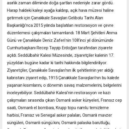
asırlık zaman diliminde doğa şartları nedeniyle zarar gördü.
Harap haldeki kaleyi ayağa kaldırıp, açık hava müzesi haline
getirmek için Çanakkale Savaşları Gelibolu Tarihi Alan
Başkanlığı’nca 2015 yılında başlatılan restorasyon ve çevre
düzenlemesi çalışmaları tamamlandı. 18 Mart Şehitleri Anma
Günü ve Çanakkale Deniz Zaferi’nin 108’inci yıl dönümünde
Cumhurbaşkanı Recep Tayyip Erdoğan tarafından ziyarete
açıldı. Seddülbahir Kalesi Müzesinde, ziyaretçiler kalenin 17.
yüzyıldan bugüne kadar ki tarihi hakkında bilgilendiriliyor.
Ziyaretçiler, Çanakkale Savaşları’nın ilk şehitlerinin yer aldığı
kabristanı ziyaret edip, 1915 Çanakkale Savaşları’nın bu kalede
yaşanan kısımlarını, o dönemin savaş malzemelerini, belgelerini
inceleyebiliyor. Seddülbahir Kalesi’nin restorasyon ve kazı
çalışmaları sırasında çıkan Osmanlı asker künyeleri, Fransız cep
saati, Osmanlı el bombası, Krupp topu namlu temizleme
harbisi, Fransız ve Senegal asker palaları, Osmanlı mavzer
süngüleri, Osmanlı süngü kını, Osmanlı palaska barutluğu,