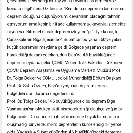
çevresindeki herhangi bir fay ya da faylara etki etmesi söz
konusu değil” dedi. Özden ise, “Ben de bu depremin bir münferit
deprem olduğunu düşünüyorum, devamının olacağını tahmin
etmiyorum ama kesin bir ifade kullanmamak kaydıyla izlemekte
fayda var. Bilimsel olarak depremi izleyeceğiz” diye konuştu.
Çanakkale’nin Biga ilçesinde 4 Şubat’tan bu yana 150’ye yakın
küçük depremler meydana geldi. Bölgede yaşanan deprem
hareketliliği devam ederken, dün Biga’da 4.6 büyüklüğünde
deprem meydana geldi. ÇOMÜ Mühendislik Fakültesi Dekanı ve
ÇOMÜ Deprem Araştırma ve Uygulama Merkezi Müdürü Prof.
Dr. Tolga Bekler ve ÇOMÜ Jeoloji Mühendisliği Bölüm Başkanı
Prof. Dr. Süha Özden, Biga’da yaşanan deprem sonrası
bölgedeki son durumu değerlendirdi.
Prof. Dr. Tolga Bekler, “4.6 büyüklüğündeki bu deprem Biga
Yarımadası’nın oldukça aktif sismotektoniği oldukça yoğun bir
bölgesinde. Daha önce tarihsel dönemde büyük bir depremin
oluşmadığı bir yerde, mikro depremlerin kümelendiği bir yerde
oldu. Yaklaşık 4 Şubat gününden 4.6 büyüklüğündeki depreme