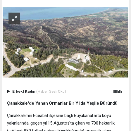
Erkek
|
Kadın
(Haberi Sesli Oku)
Çanakkale'de Yanan Ormanlar Bir Yılda Yeşile Büründü
Çanakkale'nin Eceabat ilçesine bağlı Büyükanafarta köyü
yakınlarında, geçen yıl 15 Ağustos'ta çıkan ve 700 hektarlık
(yaklaşık 980 futbol sahası büyüklüğünde) ormanlık alanı