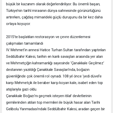
büyük bir kazanım olarak değerlendiriliyor. Bu önemli başarı,
Türkiye’nin tarihî mirasının dünya sahnesinde görünürlüğünü
artırırken, çağdaş mimarideki güçlü duruşunu da bir kez daha
ortaya koyuyor.
2015’te başlatılan restorasyon ve çevre düzenlemesi
çalışmaları tamamlandı
IV. Mehmet’in annesi Hatice Turhan Sultan tarafından yaptırılan
Seddülbahir Kalesi, tarihin en kanlı savaşları arasında yer alan
ve Mehmetçiğin kahramanlığı sayesinde ’Çanakkale Geçilmez’
destanının yazıldığı Çanakkale Savaşları’nda, boğazın
güvenliğinde çok önemli rol oynadı. 108 yıl önce ’yedi düvel’e
karşı Mehmetçik ile beraber karşı koyan kale, isabet eden top
atışlarıyla gazi oldu.
Çanakkale Boğazı’nı geçmek isteyen itilaf devletlerinin
gemilerinden atılan top mermileri ile büyük hasar alan Tarihi
Gelibolu Yarımadası’ndaki Seddülbahir Kalesi, aradan geçen bir