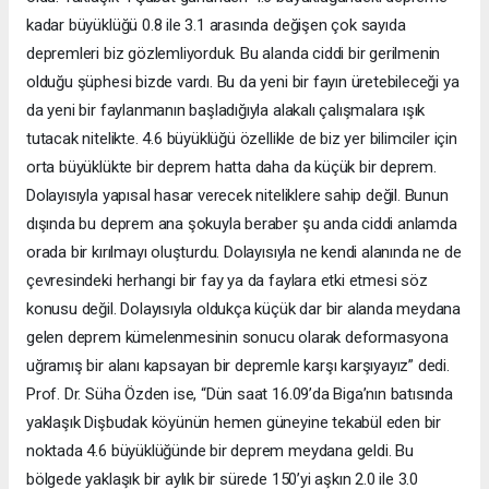
kadar büyüklüğü 0.8 ile 3.1 arasında değişen çok sayıda
depremleri biz gözlemliyorduk. Bu alanda ciddi bir gerilmenin
olduğu şüphesi bizde vardı. Bu da yeni bir fayın üretebileceği ya
da yeni bir faylanmanın başladığıyla alakalı çalışmalara ışık
tutacak nitelikte. 4.6 büyüklüğü özellikle de biz yer bilimciler için
orta büyüklükte bir deprem hatta daha da küçük bir deprem.
Dolayısıyla yapısal hasar verecek niteliklere sahip değil. Bunun
dışında bu deprem ana şokuyla beraber şu anda ciddi anlamda
orada bir kırılmayı oluşturdu. Dolayısıyla ne kendi alanında ne de
çevresindeki herhangi bir fay ya da faylara etki etmesi söz
konusu değil. Dolayısıyla oldukça küçük dar bir alanda meydana
gelen deprem kümelenmesinin sonucu olarak deformasyona
uğramış bir alanı kapsayan bir depremle karşı karşıyayız” dedi.
Prof. Dr. Süha Özden ise, “Dün saat 16.09’da Biga’nın batısında
yaklaşık Dişbudak köyünün hemen güneyine tekabül eden bir
noktada 4.6 büyüklüğünde bir deprem meydana geldi. Bu
bölgede yaklaşık bir aylık bir sürede 150’yi aşkın 2.0 ile 3.0