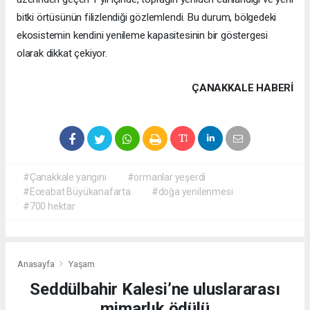
bitki örtüsünün filizlendiği gözlemlendi. Bu durum, bölgedeki
ekosistemin kendini yenileme kapasitesinin bir göstergesi
olarak dikkat çekiyor.
ÇANAKKALE HABERİ
#Çanakkale yangını
#ormanlar yeşerdi
#Eceabat Büyükanafarta
#doğa yenilenmesi
#700 hektar
Anasayfa
Yaşam
Seddülbahir Kalesi’ne uluslararası
mimarlık ödülü