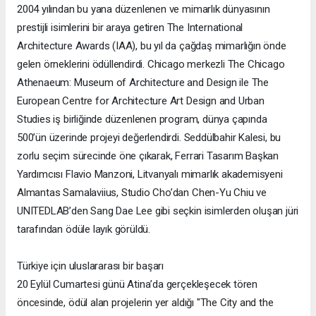
2004 yılından bu yana düzenlenen ve mimarlık dünyasının
prestijli isimlerini bir araya getiren The International
Architecture Awards (IAA), bu yıl da çağdaş mimarlığın önde
gelen örneklerini ödüllendirdi. Chicago merkezli The Chicago
Athenaeum: Museum of Architecture and Design ile The
European Centre for Architecture Art Design and Urban
Studies iş birliğinde düzenlenen program, dünya çapında
500’ün üzerinde projeyi değerlendirdi. Seddülbahir Kalesi, bu
zorlu seçim sürecinde öne çıkarak, Ferrari Tasarım Başkan
Yardımcısı Flavio Manzoni, Litvanyalı mimarlık akademisyeni
Almantas Samalaviius, Studio Cho’dan Chen-Yu Chiu ve
UNITEDLAB’den Sang Dae Lee gibi seçkin isimlerden oluşan jüri
tarafından ödüle layık görüldü.
Türkiye için uluslararası bir başarı
20 Eylül Cumartesi günü Atina’da gerçekleşecek tören
öncesinde, ödül alan projelerin yer aldığı "The City and the