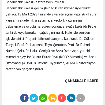
Seddülbahir Kalesi Restorasyon Projesi
Seddülbahir Kalesi, geçmişle bağ kuran mimarisiyle dikkat
çekiyor. 18 Mart 2023 tarihinde ziyarete açılan yapı, 26 yıl süren
kapsamlı akademik araştırma, arkeolojik kazı, mimari
belgeleme ve uygulama süreci sonunda ayağa kaldırıldı. Proje,
tarihî dokuyu korurken çağdaş mimarlık ilkeleriyle yeniden
işlevlendirildi. Projenin bilimsel danışma kurulunda Dr. Gülsün
Tanyeli, Prof. Dr. Lucienne Thys-Şenocak, Prof. Dr. Rahmi
Nurhan Çelik, Dr. Haluk Sesigür ve Arzu Özsavaşcı yer aldı.
Mimari projeyi ise Yusuf Burak Dolu (KOOP Mimarlık) ve Arzu
Özsavaşcı (AOMTD) üstlendi. Uygulama, ABMA Restorasyon
tarafından gerçekleştirildi.
ÇANAKKALE HABERİ