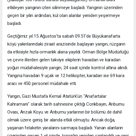
etkileyen yangının izleri silinmeye başladı. Yangının üzerinden
geçen bir yılın ardından, kül olan alanlar yeniden yeşermeye
başladı.
Geçtiğimiz yıl 15 Ağustos'ta sabah 09.51'de Büyükanafarta
köyü yakınlarındaki ziraat arazisinde başlayan yangın, rüzgarın
da etkisiyle hızla ormanlık alana yayıldı. Orman Bölge Müdürlüğü
ve çevre illerden gelen takviye ekiplerin havadan ve karadan
yoğun müdahalesiyle yangın, 24 saat içinde kontrol altına alındı.
Yangına havadan 9 uçak ve 12 helikopter, karadan ise 69 kara
aracı ve 450 personel müdahale etti.
Yangın, Gazi Mustafa Kemal Atatürk'ün "Anafartalar
Kahramanı" olarak tarih sahnesine çıktığı Conkbayırı, Arıburnu
Ovası, Anzak Koyu ve Arıburnu yarlarının bir bölümü de dahil
olmak üzere geniş bir alanda etkili olmuştu. Ancak doğa,
yaşanan felaketin yaralarını sarmaya başladı. Yanan alanların
üzerinden geçen 1 yıl içinde, toprağın yeniden canlandığı ve yeni