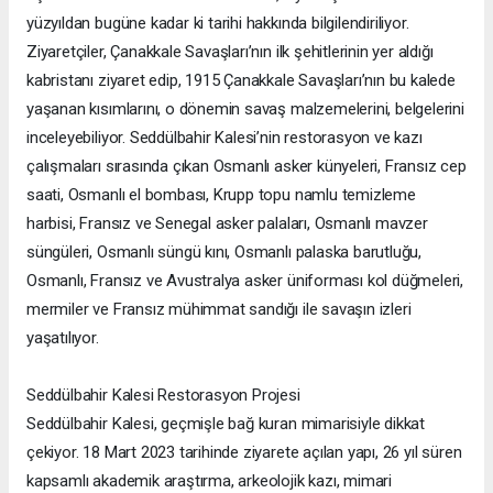
yüzyıldan bugüne kadar ki tarihi hakkında bilgilendiriliyor.
Ziyaretçiler, Çanakkale Savaşları’nın ilk şehitlerinin yer aldığı
kabristanı ziyaret edip, 1915 Çanakkale Savaşları’nın bu kalede
yaşanan kısımlarını, o dönemin savaş malzemelerini, belgelerini
inceleyebiliyor. Seddülbahir Kalesi’nin restorasyon ve kazı
çalışmaları sırasında çıkan Osmanlı asker künyeleri, Fransız cep
saati, Osmanlı el bombası, Krupp topu namlu temizleme
harbisi, Fransız ve Senegal asker palaları, Osmanlı mavzer
süngüleri, Osmanlı süngü kını, Osmanlı palaska barutluğu,
Osmanlı, Fransız ve Avustralya asker üniforması kol düğmeleri,
mermiler ve Fransız mühimmat sandığı ile savaşın izleri
yaşatılıyor.
Seddülbahir Kalesi Restorasyon Projesi
Seddülbahir Kalesi, geçmişle bağ kuran mimarisiyle dikkat
çekiyor. 18 Mart 2023 tarihinde ziyarete açılan yapı, 26 yıl süren
kapsamlı akademik araştırma, arkeolojik kazı, mimari