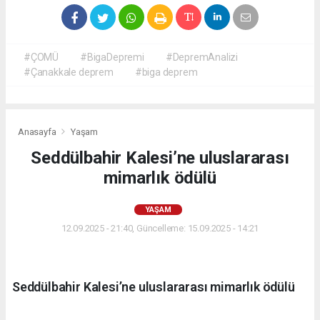
#ÇOMÜ
#BigaDepremi
#DepremAnalizi
#Çanakkale deprem
#biga deprem
Anasayfa
Yaşam
Seddülbahir Kalesi’ne uluslararası
mimarlık ödülü
YAŞAM
12.09.2025 - 21:40, Güncelleme: 15.09.2025 - 14:21
Seddülbahir Kalesi’ne uluslararası mimarlık ödülü