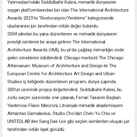
Yarımadası’ndaki Seddülbahir Kalesi, mimarlık dünyasının
saygın platformlarından biri olan The International Architecture
Awards 2025’te "Restorasyon/Yenileme" kategorisinde
uluslararası jüri tarafından ödüle değer bulundu.
2004 yılından bu yana düzenlenen ve mimarlık dünyasının
prestijli isimlerini bir araya getiren The International
Architecture Awards (IAA), bu yıl da çağdaş mimarlığın önde
gelen örneklerini ödüllendirdi. Chicago merkezli The Chicago
Athenaeum: Museum of Architecture and Design ile The
European Centre for Architecture Art Design and Urban
Studies iş birliğinde düzenlenen program, dünya çapında
500’ün üzerinde projeyi değerlendirdi. Seddülbahir Kalesi, bu
zorlu seçim sürecinde öne çıkarak, Ferrari Tasarım Başkan
Yardımcısı Flavio Manzoni, Litvanyalı mimarlık akademisyeni
Almantas Samalaviius, Studio Cho’dan Chen-Yu Chiu ve
UNITEDLAB’den Sang Dae Lee gibi seçkin isimlerden oluşan jüri
tarafından ödüle layık görüldü.