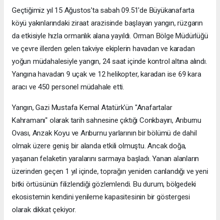
Geçtiğimiz yıl 15 Ağustos'ta sabah 09.51'de Büyükanafarta
köyü yakınlarındaki ziraat arazisinde başlayan yangın, rüzgarın
da etkisiyle hızla ormanlık alana yayıldı. Orman Bölge Müdürlüğü
ve çevre illerden gelen takviye ekiplerin havadan ve karadan
yoğun müdahalesiyle yangın, 24 saat içinde kontrol altına alındı.
Yangına havadan 9 uçak ve 12 helikopter, karadan ise 69 kara
aracı ve 450 personel müdahale etti.
Yangın, Gazi Mustafa Kemal Atatürk'ün "Anafartalar
Kahramanı" olarak tarih sahnesine çıktığı Conkbayırı, Arıburnu
Ovası, Anzak Koyu ve Arıburnu yarlarının bir bölümü de dahil
olmak üzere geniş bir alanda etkili olmuştu. Ancak doğa,
yaşanan felaketin yaralarını sarmaya başladı. Yanan alanların
üzerinden geçen 1 yıl içinde, toprağın yeniden canlandığı ve yeni
bitki örtüsünün filizlendiği gözlemlendi. Bu durum, bölgedeki
ekosistemin kendini yenileme kapasitesinin bir göstergesi
olarak dikkat çekiyor.