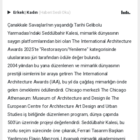
Erkek
|
Kadın
(Haberi Sesli Oku)
Çanakkale Savaşları’nın yaşandığı Tarihi Gelibolu
Yarımadası’ndaki Seddülbahir Kalesi, mimarlık dünyasının
saygın platformlarından biri olan The International Architecture
Awards 2025’te "Restorasyon/Yenileme" kategorisinde
uluslararası jüri tarafından ödüle değer bulundu.
2004 yılından bu yana düzenlenen ve mimarlık dünyasının
prestijli isimlerini bir araya getiren The International
Architecture Awards (IAA), bu yıl da çağdaş mimarlığın önde
gelen örneklerini ödüllendirdi. Chicago merkezli The Chicago
Athenaeum: Museum of Architecture and Design ile The
European Centre for Architecture Art Design and Urban
Studies iş birliğinde düzenlenen program, dünya çapında
500’ün üzerinde projeyi değerlendirdi. Seddülbahir Kalesi, bu
zorlu seçim sürecinde öne çıkarak, Ferrari Tasarım Başkan
Yardımcısı Flavio Manzoni, Litvanyalı mimarlık akademisyeni