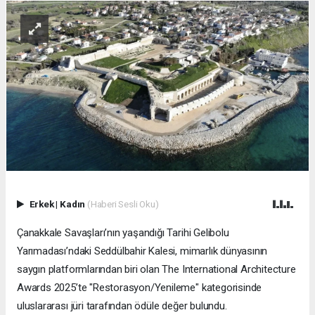
Erkek
|
Kadın
(Haberi Sesli Oku)
Çanakkale Savaşları’nın yaşandığı Tarihi Gelibolu
Yarımadası’ndaki Seddülbahir Kalesi, mimarlık dünyasının
saygın platformlarından biri olan The International Architecture
Awards 2025’te "Restorasyon/Yenileme" kategorisinde
uluslararası jüri tarafından ödüle değer bulundu.