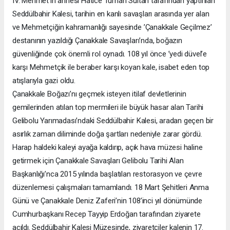
IV. Mehmet’in annesi Hatice Turhan Sultan tarafından yaptırılan
Seddülbahir Kalesi, tarihin en kanlı savaşları arasında yer alan
ve Mehmetçiğin kahramanlığı sayesinde ’Çanakkale Geçilmez’
destanının yazıldığı Çanakkale Savaşları’nda, boğazın
güvenliğinde çok önemli rol oynadı. 108 yıl önce ’yedi düvel’e
karşı Mehmetçik ile beraber karşı koyan kale, isabet eden top
atışlarıyla gazi oldu.
Çanakkale Boğazı’nı geçmek isteyen itilaf devletlerinin
gemilerinden atılan top mermileri ile büyük hasar alan Tarihi
Gelibolu Yarımadası’ndaki Seddülbahir Kalesi, aradan geçen bir
asırlık zaman diliminde doğa şartları nedeniyle zarar gördü.
Harap haldeki kaleyi ayağa kaldırıp, açık hava müzesi haline
getirmek için Çanakkale Savaşları Gelibolu Tarihi Alan
Başkanlığı’nca 2015 yılında başlatılan restorasyon ve çevre
düzenlemesi çalışmaları tamamlandı. 18 Mart Şehitleri Anma
Günü ve Çanakkale Deniz Zaferi’nin 108’inci yıl dönümünde
Cumhurbaşkanı Recep Tayyip Erdoğan tarafından ziyarete
açıldı. Seddülbahir Kalesi Müzesinde, ziyaretçiler kalenin 17.