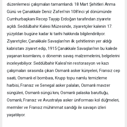
düzenlemesi çalışmaları tamamlandı. 18 Mart Şehitleri Anma
Günü ve Çanakkale Deniz Zaferi’nin 108’inci yıl dönümünde
Cumhurbaşkanı Recep Tayyip Erdoğan tarafından ziyarete
açıldı. Seddülbahir Kalesi Müzesinde, ziyaretçiler kalenin 17.
yüzyıldan bugüne kadar ki tarihi hakkında bilgilendiriliyor.
Ziyaretçiler, Çanakkale Savaşları’nın ilk şehitlerinin yer aldığı
kabristanı ziyaret edip, 1915 Çanakkale Savaşları’nın bu kalede
yaşanan kısımlarını, o dönemin savaş malzemelerini, belgelerini
inceleyebiliyor. Seddülbahir Kalesi’nin restorasyon ve kazı
çalışmaları sırasında çıkan Osmanlı asker künyeleri, Fransız cep
saati, Osmanlı el bombası, Krupp topu namlu temizleme
harbisi, Fransız ve Senegal asker palaları, Osmanlı mavzer
süngüleri, Osmanlı süngü kını, Osmanlı palaska barutluğu,
Osmanlı, Fransız ve Avustralya asker üniforması kol düğmeleri,
mermiler ve Fransız mühimmat sandığı ile savaşın izleri
yaşatılıyor.