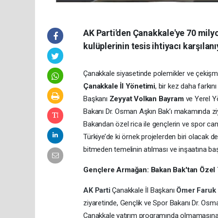
AK Parti'den Çanakkale'ye 70 milyo
kulüplerinin tesis ihtiyacı karşılanı
Çanakkale siyasetinde polemikler ve çekişm
Çanakkale İl Yönetimi
, bir kez daha farkın
Başkanı
Zeyyat Volkan Bayram
ve Yerel Y
Bakanı Dr. Osman Aşkın Bak’ı makamında zi
Bakandan özel rica ile gençlerin ve spor c
Türkiye’de ki örnek projelerden biri olacak de
bitmeden temelinin atılması ve inşaatına b
Gençlere Armağan: Bakan Bak'tan Özel 
AK Parti
Çanakkale İl Başkanı
Ömer Faruk
ziyaretinde, Gençlik ve Spor Bakanı Dr. Osma
Çanakkale yatırım programında olmamasına 