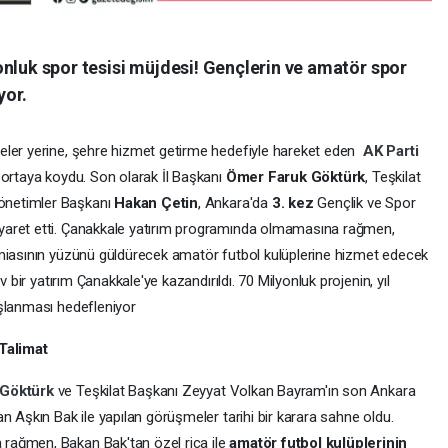
nluk spor tesisi müjdesi! Gençlerin ve amatör spor
yor.
eler yerine, şehre hizmet getirme hedefiyle hareket eden
AK Parti
ı ortaya koydu. Son olarak İl Başkanı
Ömer Faruk Göktürk
, Teşkilat
önetimler Başkanı
Hakan Çetin
, Ankara'da
3. kez
Gençlik ve Spor
yaret etti. Çanakkale yatırım programında olmamasına rağmen,
amiasının yüzünü güldürecek amatör futbol kulüplerine hizmet edecek
v bir yatırım Çanakkale'ye kazandırıldı. 70 Milyonluk projenin, yıl
aşlanması hedefleniyor
Talimat
 Göktürk
ve Teşkilat Başkanı Zeyyat Volkan Bayram'ın son Ankara
n Aşkın Bak ile yapılan görüşmeler tarihi bir karara sahne oldu.
rağmen, Bakan Bak'tan özel rica ile
amatör futbol kulüplerinin