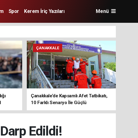
im
Spor
Kerem İriç Yazıları
Menü
ÇANAKKALE
ığı
Çanakkale’de Kapsamlı Afet Tatbikatı,
1
10 Farklı Senaryo İle Güçlü
Koordinasyon
Darp Edildi!