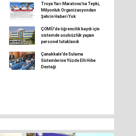
Troya Yarı Maratonu'na Tepki,
Milyonluk Organizasyondan
Şehrin Haberi Yok
ÇOMÜ’de öğrencilik kaydı için
sistemde usulsüzlük yapan
personel tutuklandı
Çanakkale’de Sulama
Sistemlerine Yüzde Elli Hibe
Desteği