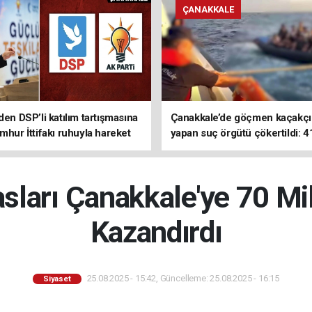
ÇANAKKALE
den DSP’li katılım tartışmasına
Çanakkale’de göçmen kaçakçıl
mhur İttifakı ruhuyla hareket
yapan suç örgütü çökertildi: 4
z
tutuklama
ları Çanakkale'ye 70 Mi
Kazandırdı
25.08.2025 - 15:42, Güncelleme: 25.08.2025 - 16:15
Siyaset