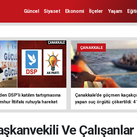
Güncel
Siyaset
Ekonomi
İlçeler
Yaşam
Eğit
ÇANAKKALE
den DSP’li katılım tartışmasına
Çanakkale’de göçmen kaçakçıl
mhur İttifakı ruhuyla hareket
yapan suç örgütü çökertildi: 4
z
tutuklama
şkanvekili Ve Çalışanlar 