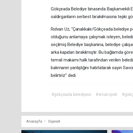
Gökçeada Belediye binasında Başkanvekili Erca
saldırganların serbest bırakılmasına tepki gö
Rıdvan Uz, “Çanakkale/Gökçeada belediye per
olduğunu anlamaya çalışmak isteyen, belediy
seçilmiş Belediye başkanına, belediye çalış
arka kapıdan bırakılmıştır. Bu bağlamda göre
temsil makamı halk tarafından verilen belediye
bakmanın yanlışlığını hatırlatarak sayın Sav
belirtiriz” dedi.
#gökçeada belediyesi
#ercan ipek
#gökç
Anasayfa
Siyaset