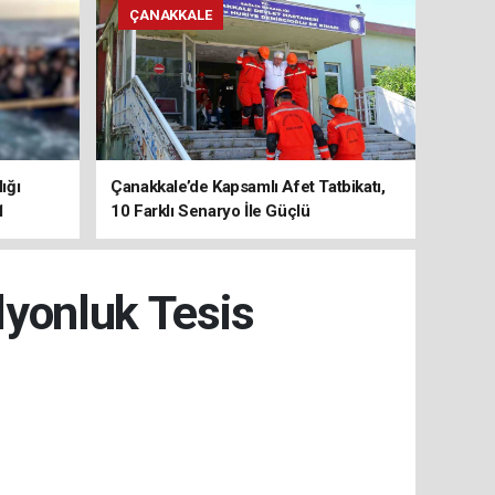
ÇANAKKALE
ığı
Çanakkale’de Kapsamlı Afet Tatbikatı,
1
10 Farklı Senaryo İle Güçlü
Koordinasyon
lyonluk Tesis