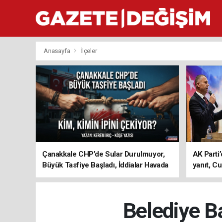
Anasayfa
İlçeler
Çanakkale CHP’de Sular Durulmuyor,
AK Parti’
Büyük Tasfiye Başladı, İddialar Havada
yanıt, Cu
Uçuşuyor
ediyoru
Belediye Ba