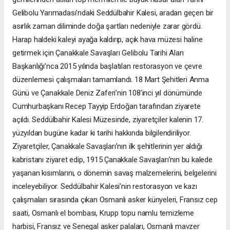
Gelibolu Yarımadası’ndaki Seddülbahir Kalesi, aradan geçen bir
asırlık zaman diliminde doğa şartları nedeniyle zarar gördü.
Harap haldeki kaleyi ayağa kaldırıp, açık hava müzesi haline
getirmek için Çanakkale Savaşları Gelibolu Tarihi Alan
Başkanlığı’nca 2015 yılında başlatılan restorasyon ve çevre
düzenlemesi çalışmaları tamamlandı. 18 Mart Şehitleri Anma
Günü ve Çanakkale Deniz Zaferi’nin 108’inci yıl dönümünde
Cumhurbaşkanı Recep Tayyip Erdoğan tarafından ziyarete
açıldı. Seddülbahir Kalesi Müzesinde, ziyaretçiler kalenin 17.
yüzyıldan bugüne kadar ki tarihi hakkında bilgilendiriliyor.
Ziyaretçiler, Çanakkale Savaşları’nın ilk şehitlerinin yer aldığı
kabristanı ziyaret edip, 1915 Çanakkale Savaşları’nın bu kalede
yaşanan kısımlarını, o dönemin savaş malzemelerini, belgelerini
inceleyebiliyor. Seddülbahir Kalesi’nin restorasyon ve kazı
çalışmaları sırasında çıkan Osmanlı asker künyeleri, Fransız cep
saati, Osmanlı el bombası, Krupp topu namlu temizleme
harbisi, Fransız ve Senegal asker palaları, Osmanlı mavzer