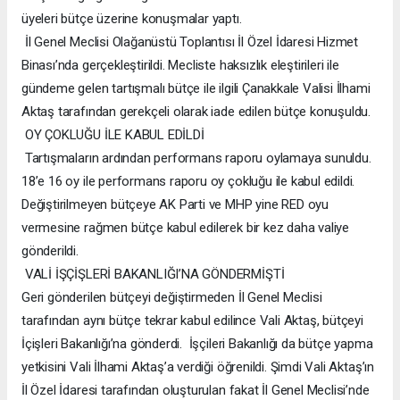
üyeleri bütçe üzerine konuşmalar yaptı.
İl Genel Meclisi Olağanüstü Toplantısı İl Özel İdaresi Hizmet
Binası’nda gerçekleştirildi. Mecliste haksızlık eleştirileri ile
gündeme gelen tartışmalı bütçe ile ilgili Çanakkale Valisi İlhami
Aktaş tarafından gerekçeli olarak iade edilen bütçe konuşuldu.
OY ÇOKLUĞU İLE KABUL EDİLDİ
Tartışmaların ardından performans raporu oylamaya sunuldu.
18’e 16 oy ile performans raporu oy çokluğu ile kabul edildi.
Değiştirilmeyen bütçeye AK Parti ve MHP yine RED oyu
vermesine rağmen bütçe kabul edilerek bir kez daha valiye
gönderildi.
VALİ İŞÇİŞLERİ BAKANLIĞI’NA GÖNDERMİŞTİ
Geri gönderilen bütçeyi değiştirmeden İl Genel Meclisi
tarafından aynı bütçe tekrar kabul edilince Vali Aktaş, bütçeyi
İçişleri Bakanlığı’na gönderdi. İşçileri Bakanlığı da bütçe yapma
yetkisini Vali İlhami Aktaş’a verdiği öğrenildi. Şimdi Vali Aktaş’ın
İl Özel İdaresi tarafından oluşturulan fakat İl Genel Meclisi’nde