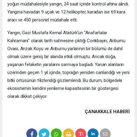
yoğun müdahalesiyle yangın, 24 saat içinde kontrol altına alındı.
Yangına havadan 9 uçak ve 12 helikopter, karadan ise 69 kara
aracı ve 450 personel müdahale etti.
Yangın, Gazi Mustafa Kemal Atatürk'ün "Anafartalar
Kahramanı" olarak tarih sahnesine çıktığı Conkbayırı, Arıburnu
Ovası, Anzak Koyu ve Arıburnu yarlarının bir bölümü de dahil
olmak üzere geniş bir alanda etkili olmuştu. Ancak doğa,
yaşanan felaketin yaralarını sarmaya başladı. Yanan alanların
üzerinden geçen 1 yıl içinde, toprağın yeniden canlandığı ve yeni
bitki örtüsünün filizlendiği gözlemlendi. Bu durum, bölgedeki
ekosistemin kendini yenileme kapasitesinin bir göstergesi
olarak dikkat çekiyor.
ÇANAKKALE HABERİ