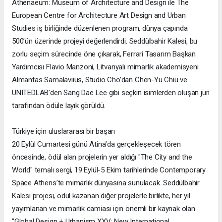
Athenaeum: Museum of Architecture and Design ile The
European Centre for Architecture Art Design and Urban
Studies iş birliğinde düzenlenen program, dünya çapında
500’ün üzerinde projeyi değerlendirdi. Seddülbahir Kalesi, bu
zorlu seçim sürecinde öne çıkarak, Ferrari Tasarım Başkan
Yardımcısı Flavio Manzoni, Litvanyalı mimarlık akademisyeni
Almantas Samalaviius, Studio Cho’dan Chen-Yu Chiu ve
UNITEDLAB’den Sang Dae Lee gibi seçkin isimlerden oluşan jüri
tarafından ödüle layık görüldü.
Türkiye için uluslararası bir başarı
20 Eylül Cumartesi günü Atina’da gerçekleşecek tören
öncesinde, ödül alan projelerin yer aldığı "The City and the
World" temalı sergi, 19 Eylül-5 Ekim tarihlerinde Contemporary
Space Athens’te mimarlık dünyasına sunulacak. Seddülbahir
Kalesi projesi, ödül kazanan diğer projelerle birlikte, her yıl
yayımlanan ve mimarlık camiası için önemli bir kaynak olan
"Global Design + Urbanism XXV: New International