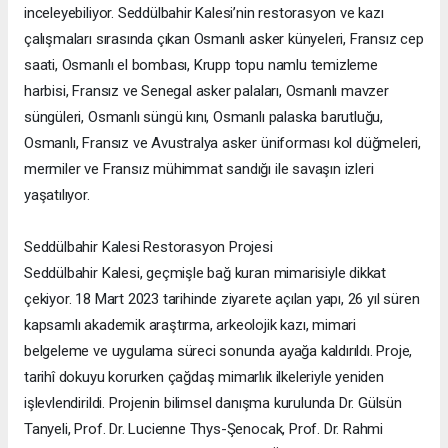
inceleyebiliyor. Seddülbahir Kalesi’nin restorasyon ve kazı
çalışmaları sırasında çıkan Osmanlı asker künyeleri, Fransız cep
saati, Osmanlı el bombası, Krupp topu namlu temizleme
harbisi, Fransız ve Senegal asker palaları, Osmanlı mavzer
süngüleri, Osmanlı süngü kını, Osmanlı palaska barutluğu,
Osmanlı, Fransız ve Avustralya asker üniforması kol düğmeleri,
mermiler ve Fransız mühimmat sandığı ile savaşın izleri
yaşatılıyor.
Seddülbahir Kalesi Restorasyon Projesi
Seddülbahir Kalesi, geçmişle bağ kuran mimarisiyle dikkat
çekiyor. 18 Mart 2023 tarihinde ziyarete açılan yapı, 26 yıl süren
kapsamlı akademik araştırma, arkeolojik kazı, mimari
belgeleme ve uygulama süreci sonunda ayağa kaldırıldı. Proje,
tarihî dokuyu korurken çağdaş mimarlık ilkeleriyle yeniden
işlevlendirildi. Projenin bilimsel danışma kurulunda Dr. Gülsün
Tanyeli, Prof. Dr. Lucienne Thys-Şenocak, Prof. Dr. Rahmi