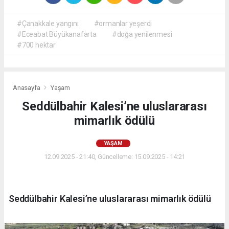
#Çanakkale yangını
#ormanlar yeşerdi
#Eceabat Büyükanafarta
#doğa yenilenmesi
#700 hektar
Anasayfa
Yaşam
Seddülbahir Kalesi’ne uluslararası
mimarlık ödülü
YAŞAM
12.09.2025 - 21:40, Güncelleme: 15.09.2025 - 14:21
Seddülbahir Kalesi’ne uluslararası mimarlık ödülü