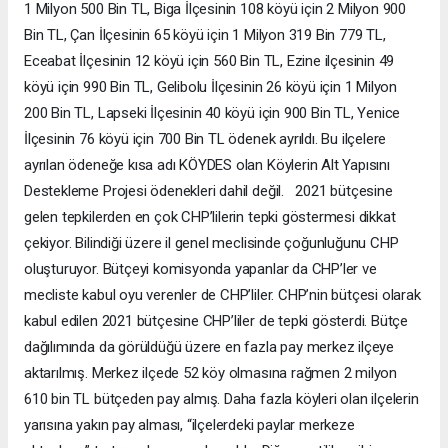
1 Milyon 500 Bin TL, Biga İlçesinin 108 köyü için 2 Milyon 900
Bin TL, Çan İlçesinin 65 köyü için 1 Milyon 319 Bin 779 TL,
Eceabat İlçesinin 12 köyü için 560 Bin TL, Ezine ilçesinin 49
köyü için 990 Bin TL, Gelibolu İlçesinin 26 köyü için 1 Milyon
200 Bin TL, Lapseki İlçesinin 40 köyü için 900 Bin TL, Yenice
İlçesinin 76 köyü için 700 Bin TL ödenek ayrıldı. Bu ilçelere
ayrılan ödeneğe kısa adı KÖYDES olan Köylerin Alt Yapısını
Destekleme Projesi ödenekleri dahil değil. 2021 bütçesine
gelen tepkilerden en çok CHP’lilerin tepki göstermesi dikkat
çekiyor. Bilindiği üzere il genel meclisinde çoğunluğunu CHP
oluşturuyor. Bütçeyi komisyonda yapanlar da CHP’ler ve
mecliste kabul oyu verenler de CHP’liler. CHP’nin bütçesi olarak
kabul edilen 2021 bütçesine CHP’liler de tepki gösterdi. Bütçe
dağılımında da görüldüğü üzere en fazla pay merkez ilçeye
aktarılmış. Merkez ilçede 52 köy olmasına rağmen 2 milyon
610 bin TL bütçeden pay almış. Daha fazla köyleri olan ilçelerin
yarısına yakın pay alması, “ilçelerdeki paylar merkeze