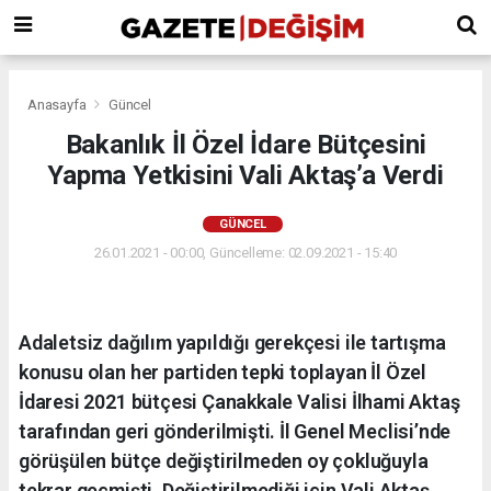
Anasayfa
Güncel
Bakanlık İl Özel İdare Bütçesini
Yapma Yetkisini Vali Aktaş’a Verdi
GÜNCEL
26.01.2021 - 00:00, Güncelleme: 02.09.2021 - 15:40
Adaletsiz dağılım yapıldığı gerekçesi ile tartışma
konusu olan her partiden tepki toplayan İl Özel
İdaresi 2021 bütçesi Çanakkale Valisi İlhami Aktaş
tarafından geri gönderilmişti. İl Genel Meclisi’nde
görüşülen bütçe değiştirilmeden oy çokluğuyla
tekrar geçmişti. Değiştirilmediği için Vali Aktaş,