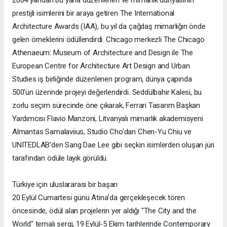
prestijli isimlerini bir araya getiren The International
Architecture Awards (IAA), bu yıl da çağdaş mimarlığın önde
gelen örneklerini ödüllendirdi. Chicago merkezli The Chicago
Athenaeum: Museum of Architecture and Design ile The
European Centre for Architecture Art Design and Urban
Studies iş birliğinde düzenlenen program, dünya çapında
500’ün üzerinde projeyi değerlendirdi. Seddülbahir Kalesi, bu
zorlu seçim sürecinde öne çıkarak, Ferrari Tasarım Başkan
Yardımcısı Flavio Manzoni, Litvanyalı mimarlık akademisyeni
Almantas Samalaviius, Studio Cho’dan Chen-Yu Chiu ve
UNITEDLAB’den Sang Dae Lee gibi seçkin isimlerden oluşan jüri
tarafından ödüle layık görüldü.
Türkiye için uluslararası bir başarı
20 Eylül Cumartesi günü Atina’da gerçekleşecek tören
öncesinde, ödül alan projelerin yer aldığı "The City and the
World" temalı sergi, 19 Eylül-5 Ekim tarihlerinde Contemporary