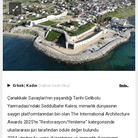
Erkek
|
Kadın
(Haberi Sesli Oku)
Çanakkale Savaşları’nın yaşandığı Tarihi Gelibolu
Yarımadası’ndaki Seddülbahir Kalesi, mimarlık dünyasının
saygın platformlarından biri olan The International Architecture
Awards 2025’te "Restorasyon/Yenileme" kategorisinde
uluslararası jüri tarafından ödüle değer bulundu.
2004 yılından bu yana düzenlenen ve mimarlık dünyasının