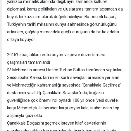
yalnızca mimarlık alanında değil; aynı zamanda kültürel
diplomasi, kamu politikaları ve uluslararası tanıtım açısından da
büyük bir kazanım olarak değerlendiriliyor. Bu önemli başarı,
Türkiye’nin tarihî mirasının dünya sahnesinde görünürlüğünü
artırırken, çağdaş mimarideki güçlü duruşunu da bir kez daha
ortaya koyuyor.
2015’te başlatılan restorasyon ve çevre düzenlemesi
çalışmaları tamamlandı
IV. Mehmet’in annesi Hatice Turhan Sultan tarafından yaptırılan
Seddülbahir Kalesi, tarihin en kanlı savaşları arasında yer alan
ve Mehmetçiğin kahramanlığı sayesinde ’Çanakkale Geçilmez’
destanının yazıldığı Çanakkale Savaşları’nda, boğazın
güvenliğinde çok önemli rol oynadı. 108 yıl önce ’yedi düvel’e
karşı Mehmetçik ile beraber karşı koyan kale, isabet eden top
atışlarıyla gazi oldu.
Çanakkale Boğazı’nı geçmek isteyen itilaf devletlerinin
gemilerinden atılan top mermileri ile büyük hasar alan Tarihi