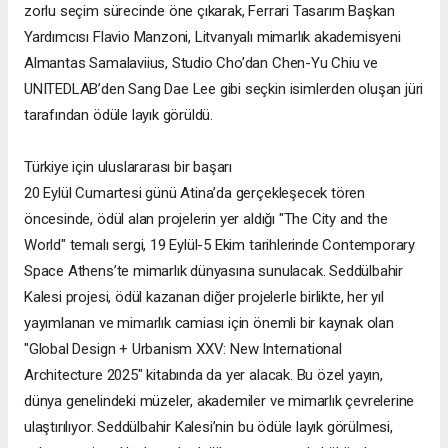
zorlu seçim sürecinde öne çıkarak, Ferrari Tasarım Başkan
Yardımcısı Flavio Manzoni, Litvanyalı mimarlık akademisyeni
Almantas Samalaviius, Studio Cho’dan Chen-Yu Chiu ve
UNITEDLAB’den Sang Dae Lee gibi seçkin isimlerden oluşan jüri
tarafından ödüle layık görüldü.
Türkiye için uluslararası bir başarı
20 Eylül Cumartesi günü Atina’da gerçekleşecek tören
öncesinde, ödül alan projelerin yer aldığı "The City and the
World" temalı sergi, 19 Eylül-5 Ekim tarihlerinde Contemporary
Space Athens’te mimarlık dünyasına sunulacak. Seddülbahir
Kalesi projesi, ödül kazanan diğer projelerle birlikte, her yıl
yayımlanan ve mimarlık camiası için önemli bir kaynak olan
"Global Design + Urbanism XXV: New International
Architecture 2025" kitabında da yer alacak. Bu özel yayın,
dünya genelindeki müzeler, akademiler ve mimarlık çevrelerine
ulaştırılıyor. Seddülbahir Kalesi’nin bu ödüle layık görülmesi,