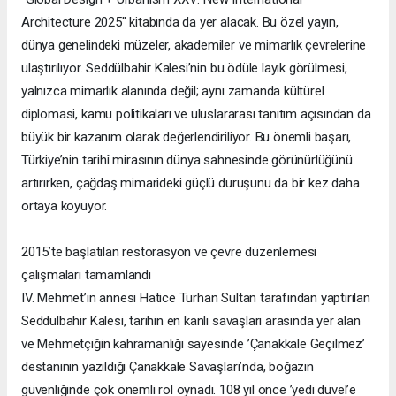
Architecture 2025" kitabında da yer alacak. Bu özel yayın,
dünya genelindeki müzeler, akademiler ve mimarlık çevrelerine
ulaştırılıyor. Seddülbahir Kalesi’nin bu ödüle layık görülmesi,
yalnızca mimarlık alanında değil; aynı zamanda kültürel
diplomasi, kamu politikaları ve uluslararası tanıtım açısından da
büyük bir kazanım olarak değerlendiriliyor. Bu önemli başarı,
Türkiye’nin tarihî mirasının dünya sahnesinde görünürlüğünü
artırırken, çağdaş mimarideki güçlü duruşunu da bir kez daha
ortaya koyuyor.
2015’te başlatılan restorasyon ve çevre düzenlemesi
çalışmaları tamamlandı
IV. Mehmet’in annesi Hatice Turhan Sultan tarafından yaptırılan
Seddülbahir Kalesi, tarihin en kanlı savaşları arasında yer alan
ve Mehmetçiğin kahramanlığı sayesinde ’Çanakkale Geçilmez’
destanının yazıldığı Çanakkale Savaşları’nda, boğazın
güvenliğinde çok önemli rol oynadı. 108 yıl önce ’yedi düvel’e