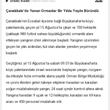
Erkek
|
Kadın
(Haberi Sesli Oku)
Çanakkale'de Yanan Ormanlar Bir Yılda Yeşile Büründü
Çanakkale'nin Eceabat ilçesine bağlı Büyükanafarta köyü
yakınlarında, geçen yıl 15 Ağustos'ta çıkan ve 700 hektarlık
(yaklaşık 980 futbol sahası büyüklüğünde) ormanlık alanı
etkileyen yangının izleri silinmeye başladı. Yangının üzerinden
geçen bir yılın ardından, kül olan alanlar yeniden yeşermeye
başladı.
Geçtiğimiz yıl 15 Ağustos'ta sabah 09.51'de Büyükanafarta
köyü yakınlarındaki ziraat arazisinde başlayan yangın, rüzgarın
da etkisiyle hızla ormanlık alana yayıldı. Orman Bölge Müdürlüğü
ve çevre illerden gelen takviye ekiplerin havadan ve karadan
yoğun müdahalesiyle yangın, 24 saat içinde kontrol altına alındı.
Yangına havadan 9 uçak ve 12 helikopter, karadan ise 69 kara
aracı ve 450 personel müdahale etti.