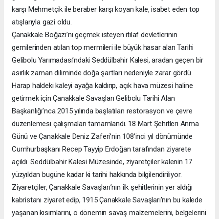
karşı Mehmetçik ile beraber karşı koyan kale, isabet eden top
atışlarıyla gazi oldu.
Çanakkale Boğazı’nı geçmek isteyen itilaf devletlerinin
gemilerinden atılan top mermileri ile büyük hasar alan Tarihi
Gelibolu Yarımadası’ndaki Seddülbahir Kalesi, aradan geçen bir
asırlık zaman diliminde doğa şartları nedeniyle zarar gördü.
Harap haldeki kaleyi ayağa kaldırıp, açık hava müzesi haline
getirmek için Çanakkale Savaşları Gelibolu Tarihi Alan
Başkanlığı’nca 2015 yılında başlatılan restorasyon ve çevre
düzenlemesi çalışmaları tamamlandı. 18 Mart Şehitleri Anma
Günü ve Çanakkale Deniz Zaferi’nin 108’inci yıl dönümünde
Cumhurbaşkanı Recep Tayyip Erdoğan tarafından ziyarete
açıldı. Seddülbahir Kalesi Müzesinde, ziyaretçiler kalenin 17.
yüzyıldan bugüne kadar ki tarihi hakkında bilgilendiriliyor.
Ziyaretçiler, Çanakkale Savaşları’nın ilk şehitlerinin yer aldığı
kabristanı ziyaret edip, 1915 Çanakkale Savaşları’nın bu kalede
yaşanan kısımlarını, o dönemin savaş malzemelerini, belgelerini