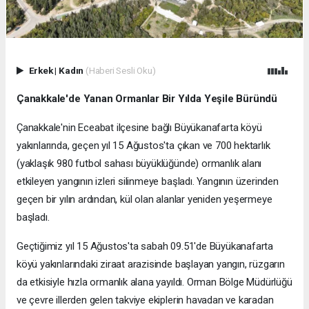
Erkek
|
Kadın
(Haberi Sesli Oku)
Çanakkale'de Yanan Ormanlar Bir Yılda Yeşile Büründü
Çanakkale'nin Eceabat ilçesine bağlı Büyükanafarta köyü
yakınlarında, geçen yıl 15 Ağustos'ta çıkan ve 700 hektarlık
(yaklaşık 980 futbol sahası büyüklüğünde) ormanlık alanı
etkileyen yangının izleri silinmeye başladı. Yangının üzerinden
geçen bir yılın ardından, kül olan alanlar yeniden yeşermeye
başladı.
Geçtiğimiz yıl 15 Ağustos'ta sabah 09.51'de Büyükanafarta
köyü yakınlarındaki ziraat arazisinde başlayan yangın, rüzgarın
da etkisiyle hızla ormanlık alana yayıldı. Orman Bölge Müdürlüğü
ve çevre illerden gelen takviye ekiplerin havadan ve karadan