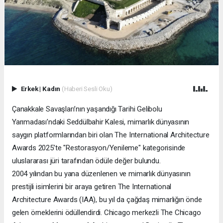
Erkek
|
Kadın
(Haberi Sesli Oku)
Çanakkale Savaşları’nın yaşandığı Tarihi Gelibolu
Yarımadası’ndaki Seddülbahir Kalesi, mimarlık dünyasının
saygın platformlarından biri olan The International Architecture
Awards 2025’te "Restorasyon/Yenileme" kategorisinde
uluslararası jüri tarafından ödüle değer bulundu.
2004 yılından bu yana düzenlenen ve mimarlık dünyasının
prestijli isimlerini bir araya getiren The International
Architecture Awards (IAA), bu yıl da çağdaş mimarlığın önde
gelen örneklerini ödüllendirdi. Chicago merkezli The Chicago