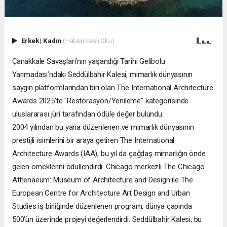
Erkek
|
Kadın
(Haberi Sesli Oku)
Çanakkale Savaşları’nın yaşandığı Tarihi Gelibolu
Yarımadası’ndaki Seddülbahir Kalesi, mimarlık dünyasının
saygın platformlarından biri olan The International Architecture
Awards 2025’te "Restorasyon/Yenileme" kategorisinde
uluslararası jüri tarafından ödüle değer bulundu.
2004 yılından bu yana düzenlenen ve mimarlık dünyasının
prestijli isimlerini bir araya getiren The International
Architecture Awards (IAA), bu yıl da çağdaş mimarlığın önde
gelen örneklerini ödüllendirdi. Chicago merkezli The Chicago
Athenaeum: Museum of Architecture and Design ile The
European Centre for Architecture Art Design and Urban
Studies iş birliğinde düzenlenen program, dünya çapında
500’ün üzerinde projeyi değerlendirdi. Seddülbahir Kalesi, bu