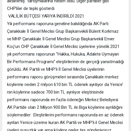
aktarılmış” tartışmalarına neden oldu. Diğer partililer gibi
CHP’liler de tepki gösterdi.
VALİLİK BÜTÇESİ YARIYA İNDİRİLDİ 2021
Yılı performans raporuna geneline bakıldığında AK Parti
Çanakkale İl Genel Meclisi Grup Başkanvekili Bülent Korkmaz
ve MHP Çanakkale İl Genel Meclisi Grup Başkanvekili Enver
Koç’un CHP Çanakkale İl Genel Meclisi üyelerine yönelik 2021
yılı performans raporunun “Hakka, Hukuka, Adalete Uymayan
Bir Performans Programı” eleştirilerinin de gerçeği yansıtmadığı
görüldü. AK Partili ve MHP’li İl Genel Meclisi üyelerinin
performans raporu görüşmeleri sırasında Çanakkale merkez
köylerine neden 2 milyon 610 bin TL ödenek ayrılıyor da Yenice’
nin köylerine sadece 700 bin TL ayrılıyor eleştirisinde
performans raporunda en fazla ödeneğin Merkez Belediyesi
AK Partide olan 2 Milyon 900 Bin TL ile Biga köylerine ayrıldığını
söylemediler. Eleştirilerini performans raporunda en az ödenek
ayrılan Yenice üzerine kuran AK Partili ve MHP’li il Genel Meclisi
üyeleri susuzluk var ama köylere parke taş gönderiyoruz