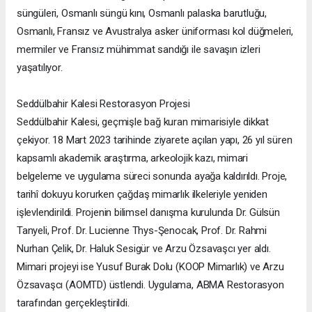
süngüleri, Osmanlı süngü kını, Osmanlı palaska barutluğu,
Osmanlı, Fransız ve Avustralya asker üniforması kol düğmeleri,
mermiler ve Fransız mühimmat sandığı ile savaşın izleri
yaşatılıyor.
Seddülbahir Kalesi Restorasyon Projesi
Seddülbahir Kalesi, geçmişle bağ kuran mimarisiyle dikkat
çekiyor. 18 Mart 2023 tarihinde ziyarete açılan yapı, 26 yıl süren
kapsamlı akademik araştırma, arkeolojik kazı, mimari
belgeleme ve uygulama süreci sonunda ayağa kaldırıldı. Proje,
tarihî dokuyu korurken çağdaş mimarlık ilkeleriyle yeniden
işlevlendirildi. Projenin bilimsel danışma kurulunda Dr. Gülsün
Tanyeli, Prof. Dr. Lucienne Thys-Şenocak, Prof. Dr. Rahmi
Nurhan Çelik, Dr. Haluk Sesigür ve Arzu Özsavaşcı yer aldı.
Mimari projeyi ise Yusuf Burak Dolu (KOOP Mimarlık) ve Arzu
Özsavaşcı (AOMTD) üstlendi. Uygulama, ABMA Restorasyon
tarafından gerçekleştirildi.