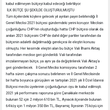
kabul edilmeyen bütçeyi kabul edeceği belirtiliyor.
İLK BÜTÇE ŞU ŞEKİLDE OLUŞTURULMUŞTU
Tüm ilçelerdeki köylere gelecek yıl ayrılan payın belirlendiği İl
Genel Meclisi 2021 bütçesi gündemdeki yerini koruyor. Meclisin
çoğunluğunu CHP’nin oluşturduğu hatta CHP bütçesi olarak da
anılan 2021 bütçesini CHP’de dahil diğer partiler tarafından da
bütçenin adaletli dağıtılmadığı gerekçesi ile eleştiri konusu
olmuştu. Her kesimde eleştiri alan bu bütçe Vali İlhami Aktaş
tarafından meclise geri gönderildi. Vali tarafından
imzalanmayan bütçe, ya aynı ya da değiştirilerek Vali Aktaş’a
geri gönderilecek. İl Genel Meclisi komisyonu tarafından 2
hafta süren çalışma sonucu belirlenen ve İl Genel Meclisinde
bir hafta boyunca görüşülen ve tartışılan 2021 yılı İl Özel İdaresi
Bütçesi meclis üyelerinin çoğunluğunun oyu ile kabul edilmişti.
2021 yılı performans raporuna göre Çanakkale merkezde
bulunan 52 için 2 milyon 610 bin TL, Ayvacık ilçesinde bulunan
64 köy için 1 milyon 350 Bin TL, Bayramiç İlçesinin 75 köyü için