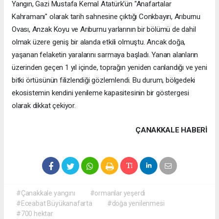
Yangın, Gazi Mustafa Kemal Atatürk'ün "Anafartalar
Kahramanı" olarak tarih sahnesine çıktığı Conkbayırı, Arıburnu
Ovası, Anzak Koyu ve Arıburnu yarlarının bir bölümü de dahil
olmak üzere geniş bir alanda etkili olmuştu. Ancak doğa,
yaşanan felaketin yaralarını sarmaya başladı. Yanan alanların
üzerinden geçen 1 yıl içinde, toprağın yeniden canlandığı ve yeni
bitki örtüsünün filizlendiği gözlemlendi. Bu durum, bölgedeki
ekosistemin kendini yenileme kapasitesinin bir göstergesi
olarak dikkat çekiyor.
ÇANAKKALE HABERİ
#Çanakkale yangını
#ormanlar yeşerdi
#Eceabat Büyükanafarta
#doğa yenilenmesi
#700 hektar