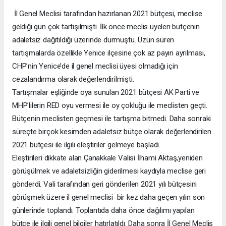
İl Genel Meclisi tarafından hazırlanan 2021 bütçesi, meclise
geldiği gün çok tartışılmıştı. İlk önce meclis üyeleri bütçenin
adaletsiz dağıtıldığı üzerinde durmuştu. Üzün süren
tartışmalarda özellikle Yenice ilçesine çok az payın ayrılması,
CHP’nin Yenice’de il genel meclisi üyesi olmadığı için
cezalandırma olarak değerlendirilmişti.
Tartışmalar eşliğinde oya sunulan 2021 bütçesi AK Parti ve
MHP’lilerin RED oyu vermesi ile oy çokluğu ile meclisten geçti.
Bütçenin meclisten geçmesi ile tartışma bitmedi. Daha sonraki
süreçte birçok kesimden adaletsiz bütçe olarak değerlendirilen
2021 bütçesi ile ilgili eleştiriler gelmeye başladı.
Eleştirileri dikkate alan Çanakkale Valisi İlhami Aktaş,yeniden
görüşülmek ve adaletsizliğin giderilmesi kaydıyla meclise geri
gönderdi. Vali tarafından geri gönderilen 2021 yılı bütçesini
görüşmek üzere il genel meclisi bir kez daha geçen yılın son
günlerinde toplandı. Toplantıda daha önce dağılımı yapılan
bütçe ile ilgili genel bilgiler hatırlatıldı. Daha sonra İl Genel Meclis