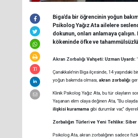
Biga'da bir öğrencinin yoğun bakım
Psikolog Yağız Ata ailelere sesle
dokunun, onları anlamaya çalışın. K
kökeninde öfke ve tahammülsüzlüğ
Akran Zorbalığı
Vahşeti: Uzman Uyardı: 
Çanakkale’nin Biga ilçesinde, 14 yaşındaki bi
yoğun bakımda olması,
akran zorbalığı
gerç
Klinik Psikolog Yağız Ata, bu tür olayların s
Yaşanan elim olaya değinen Ata, “Bu olayda 
ilişkisi kuramama
gibi durumlar var,” diyerek
Zorbalığın Türleri ve Yeni Tehlike: Siber
Psikolog Ata, akran zorbalığının sadece fizi