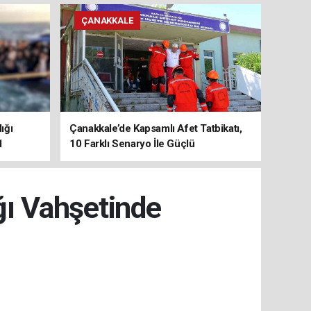
ÇANAKKALE
ığı
Çanakkale’de Kapsamlı Afet Tatbikatı,
1
10 Farklı Senaryo İle Güçlü
Koordinasyon
ğı Vahşetinde