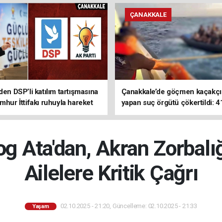
ÇANAKKALE
den DSP’li katılım tartışmasına
Çanakkale’de göçmen kaçakçıl
mhur İttifakı ruhuyla hareket
yapan suç örgütü çökertildi: 4
z
tutuklama
log Ata'dan, Akran Zorbalı
Ailelere Kritik Çağrı
02.10.2025 - 21:20, Güncelleme: 02.10.2025 - 21:33
Yaşam