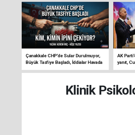
Çanakkale CHP’de Sular Durulmuyor,
AK Parti’
Büyük Tasfiye Başladı, İddialar Havada
yanıt, Cu
Uçuşuyor
ediyoru
Klinik Psiko