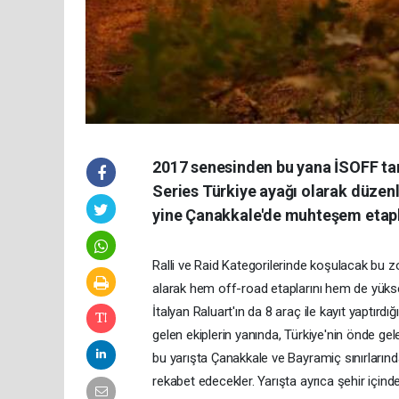
2017 senesinden bu yana İSOFF tar
Series Türkiye ayağı olarak düzenl
yine Çanakkale'de muhteşem etapl
Ralli ve Raid Kategorilerinde koşulacak bu z
alarak hem off-road etaplarını hem de yüksek
İtalyan Raluart'ın da 8 araç ile kayıt yaptı
gelen ekiplerin yanında, Türkiye'nin önde ge
bu yarışta Çanakkale ve Bayramiç sınırlarında
rekabet edecekler. Yarışta ayrıca şehir içind