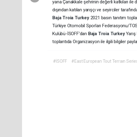
yana Çanakkale şehrinin değerli katkıları ile 
dışından katılan yarışçı ve seyirciler tarafı
Baja Troia Turkey
2021 basın tanıtım topl
Türkiye Otomobil Sporları Federasyonu/TOS
Kulübü-İSOFF'dan
Baja Troia Turkey
Yarış
toplantıda Organizasyon ile ilgili bilgiler payl
#İSOFF
#East European Tout Terraın Serie