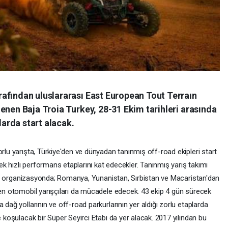
afından uluslararası East European Tout Terraın
enen Baja Troia Turkey, 28-31 Ekim tarihleri arasında
arda start alacak.
orlu yarışta, Türkiye'den ve dünyadan tanınmış off-road ekipleri start
 hızlı performans etaplarını kat edecekler. Tanınmış yarış takımı
rdığı organizasyonda; Romanya, Yunanistan, Sırbistan ve Macaristan'dan
len otomobil yarışçıları da mücadele edecek. 43 ekip 4 gün sürecek
 dağ yollarının ve off-road parkurlarının yer aldığı zorlu etaplarda
e koşulacak bir Süper Seyirci Etabı da yer alacak. 2017 yılından bu