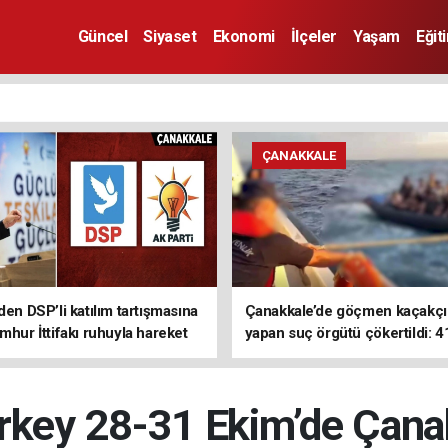
Güncel
Siyaset
Ekonomi
İlçeler
Yaşam
Eğit
ÇANAKKALE
den DSP’li katılım tartışmasına
Çanakkale’de göçmen kaçakçıl
mhur İttifakı ruhuyla hareket
yapan suç örgütü çökertildi: 4
z
tutuklama
urkey 28-31 Ekim’de Çanak