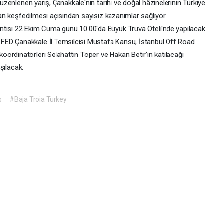
düzenlenen yarış, Çanakkale'nin tarihi ve doğal hâzinelerinin Türkiye
ndan keşfedilmesi açısından sayısız kazanımlar sağlıyor.
antısı 22 Ekim Cuma günü 10.00'da Büyük Truva Oteli'nde yapılacak.
FED Çanakkale İl Temsilcisi Mustafa Kansu, İstanbul Off Road
 koordinatörleri Selahattin Toper ve Hakan Betir'in katılacağı
aşılacak.
s
#Baja Troia Turkey