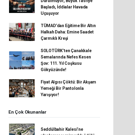
Durulmuyor, Büyük Tasfiye
Başladı, İddialar Havada
Uçuşuyor
TÜMAD’dan Eğitime Bir Altın
Halkah Daha: Emine Saadet
Çarmıklı Kreşi
SOLOTÜRK’ten Çanakkale
Semalarında Nefes Kesen
Şov: 111. Yıl Coşkusu
Gökyüzünde!
Fiyat Algısı Çöktü: Bir Akşam
Yemeği Bir Pantolonla
Yarışıyor!
En Çok Okunanlar
Seddülbahir Kalesi’ne