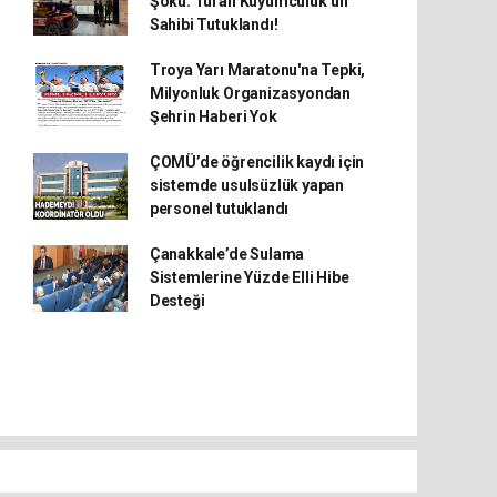
Şoku: Turan Kuyumculuk’un
Sahibi Tutuklandı!
Troya Yarı Maratonu'na Tepki,
Milyonluk Organizasyondan
Şehrin Haberi Yok
ÇOMÜ’de öğrencilik kaydı için
sistemde usulsüzlük yapan
personel tutuklandı
Çanakkale’de Sulama
Sistemlerine Yüzde Elli Hibe
Desteği