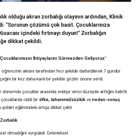
lık olduğu akran zorbalığı olayının ardından, Klinik
ndi: "Sorunun çözümü çok basit. Çocuklarınıza
ısacası içindeki fırtınayı duyun!" Zorbalığın
e dikkat çekildi.
"Çocuklarımızın İhtiyaçlarını Görmezden Geliyoruz"
r öğrencinin akranı tarafından feci şekilde darbedilerek 7 gündür
eğini bir kez daha kanlı bir şekilde gözler önüne serdi.
on dönemde çocuklar arasında endişe verici düzeyde arttığını belirtti.
çocuklarda ciddi bir
öfke, tahammülsüzlük
ve
neden-sonuç
 şiddet eğilimindeki artışa dikkat çekti.
 Zorbalık
ksel olmadığını vurguladı. Geleneksel