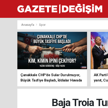
Anasayfa
Spor
Çanakkale CHP’de Sular Durulmuyor,
AK Parti’
Büyük Tasfiye Başladı, İddialar Havada
yanıt, Cu
Uçuşuyor
ediyoru
Baja Troia T