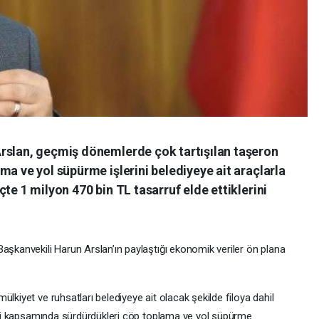
rslan, geçmiş dönemlerde çok tartışılan taşeron
ma ve yol süpürme işlerini belediyeye ait araçlarla
te 1 milyon 470 bin TL tasarruf elde ettiklerini
aşkanvekili Harun Arslan’ın paylaştığı ekonomik veriler ön plana
lkiyet ve ruhsatları belediyeye ait olacak şekilde filoya dahil
tleri kapsamında sürdürdükleri çöp toplama ve yol süpürme