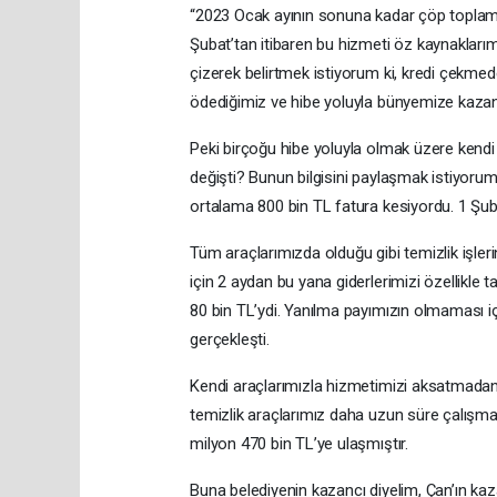
“2023 Ocak ayının sonuna kadar çöp toplama 
Şubat’tan itibaren bu hizmeti öz kaynaklarım
çizerek belirtmek istiyorum ki, kredi çekm
ödediğimiz ve hibe yoluyla bünyemize kazand
Peki birçoğu hibe yoluyla olmak üzere kendi
değişti? Bunun bilgisini paylaşmak istiyoru
ortalama 800 bin TL fatura kesiyordu. 1 Şubat
Tüm araçlarımızda olduğu gibi temizlik işler
için 2 aydan bu yana giderlerimizi özellikle 
80 bin TL’ydi. Yanılma payımızın olmaması iç
gerçekleşti.
Kendi araçlarımızla hizmetimizi aksatmadan
temizlik araçlarımız daha uzun süre çalışma 
milyon 470 bin TL’ye ulaşmıştır.
Buna belediyenin kazancı diyelim, Çan’ın kaz