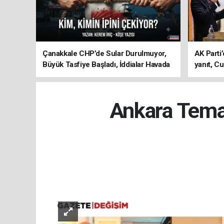
Çanakkale CHP’de Sular Durulmuyor,
AK Parti’
Büyük Tasfiye Başladı, İddialar Havada
yanıt, Cu
Uçuşuyor
ediyoru
Ankara Temas