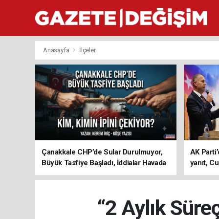
Anasayfa
İlçeler
Çanakkale CHP’de Sular Durulmuyor,
AK Parti’
Büyük Tasfiye Başladı, İddialar Havada
yanıt, Cu
Uçuşuyor
ediyoru
“2 Aylık Süreç