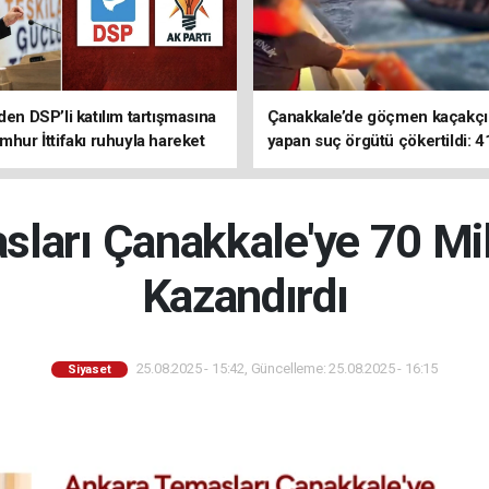
den DSP’li katılım tartışmasına
Çanakkale’de göçmen kaçakçıl
mhur İttifakı ruhuyla hareket
yapan suç örgütü çökertildi: 4
z
tutuklama
ları Çanakkale'ye 70 Mi
Kazandırdı
25.08.2025 - 15:42, Güncelleme: 25.08.2025 - 16:15
Siyaset