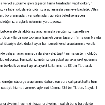
ve yol süpürme işleri taşeron firma tarafından yapılıyorken, 1
ız ve hibe yoluyla edindiğimiz araçlarımızla vermeye başladık. Altını
eden, borçlanmadan, yer satmadan, ücretini belediyemizden
ırdığımız araçlarla işlerimizi yürütüyoruz.
 bütçemizle de aldığımız araçlarımızla verdiğimiz hizmetle ne
m. Uzun yıllardır çöp toplama hizmeti veren taşeron firma son 6 ayda
 itibariyle dolu dolu 2 aydır bu hizmeti kendi araçlarımıza verdik.
inde çalışan araçlarımızda da akaryakıt taşıt tanıma sistemi olduğu
takip ediyoruz. Temizlik hizmetimiz için şubat ayı akaryakıt giderimiz
in bekledik ve mart ayı akaryakıt kullanımız da 83 bin TL olarak
, örneğin süpürge araçlarımız daha uzun süre çalışarak hatta tüm
saatiyle hizmet vererek, aylık net kârımız 735 bin TL’den, 2 ayda 1
ancı diyelim, hepimizin kazancı diyelim. İnşallah bunu bu şekilde