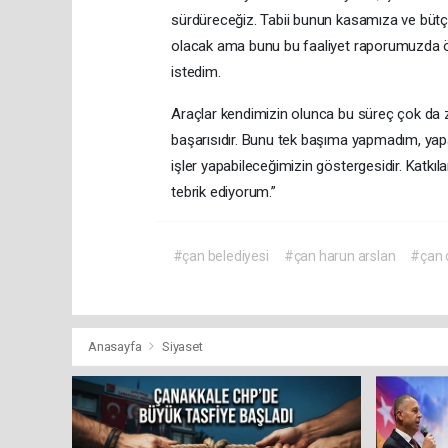
sürdüreceğiz. Tabii bunun kasamıza ve bütç
olacak ama bunu bu faaliyet raporumuzda öz
istedim.
Araçlar kendimizin olunca bu süreç çok da z
başarısıdır. Bunu tek başıma yapmadım, yapa
işler yapabileceğimizin göstergesidir. Katkıla
tebrik ediyorum.”
#çan belediyesi
#çan harun arslan
#çan 
Anasayfa
Siyaset