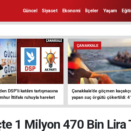
Güncel
Siyaset
Ekonomi
İlçeler
Yaşam
Eğit
ÇANAKKALE
den DSP’li katılım tartışmasına
Çanakkale’de göçmen kaçakçıl
mhur İttifakı ruhuyla hareket
yapan suç örgütü çökertildi: 4
z
tutuklama
te 1 Milyon 470 Bin Lira 