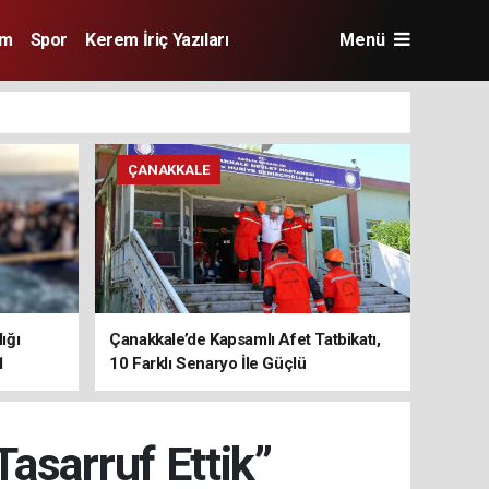
im
Spor
Kerem İriç Yazıları
Menü
ÇANAKKALE
ığı
Çanakkale’de Kapsamlı Afet Tatbikatı,
1
10 Farklı Senaryo İle Güçlü
Koordinasyon
Tasarruf Ettik”