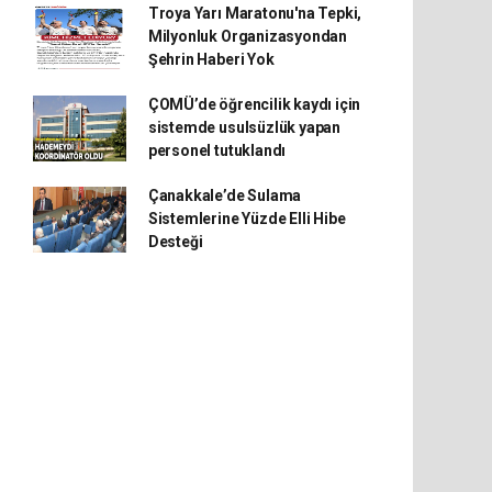
Troya Yarı Maratonu'na Tepki,
Milyonluk Organizasyondan
Şehrin Haberi Yok
ÇOMÜ’de öğrencilik kaydı için
sistemde usulsüzlük yapan
personel tutuklandı
Çanakkale’de Sulama
Sistemlerine Yüzde Elli Hibe
Desteği