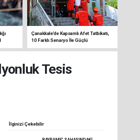
ığı
Çanakkale’de Kapsamlı Afet Tatbikatı,
1
10 Farklı Senaryo İle Güçlü
Koordinasyon
lyonluk Tesis
İlginizi Çekebilir
BAYRAMİÇ SAHASINDAKİ