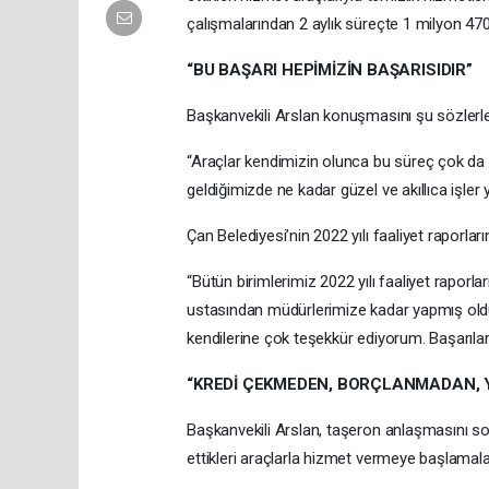
çalışmalarından 2 aylık süreçte 1 milyon 470 b
“BU BAŞARI HEPİMİZİN BAŞARISIDIR”
Başkanvekili Arslan konuşmasını şu sözlerl
“Araçlar kendimizin olunca bu süreç çok d
geldiğimizde ne kadar güzel ve akıllıca işler
Çan Belediyesi’nin 2022 yılı faaliyet raporlar
“Bütün birimlerimiz 2022 yılı faaliyet raporl
ustasından müdürlerimize kadar yapmış olduğ
kendilerine çok teşekkür ediyorum. Başarılar
“KREDİ ÇEKMEDEN, BORÇLANMADAN,
Başkanvekili Arslan, taşeron anlaşmasını sona
ettikleri araçlarla hizmet vermeye başlamaları