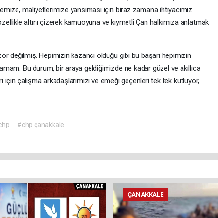
emize, maliyetlerimize yansıması için biraz zamana ihtiyacımız
ellikle altını çizerek kamuoyuna ve kıymetli Çan halkımıza anlatmak
or değilmiş. Hepimizin kazancı olduğu gibi bu başarı hepimizin
mam. Bu durum, bir araya geldiğimizde ne kadar güzel ve akıllıca
rı için çalışma arkadaşlarımızı ve emeği geçenleri tek tek kutluyor,
chp
#chp çanakkale
ÇANAKKALE