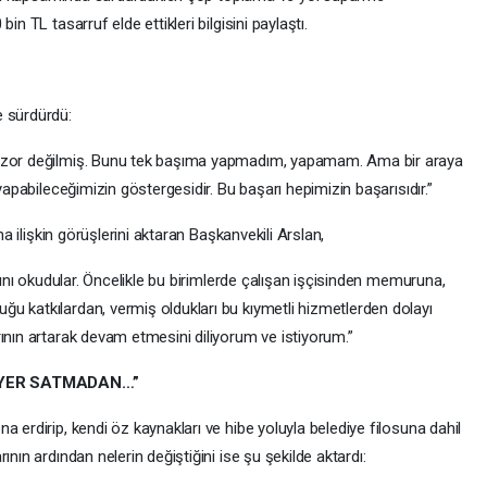
in TL tasarruf elde ettikleri bilgisini paylaştı.
e sürdürdü:
a zor değilmiş. Bunu tek başıma yapmadım, yapamam. Ama bir araya
 yapabileceğimizin göstergesidir. Bu başarı hepimizin başarısıdır.”
ına ilişkin görüşlerini aktaran Başkanvekili Arslan,
arını okudular. Öncelikle bu birimlerde çalışan işçisinden memuruna,
u katkılardan, vermiş oldukları bu kıymetli hizmetlerden dolayı
ının artarak devam etmesini diliyorum ve istiyorum.”
 YER SATMADAN…”
 erdirip, kendi öz kaynakları ve hibe yoluyla belediye filosuna dahil
nın ardından nelerin değiştiğini ise şu şekilde aktardı: