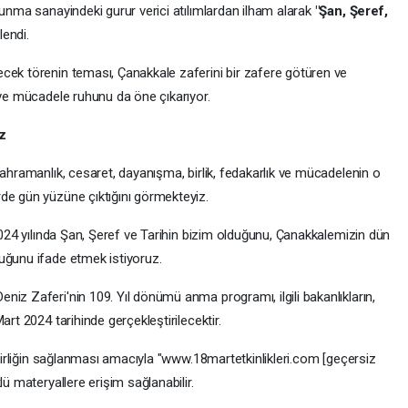
vunma sanayindeki gurur verici atılımlardan ilham alarak
"Şan, Şeref,
lendi.
cek törenin teması, Çanakkale zaferini bir zafere götüren ve
 ve mücadele ruhunu da öne çıkarıyor.
z
kahramanlık, cesaret, dayanışma, birlik, fedakarlık ve mücadelenin o
de gün yüzüne çıktığını görmekteyiz.
 2024 yılında Şan, Şeref ve Tarihin bizim olduğunu, Çanakkalemizin dün
uğunu ifade etmek istiyoruz.
iz Zaferi'nin 109. Yıl dönümü anma programı, ilgili bakanlıkların,
art 2024 tarihinde gerçekleştirilecektir.
l birliğin sağlanması amacıyla "www.18martetkinlikleri.com [geçersiz
lü materyallere erişim sağlanabilir.