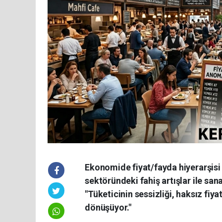
Ekonomide fiyat/fayda hiyerarşisi 
sektöründeki fahiş artışlar ile san
"Tüketicinin sessizliği, haksız fi
dönüşüyor."