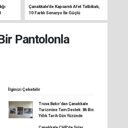
ığı
Çanakkale’de Kapsamlı Afet Tatbikatı,
1
10 Farklı Senaryo İle Güçlü
Koordinasyon
Bir Pantolonla
İlginizi Çekebilir
Truva Bakır’dan Çanakkale
Turizmine Tam Destek: 86 Bin
Yıllık Tarih Gün Yüzünde
Çanakkale CHP’de Sular