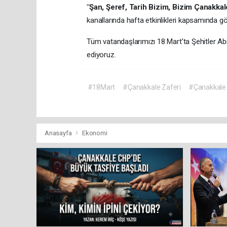
"Şan, Şeref, Tarih Bizim, Bizim Çanakkal
kanallarında hafta etkinlikleri kapsamında gös
Tüm vatandaşlarımızı 18 Mart'ta Şehitler Ab
ediyoruz.
#18Mart
#Çanakkale Zaferi
#Çanakkale S
Anasayfa
Ekonomi