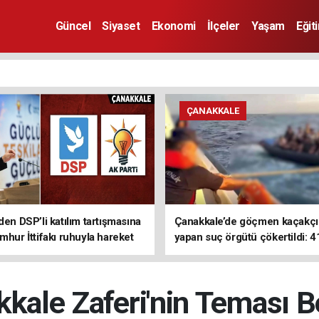
Güncel
Siyaset
Ekonomi
İlçeler
Yaşam
Eğit
ÇANAKKALE
den DSP’li katılım tartışmasına
Çanakkale’de göçmen kaçakçıl
mhur İttifakı ruhuyla hareket
yapan suç örgütü çökertildi: 4
z
tutuklama
ale Zaferi'nin Teması Be