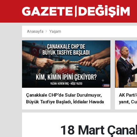
Anasayfa
Yaşam
Çanakkale CHP’de Sular Durulmuyor,
AK Parti’
Büyük Tasfiye Başladı, İddialar Havada
yanıt, Cu
Uçuşuyor
ediyoru
18 Mart Çanakk