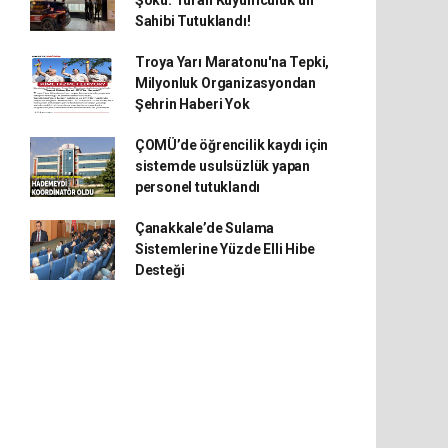
Şoku: Turan Kuyumculuk’un
Sahibi Tutuklandı!
Troya Yarı Maratonu'na Tepki,
Milyonluk Organizasyondan
Şehrin Haberi Yok
ÇOMÜ’de öğrencilik kaydı için
sistemde usulsüzlük yapan
personel tutuklandı
Çanakkale’de Sulama
Sistemlerine Yüzde Elli Hibe
Desteği