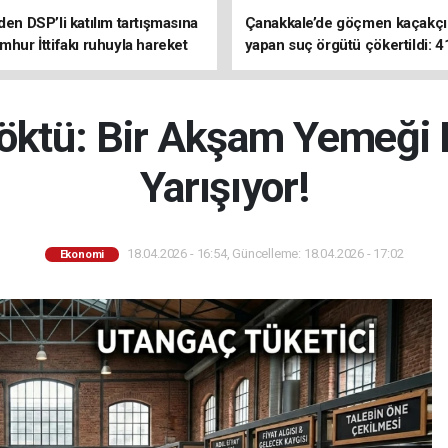
den DSP’li katılım tartışmasına
Çanakkale’de göçmen kaçakçıl
mhur İttifakı ruhuyla hareket
yapan suç örgütü çökertildi: 4
z
tutuklama
Çöktü: Bir Akşam Yemeği 
Yarışıyor!
18.04.2026 - 16:54, Güncelleme: 18.04.2026 - 17:02
Ekonomi