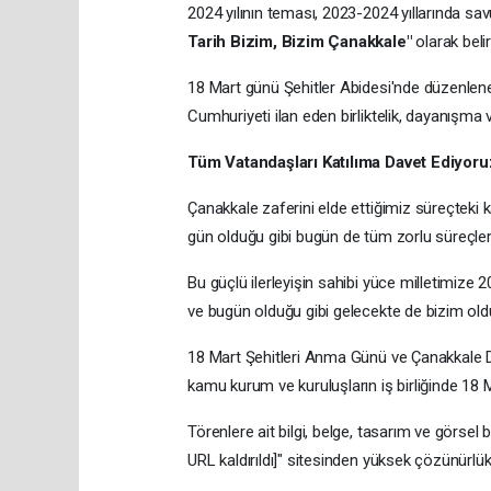
2024 yılının teması, 2023-2024 yıllarında sa
Tarih Bizim, Bizim Çanakkale"
olarak belir
18 Mart günü Şehitler Abidesi'nde düzenlene
Cumhuriyeti ilan eden birliktelik, dayanışma
Tüm Vatandaşları Katılıma Davet Ediyoru
Çanakkale zaferini elde ettiğimiz süreçteki 
gün olduğu gibi bugün de tüm zorlu süreçler
Bu güçlü ilerleyişin sahibi yüce milletimize
ve bugün olduğu gibi gelecekte de bizim old
18 Mart Şehitleri Anma Günü ve Çanakkale Den
kamu kurum ve kuruluşların iş birliğinde 18 M
Törenlere ait bilgi, belge, tasarım ve görse
URL kaldırıldı]" sitesinden yüksek çözünürlük