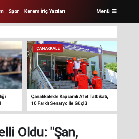
im
Spor
Kerem İriç Yazıları
Menü
ÇANAKKALE
ığı
Çanakkale’de Kapsamlı Afet Tatbikatı,
1
10 Farklı Senaryo İle Güçlü
Koordinasyon
lli Oldu: "Şan,