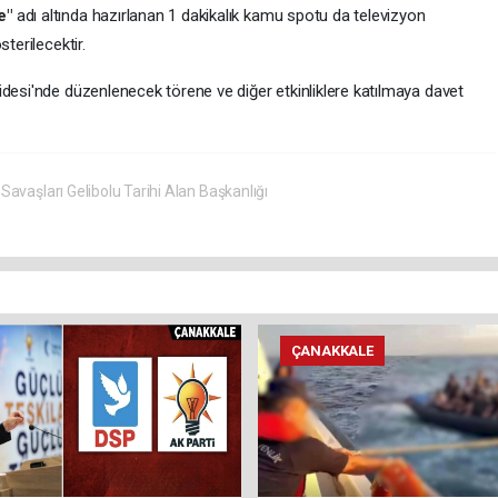
e"
adı altında hazırlanan 1 dakikalık kamu spotu da televizyon
terilecektir.
idesi'nde düzenlenecek törene ve diğer etkinliklere katılmaya davet
avaşları Gelibolu Tarihi Alan Başkanlığı
ÇANAKKALE