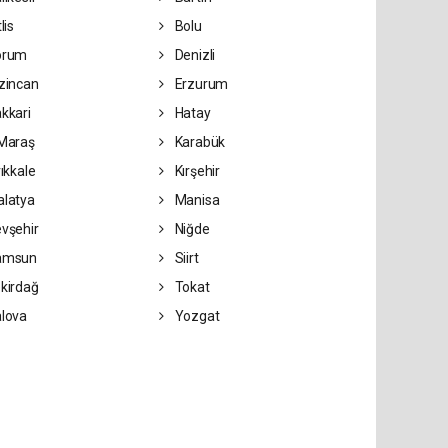
lis
Bolu
orum
Denizli
zincan
Erzurum
kkari
Hatay
Maraş
Karabük
rıkkale
Kırşehir
latya
Manisa
vşehir
Niğde
amsun
Siirt
kirdağ
Tokat
lova
Yozgat