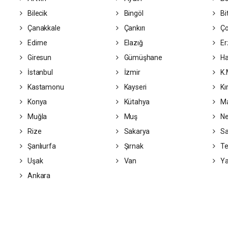
Bilecik
Bingöl
Bit
Çanakkale
Çankırı
Ç
Edirne
Elazığ
Er
Giresun
Gümüşhane
Ha
İstanbul
İzmir
K.
Kastamonu
Kayseri
Kı
Konya
Kütahya
Ma
Muğla
Muş
Ne
Rize
Sakarya
S
Şanlıurfa
Şırnak
Te
Uşak
Van
Ya
Ankara