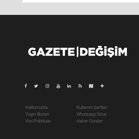
Pro-0.032
Hakkımızda
Kullanım Şartları
Yayın İlkeleri
Whatsapp İhbar
Veri Politikası
Haber Gönder