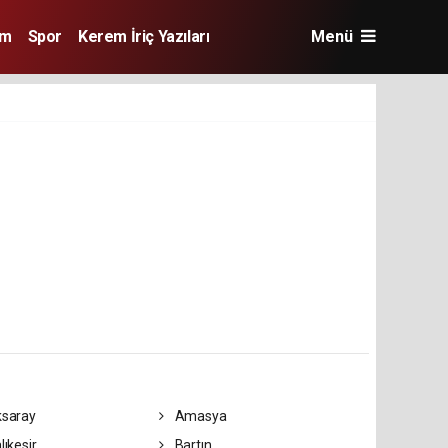
im
Spor
Kerem İriç Yazıları
Menü
saray
Amasya
lıkesir
Bartın