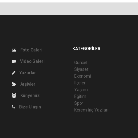
KATEGORİLER
Foto Galeri
Video Galeri
Güncel
Siyaset
Yazarlar
Ekonomi
İlçeler
Arşivler
Yaşam
Künyemiz
Eğitim
Spor
Bize Ulaşın
Kerem İriç Yazıları