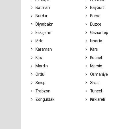
Batman
Bayburt
Burdur
Bursa
Diyarbakır
Düzce
Eskişehir
Gaziantep
Iğdır
Isparta
Karaman
Kars
Kilis
Kocaeli
Mardin
Mersin
Ordu
Osmaniye
Sinop
Sivas
Trabzon
Tunceli
Zonguldak
Kırklareli