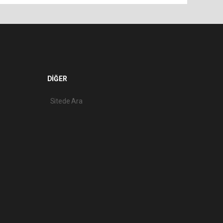
DİĞER
Sitede Ara