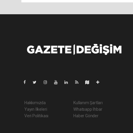
Pro-0.041
Hakkımızda
Kullanım Şartları
Yayın İlkeleri
Whatsapp İhbar
Veri Politikası
Haber Gönder