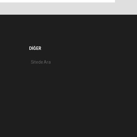
DİĞER
Sitede Ara