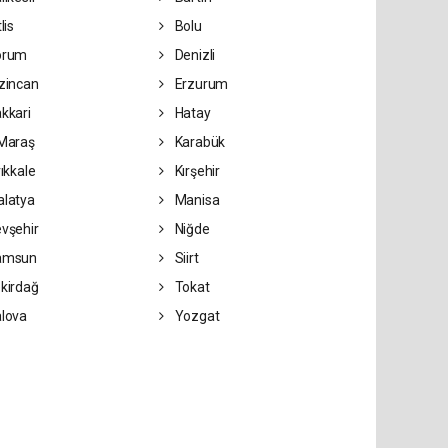
lis
Bolu
orum
Denizli
zincan
Erzurum
kkari
Hatay
Maraş
Karabük
rıkkale
Kırşehir
latya
Manisa
vşehir
Niğde
amsun
Siirt
kirdağ
Tokat
lova
Yozgat