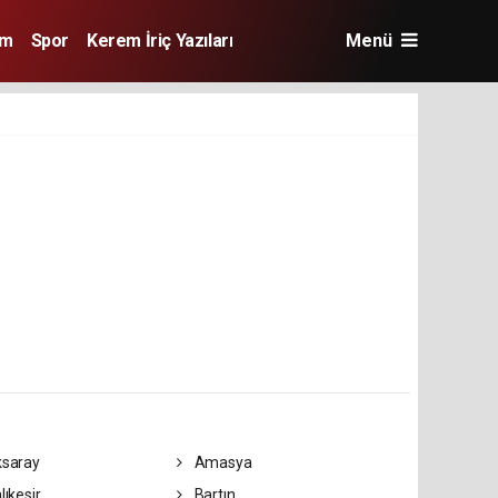
im
Spor
Kerem İriç Yazıları
Menü
saray
Amasya
lıkesir
Bartın