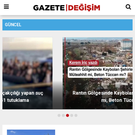
GÜNCEL
Rantın Gölgesinde Kaybolan Şehirler, Müteahhit
mi, Beton Tüccarı mı?