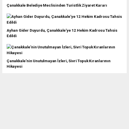
Çanakkale Belediye Meclisinden Turistlik Ziyaret Kararı
Ayhan Gider Duyurdu, Çanakkale'ye 12 Hekim Kadrosu Tahsis
Edildi
Çanakkale'nin Unutulmayan İzleri, Sivri Topuk Kıranlarının
Hikayesi
“Geçmişten Günümüze 18 Mart Yerel Basın Sergisi”
Meşaleler Çanakkale şehitleri için yandı
Şehitler Abidesi 18 Mart gününe özel ışıklandırıldı