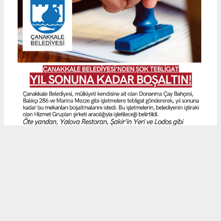
Çanakkale Belediyesi'nden Şok Tebligat, Yıl Sonuna Kadar
Boşaltın
Cevatpaşa Muhtarlık Binası Satışına Tepki, Vatandaşlar İmza