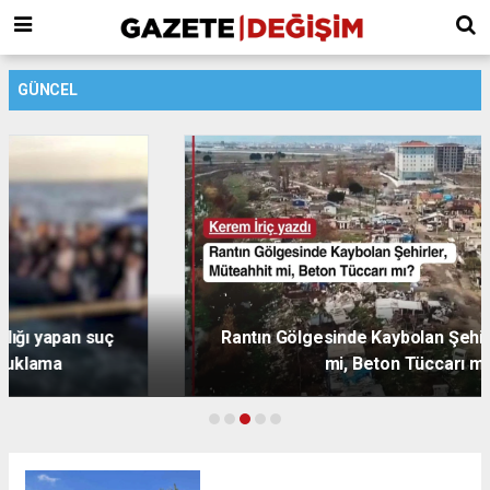
GÜNCEL
Rantın Gölgesinde Kaybolan Şehirler, Müteahhit
mi, Beton Tüccarı mı?