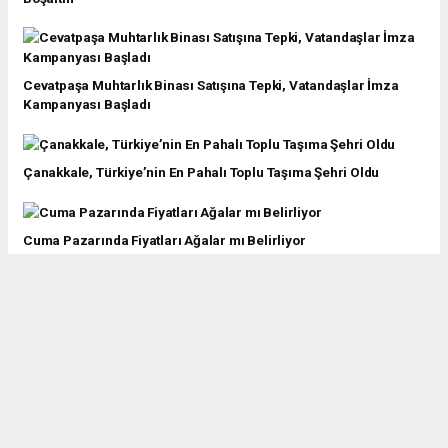
Cevatpaşa Muhtarlık Binası Satışına Tepki, Vatandaşlar İmza
Kampanyası Başladı
Çanakkale, Türkiye’nin En Pahalı Toplu Taşıma Şehri Oldu
Cuma Pazarında Fiyatları Ağalar mı Belirliyor
Başkan Erkek Çanakkale’nin Geleceği ve Yeni Projeleri
Hakkında Ayrıntılı Bilgi Verdi
GESTAŞ Batıyor İddialarına Yanıt: "Gerçekleri Yansıtmıyor"