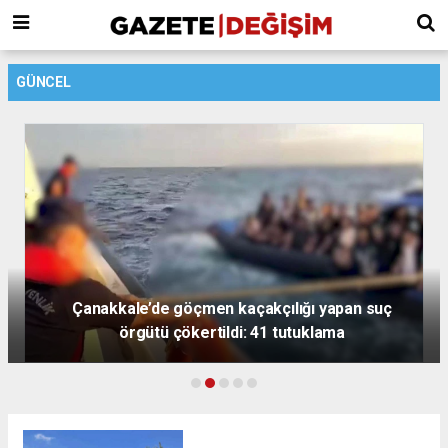
GÜNCEL
Rantın Gölgesinde Kaybolan Şehirler, Müteahhit
mi, Beton Tüccarı mı?